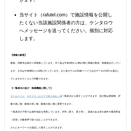
当サイト（rafutel.com）で施設情報を公開し
たくない当該施設関係者の方は、ケンタロウ
へメッセージを送ってください。個別に対応
します。
【情報の鮮度】
価格、評価等は毎日１回更新しています。月〜金は午前1時から3時の間に情報の取得、再構成を行ってい
ます。土日は午前8時から11時に行っています。また各ホテルの詳細ページでは元データの日付を表記し
ていますのでこちらで判断できます。
【一覧表示の並び・検索機能に関して】
ホームページ
、
カテゴリ（エリアで絞り込む）
は一覧表示から探すことができます。並び順は更新順、評
価の高い順、価格の安い順、価格の高い順に変更できます。
一覧表示の下部では条件指定を用意しています。評判（星５、星４等）、温泉がある等の条件や最安料金
（目安）の価格帯で絞り込むことができます。
さらにキーワードを指定して探すことができます。