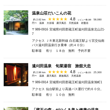
温泉山荘だいこんの花
4.8
約 2.62 km
58,080
レビュー数:180
円〜
温泉
大浴場
露天風呂
天然温泉
岩盤浴
〒989-0916
宮城県刈田郡蔵王町遠刈田温泉北山21-
7
アクセス
ＪＲ東北新幹線 白石蔵王駅より宮交仙南
バス遠刈田温泉行き乗車（約４０分）
駐車場
有り １８台 無料 予約不要
遠刈田温泉 旬菜湯宿 旅舘大忠
4.8
約 2.96 km
25,300
レビュー数:221
円〜
温泉
露天風呂
家族風呂
天然温泉
〒989-0914
宮城県刈田郡蔵王町遠刈田温泉旭町1
アクセス
仙台駅前より高速バス運行で約６０分。
駐車場
有り １０台 無料
「蔵王の森」がつくる美と健康の温泉