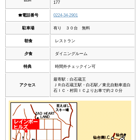
177
☎︎
電話番号
0224-34-2901
駐車場
有り ３０台 無料
朝食
レストラン
夕食
ダイニングルーム
特典
時間外チェックイン可
最寄駅：白石蔵王
アクセス
ＪＲ白石蔵王駅・白石駅／東北自動車道白
石ＩＣ・村田ＩＣよりお車で約２０分