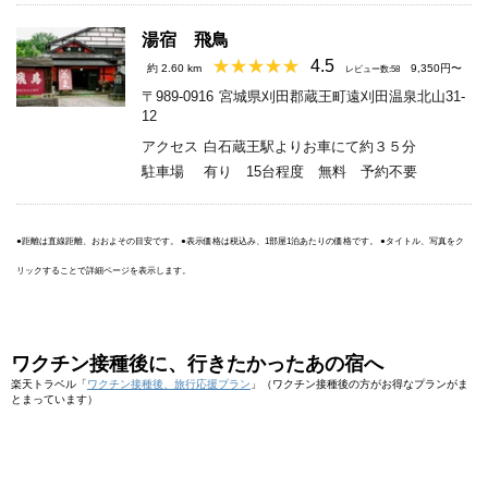
湯宿 飛鳥
4.5
約 2.60 km
9,350円〜
レビュー数:58
〒989-0916
宮城県刈田郡蔵王町遠刈田温泉北山31-
12
アクセス
白石蔵王駅よりお車にて約３５分
駐車場
有り 15台程度 無料 予約不要
●距離は直線距離、おおよその目安です。 ●表示価格は税込み、1部屋1泊あたりの価格です。 ●タイトル、写真をク
リックすることで詳細ページを表示します。
ワクチン接種後に、行きたかったあの宿へ
楽天トラベル「
ワクチン接種後、旅行応援プラン
」（ワクチン接種後の方がお得なプランがま
とまっています）