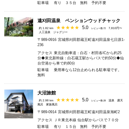
駐車場
有り ３５台 無料 予約不要
遠刈田温泉 ペンションウッドチャック
5.0
約 1.82 km
7,810円〜
レビュー数:72
人工温泉
ジャグジー
〒989-0916
宮城県刈田郡蔵王町遠刈田温泉七日原1-
236
アクセス
東北自動車道：白石・村田各ICから約25
分◆東北新幹線：白石蔵王駅からバスで約50分◆仙
台空港から車で約80分
駐車場
乗用車なら12台止められる駐車場です。
無料
大沼旅館
5.0
約 2.98 km
温泉
露天
レビュー数:28
風呂
家族風呂
〒989-0914
宮城県刈田郡蔵王町遠刈田温泉旭町2
アクセス
ＪＲ東北本線 仙台駅からバスで７０分
駐車場
有り １５台 無料 予約不要