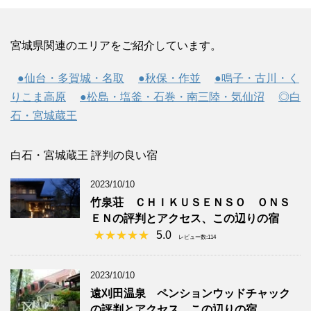
宮城県関連のエリアをご紹介しています。
●仙台・多賀城・名取
●秋保・作並
●鳴子・古川・く
りこま高原
●松島・塩釜・石巻・南三陸・気仙沼
◎白
石・宮城蔵王
白石・宮城蔵王 評判の良い宿
2023/10/10
竹泉荘 ＣＨＩＫＵＳＥＮＳＯ ＯＮＳ
ＥＮの評判とアクセス、この辺りの宿
5.0
レビュー数:114
2023/10/10
遠刈田温泉 ペンションウッドチャック
の評判とアクセス、この辺りの宿