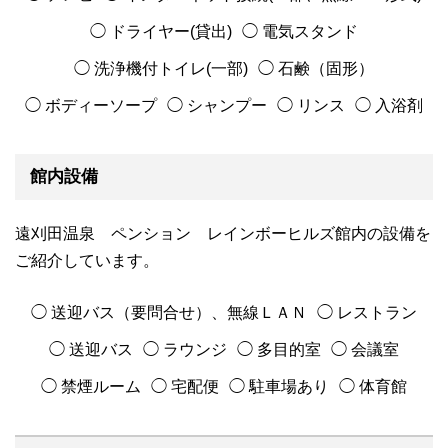
◯ ドライヤー(貸出)
◯ 電気スタンド
◯ 洗浄機付トイレ(一部)
◯ 石鹸（固形）
◯ ボディーソープ
◯ シャンプー
◯ リンス
◯ 入浴剤
館内設備
遠刈田温泉 ペンション レインボーヒルズ館内の設備を
ご紹介しています。
◯ 送迎バス（要問合せ）、無線ＬＡＮ
◯ レストラン
◯ 送迎バス
◯ ラウンジ
◯ 多目的室
◯ 会議室
◯ 禁煙ルーム
◯ 宅配便
◯ 駐車場あり
◯ 体育館