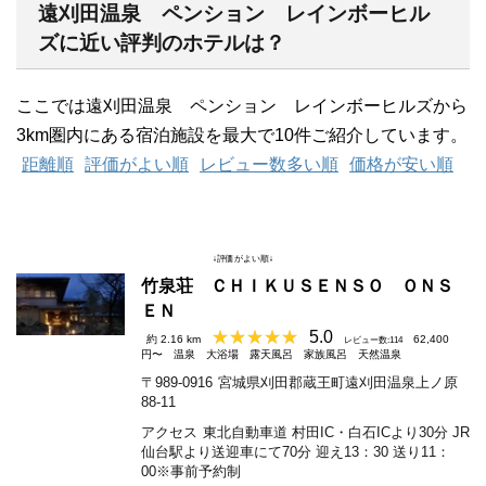
遠刈田温泉 ペンション レインボーヒル
ズに近い評判のホテルは？
ここでは遠刈田温泉 ペンション レインボーヒルズから
3km圏内にある宿泊施設を最大で10件ご紹介しています。
距離順
評価がよい順
レビュー数多い順
価格が安い順
↓評価がよい順↓
竹泉荘 ＣＨＩＫＵＳＥＮＳＯ ＯＮＳ
ＥＮ
5.0
約 2.16 km
62,400
レビュー数:114
円〜
温泉
大浴場
露天風呂
家族風呂
天然温泉
〒989-0916
宮城県刈田郡蔵王町遠刈田温泉上ノ原
88-11
アクセス
東北自動車道 村田IC・白石ICより30分 JR
仙台駅より送迎車にて70分 迎え13：30 送り11：
00※事前予約制