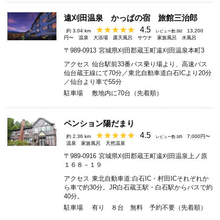
遠刈田温泉 かっぱの宿 旅館三治郎
4.5
約 3.04 km
13,200
レビュー数:392
円〜
温泉
大浴場
露天風呂
サウナ
家族風呂
水風呂
〒989-0913
宮城県刈田郡蔵王町遠刈田温泉本町3
アクセス
仙台駅前33番バス乗り場より、高速バス
仙台蔵王線にて70分／東北自動車道白石ICより20分
／仙台より車で55分
駐車場
敷地内に70台（先着順）
ペンション陽だまり
4.5
約 2.36 km
7,000円〜
レビュー数:165
温泉
家族風呂
天然温泉
〒989-0916
宮城県刈田郡蔵王町遠刈田温泉上ノ原
１６８－１９
アクセス
東北自動車道:白石IC・村田ICそれぞれか
ら車で約30分。JR白石蔵王駅・白石駅からバスで約
40分。
駐車場
有り ８台 無料 予約不要（先着順）