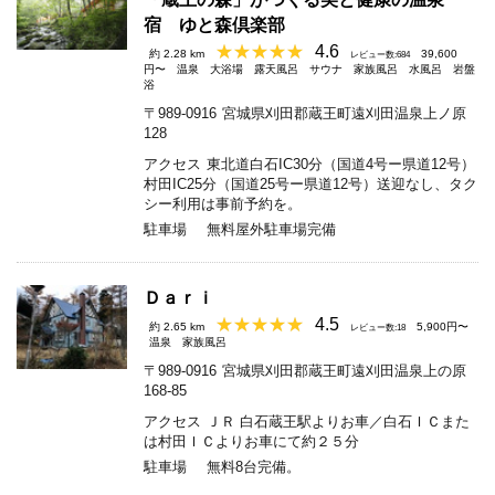
宿 ゆと森倶楽部
4.6
約 2.28 km
39,600
レビュー数:684
円〜
温泉
大浴場
露天風呂
サウナ
家族風呂
水風呂
岩盤
浴
〒989-0916
宮城県刈田郡蔵王町遠刈田温泉上ノ原
128
アクセス
東北道白石IC30分（国道4号ー県道12号）
村田IC25分（国道25号ー県道12号）送迎なし、タク
シー利用は事前予約を。
駐車場
無料屋外駐車場完備
Ｄａｒｉ
4.5
約 2.65 km
5,900円〜
レビュー数:18
温泉
家族風呂
〒989-0916
宮城県刈田郡蔵王町遠刈田温泉上の原
168-85
アクセス
ＪＲ 白石蔵王駅よりお車／白石ＩＣまた
は村田ＩＣよりお車にて約２５分
駐車場
無料8台完備。