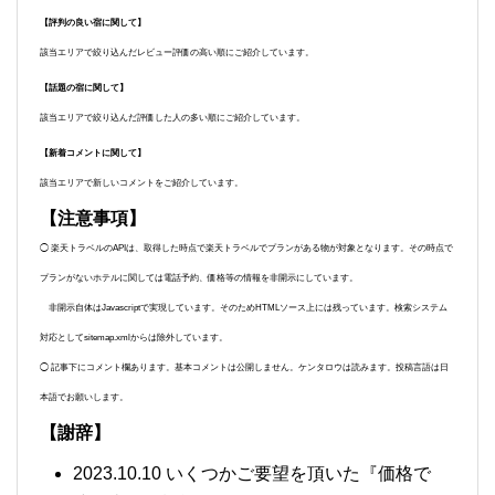
【評判の良い宿に関して】
該当エリアで絞り込んだレビュー評価の高い順にご紹介しています。
【話題の宿に関して】
該当エリアで絞り込んだ評価した人の多い順にご紹介しています。
【新着コメントに関して】
該当エリアで新しいコメントをご紹介しています。
【注意事項】
◯ 楽天トラベルのAPIは、取得した時点で楽天トラベルでプランがある物が対象となります。その時点で
プランがないホテルに関しては電話予約、価格等の情報を非開示にしています。
非開示自体はJavascriptで実現しています。そのためHTMLソース上には残っています。検索システム
対応としてsitemap.xmlからは除外しています。
◯ 記事下にコメント欄あります。基本コメントは公開しません。ケンタロウは読みます。投稿言語は日
本語でお願いします。
【謝辞】
2023.10.10 いくつかご要望を頂いた『価格で