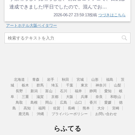
達成できました!平日でしたので、混んでお…
2026-06-27 23:59:13投稿
つづきはこちら
アートホテル大阪ベイタワー
北海道
青森
岩手
秋田
宮城
山形
福島
茨
城
栃木
群馬
埼玉
千葉
東京
神奈川
山梨
長野
新潟
富山
石川
福井
静岡
愛知
岐
阜
三重
滋賀
京都
大阪
兵庫
奈良
和歌山
鳥取
島根
岡山
広島
山口
香川
愛媛
徳
島
高知
福岡
佐賀
長崎
熊本
大分
宮崎
鹿児島
沖縄
プライバシーポリシー
お問い合わせ
らふてる