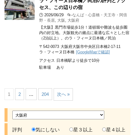
ラ・フィーヌ日本橋／民泊の評判とアク
セス、この辺りの宿
🕒 2026/06/29
📂-
なんば・心斎橋・天王寺・阿倍
野・長居
,
大阪
,
大阪府
【大阪】黒門市場徒歩1分！道頓堀や難波も徒歩圏
内の好立地。大阪観光の拠点に最適な広々とした宿
（2泊以上）。のラ・フィーヌ日本橋／民泊
〒542-0073
大阪府大阪市中央区日本橋2-17-11
ラ・フィーヌ日本橋
[GoogleMapで確認]
アクセス
日本橋駅より徒歩で10分
駐車場
あり
1
2
…
204
次へ »
評判
気にしない
星３以上
星４以上