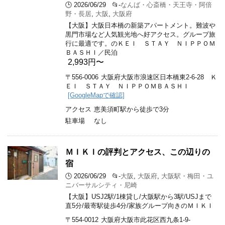
🕒 2026/06/29
📂-
なんば・心斎橋・天王寺・阿倍
野・長居
,
大阪
,
大阪府
【大阪】大阪日本橋の新築アパートメント。難波や
黒門市場など人気観光地へ好アクセス。グループ旅
行に最適です。のＫＥＩ ＳＴＡＹ ＮＩＰＰＯＭ
ＢＡＳＨＩ／民泊
2,993円〜
〒556-0006
大阪府大阪市浪速区日本橋東2-6-28 Ｋ
ＥＩ ＳＴＡＹ ＮＩＰＰＯＭＢＡＳＨＩ
[GoogleMapで確認]
アクセス
恵美須町駅から徒歩で3分
駐車場
なし
ＭＩＫＩの評判とアクセス、この辺りの
宿
🕒 2026/06/29
📂-
大阪
,
大阪府
,
大阪駅・梅田・ユ
ニバーサルシティ・尼崎
【大阪】USJ2駅/1棟貸し/大阪駅から3駅/USJまで
直5分/最寄駅徒歩4分/家族グループ向きのＭＩＫＩ
〒554-0012
大阪府大阪市此花区西九条1-9-