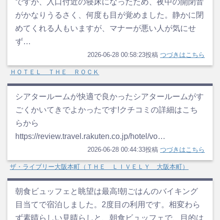
ですが、入口付近の寝床になったため、夜中の開閉音
がかなりうるさく、何度も目が覚めました。静かに閉
めてくれる人もいますが、マナーが悪い人が気にせ
ず…
2026-06-28 00:58:23投稿
つづきはこちら
ＨＯＴＥＬ ＴＨＥ ＲＯＣＫ
シアタールームが快適で良かったシアタールームがす
ごくかいてきでよかったです!クチコミの詳細はこち
らから
https://review.travel.rakuten.co.jp/hotel/vo…
2026-06-28 00:44:33投稿
つづきはこちら
ザ・ライブリー大阪本町（ＴＨＥ ＬＩＶＥＬＹ 大阪本町）
朝食ビュッフェと眺望は最高!朝ごはんのバイキング
目当てで宿泊しました。2度目の利用です。相変わら
ず素晴らしい見晴らしと、朝食ビュッフェで、目的は