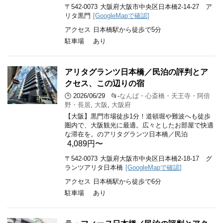
〒542-0073
大阪府大阪市中央区日本橋2-14-27 ア
リタ黒門
[GoogleMapで確認]
アクセス
日本橋駅から徒歩で5分
駐車場
あり
アリタグランツ日本橋／民泊の評判とア
クセス、この辺りの宿
🕒 2026/06/29
📂-
なんば・心斎橋・天王寺・阿倍
野・長居
,
大阪
,
大阪府
【大阪】黒門市場徒歩1分！道頓堀や難波へも徒歩
圏内で、大阪観光に最適。広々としたお部屋で快適
な滞在を。のアリタグランツ日本橋／民泊
4,089円〜
〒542-0073
大阪府大阪市中央区日本橋2-18-17 グ
ランツアリタ日本橋
[GoogleMapで確認]
アクセス
日本橋駅から徒歩で6分
駐車場
あり