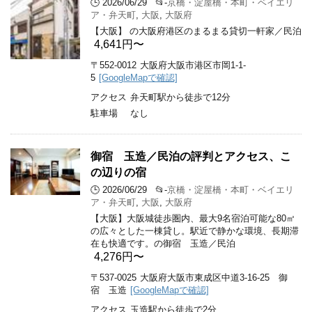
🕒 2026/06/29
📂-
京橋・淀屋橋・本町・ベイエリ
ア・弁天町
,
大阪
,
大阪府
【大阪】 の大阪府港区のまるまる貸切一軒家／民泊
4,641円〜
〒552-0012
大阪府大阪市港区市岡1-1-
5
[GoogleMapで確認]
アクセス
弁天町駅から徒歩で12分
駐車場
なし
御宿 玉造／民泊の評判とアクセス、こ
の辺りの宿
🕒 2026/06/29
📂-
京橋・淀屋橋・本町・ベイエリ
ア・弁天町
,
大阪
,
大阪府
【大阪】大阪城徒歩圏内、最大9名宿泊可能な80㎡
の広々とした一棟貸し。駅近で静かな環境、長期滞
在も快適です。の御宿 玉造／民泊
4,276円〜
〒537-0025
大阪府大阪市東成区中道3-16-25 御
宿 玉造
[GoogleMapで確認]
アクセス
玉造駅から徒歩で2分