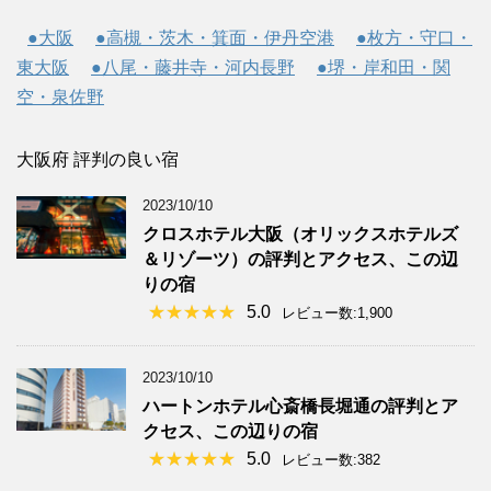
●大阪
●高槻・茨木・箕面・伊丹空港
●枚方・守口・
東大阪
●八尾・藤井寺・河内長野
●堺・岸和田・関
空・泉佐野
大阪府 評判の良い宿
2023/10/10
クロスホテル大阪（オリックスホテルズ
＆リゾーツ）の評判とアクセス、この辺
りの宿
5.0
レビュー数:1,900
2023/10/10
ハートンホテル心斎橋長堀通の評判とア
クセス、この辺りの宿
5.0
レビュー数:382