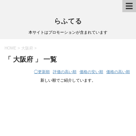
☰
らふてる
本サイトはプロモーションが含まれています
HOME
>
大阪府
>
「 大阪府 」 一覧
◯
更新順
評価の高い順
価格の安い順
価格の高い順
新しい順でご紹介しています。