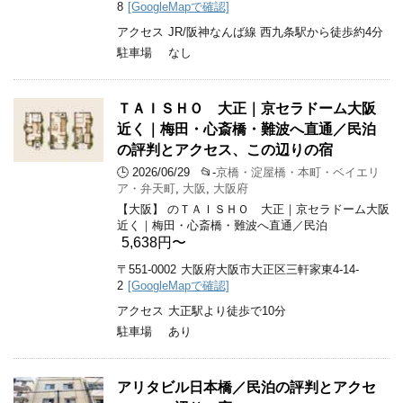
8
[GoogleMapで確認]
アクセス
JR/阪神なんば線 西九条駅から徒歩約4分
駐車場
なし
ＴＡＩＳＨＯ 大正｜京セラドーム大阪
近く｜梅田・心斎橋・難波へ直通／民泊
の評判とアクセス、この辺りの宿
🕒 2026/06/29
📂-
京橋・淀屋橋・本町・ベイエリ
ア・弁天町
,
大阪
,
大阪府
【大阪】 のＴＡＩＳＨＯ 大正｜京セラドーム大阪
近く｜梅田・心斎橋・難波へ直通／民泊
5,638円〜
〒551-0002
大阪府大阪市大正区三軒家東4-14-
2
[GoogleMapで確認]
アクセス
大正駅より徒歩で10分
駐車場
あり
アリタビル日本橋／民泊の評判とアクセ