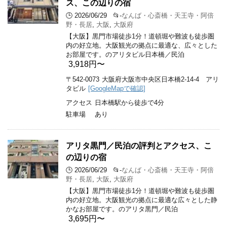
ス、この辺りの宿
🕒 2026/06/29
📂-
なんば・心斎橋・天王寺・阿倍
野・長居
,
大阪
,
大阪府
【大阪】黒門市場徒歩1分！道頓堀や難波も徒歩圏
内の好立地。大阪観光の拠点に最適な、広々とした
お部屋です。のアリタビル日本橋／民泊
3,918円〜
〒542-0073
大阪府大阪市中央区日本橋2-14-4 アリ
タビル
[GoogleMapで確認]
アクセス
日本橋駅から徒歩で4分
駐車場
あり
アリタ黒門／民泊の評判とアクセス、こ
の辺りの宿
🕒 2026/06/29
📂-
なんば・心斎橋・天王寺・阿倍
野・長居
,
大阪
,
大阪府
【大阪】黒門市場徒歩1分！道頓堀や難波も徒歩圏
内の好立地。大阪観光の拠点に最適な広々とした静
かなお部屋です。のアリタ黒門／民泊
3,695円〜