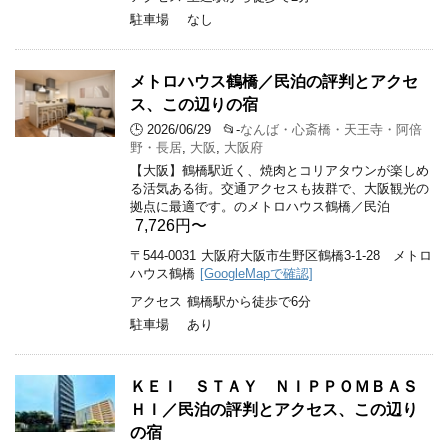
駐車場
なし
メトロハウス鶴橋／民泊の評判とアクセ
ス、この辺りの宿
🕒 2026/06/29
📂-
なんば・心斎橋・天王寺・阿倍
野・長居
,
大阪
,
大阪府
【大阪】鶴橋駅近く、焼肉とコリアタウンが楽しめ
る活気ある街。交通アクセスも抜群で、大阪観光の
拠点に最適です。のメトロハウス鶴橋／民泊
7,726円〜
〒544-0031
大阪府大阪市生野区鶴橋3-1-28 メトロ
ハウス鶴橋
[GoogleMapで確認]
アクセス
鶴橋駅から徒歩で6分
駐車場
あり
ＫＥＩ ＳＴＡＹ ＮＩＰＰＯＭＢＡＳ
ＨＩ／民泊の評判とアクセス、この辺り
の宿