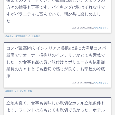
後までのフリードリンクが最高に嬉しい。スタッフの
方々の接客も丁寧です。バイキングは味はそれなりで
すがバラエティに富んでいて、朝夕共に楽しめまし
た…
2026-06-27 20:32:46投稿
つづきはこちら
メルキュール宮城蔵王リゾート＆スパ
コスパ最高!拘りインテリアと美肌の湯に大満足コスパ
最高ですオーナー様拘りのインテリアがとても素敵で
した。お食事も品の良い味付けとボリュームも抜群従
業員の方々もとても親切で感じが良く、お部屋の冷蔵
庫…
2026-06-27 13:51:02投稿
つづきはこちら
温泉屋敷 バーデン家 壮鳳
立地も良く、食事も美味しい親切なホテル立地条件も
よく、フロントの方もとても親切で良かった。ホテル