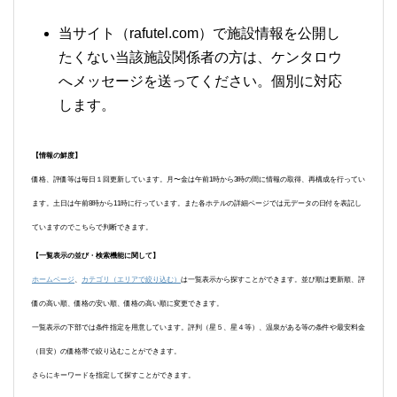
当サイト（rafutel.com）で施設情報を公開し
たくない当該施設関係者の方は、ケンタロウ
へメッセージを送ってください。個別に対応
します。
【情報の鮮度】
価格、評価等は毎日１回更新しています。月〜金は午前1時から3時の間に情報の取得、再構成を行ってい
ます。土日は午前8時から11時に行っています。また各ホテルの詳細ページでは元データの日付を表記し
ていますのでこちらで判断できます。
【一覧表示の並び・検索機能に関して】
ホームページ
、
カテゴリ（エリアで絞り込む）
は一覧表示から探すことができます。並び順は更新順、評
価の高い順、価格の安い順、価格の高い順に変更できます。
一覧表示の下部では条件指定を用意しています。評判（星５、星４等）、温泉がある等の条件や最安料金
（目安）の価格帯で絞り込むことができます。
さらにキーワードを指定して探すことができます。