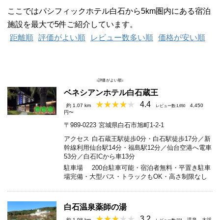
ここではパシフィックホテル白石から5km圏内にある宿泊
施設を最大で5件ご紹介しています。
距離順
評価がよい順
レビュー数多い順
価格が安い順
↓評価がよい順↓
ベネシアンホテル白石蔵王
4.4
約 1.07 km
4,450
レビュー数:1,650
円〜
〒989-0223
宮城県白石市旭町1-2-1
アクセス
白石蔵王駅徒歩0分・白石駅徒歩17分／新
幹線利用仙台駅14分・福島駅12分／仙台空港へ電車
53分／白石ICから車13分
駐車場
200台駐車可能・宿泊者無料・平置き駐車
場完備・大型バス・トラックもOK・高さ制限なし
白石温泉薬師の湯
3.2
約 1.98 km
温泉
大浴