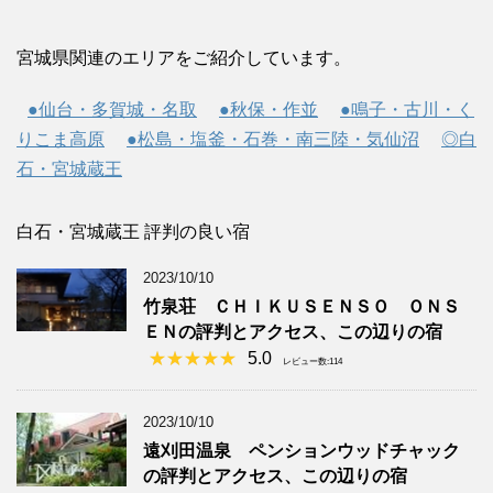
宮城県関連のエリアをご紹介しています。
●仙台・多賀城・名取
●秋保・作並
●鳴子・古川・く
りこま高原
●松島・塩釜・石巻・南三陸・気仙沼
◎白
石・宮城蔵王
白石・宮城蔵王 評判の良い宿
2023/10/10
竹泉荘 ＣＨＩＫＵＳＥＮＳＯ ＯＮＳ
ＥＮの評判とアクセス、この辺りの宿
5.0
レビュー数:114
2023/10/10
遠刈田温泉 ペンションウッドチャック
の評判とアクセス、この辺りの宿