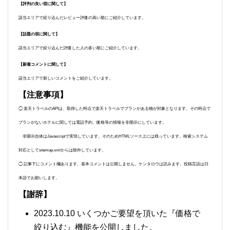
【評判の良い宿に関して】
該当エリアで絞り込んだレビュー評価の高い順にご紹介しています。
【話題の宿に関して】
該当エリアで絞り込んだ評価した人の多い順にご紹介しています。
【新着コメントに関して】
該当エリアで新しいコメントをご紹介しています。
【注意事項】
◯ 楽天トラベルのAPIは、取得した時点で楽天トラベルでプランがある物が対象となります。その時点で
プランがないホテルに関しては電話予約、価格等の情報を非開示にしています。
非開示自体はJavascriptで実現しています。そのためHTMLソース上には残っています。検索システム
対応としてsitemap.xmlからは除外しています。
◯ 記事下にコメント欄あります。基本コメントは公開しません。ケンタロウは読みます。投稿言語は日
本語でお願いします。
【謝辞】
2023.10.10 いくつかご要望を頂いた『価格で
絞り込む』機能を公開しました。