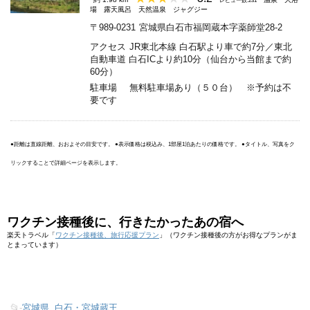
レビュー数:231
場
露天風呂
天然温泉
ジャグジー
〒989-0231
宮城県白石市福岡蔵本字薬師堂28-2
アクセス
JR東北本線 白石駅より車で約7分／東北
自動車道 白石ICより約10分（仙台から当館まで約
60分）
駐車場
無料駐車場あり（５０台） ※予約は不
要です
●距離は直線距離、おおよその目安です。 ●表示価格は税込み、1部屋1泊あたりの価格です。 ●タイトル、写真をク
リックすることで詳細ページを表示します。
ワクチン接種後に、行きたかったあの宿へ
楽天トラベル「
ワクチン接種後、旅行応援プラン
」（ワクチン接種後の方がお得なプランがま
とまっています）
📂-
宮城県
,
白石・宮城蔵王