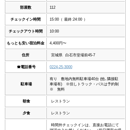
部屋数
112
チェックイン時間
15:00
（
最終:24:00
）
チェックアウト時間
10:00
もっとも安い宿泊料金
4,400円〜
住所
宮城県
白石市堂場前45-7
☎︎
電話番号
0224-25-3000
有り 敷地内無料駐車場40台 (他､隣接駐
駐車場
車場有) ※但しトラック・バスは予約制
※ 無料
朝食
レストラン
夕食
レストラン
時間外チェックインは、直接お電話にて