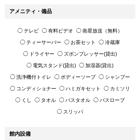
アメニティ・備品
◯ テレビ
◯ 有料ビデオ
◯ 衛星放送（無料）
◯ ティーサーバー
◯ お茶セット
◯ 冷蔵庫
◯ ドライヤー
◯ ズボンプレッサー(貸出)
◯ 電気スタンド(貸出)
◯ 加湿器(貸出)
◯ 洗浄機付トイレ
◯ ボディーソープ
◯ シャンプー
◯ コンディショナー
◯ ハミガキセット
◯ カミソリ
◯ くし
◯ タオル
◯ バスタオル
◯ バスローブ
◯ スリッパ
館内設備