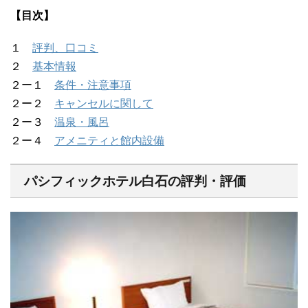
【目次】
１
評判、口コミ
２
基本情報
２ー１
条件・注意事項
２ー２
キャンセルに関して
２ー３
温泉・風呂
２ー４
アメニティと館内設備
パシフィックホテル白石の評判・評価