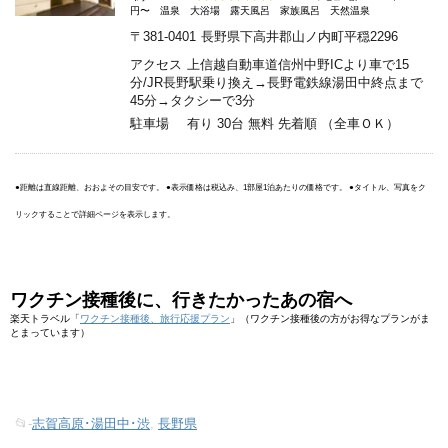
円〜
温泉
大浴場
露天風呂
家族風呂
天然温泉
〒381-0401
長野県下高井郡山ノ内町平穏2296
アクセス
上信越自動車道信州中野ICより車で15
分/JR長野駅乗り換え→長野電鉄線湯田中終点まで
45分→タクシーで3分
駐車場
有り 30台 無料 先着順 （全車ＯＫ）
●距離は直線距離、おおよその目安です。 ●表示価格は税込み、1部屋1泊あたりの価格です。 ●タイトル、写真をク
リックすることで詳細ページを表示します。
ワクチン接種後に、行きたかったあの宿へ
楽天トラベル「
ワクチン接種後、旅行応援プラン
」（ワクチン接種後の方がお得なプランがま
とまっています）
📂-
志賀高原･湯田中･渋
,
長野県