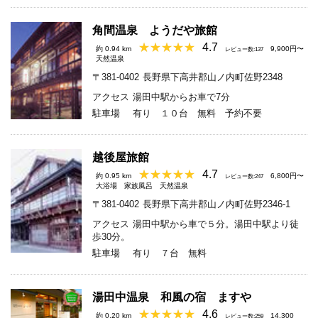
角間温泉 ようだや旅館
4.7
約 0.94 km
9,900円〜
レビュー数:137
天然温泉
〒381-0402
長野県下高井郡山ノ内町佐野2348
アクセス
湯田中駅からお車で7分
駐車場
有り １０台 無料 予約不要
越後屋旅館
4.7
約 0.95 km
6,800円〜
レビュー数:247
大浴場
家族風呂
天然温泉
〒381-0402
長野県下高井郡山ノ内町佐野2346-1
アクセス
湯田中駅から車で５分。湯田中駅より徒
歩30分。
駐車場
有り ７台 無料
湯田中温泉 和風の宿 ますや
4.6
約 0.20 km
14,300
レビュー数:259