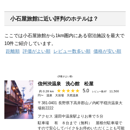
小石屋旅館に近い評判のホテルは？
ここでは小石屋旅館から1km圏内にある宿泊施設を最大で
10件ご紹介しています。
距離順
評価がよい順
レビュー数多い順
価格が安い順
↓評価がよい順↓
信州渋温泉 洗心館 松屋
5.0
約 0.28 km
11,500
レビュー数:87
円〜
温泉
大浴場
天然温泉
〒381-0401
長野県下高井郡山ノ内町平穏渋温泉大
場前2222
アクセス
湯田中温泉駅よりお車で５分
駐車場
有 ８台まで（無料） 屋根付駐車場で
すので安心してバイクをお停めいただくことも可能