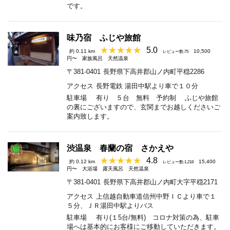
です。
味乃宿 ふじや旅館
5.0
約 0.11 km
10,500
レビュー数:75
円〜
家族風呂
天然温泉
〒381-0401
長野県下高井郡山ノ内町平穏2286
アクセス
長野電鉄 湯田中駅より車で１０分
駐車場
有り ５台 無料 予約制 ふじや旅館
の裏にございますので、玄関までお越しくださいご
案内致します。
渋温泉 春蘭の宿 さかえや
4.8
約 0.12 km
15,400
レビュー数:1,218
円〜
大浴場
露天風呂
天然温泉
〒381-0401
長野県下高井郡山ノ内町大字平穏2171
アクセス
上信越自動車道信州中野ＩＣより車で１
５分、ＪＲ湯田中駅よりバス
駐車場
有り(１5台/無料) コロナ対策の為、駐車
場へは基本的にお客様にご移動していただきます。