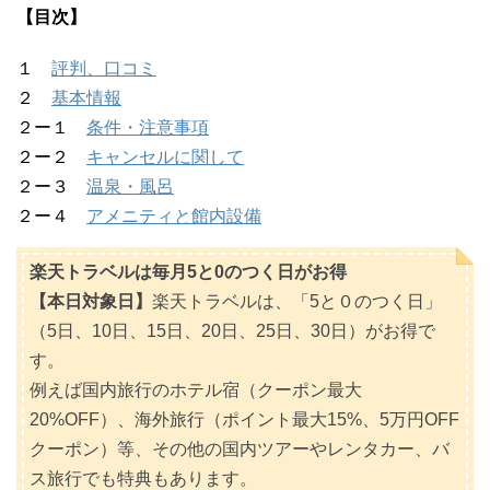
【目次】
１
評判、口コミ
２
基本情報
２ー１
条件・注意事項
２ー２
キャンセルに関して
２ー３
温泉・風呂
２ー４
アメニティと館内設備
楽天トラベルは毎月5と0のつく日がお得
【本日対象日】
楽天トラベルは、「5と０のつく日」
（5日、10日、15日、20日、25日、30日）がお得で
す。
例えば国内旅行のホテル宿（クーポン最大
20%OFF）、海外旅行（ポイント最大15%、5万円OFF
クーポン）等、その他の国内ツアーやレンタカー、バ
ス旅行でも特典もあります。