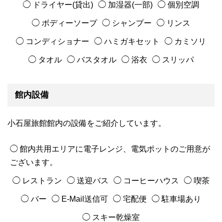
◯ ドライヤー(貸出)
◯ 加湿器(一部)
◯ 個別空調
◯ ボディーソープ
◯ シャンプー
◯ リンス
◯ コンディショナー
◯ ハミガキセット
◯ カミソリ
◯ タオル
◯ バスタオル
◯ 浴衣
◯ スリッパ
館内設備
小石屋旅館館内の設備をご紹介しています。
◯ 館内共用エリアに電子レンジ、電気ポットのご用意が
ございます。
◯ レストラン
◯ 送迎バス
◯ コーヒーハウス
◯ 喫茶
◯ バー
◯ E-Mail送信可
◯ 宅配便
◯ 駐車場あり
◯ スキー乾燥室