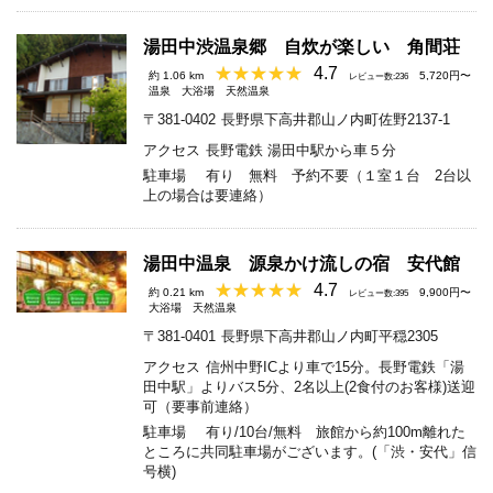
湯田中渋温泉郷 自炊が楽しい 角間荘
4.7
約 1.06 km
5,720円〜
レビュー数:236
温泉
大浴場
天然温泉
〒381-0402
長野県下高井郡山ノ内町佐野2137-1
アクセス
長野電鉄 湯田中駅から車５分
駐車場
有り 無料 予約不要（１室１台 2台以
上の場合は要連絡）
湯田中温泉 源泉かけ流しの宿 安代館
4.7
約 0.21 km
9,900円〜
レビュー数:395
大浴場
天然温泉
〒381-0401
長野県下高井郡山ノ内町平穏2305
アクセス
信州中野ICより車で15分。長野電鉄「湯
田中駅」よりバス5分、2名以上(2食付のお客様)送迎
可（要事前連絡）
駐車場
有り/10台/無料 旅館から約100m離れた
ところに共同駐車場がございます。(「渋・安代」信
号横)