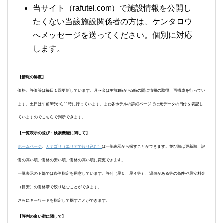
当サイト（rafutel.com）で施設情報を公開し
たくない当該施設関係者の方は、ケンタロウ
へメッセージを送ってください。個別に対応
します。
【情報の鮮度】
価格、評価等は毎日１回更新しています。月〜金は午前1時から3時の間に情報の取得、再構成を行ってい
ます。土日は午前8時から11時に行っています。また各ホテルの詳細ページでは元データの日付を表記し
ていますのでこちらで判断できます。
【一覧表示の並び・検索機能に関して】
ホームページ
、
カテゴリ（エリアで絞り込む）
は一覧表示から探すことができます。並び順は更新順、評
価の高い順、価格の安い順、価格の高い順に変更できます。
一覧表示の下部では条件指定を用意しています。評判（星５、星４等）、温泉がある等の条件や最安料金
（目安）の価格帯で絞り込むことができます。
さらにキーワードを指定して探すことができます。
【評判の良い宿に関して】