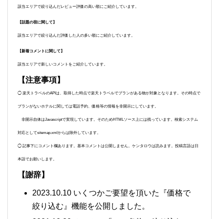
該当エリアで絞り込んだレビュー評価の高い順にご紹介しています。
【話題の宿に関して】
該当エリアで絞り込んだ評価した人の多い順にご紹介しています。
【新着コメントに関して】
該当エリアで新しいコメントをご紹介しています。
【注意事項】
◯ 楽天トラベルのAPIは、取得した時点で楽天トラベルでプランがある物が対象となります。その時点で
プランがないホテルに関しては電話予約、価格等の情報を非開示にしています。
非開示自体はJavascriptで実現しています。そのためHTMLソース上には残っています。検索システム
対応としてsitemap.xmlからは除外しています。
◯ 記事下にコメント欄あります。基本コメントは公開しません。ケンタロウは読みます。投稿言語は日
本語でお願いします。
【謝辞】
2023.10.10 いくつかご要望を頂いた『価格で
絞り込む』機能を公開しました。