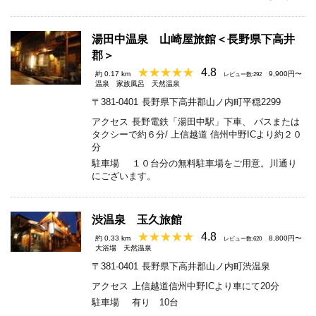
湯田中温泉 山崎屋旅館＜長野県下高井
郡＞
4.8
約 0.17 km
9,900円〜
レビュー数:292
温泉
家族風呂
天然温泉
〒381-0401
長野県下高井郡山ノ内町平穏2299
アクセス
長野電鉄「湯田中駅」下車、 バスまたは
タクシーで約６分/ 上信越道 信州中野ICより約２０
分
駐車場
１０台分の無料駐車場をご用意。川通り
にございます。
渋温泉 玉久旅館
4.8
約 0.33 km
8,800円〜
レビュー数:620
大浴場
天然温泉
〒381-0401
長野県下高井郡山ノ内町渋温泉
アクセス
上信越道信州中野ICより車にて20分
駐車場
有り 10台