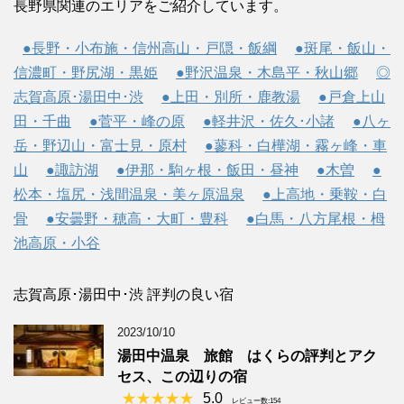
長野県関連のエリアをご紹介しています。
●長野・小布施・信州高山・戸隠・飯綱
●斑尾・飯山・
信濃町・野尻湖・黒姫
●野沢温泉・木島平・秋山郷
◎
志賀高原･湯田中･渋
●上田・別所・鹿教湯
●戸倉上山
田・千曲
●菅平・峰の原
●軽井沢・佐久･小諸
●八ヶ
岳・野辺山・富士見・原村
●蓼科・白樺湖・霧ヶ峰・車
山
●諏訪湖
●伊那・駒ヶ根・飯田・昼神
●木曽
●
松本・塩尻・浅間温泉・美ヶ原温泉
●上高地・乗鞍・白
骨
●安曇野・穂高・大町・豊科
●白馬・八方尾根・栂
池高原・小谷
志賀高原･湯田中･渋 評判の良い宿
2023/10/10
湯田中温泉 旅館 はくらの評判とアク
セス、この辺りの宿
5.0
レビュー数:154