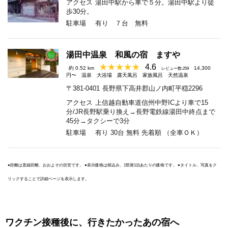
アクセス
湯田中駅から車で５分。湯田中駅より徒
歩30分。
駐車場
有り ７台 無料
湯田中温泉 和風の宿 ますや
4.6
約 0.52 km
14,300
レビュー数:259
円〜
温泉
大浴場
露天風呂
家族風呂
天然温泉
〒381-0401
長野県下高井郡山ノ内町平穏2296
アクセス
上信越自動車道信州中野ICより車で15
分/JR長野駅乗り換え→長野電鉄線湯田中終点まで
45分→タクシーで3分
駐車場
有り 30台 無料 先着順 （全車ＯＫ）
●距離は直線距離、おおよその目安です。 ●表示価格は税込み、1部屋1泊あたりの価格です。 ●タイトル、写真をク
リックすることで詳細ページを表示します。
ワクチン接種後に、行きたかったあの宿へ