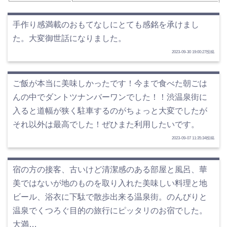
手作り感満載のおもてなしにとても感銘を承けまし
た。大変御世話になりました。
2023-09-30 19:00:27投稿
ご飯が本当に美味しかったです！今まで食べた朝ごは
んの中でダントツナンバーワンでした！！渋温泉街に
入ると道幅が狭く駐車するのがちょっと大変でしたが
それ以外は最高でした！ぜひまた利用したいです。
2023-09-07 11:35:34投稿
宿の方の接客、古いけど清潔感のある部屋と風呂、華
美ではないが地のものを取り入れた美味しい料理と地
ビール、浴衣に下駄で散歩出来る温泉街。のんびりと
温泉でくつろぐ目的の旅行にピッタリのお宿でした。
大満…