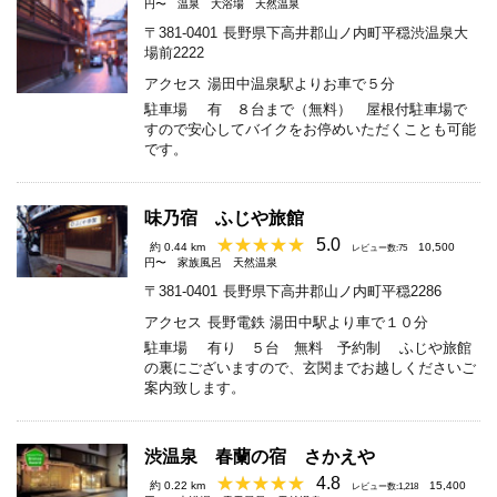
円〜
温泉
大浴場
天然温泉
〒381-0401
長野県下高井郡山ノ内町平穏渋温泉大
場前2222
アクセス
湯田中温泉駅よりお車で５分
駐車場
有 ８台まで（無料） 屋根付駐車場で
すので安心してバイクをお停めいただくことも可能
です。
味乃宿 ふじや旅館
5.0
約 0.44 km
10,500
レビュー数:75
円〜
家族風呂
天然温泉
〒381-0401
長野県下高井郡山ノ内町平穏2286
アクセス
長野電鉄 湯田中駅より車で１０分
駐車場
有り ５台 無料 予約制 ふじや旅館
の裏にございますので、玄関までお越しくださいご
案内致します。
渋温泉 春蘭の宿 さかえや
4.8
約 0.22 km
15,400
レビュー数:1,218