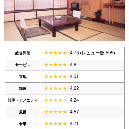
4.76 (レビュー数:595)
総合評価
4.8
サービス
4.51
立地
4.62
部屋
4.24
設備・アメニティ
4.57
風呂
4.71
食事