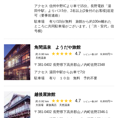
アクセス
信州中野ICより車で15分。長野電鉄「湯
田中駅」よりバス5分、2名以上(2食付のお客様)送迎
可（要事前連絡）
駐車場
有り/10台/無料 旅館から約100m離れた
ところに共同駐車場がございます。(「渋・安代」信
号横)
角間温泉 ようだや旅館
4.7
約 0.90 km
9,900円〜
レビュー数:137
天然温泉
〒381-0402
長野県下高井郡山ノ内町佐野2348
アクセス
湯田中駅からお車で7分
駐車場
有り １０台 無料 予約不要
越後屋旅館
4.7
約 0.92 km
6,800円〜
レビュー数:247
大浴場
家族風呂
天然温泉
〒381-0402
長野県下高井郡山ノ内町佐野2346-1