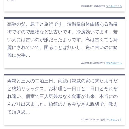
2023-08-30 16:58:45投稿
つづきはこちら
高齢の父、息子と旅行です。渋温泉自体由緒ある温泉
街ですので建物などは古いです。冷房効いてます。若
い人には古いのが嫌だったようです。私は古くても綺
麗にされていて、困ることは無いし、逆に古いのに綺
麗にお手…
2023-08-24 16:50:03投稿
つづきはこちら
両親と三人の二泊三日。両親は親戚の家に来たようだ
と終始リラックス。お料理も一日目と二日目とそれぞ
れ違い、個室で三人気兼ねなく食事が出来、本当にの
んびり出来ました。旅館の方もみなさん親切で、教え
て頂き思…
2023-07-18 23:14:41投稿
つづきはこちら