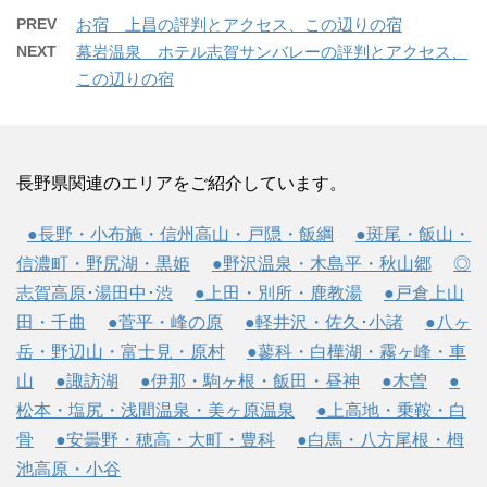
PREV
お宿 上昌の評判とアクセス、この辺りの宿
NEXT
幕岩温泉 ホテル志賀サンバレーの評判とアクセス、
この辺りの宿
長野県関連のエリアをご紹介しています。
●長野・小布施・信州高山・戸隠・飯綱
●斑尾・飯山・
信濃町・野尻湖・黒姫
●野沢温泉・木島平・秋山郷
◎
志賀高原･湯田中･渋
●上田・別所・鹿教湯
●戸倉上山
田・千曲
●菅平・峰の原
●軽井沢・佐久･小諸
●八ヶ
岳・野辺山・富士見・原村
●蓼科・白樺湖・霧ヶ峰・車
山
●諏訪湖
●伊那・駒ヶ根・飯田・昼神
●木曽
●
松本・塩尻・浅間温泉・美ヶ原温泉
●上高地・乗鞍・白
骨
●安曇野・穂高・大町・豊科
●白馬・八方尾根・栂
池高原・小谷