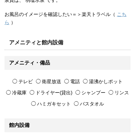
泉質は、
弱塩水泉
です。
お風呂のイメージを確認したい＝＞楽天トラベル（
こち
ら
）
アメニティと館内設備
アメニティ・備品
◯ テレビ
◯ 衛星放送
◯ 電話
◯ 湯沸かしポット
◯ 冷蔵庫
◯ ドライヤー(貸出)
◯ シャンプー
◯ リンス
◯ ハミガキセット
◯ バスタオル
館内設備