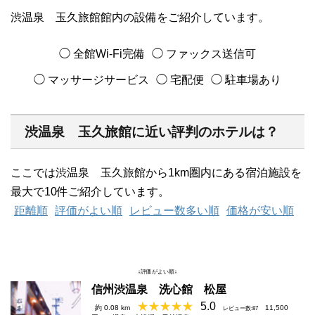
渋温泉 玉久旅館館内の設備をご紹介しています。
◯ 全館Wi-Fi完備
◯ ファックス送信可
◯ マッサージサービス
◯ 宅配便
◯ 駐車場あり
渋温泉 玉久旅館に近い評判のホテルは？
ここでは渋温泉 玉久旅館から1km圏内にある宿泊施設を
最大で10件ご紹介しています。
距離順
評価がよい順
レビュー数多い順
価格が安い順
↓評価がよい順↓
信州渋温泉 洗心館 松屋
5.0
約 0.08 km
11,500
レビュー数:87