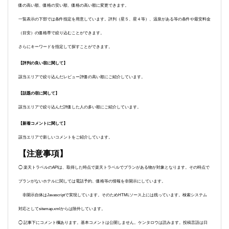
価の高い順、価格の安い順、価格の高い順に変更できます。
一覧表示の下部では条件指定を用意しています。評判（星５、星４等）、温泉がある等の条件や最安料金
（目安）の価格帯で絞り込むことができます。
さらにキーワードを指定して探すことができます。
【評判の良い宿に関して】
該当エリアで絞り込んだレビュー評価の高い順にご紹介しています。
【話題の宿に関して】
該当エリアで絞り込んだ評価した人の多い順にご紹介しています。
【新着コメントに関して】
該当エリアで新しいコメントをご紹介しています。
【注意事項】
◯ 楽天トラベルのAPIは、取得した時点で楽天トラベルでプランがある物が対象となります。その時点で
プランがないホテルに関しては電話予約、価格等の情報を非開示にしています。
非開示自体はJavascriptで実現しています。そのためHTMLソース上には残っています。検索システム
対応としてsitemap.xmlからは除外しています。
◯ 記事下にコメント欄あります。基本コメントは公開しません。ケンタロウは読みます。投稿言語は日