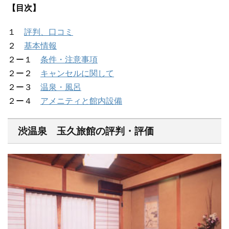
【目次】
１
評判、口コミ
２
基本情報
２ー１
条件・注意事項
２ー２
キャンセルに関して
２ー３
温泉・風呂
２ー４
アメニティと館内設備
渋温泉 玉久旅館の評判・評価