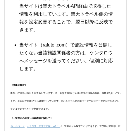
当サイトは楽天トラベルAPI経由で取得した
情報を利用しています。楽天トラベル側の情
報を設定変更することで、翌日以降に反映で
きます。
当サイト（rafutel.com）で施設情報を公開し
たくない当該施設関係者の方は、ケンタロウ
へメッセージを送ってください。個別に対応
します。
【情報の鮮度】
価格、評価等は毎日１回更新しています。月〜金は午前1時から3時の間に情報の取得、再構成を行ってい
ます。土日は午前8時から11時に行っています。また各ホテルの詳細ページでは元データの日付を表記し
ていますのでこちらで判断できます。
【一覧表示の並び・検索機能に関して】
ホームページ
、
カテゴリ（エリアで絞り込む）
は一覧表示から探すことができます。並び順は更新順、評