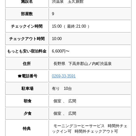
施設名
渋温泉 玉久旅館
部屋数
9
チェックイン時間
15:00
（
最終:21:00
）
チェックアウト時間
10:00
もっとも安い宿泊料金
6,600円〜
住所
長野県
下高井郡山ノ内町渋温泉
☎︎
電話番号
0269-33-3591
駐車場
有り 10台
朝食
個室
、
広間
夕食
個室
、
広間
モーニングコーヒーサービス
時間外チェ
特典
ックイン可
時間外チェックアウト可