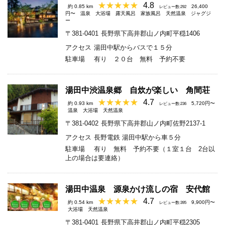
4.8
約 0.85 km
26,400
レビュー数:292
円〜
温泉
大浴場
露天風呂
家族風呂
天然温泉
ジャグジ
ー
〒381-0401
長野県下高井郡山ノ内町平穏1406
アクセス
湯田中駅からバスで１５分
駐車場
有り ２０台 無料 予約不要
湯田中渋温泉郷 自炊が楽しい 角間荘
4.7
約 0.93 km
5,720円〜
レビュー数:236
温泉
大浴場
天然温泉
〒381-0402
長野県下高井郡山ノ内町佐野2137-1
アクセス
長野電鉄 湯田中駅から車５分
駐車場
有り 無料 予約不要（１室１台 2台以
上の場合は要連絡）
湯田中温泉 源泉かけ流しの宿 安代館
4.7
約 0.54 km
9,900円〜
レビュー数:395
大浴場
天然温泉
〒381-0401
長野県下高井郡山ノ内町平穏2305