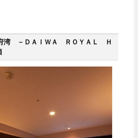
府湾 －ＤＡＩＷＡ ＲＯＹＡＬ Ｈ
価