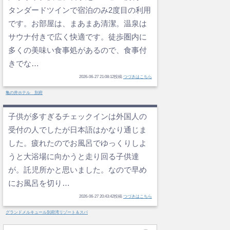
タンダードツインで宿泊のみ2度目の利用
です。お部屋は、まあまあ清潔。温泉は
サウナ付きで広く快適です。徒歩圏内に
多くの美味い食事処があるので、食事付
きでな…
2026-06-27 21:08:12投稿
つづきはこちら
亀の井ホテル 別府
子供が多すぎるチェックインは外国人の
受付の人でしたが日本語はかなり通じま
した。疲れたのでお風呂でゆっくりしよ
うと大浴場に向かうと走り回る子供達
が。託児所かと思いました。なので早め
にお風呂を切り…
2026-06-27 20:43:42投稿
つづきはこちら
グランドメルキュール別府湾リゾート＆スパ