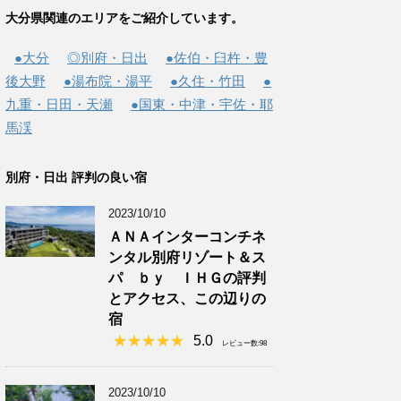
大分県関連のエリアをご紹介しています。
●大分
◎別府・日出
●佐伯・臼杵・豊
後大野
●湯布院・湯平
●久住・竹田
●
九重・日田・天瀬
●国東・中津・宇佐・耶
馬渓
別府・日出 評判の良い宿
2023/10/10
ＡＮＡインターコンチネ
ンタル別府リゾート＆ス
パ ｂｙ ＩＨＧの評判
とアクセス、この辺りの
宿
5.0
レビュー数:98
2023/10/10