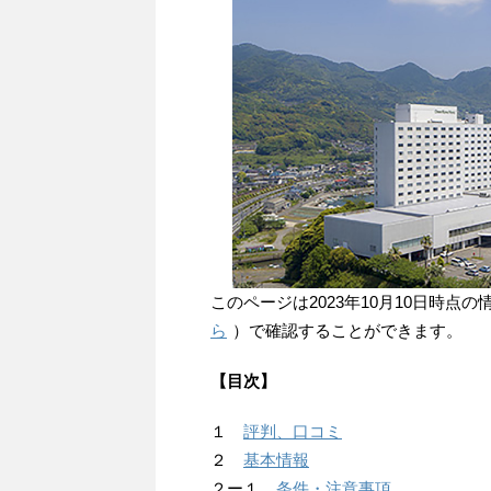
このページは2023年10月10日時
ら
）で確認することができます。
【目次】
１
評判、口コミ
２
基本情報
２ー１
条件・注意事項