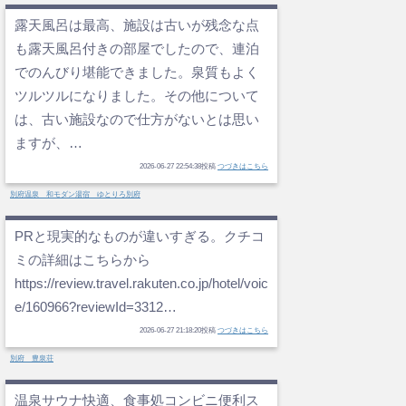
露天風呂は最高、施設は古いが残念な点
も露天風呂付きの部屋でしたので、連泊
でのんびり堪能できました。泉質もよく
ツルツルになりました。その他について
は、古い施設なので仕方がないとは思い
ますが、…
2026-06-27 22:54:38投稿
つづきはこちら
別府温泉 和モダン湯宿 ゆとりろ別府
PRと現実的なものが違いすぎる。クチコ
ミの詳細はこちらから
https://review.travel.rakuten.co.jp/hotel/voic
e/160966?reviewId=3312…
2026-06-27 21:18:20投稿
つづきはこちら
別府 豊泉荘
温泉サウナ快適、食事処コンビニ便利ス