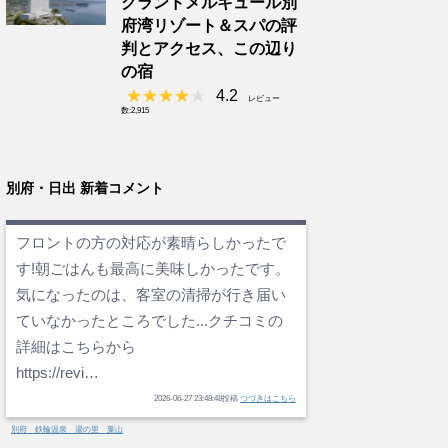
グランドメルキュール別
府湾リゾート＆スパの評
判とアクセス、この辺り
の宿
4.2
レビュー
数:2,915
別府・日出 新着コメント
フロントの方の対応が素晴らしかったで
す!朝ごはんも最高に美味しかったです。
気になったのは、客室の清掃が行き届い
ていなかったところでした...クチコミの
詳細はこちらから
https://revi…
2026-06-27 23:48:48投稿
つづきはこちら
別府 鉄輪温泉 湯の里 葉山