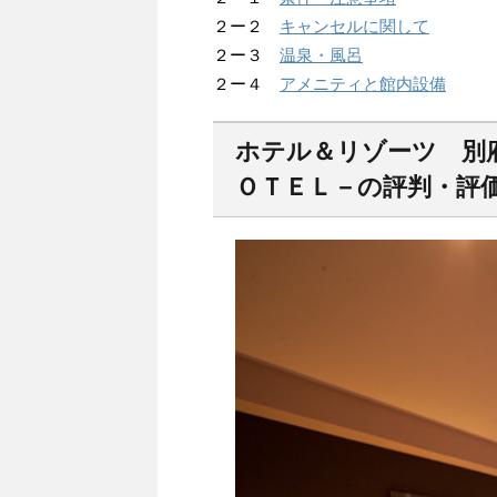
２ー２
キャンセルに関して
２ー３
温泉・風呂
２ー４
アメニティと館内設備
ホテル＆リゾーツ 別
ＯＴＥＬ－の評判・評