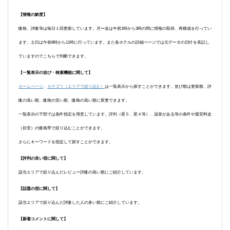
【情報の鮮度】
価格、評価等は毎日１回更新しています。月〜金は午前1時から3時の間に情報の取得、再構成を行ってい
ます。土日は午前8時から11時に行っています。また各ホテルの詳細ページでは元データの日付を表記し
ていますのでこちらで判断できます。
【一覧表示の並び・検索機能に関して】
ホームページ
、
カテゴリ（エリアで絞り込む）
は一覧表示から探すことができます。並び順は更新順、評
価の高い順、価格の安い順、価格の高い順に変更できます。
一覧表示の下部では条件指定を用意しています。評判（星５、星４等）、温泉がある等の条件や最安料金
（目安）の価格帯で絞り込むことができます。
さらにキーワードを指定して探すことができます。
【評判の良い宿に関して】
該当エリアで絞り込んだレビュー評価の高い順にご紹介しています。
【話題の宿に関して】
該当エリアで絞り込んだ評価した人の多い順にご紹介しています。
【新着コメントに関して】