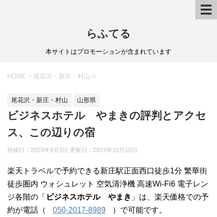
☰
らふてる
本サイトはプロモーションが含まれています
HOME
>
尾花沢・新庄・村山
>
尾花沢・新庄・村山
山形県
ビジネスホテル やまきの評判とアクセ
ス、この辺りの宿
投稿日：2020年9月3日 更新日：
2023年10月10日
楽天トラベルで予約できる新庄駅正面西口徒歩1分 繁華街
徒歩圏内 ウォシュレット 空気清浄機 高速Wi-Fi6 電子レン
ジ各階の「
ビジネスホテル やまき
」は、楽天価格での予
約が電話（
050-2017-8989
）で可能です。