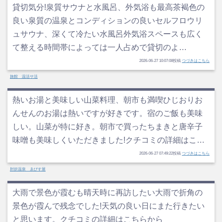
貸切気分!泉質サウナと水風呂、外気浴も最高茶褐色の
良い泉質の温泉とコンディションの良いセルフロウリ
ュサウナ、深くて冷たい水風呂外気浴スペースも広く
て整える時間帯によっては一人占めで貸切のよ…
2026-06-27 10:07:08投稿
つづきはこちら
旅館 温活サ活
熱いお湯と美味しい山菜料理、朝市も満喫ひじおりお
んせんのお湯は熱いですが好きです。宿のご飯も美味
しい。山菜が特に好き。朝市で買ったちまきと唐辛子
味噌も美味しくいただきました!クチコミの詳細はこ…
2026-06-27 07:49:22投稿
つづきはこちら
肘折温泉 ゑびす屋
大雨で景色が霞むも晴天時に再訪したい大雨で折角の
景色が霞んで残念でした!天気の良い日にまた行きたい
と思います。クチコミの詳細はこちらから