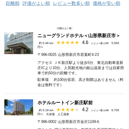
距離順
評価がよい順
レビュー数多い順
価格が安い順
↓評価がよい順↓
ニューグランドホテル＜山形県新庄市＞
4.6
約 0.48 km
5,500
レビュー数:1,035
円〜
〒996-0025
山形県新庄市若葉町4-23
アクセス
ＪＲ新庄駅より徒歩5分、東北自動車道新
庄ICより10分。人気観光地の銀山温泉までは自家用
車で約50分の距離です。
駐車場
約100台収容、高さ制限はありません（料
金は無料です）
ホテルルートイン新庄駅前
4.2
約 0.19 km
6,700
レビュー数:1,048
円〜
大浴場
人工温泉
〒996-0002
山形県新庄市金沢1109-6