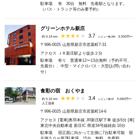
駐車場
有 30台 無料 先着順となります。
（バス・トラック等のみ要予約）
グリーンホテル新庄
3.7
約 0.16 km
3,500円〜
レビュー数:295
〒996-0025
山形県新庄市若葉町7-31
アクセス
ＪＲ新庄駅より徒歩２分
駐車場
有り 普通車12〜13台無料（予約不可、
先着分）、中型・マイクロバス・大型(お問い合わ
せ）
食彩の宿 おくやま
3.4
約 0.32 km
5,060円〜
レビュー数:97
人工温泉
〒996-0025
山形県新庄市若葉町14-6
アクセス
[電車]奥羽本線 JR新庄駅下車 徒歩5分 [車]
東北中央自動車道 新庄IC 県道34号線経由 10分
駐車場
宿正面に向かって左側に7台駐車可能 宿
左側５０ｍ第2駐車場 15台 無料 先着順