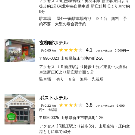
アクセス
JR山形新幹線・奥羽本線 新庄駅東口より
徒歩約1分/東北中央自動車道 新庄鮭川ICより車で約
9分
駐車場
屋外平面駐車場有り ９４台 無料 予
約不要 大型の場合要予約
玄柳館ホテル
4.1
約 0.05 km
5,500円〜
レビュー数:216
〒996-0023
山形県新庄市沖の町2-26
アクセス
ＪＲ新庄駅より徒歩１分／東北中央自動
車道新庄ICより新庄駅方面５分
駐車場
有り ８台 無料 先着順
ポストホテル
3.8
約 0.22 km
6,000
レビュー数:1,294
円〜
大浴場
〒996-0025
山形県新庄市若葉町1-26
アクセス
JR新庄駅より徒歩3分、山形空港・庄内空
港ともに車で50分