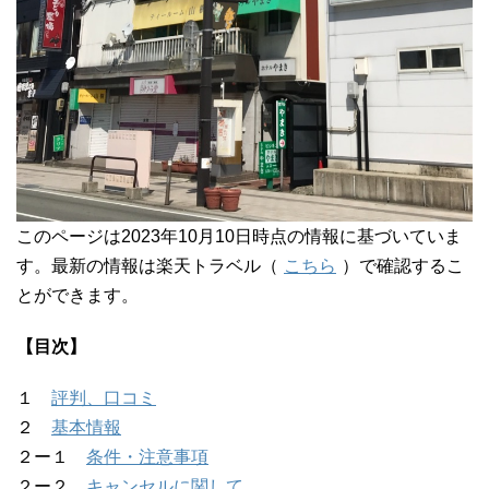
このページは2023年10月10日時点の情報に基づいていま
す。最新の情報は楽天トラベル（
こちら
）で確認するこ
とができます。
【目次】
１
評判、口コミ
２
基本情報
２ー１
条件・注意事項
２ー２
キャンセルに関して