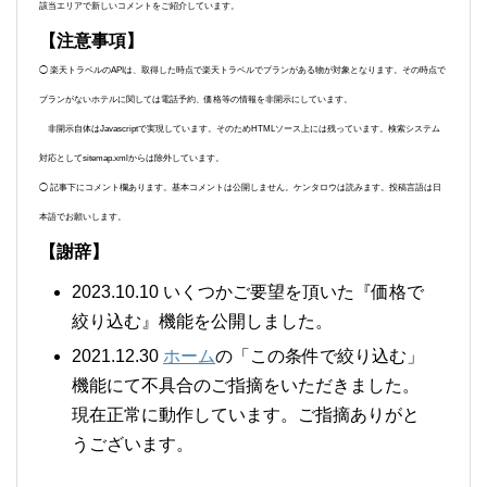
該当エリアで新しいコメントをご紹介しています。
【注意事項】
◯ 楽天トラベルのAPIは、取得した時点で楽天トラベルでプランがある物が対象となります。その時点で
プランがないホテルに関しては電話予約、価格等の情報を非開示にしています。
非開示自体はJavascriptで実現しています。そのためHTMLソース上には残っています。検索システム
対応としてsitemap.xmlからは除外しています。
◯ 記事下にコメント欄あります。基本コメントは公開しません。ケンタロウは読みます。投稿言語は日
本語でお願いします。
【謝辞】
2023.10.10 いくつかご要望を頂いた『価格で
絞り込む』機能を公開しました。
2021.12.30
ホーム
の「この条件で絞り込む」
機能にて不具合のご指摘をいただきました。
現在正常に動作しています。ご指摘ありがと
うございます。