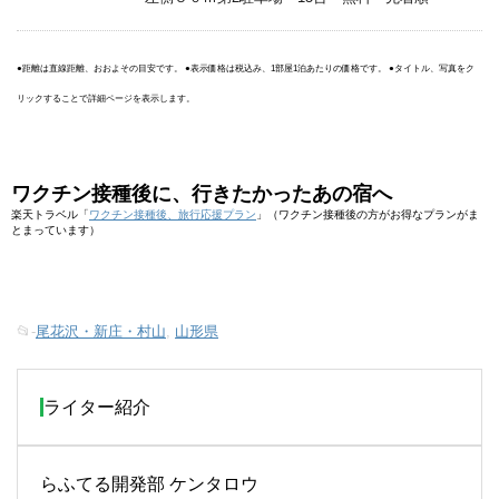
●距離は直線距離、おおよその目安です。 ●表示価格は税込み、1部屋1泊あたりの価格です。 ●タイトル、写真をク
リックすることで詳細ページを表示します。
ワクチン接種後に、行きたかったあの宿へ
楽天トラベル「
ワクチン接種後、旅行応援プラン
」（ワクチン接種後の方がお得なプランがま
とまっています）
📂-
尾花沢・新庄・村山
,
山形県
ライター紹介
らふてる開発部 ケンタロウ