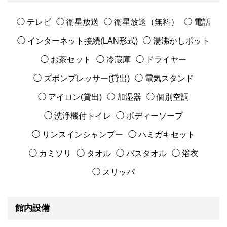
◯ テレビ
◯ 衛星放送
◯ 衛星放送（無料）
◯ 電話
◯ インターネット接続(LAN形式)
◯ 湯沸かしポット
◯ お茶セット
◯ 冷蔵庫
◯ ドライヤー
◯ ズボンプレッサー(貸出)
◯ 電気スタンド
◯ アイロン(貸出)
◯ 加湿器
◯ 個別空調
◯ 洗浄機付トイレ
◯ ボディーソープ
◯ リンスインシャンプー
◯ ハミガキセット
◯ カミソリ
◯ タオル
◯ バスタオル
◯ 浴衣
◯ スリッパ
館内設備