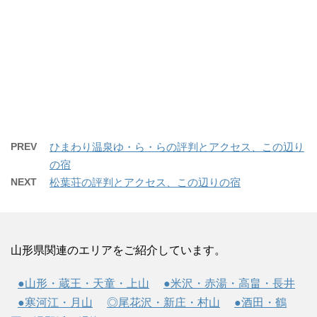
PREV
ひまわり温泉ゆ・ら・らの評判とアクセス、この辺り
の宿
NEXT
松葉荘の評判とアクセス、この辺りの宿
山形県関連のエリアをご紹介しています。
●山形・蔵王・天童・上山
●米沢・赤湯・高畠・長井
●寒河江・月山
◎尾花沢・新庄・村山
●酒田・鶴