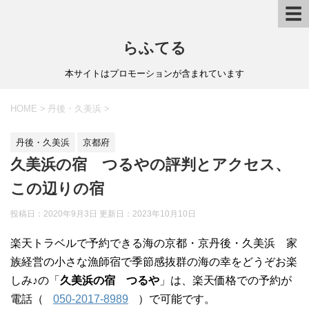
☰
らふてる
本サイトはプロモーションが含まれています
HOME
>
丹後・久美浜
>
丹後・久美浜
京都府
久美浜の宿 つるやの評判とアクセス、
この辺りの宿
投稿日：2020年9月3日 更新日：
2023年10月10日
楽天トラベルで予約できる海の京都・京丹後・久美浜 家
族経営の小さな漁師宿で季節感抜群の海の幸をどうぞお楽
しみ♪の「
久美浜の宿 つるや
」は、楽天価格での予約が
電話（
050-2017-8989
）で可能です。