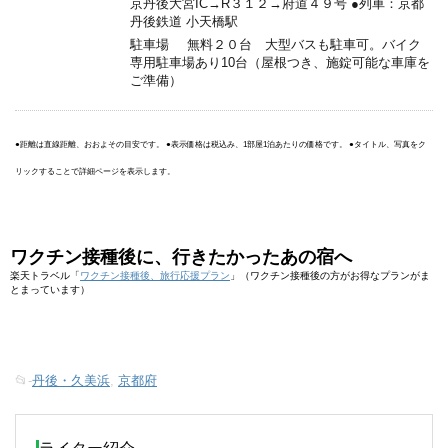
京丹後大宮IC→R３１２→府道４９号 ●列車：京都
丹後鉄道 小天橋駅
駐車場
無料２０台 大型バスも駐車可。バイク
専用駐車場あり10台（屋根つき、施錠可能な車庫を
ご準備）
●距離は直線距離、おおよその目安です。 ●表示価格は税込み、1部屋1泊あたりの価格です。 ●タイトル、写真をク
リックすることで詳細ページを表示します。
ワクチン接種後に、行きたかったあの宿へ
楽天トラベル「
ワクチン接種後、旅行応援プラン
」（ワクチン接種後の方がお得なプランがま
とまっています）
📂-
丹後・久美浜
,
京都府