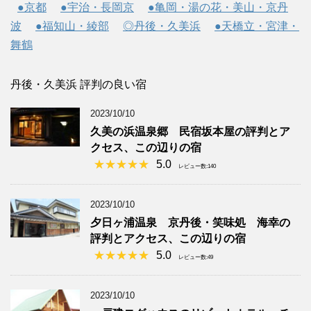
●京都
●宇治・長岡京
●亀岡・湯の花・美山・京丹
波
●福知山・綾部
◎丹後・久美浜
●天橋立・宮津・
舞鶴
丹後・久美浜 評判の良い宿
2023/10/10
久美の浜温泉郷 民宿坂本屋の評判とア
クセス、この辺りの宿
5.0
レビュー数:140
2023/10/10
夕日ヶ浦温泉 京丹後・笑味処 海幸の
評判とアクセス、この辺りの宿
5.0
レビュー数:49
2023/10/10