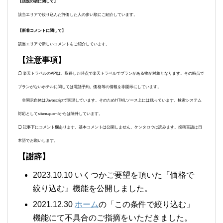
【話題の宿に関して】
該当エリアで絞り込んだ評価した人の多い順にご紹介しています。
【新着コメントに関して】
該当エリアで新しいコメントをご紹介しています。
【注意事項】
◯ 楽天トラベルのAPIは、取得した時点で楽天トラベルでプランがある物が対象となります。その時点で
プランがないホテルに関しては電話予約、価格等の情報を非開示にしています。
非開示自体はJavascriptで実現しています。そのためHTMLソース上には残っています。検索システム
対応としてsitemap.xmlからは除外しています。
◯ 記事下にコメント欄あります。基本コメントは公開しません。ケンタロウは読みます。投稿言語は日
本語でお願いします。
【謝辞】
2023.10.10 いくつかご要望を頂いた『価格で
絞り込む』機能を公開しました。
2021.12.30
ホーム
の「この条件で絞り込む」
機能にて不具合のご指摘をいただきました。