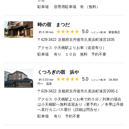
０分
駐車場
宿専用駐車場 有 （無料）
時の宿 まつだ
5.0
約 0.36 km
家族風呂
レビュー数:38
〒629-3422
京都府京丹後市久美浜町湊宮1835
アクセス
小天橋駅よりお車（送迎有り）
駐車場
有り １０台 無料 予約不要
くつろぎの宿 浜や
5.0
約 0.53 km
18,800
レビュー数:35
円〜
温泉
〒629-3422
京都府京丹後市久美浜町湊宮2095-1
アクセス
小天橋駅よりお車で約５分／列車の場合
は小天橋駅へ無料送迎あり（要予約）／冬季は丹後
へ直行カニバス運行（詳細は問合せ）
駐車場
有り 予約不要