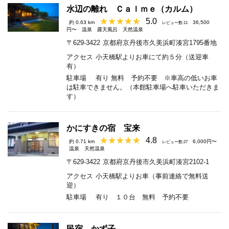
水辺の離れ Ｃａｌｍｅ（カルム）
5.0
約 0.63 km
36,500
レビュー数:11
円〜
温泉
露天風呂
天然温泉
〒629-3422
京都府京丹後市久美浜町湊宮1795番地
アクセス
小天橋駅よりお車にて約５分（送迎車
有）
駐車場
有り 無料 予約不要 ※車高の低いお車
は駐車できません。（本館駐車場へ駐車いただきま
す）
かにすきの宿 宝来
4.8
約 0.71 km
6,000円〜
レビュー数:27
温泉
天然温泉
〒629-3422
京都府京丹後市久美浜町湊宮2102-1
アクセス
小天橋駅よりお車（事前連絡で無料送
迎）
駐車場
有り １０台 無料 予約不要
民宿 かず子