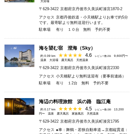
大浴場
〒629-3422
京都府京丹後市久美浜町湊宮1870-2
アクセス
京都丹後鉄道・小天橋駅よりお車で約5分
です。最寄駅より無料送迎行います。
駐車場
有り １０台 無料 予約不要
海を望む宿 澄海（Sky）
4.6
約 0.09 km
9,600円〜
レビュー数:231
温泉
大浴場
露天風呂
天然温泉
〒629-3422
京都府京丹後市久美浜町湊宮2330
アクセス
小天橋駅より無料送迎有（要事前連絡）
駐車場
有り １2台 無料 予約不要
海辺の料理旅館 浜の路 臨江庵
4.5
約 0.17 km
13,200
レビュー数:150
円〜
温泉
露天風呂
家族風呂
天然温泉
〒629-3422
京都府京丹後市久美浜町湊宮1795
アクセス
●車：舞鶴・若狭自動車道→京都縦貫道：