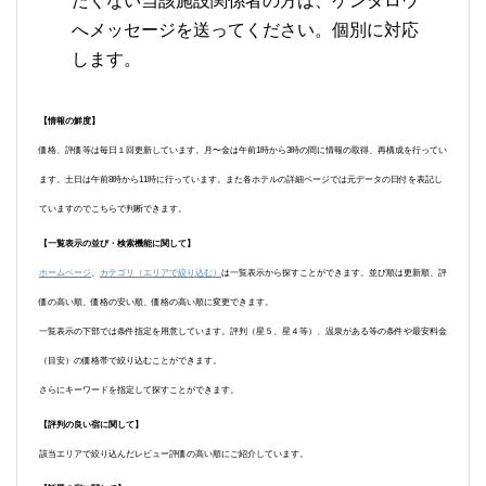
たくない当該施設関係者の方は、ケンタロウ
へメッセージを送ってください。個別に対応
します。
【情報の鮮度】
価格、評価等は毎日１回更新しています。月〜金は午前1時から3時の間に情報の取得、再構成を行ってい
ます。土日は午前8時から11時に行っています。また各ホテルの詳細ページでは元データの日付を表記し
ていますのでこちらで判断できます。
【一覧表示の並び・検索機能に関して】
ホームページ
、
カテゴリ（エリアで絞り込む）
は一覧表示から探すことができます。並び順は更新順、評
価の高い順、価格の安い順、価格の高い順に変更できます。
一覧表示の下部では条件指定を用意しています。評判（星５、星４等）、温泉がある等の条件や最安料金
（目安）の価格帯で絞り込むことができます。
さらにキーワードを指定して探すことができます。
【評判の良い宿に関して】
該当エリアで絞り込んだレビュー評価の高い順にご紹介しています。