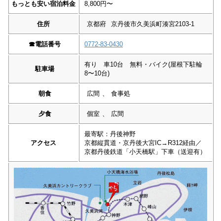
もっとも安い宿泊料金
8,800円〜
住所
京都府
京丹後市久美浜町湊宮2103-1
☎︎
電話番号
0772-83-0430
有り 車10台 無料・バイク(屋根下駐輪
駐車場
8〜10台)
朝食
広間
、
食事処
夕食
個室
、
広間
最寄駅：丹後神野
アクセス
京都縦貫道・京丹後大宮IC→R312経由／
京都丹後鉄道「小天橋駅」下車（送迎有）