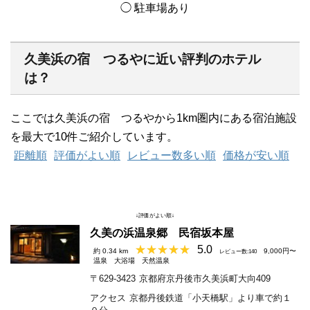
◯ 駐車場あり
久美浜の宿 つるやに近い評判のホテル
は？
ここでは久美浜の宿 つるやから1km圏内にある宿泊施設
を最大で10件ご紹介しています。
距離順
評価がよい順
レビュー数多い順
価格が安い順
↓評価がよい順↓
久美の浜温泉郷 民宿坂本屋
5.0
約 0.34 km
9,000円〜
レビュー数:140
温泉
大浴場
天然温泉
〒629-3423
京都府京丹後市久美浜町大向409
アクセス
京都丹後鉄道「小天橋駅」より車で約１