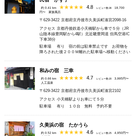
4.8
約 0.41 km
18,700
レビュー数:36
円〜
家族風呂
〒629-3422
京都府京丹後市久美浜町湊宮2098-16
アクセス
京都丹後鉄道小天橋駅から車で５分（JR
山陰本線豊岡駅から4駅）北近畿豊岡道 但馬空港IC
下車38分
駐車場
有り 宿の前は駐車禁止です お荷物を
降ろされた後２００Ｍ離れた駐車場へ移動ください
和みの宿 三幸
4.7
約 0.66 km
3,995円〜
レビュー数:20
人工温泉
〒629-3422
京都府京丹後市久美浜町湊宮2102
アクセス
小天橋駅よりお車にて５分
駐車場
有り １０台 無料 予約不要
久美浜の宿 たかうら
4.6
約 0.52 km
4,950円〜
レビュー数:25