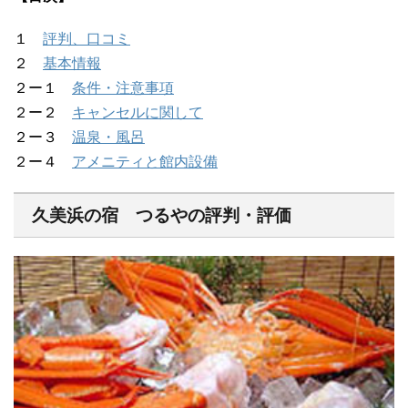
１
評判、口コミ
２
基本情報
２ー１
条件・注意事項
２ー２
キャンセルに関して
２ー３
温泉・風呂
２ー４
アメニティと館内設備
久美浜の宿 つるやの評判・評価