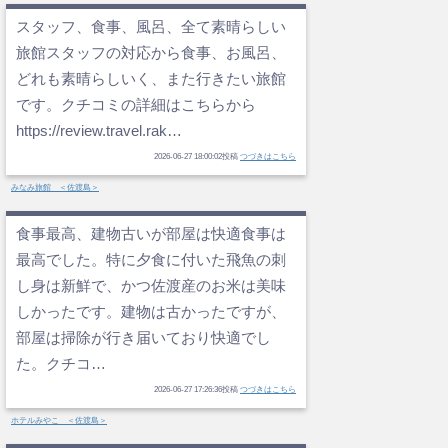
スタッフ、食事、風呂、全て素晴らしい
旅館スタッフの対応から食事、お風呂、
どれも素晴らしいく、また行きたい旅館
です。クチコミの詳細はこちらから
https://review.travel.rak…
2026-06-27 18:00:02投稿
つづきはこちら
みなみ旅館 ＜佐渡島＞
食事最高、建物古いが部屋は快適食事は
最高でした。特に夕食に付いた飛魚の刺
し身は新鮮で、かつ佐渡産のお米は美味
しかったです。建物は古かったですが、
部屋は掃除が行き届いており快適でし
た。クチコ…
2026-06-27 17:26:36投稿
つづきはこちら
ホテルみやこ ＜佐渡島＞