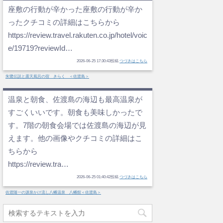
座敷の行動が辛かった座敷の行動が辛か
ったクチコミの詳細はこちらから
https://review.travel.rakuten.co.jp/hotel/voic
e/19719?reviewId…
2026-06-25 17:30:43投稿
つづきはこちら
朱鷺伝説と露天風呂の宿 きらく ＜佐渡島＞
温泉と朝食、佐渡島の海辺も最高温泉が
すごくいいです。朝食も美味しかったで
す。7階の朝食会場では佐渡島の海辺が見
えます。他の画像やクチコミの詳細はこ
ちらから
https://review.tra…
2026-06-25 01:40:42投稿
つづきはこちら
佐渡随一の源泉かけ流し八幡温泉 八幡館＜佐渡島＞