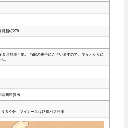
野新町278
場３０台駐車可能。 当館の裏手にございますので、少々わかりに
せん。
囲碁無料貸出
より３０分、マイカー又は路線バス利用