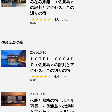
みなみ旅館 ＜佐渡島＞
の評判とアクセス、この
辺りの宿
4.8
レビュー
数:131
佐渡 話題の宿
2023/10/10
ＨＯＴＥＬ ＯＯＳＡＤ
Ｏ＜佐渡島＞の評判とア
クセス、この辺りの宿
4.4
レビュー
数:652
2023/10/10
伝統と風格の宿 ホテル
万長 ＜佐渡島＞の評判