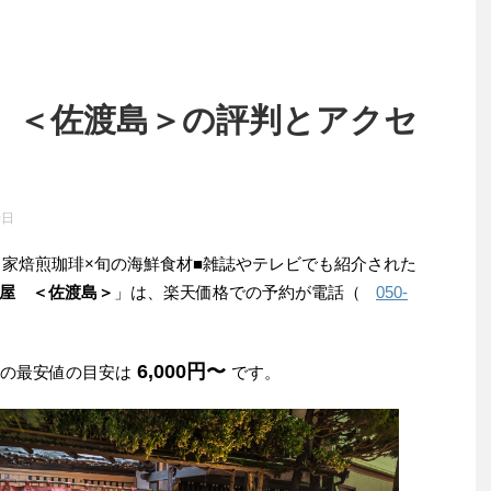
 ＜佐渡島＞の評判とアクセ
0日
自家焙煎珈琲×旬の海鮮食材■雑誌やテレビでも紹介された
屋 ＜佐渡島＞
」は、楽天価格での予約が電話（
050-
6,000円〜
みの最安値の目安は
です。