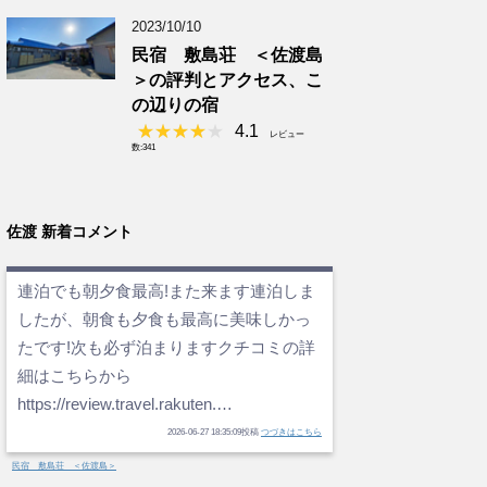
2023/10/10
民宿 敷島荘 ＜佐渡島
＞の評判とアクセス、こ
の辺りの宿
4.1
レビュー
数:341
佐渡 新着コメント
連泊でも朝夕食最高!また来ます連泊しま
したが、朝食も夕食も最高に美味しかっ
たです!次も必ず泊まりますクチコミの詳
細はこちらから
https://review.travel.rakuten.…
2026-06-27 18:35:09投稿
つづきはこちら
民宿 敷島荘 ＜佐渡島＞