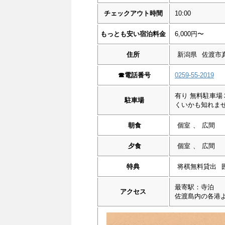
チェックアウト時間
10:00
もっとも安い宿泊料金
6,000円〜
住所
新潟県
佐渡市真
☎︎
電話番号
0259-55-2019
有り 無料駐車
駐車場
くいかも知れま
朝食
個室
、
広間
夕食
個室
、
広間
特典
将棋無料貸出
最寄駅：寺泊
アクセス
佐渡島内の各港