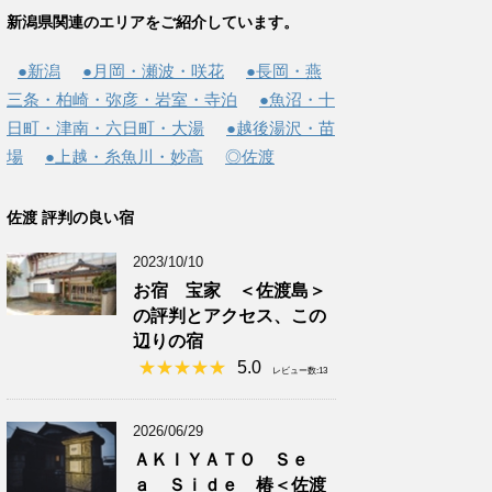
新潟県関連のエリアをご紹介しています。
●新潟
●月岡・瀬波・咲花
●長岡・燕
三条・柏崎・弥彦・岩室・寺泊
●魚沼・十
日町・津南・六日町・大湯
●越後湯沢・苗
場
●上越・糸魚川・妙高
◎佐渡
佐渡 評判の良い宿
2023/10/10
お宿 宝家 ＜佐渡島＞
の評判とアクセス、この
辺りの宿
5.0
レビュー数:13
2026/06/29
ＡＫＩＹＡＴＯ Ｓｅ
ａ Ｓｉｄｅ 椿＜佐渡