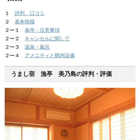
１
評判、口コミ
２
基本情報
２ー１
条件・注意事項
２ー２
キャンセルに関して
２ー３
温泉・風呂
２ー４
アメニティと館内設備
うまし宿 漁亭 美乃島の評判・評価