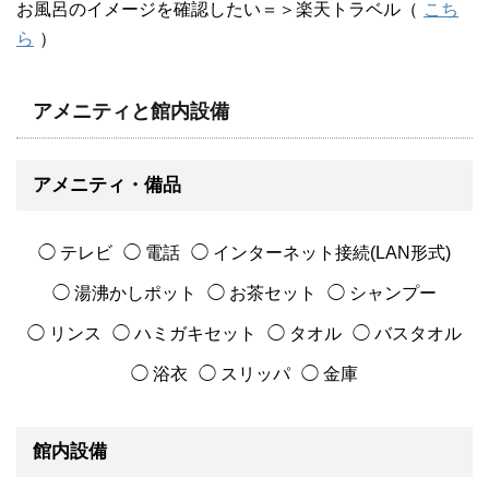
お風呂のイメージを確認したい＝＞楽天トラベル（
こち
ら
）
アメニティと館内設備
アメニティ・備品
◯ テレビ
◯ 電話
◯ インターネット接続(LAN形式)
◯ 湯沸かしポット
◯ お茶セット
◯ シャンプー
◯ リンス
◯ ハミガキセット
◯ タオル
◯ バスタオル
◯ 浴衣
◯ スリッパ
◯ 金庫
館内設備