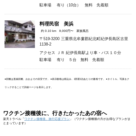
駐車場
有り（10台） 無料 先着順
料理民宿 美浜
約 0.10 km
8,000円〜
家族風呂
〒519-3200
三重県北牟婁郡紀北町紀伊長島区古里
1138-2
アクセス
ＪＲ 紀伊長島駅より車・バス１０分
駐車場
有り ５台 無料 先着順
●距離は直線距離、おおよその目安です。 ●表示価格は税込み、1部屋1泊あたりの価格です。 ●タイトル、写真をク
リックすることで詳細ページを表示します。
ワクチン接種後に、行きたかったあの宿へ
楽天トラベル「
ワクチン接種後、旅行応援プラン
」（ワクチン接種後の方がお得なプランがま
とまっています）