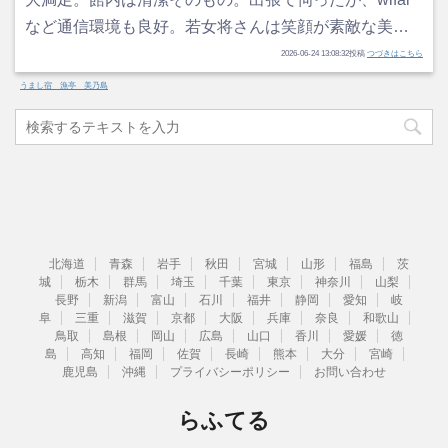
など通信環境も良好。若女将さんは笑顔が素敵な美…
2026-06-24 13:08:32投稿
つづきはこちら
うまし宿 漁亭 美乃島
北海道
青森
岩手
秋田
宮城
山形
福島
茨
城
栃木
群馬
埼玉
千葉
東京
神奈川
山梨
長野
新潟
富山
石川
福井
静岡
愛知
岐
阜
三重
滋賀
京都
大阪
兵庫
奈良
和歌山
鳥取
島根
岡山
広島
山口
香川
愛媛
徳
島
高知
福岡
佐賀
長崎
熊本
大分
宮崎
鹿児島
沖縄
プライバシーポリシー
お問い合わせ
らふてる