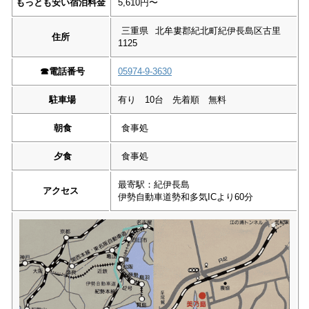
もっとも安い宿泊料金
5,610円〜
三重県
北牟婁郡紀北町紀伊長島区古里
住所
1125
☎︎
電話番号
05974-9-3630
駐車場
有り 10台 先着順 無料
朝食
食事処
夕食
食事処
最寄駅：紀伊長島
アクセス
伊勢自動車道勢和多気ICより60分