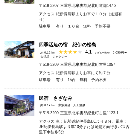
〒519-3207
三重県北牟婁郡紀北町道瀬147-2
アクセス
紀伊長島駅よりお車で１０分（送迎有
り）
駐車場
有り １０台 無料 予約不要
四季活魚の宿 紀伊の松島
4.1
約 0.12 km
6,050円〜
レビュー数:67
大浴場
ジャグジー
〒519-3209
三重県北牟婁郡紀北町古里1057
アクセス
紀伊長島駅よりお車にて約７分
駐車場
有り 15台 無料 予約不要
民宿 さざなみ
約 0.17 km
家族風呂
人工温泉
〒519-3209
三重県北牟婁郡紀北町古里1123-1
アクセス
車：紀勢道紀伊長島I.Cより８分、電車：
JR紀伊長島駅より車10分または尾鷲方面行きバス古
里下車徒歩5分