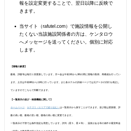
報を設定変更することで、翌日以降に反映で
きます。
当サイト（rafutel.com）で施設情報を公開し
たくない当該施設関係者の方は、ケンタロウ
へメッセージを送ってください。個別に対応
します。
【情報の鮮度】
価格、評価等は毎日１回更新しています。月〜金は午前1時から3時の間に情報の取得、再構成を行ってい
ます。土日は午前8時から11時に行っています。また各ホテルの詳細ページでは元データの日付を表記し
ていますのでこちらで判断できます。
【一覧表示の並び・検索機能に関して】
ホームページ
、
カテゴリ（エリアで絞り込む）
は一覧表示から探すことができます。並び順は更新順、評
価の高い順、価格の安い順、価格の高い順に変更できます。
一覧表示の下部では条件指定を用意しています。評判（星５、星４等）、温泉がある等の条件や最安料金