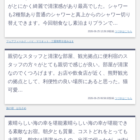
がとにかく綺麗で清潔感があり最高でした。シャワー
も2種類あり普通のシャワーと真上からのシャワー切り
替えできます。今回朝食なし素泊まりプランで…
2026-06-25 12:28:19投稿
つづきはこちら
フェアフィールド・バイ・マリオット・三重熊野古道みはま
親切なスタッフと清潔な部屋、観光拠点に便利宿のス
タッフの方々がとても親切で感じが良い。部屋が清潔
なのでくつろげます。お店や飲食店が近く、熊野観光
の拠点として、利便性の良い場所にあると思った。猫
可愛…
2026-06-25 06:58:32投稿
つづきはこちら
旅の宿 はるさめ
素晴らしい海の幸を堪能素晴らしい海の幸が堪能でき
る素敵なお宿。朝夕とも質量、コストどれをとっても
大満足。館内は清潔そのもの。出張で伺ったが、wifai