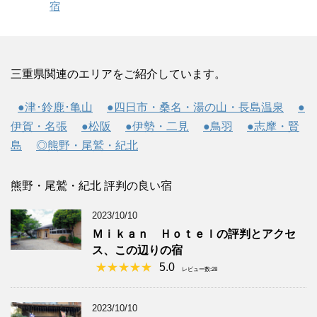
宿
三重県関連のエリアをご紹介しています。
●津･鈴鹿･亀山
●四日市・桑名・湯の山・長島温泉
●
伊賀・名張
●松阪
●伊勢・二見
●鳥羽
●志摩・賢
島
◎熊野・尾鷲・紀北
熊野・尾鷲・紀北 評判の良い宿
2023/10/10
Ｍｉｋａｎ Ｈｏｔｅｌの評判とアクセ
ス、この辺りの宿
5.0
レビュー数:28
2023/10/10