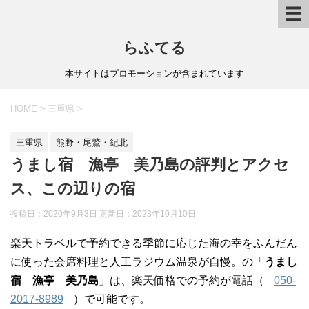
☰
らふてる
本サイトはプロモーションが含まれています
HOME
>
三重県
>
三重県
熊野・尾鷲・紀北
うまし宿 漁亭 美乃島の評判とアクセ
ス、この辺りの宿
投稿日：2020年9月3日 更新日：
2023年10月10日
楽天トラベルで予約できる季節に応じた海の幸をふんだん
に使った会席料理と人工ラジウム温泉が自慢。の「
うまし
宿 漁亭 美乃島
」は、楽天価格での予約が電話（
050-
2017-8989
）で可能です。