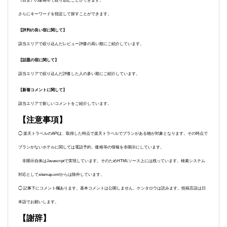
（目安）の価格帯で絞り込むことができます。
さらにキーワードを指定して探すことができます。
【評判の良い宿に関して】
該当エリアで絞り込んだレビュー評価の高い順にご紹介しています。
【話題の宿に関して】
該当エリアで絞り込んだ評価した人の多い順にご紹介しています。
【新着コメントに関して】
該当エリアで新しいコメントをご紹介しています。
【注意事項】
◯ 楽天トラベルのAPIは、取得した時点で楽天トラベルでプランがある物が対象となります。その時点で
プランがないホテルに関しては電話予約、価格等の情報を非開示にしています。
非開示自体はJavascriptで実現しています。そのためHTMLソース上には残っています。検索システム
対応としてsitemap.xmlからは除外しています。
◯ 記事下にコメント欄あります。基本コメントは公開しません。ケンタロウは読みます。投稿言語は日
本語でお願いします。
【謝辞】