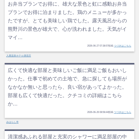
お弁当プランでお得に、雄大な景色と虹に感動お弁当
プランでお得に泊まりました。鶏のメニューが多かっ
たですが、とても美味しい鶏でした。露天風呂からの
熊野川の景色が雄大で、心が洗われました。天気がイ
マイ…
2026-06-27 07:38:57投稿
つづきはこちら
入鹿温泉ホテル瀞流荘
広くて快適な部屋と美味しいご飯に満足ご飯もおいし
かった。仕事で初めての土地で、急に探しても場所が
なかなか無いと思ったら、良い宿があってよかった。
部屋も広くて快適だった。クチコミの詳細はこちら
か…
2026-06-26 08:58:44投稿
つづきはこちら
みはらし亭
清潔感あふれる部屋と充実のシャワーに満足部屋の中