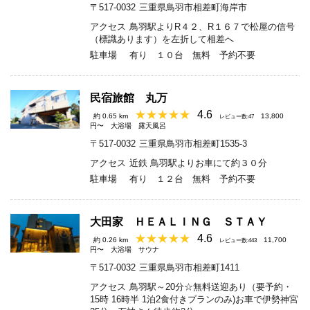
〒517-0032
三重県鳥羽市相差町海岸市
アクセス
鳥羽駅よりR４２、R１６７で松屋の信号
（標識あります）を左折して相差へ
駐車場
有り １０台 無料 予約不要
民宿旅館 丸万
4.6
約 0.65 km
13,800
レビュー数:47
円〜
大浴場
露天風呂
〒517-0032
三重県鳥羽市相差町1535-3
アクセス
近鉄 鳥羽駅よりお車にて約３０分
駐車場
有り １２台 無料 予約不要
大田家 ＨＥＡＬＩＮＧ ＳＴＡＹ
4.6
約 0.26 km
11,700
レビュー数:443
円〜
大浴場
サウナ
〒517-0032
三重県鳥羽市相差町1411
アクセス
鳥羽駅～20分☆無料送迎あり（要予約・
15時 16時半 1泊2食付きプランのみ)お車で伊勢神宮