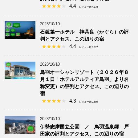
4.4
レビュー数:4,178
2023/10/10
石鏡第一ホテル 神具良（かぐら）の評
判とアクセス、この辺りの宿
4.4
レビュー数:3,677
2023/10/10
鳥羽オーシャンリゾート（２０２６年８
月１日「ホテルアルティア鳥羽」より名
称変更）の評判とアクセス、この辺りの
宿
4.3
レビュー数:2,685
2023/10/10
伊勢志摩国立公園 ／ 鳥羽温泉郷 戸
田家の評判とアクセス、この辺りの宿