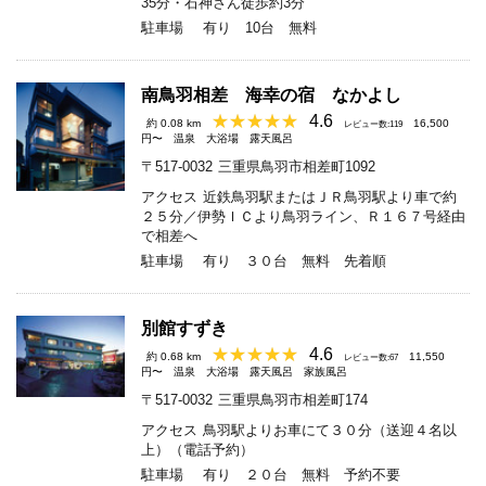
35分・石神さん徒歩約3分
駐車場
有り 10台 無料
南鳥羽相差 海幸の宿 なかよし
4.6
約 0.08 km
16,500
レビュー数:119
円〜
温泉
大浴場
露天風呂
〒517-0032
三重県鳥羽市相差町1092
アクセス
近鉄鳥羽駅またはＪＲ鳥羽駅より車で約
２５分／伊勢ＩＣより鳥羽ライン、Ｒ１６７号経由
で相差へ
駐車場
有り ３０台 無料 先着順
別館すずき
4.6
約 0.68 km
11,550
レビュー数:67
円〜
温泉
大浴場
露天風呂
家族風呂
〒517-0032
三重県鳥羽市相差町174
アクセス
鳥羽駅よりお車にて３０分（送迎４名以
上）（電話予約）
駐車場
有り ２０台 無料 予約不要