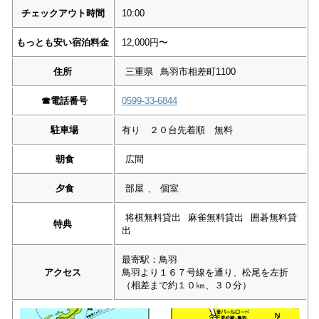
チェックアウト時間
10:00
もっとも安い宿泊料金
12,000円〜
住所
三重県
鳥羽市相差町1100
☎︎
電話番号
0599-33-6844
駐車場
有り ２０台先着順 無料
朝食
広間
夕食
部屋
、
個室
将棋無料貸出
麻雀無料貸出
囲碁無料貸
特典
出
最寄駅：鳥羽
アクセス
鳥羽より１６７号線を通り、松尾を左折
（相差まで約１０㎞、３０分）