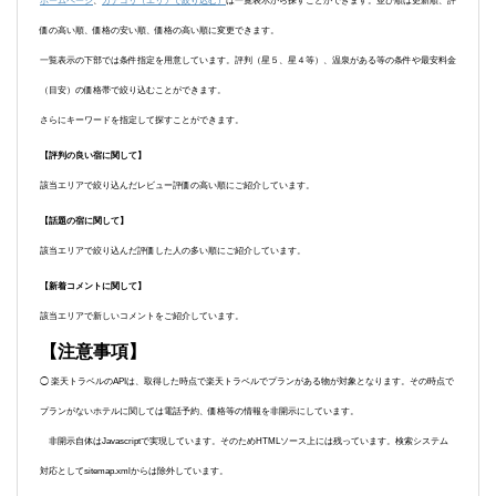
ホームページ
、
カテゴリ（エリアで絞り込む）
は一覧表示から探すことができます。並び順は更新順、評
価の高い順、価格の安い順、価格の高い順に変更できます。
一覧表示の下部では条件指定を用意しています。評判（星５、星４等）、温泉がある等の条件や最安料金
（目安）の価格帯で絞り込むことができます。
さらにキーワードを指定して探すことができます。
【評判の良い宿に関して】
該当エリアで絞り込んだレビュー評価の高い順にご紹介しています。
【話題の宿に関して】
該当エリアで絞り込んだ評価した人の多い順にご紹介しています。
【新着コメントに関して】
該当エリアで新しいコメントをご紹介しています。
【注意事項】
◯ 楽天トラベルのAPIは、取得した時点で楽天トラベルでプランがある物が対象となります。その時点で
プランがないホテルに関しては電話予約、価格等の情報を非開示にしています。
非開示自体はJavascriptで実現しています。そのためHTMLソース上には残っています。検索システム
対応としてsitemap.xmlからは除外しています。