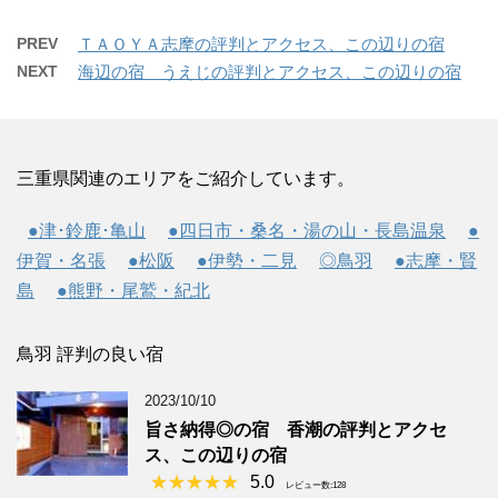
PREV
ＴＡＯＹＡ志摩の評判とアクセス、この辺りの宿
NEXT
海辺の宿 うえじの評判とアクセス、この辺りの宿
三重県関連のエリアをご紹介しています。
●津･鈴鹿･亀山
●四日市・桑名・湯の山・長島温泉
●
伊賀・名張
●松阪
●伊勢・二見
◎鳥羽
●志摩・賢
島
●熊野・尾鷲・紀北
鳥羽 評判の良い宿
2023/10/10
旨さ納得◎の宿 香潮の評判とアクセ
ス、この辺りの宿
5.0
レビュー数:128