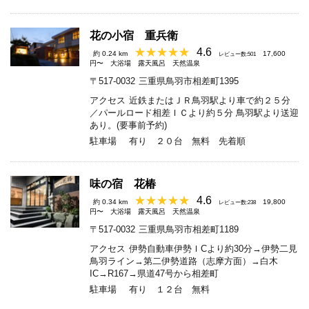
花の小宿 重兵衛
4.6
約 0.24 km
17,600
レビュー数:501
円〜
大浴場
露天風呂
天然温泉
〒517-0032
三重県鳥羽市相差町1395
アクセス
近鉄またはＪＲ鳥羽駅より車で約２５分
／パールロード相差ＩＣより約５分 鳥羽駅より送迎
あり。(要事前予約)
駐車場
有り ２０台 無料 先着順
味の宿 花椿
4.6
約 0.34 km
19,800
レビュー数:238
円〜
大浴場
露天風呂
天然温泉
〒517-0032
三重県鳥羽市相差町1189
アクセス
伊勢自動車伊勢ＩCより約30分→伊勢二見
鳥羽ライン→第二伊勢道路（志摩方面）→白木
IC→R167→県道47号から相差町
駐車場
有り １２台 無料