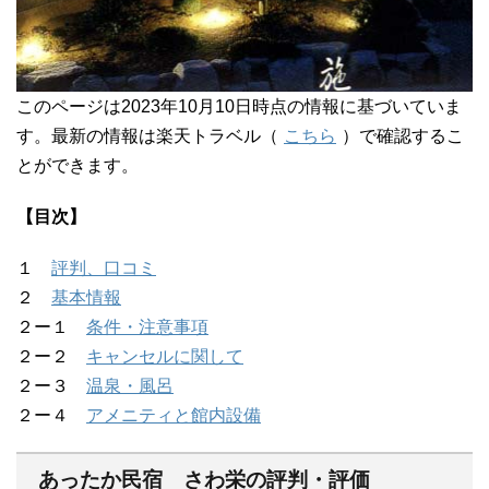
このページは2023年10月10日時点の情報に基づいていま
す。最新の情報は楽天トラベル（
こちら
）で確認するこ
とができます。
【目次】
１
評判、口コミ
２
基本情報
２ー１
条件・注意事項
２ー２
キャンセルに関して
２ー３
温泉・風呂
２ー４
アメニティと館内設備
あったか民宿 さわ栄の評判・評価