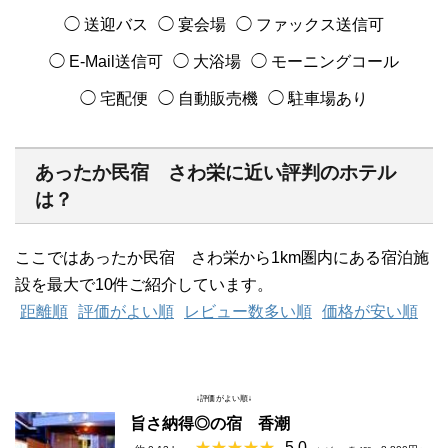
◯ 送迎バス
◯ 宴会場
◯ ファックス送信可
◯ E-Mail送信可
◯ 大浴場
◯ モーニングコール
◯ 宅配便
◯ 自動販売機
◯ 駐車場あり
あったか民宿 さわ栄に近い評判のホテル
は？
ここではあったか民宿 さわ栄から1km圏内にある宿泊施
設を最大で10件ご紹介しています。
距離順
評価がよい順
レビュー数多い順
価格が安い順
↓評価がよい順↓
旨さ納得◎の宿 香潮
5.0