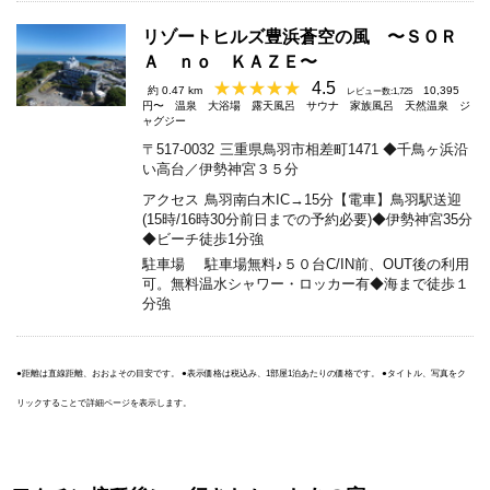
リゾートヒルズ豊浜蒼空の風 〜ＳＯＲ
Ａ ｎｏ ＫＡＺＥ〜
4.5
約 0.47 km
10,395
レビュー数:1,725
円〜
温泉
大浴場
露天風呂
サウナ
家族風呂
天然温泉
ジ
ャグジー
〒517-0032
三重県鳥羽市相差町1471 ◆千鳥ヶ浜沿
い高台／伊勢神宮３５分
アクセス
鳥羽南白木IC→15分【電車】鳥羽駅送迎
(15時/16時30分前日までの予約必要)◆伊勢神宮35分
◆ビーチ徒歩1分強
駐車場
駐車場無料♪５０台C/IN前、OUT後の利用
可。無料温水シャワー・ロッカー有◆海まで徒歩１
分強
●距離は直線距離、おおよその目安です。 ●表示価格は税込み、1部屋1泊あたりの価格です。 ●タイトル、写真をク
リックすることで詳細ページを表示します。