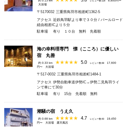
約 0.13 km
8,800円〜
レビュー数:128
大浴場
〒5170032
三重県鳥羽市相差町1362-5
アクセス
近鉄鳥羽駅より車で３０分 / パールロード
経由相差ICより５分
駐車場
有り １０台 無料 先着順
海の幸料理専門 懐（こころ）に優しい
宿 丸善
5.0
約 0.33 km
17,600
レビュー数:68
円〜
大浴場
〒517-0032
三重県鳥羽市相差町1484-1
アクセス
伊勢自動車道伊勢IC→伊勢二見鳥羽ライ
ンで車にて30分
駐車場
有り 15台 先着順 無料
潮騒の宿 うえ久
4.7
約 0.68 km
19,450
レビュー数:93
円〜
大浴場
露天風呂