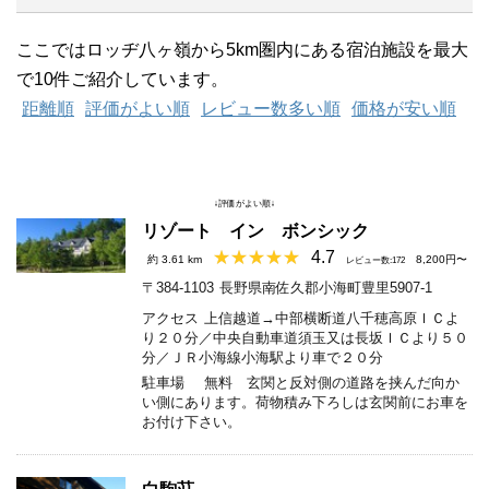
ここではロッヂ八ヶ嶺から5km圏内にある宿泊施設を最大
で10件ご紹介しています。
距離順
評価がよい順
レビュー数多い順
価格が安い順
↓評価がよい順↓
リゾート イン ボンシック
4.7
約 3.61 km
8,200円〜
レビュー数:172
〒384-1103
長野県南佐久郡小海町豊里5907-1
アクセス
上信越道→中部横断道八千穂高原ＩＣよ
り２０分／中央自動車道須玉又は長坂ＩＣより５０
分／ＪＲ小海線小海駅より車で２０分
駐車場
無料 玄関と反対側の道路を挟んだ向か
い側にあります。荷物積み下ろしは玄関前にお車を
お付け下さい。