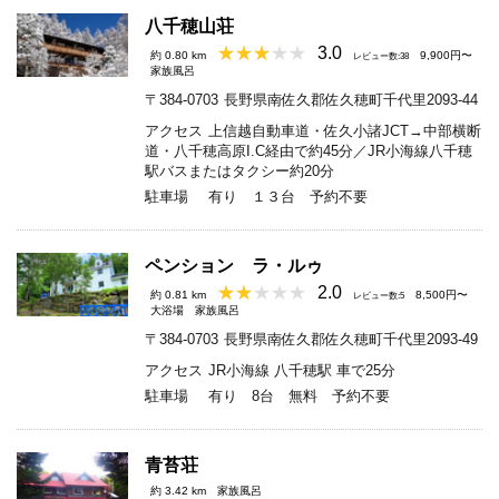
八千穂山荘
3.0
約 0.80 km
9,900円〜
レビュー数:38
家族風呂
〒384-0703
長野県南佐久郡佐久穂町千代里2093-44
アクセス
上信越自動車道・佐久小諸JCT→中部横断
道・八千穂高原I.C経由で約45分／JR小海線八千穂
駅バスまたはタクシー約20分
駐車場
有り １３台 予約不要
ペンション ラ・ルゥ
2.0
約 0.81 km
8,500円〜
レビュー数:5
大浴場
家族風呂
〒384-0703
長野県南佐久郡佐久穂町千代里2093-49
アクセス
JR小海線 八千穂駅 車で25分
駐車場
有り 8台 無料 予約不要
青苔荘
約 3.42 km
家族風呂