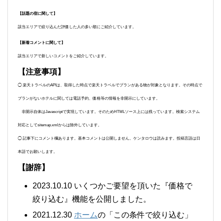
【話題の宿に関して】
該当エリアで絞り込んだ評価した人の多い順にご紹介しています。
【新着コメントに関して】
該当エリアで新しいコメントをご紹介しています。
【注意事項】
◯ 楽天トラベルのAPIは、取得した時点で楽天トラベルでプランがある物が対象となります。その時点で
プランがないホテルに関しては電話予約、価格等の情報を非開示にしています。
非開示自体はJavascriptで実現しています。そのためHTMLソース上には残っています。検索システム
対応としてsitemap.xmlからは除外しています。
◯ 記事下にコメント欄あります。基本コメントは公開しません。ケンタロウは読みます。投稿言語は日
本語でお願いします。
【謝辞】
2023.10.10 いくつかご要望を頂いた『価格で
絞り込む』機能を公開しました。
2021.12.30
ホーム
の「この条件で絞り込む」