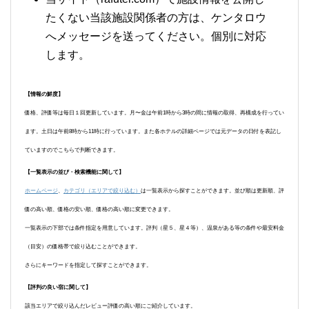
たくない当該施設関係者の方は、ケンタロウ
へメッセージを送ってください。個別に対応
します。
【情報の鮮度】
価格、評価等は毎日１回更新しています。月〜金は午前1時から3時の間に情報の取得、再構成を行ってい
ます。土日は午前8時から11時に行っています。また各ホテルの詳細ページでは元データの日付を表記し
ていますのでこちらで判断できます。
【一覧表示の並び・検索機能に関して】
ホームページ
、
カテゴリ（エリアで絞り込む）
は一覧表示から探すことができます。並び順は更新順、評
価の高い順、価格の安い順、価格の高い順に変更できます。
一覧表示の下部では条件指定を用意しています。評判（星５、星４等）、温泉がある等の条件や最安料金
（目安）の価格帯で絞り込むことができます。
さらにキーワードを指定して探すことができます。
【評判の良い宿に関して】
該当エリアで絞り込んだレビュー評価の高い順にご紹介しています。