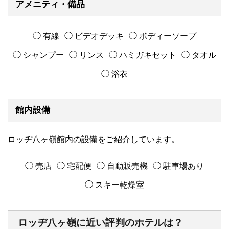
アメニティ・備品
◯ 有線
◯ ビデオデッキ
◯ ボディーソープ
◯ シャンプー
◯ リンス
◯ ハミガキセット
◯ タオル
◯ 浴衣
館内設備
ロッヂ八ヶ嶺館内の設備をご紹介しています。
◯ 売店
◯ 宅配便
◯ 自動販売機
◯ 駐車場あり
◯ スキー乾燥室
ロッヂ八ヶ嶺に近い評判のホテルは？