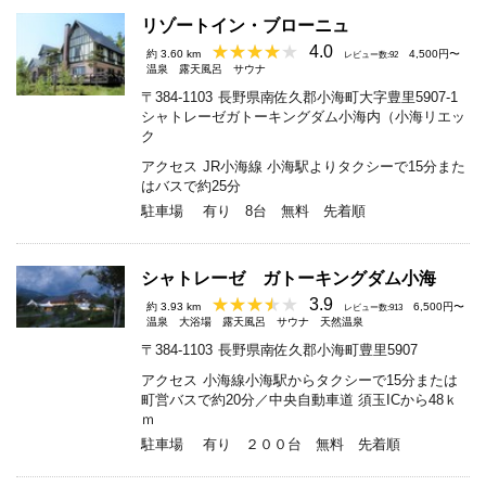
リゾートイン・ブローニュ
4.0
約 3.60 km
4,500円〜
レビュー数:92
温泉
露天風呂
サウナ
〒384-1103
長野県南佐久郡小海町大字豊里5907-1
シャトレーゼガトーキングダム小海内（小海リエッ
ク
アクセス
JR小海線 小海駅よりタクシーで15分また
はバスで約25分
駐車場
有り 8台 無料 先着順
シャトレーゼ ガトーキングダム小海
3.9
約 3.93 km
6,500円〜
レビュー数:913
温泉
大浴場
露天風呂
サウナ
天然温泉
〒384-1103
長野県南佐久郡小海町豊里5907
アクセス
小海線小海駅からタクシーで15分または
町営バスで約20分／中央自動車道 須玉ICから48ｋ
ｍ
駐車場
有り ２００台 無料 先着順