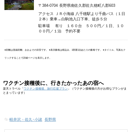
〒384-0704
長野県南佐久郡佐久穂町八郡603
アクセス
ＪＲ小海線 八千穂駅より千曲バス（１日
２本）乗車→白駒池入口下車、徒歩５分
駐車場
有り １６０台 ５００円／１日、１０
００円／１泊 予約不要
●距離は直線距離、おおよその目安です。 ●表示価格は税込み、1部屋1泊あたりの価格です。 ●タイトル、写真をク
リックすることで詳細ページを表示します。
ワクチン接種後に、行きたかったあの宿へ
楽天トラベル「
ワクチン接種後、旅行応援プラン
」（ワクチン接種後の方がお得なプランがま
とまっています）
📂-
軽井沢・佐久･小諸
,
長野県