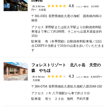
白駒荘
4.6
約 3.66 km
14,000
レビュー数:51
円〜
大浴場
〒391-0301
長野県南佐久郡小海町 国有林内86小
林班
アクセス
茅野駅または佐久平駅より白駒池有料駐
車場まで車にて約1時間、そこから山道木道徒歩約
15分
駐車場
有（冬季閉鎖）白駒池有料駐車場／1泊1
台1200円※当館まで15分の山道を歩いていただきま
す
フォレストリゾート 北八ヶ岳 天空の
森 やちほ
4.3
約 0.58 km
8,663円〜
レビュー数:20
大浴場
〒384-0704
長野県南佐久郡佐久穂町八郡2049-150
アクセス
ＪＲ 八千穂駅から車で約２０分
駐車場
有り ２３台 無料 予約不要