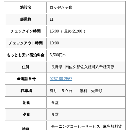
施設名
ロッヂ八ヶ嶺
部屋数
11
チェックイン時間
15:00
（
最終:21:00
）
チェックアウト時間
10:00
もっとも安い宿泊料金
5,500円〜
住所
長野県
南佐久郡佐久穂町八千穂高原
☎︎
電話番号
0267-88-2567
駐車場
有り ５０台 無料 先着順
朝食
食堂
夕食
食堂
モーニングコーヒーサービス
麻雀無料貸
特典