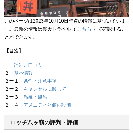
このページは2023年10月10日時点の情報に基づいていま
す。最新の情報は楽天トラベル（
こちら
）で確認するこ
とができます。
【目次】
１
評判、口コミ
２
基本情報
２ー１
条件・注意事項
２ー２
キャンセルに関して
２ー３
温泉・風呂
２ー４
アメニティと館内設備
ロッヂ八ヶ嶺の評判・評価