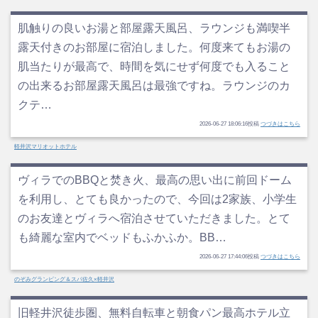
肌触りの良いお湯と部屋露天風呂、ラウンジも満喫半
露天付きのお部屋に宿泊しました。何度来てもお湯の
肌当たりが最高で、時間を気にせず何度でも入ること
の出来るお部屋露天風呂は最強ですね。ラウンジのカ
クテ…
2026-06-27 18:06:16投稿
つづきはこちら
軽井沢マリオットホテル
ヴィラでのBBQと焚き火、最高の思い出に前回ドーム
を利用し、とても良かったので、今回は2家族、小学生
のお友達とヴィラへ宿泊させていただきました。とて
も綺麗な室内でベッドもふかふか。BB…
2026-06-27 17:44:06投稿
つづきはこちら
のぞみグランピング＆スパ佐久×軽井沢
旧軽井沢徒歩圏、無料自転車と朝食パン最高ホテル立