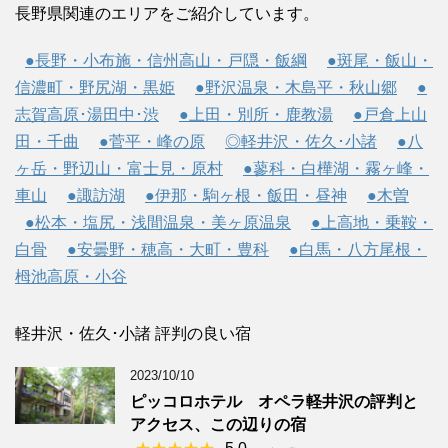
長野県関連のエリアをご紹介しています。
●長野・小布施・信州高山・戸隠・飯綱
●斑尾・飯山・
信濃町・野尻湖・黒姫
●野沢温泉・木島平・秋山郷
●
志賀高原･湯田中･渋
●上田・別所・鹿教湯
●戸倉上山
田・千曲
●菅平・峰の原
◎軽井沢・佐久･小諸
●八
ヶ岳・野辺山・富士見・原村
●蓼科・白樺湖・霧ヶ峰・
車山
●諏訪湖
●伊那・駒ヶ根・飯田・昼神
●木曽
●松本・塩尻・浅間温泉・美ヶ原温泉
●上高地・乗鞍・
白骨
●安曇野・穂高・大町・豊科
●白馬・八方尾根・
栂池高原・小谷
軽井沢・佐久･小諸 評判の良い宿
2023/10/10
ピッコロホテル オペラ軽井沢の評判と
アクセス、この辺りの宿