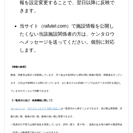
報を設定変更することで、翌日以降に反映で
きます。
当サイト（rafutel.com）で施設情報を公開し
たくない当該施設関係者の方は、ケンタロウ
へメッセージを送ってください。個別に対応
します。
【情報の鮮度】
価格、評価等は毎日１回更新しています。月〜金は午前1時から3時の間に情報の取得、再構成を行ってい
ます。土日は午前8時から11時に行っています。また各ホテルの詳細ページでは元データの日付を表記し
ていますのでこちらで判断できます。
【一覧表示の並び・検索機能に関して】
ホームページ
、
カテゴリ（エリアで絞り込む）
は一覧表示から探すことができます。並び順は更新順、評
価の高い順、価格の安い順、価格の高い順に変更できます。
一覧表示の下部では条件指定を用意しています。評判（星５、星４等）、温泉がある等の条件や最安料金
（目安）の価格帯で絞り込むことができます。