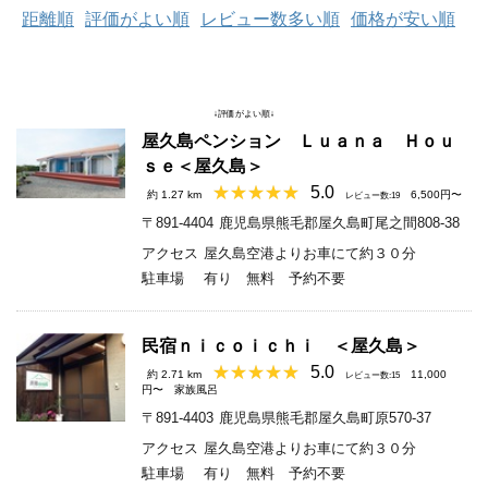
距離順
評価がよい順
レビュー数多い順
価格が安い順
↓評価がよい順↓
屋久島ペンション Ｌｕａｎａ Ｈｏｕ
ｓｅ＜屋久島＞
5.0
約 1.27 km
6,500円〜
レビュー数:19
〒891-4404
鹿児島県熊毛郡屋久島町尾之間808-38
アクセス
屋久島空港よりお車にて約３０分
駐車場
有り 無料 予約不要
民宿ｎｉｃｏｉｃｈｉ ＜屋久島＞
5.0
約 2.71 km
11,000
レビュー数:15
円〜
家族風呂
〒891-4403
鹿児島県熊毛郡屋久島町原570-37
アクセス
屋久島空港よりお車にて約３０分
駐車場
有り 無料 予約不要