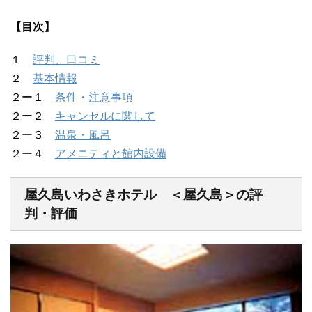
【目次】
１
評判、口コミ
２
基本情報
２ー１
条件・注意事項
２ー２
キャンセルに関して
２ー３
温泉・風呂
２ー４
アメニティと館内設備
屋久島いわさきホテル ＜屋久島＞の評
判・評価