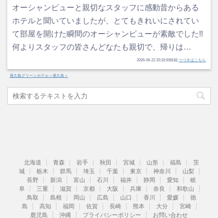
オーシャンビューと親切なスタッフに感動昔からある
ホテルと聞いていましたが、とてもきれいにされてい
て部屋を開けた瞬間のオーシャンビューが素敵でした!!
何よりスタッフの皆さんどなたも親切で、帰りは…
2026-06-22 20:32:00投稿
つづきはこちら
屋久島グリーンホテル＜屋久島＞
北海道
青森
岩手
秋田
宮城
山形
福島
茨
城
栃木
群馬
埼玉
千葉
東京
神奈川
山梨
長野
新潟
富山
石川
福井
静岡
愛知
岐
阜
三重
滋賀
京都
大阪
兵庫
奈良
和歌山
鳥取
島根
岡山
広島
山口
香川
愛媛
徳
島
高知
福岡
佐賀
長崎
熊本
大分
宮崎
鹿児島
沖縄
プライバシーポリシー
お問い合わせ