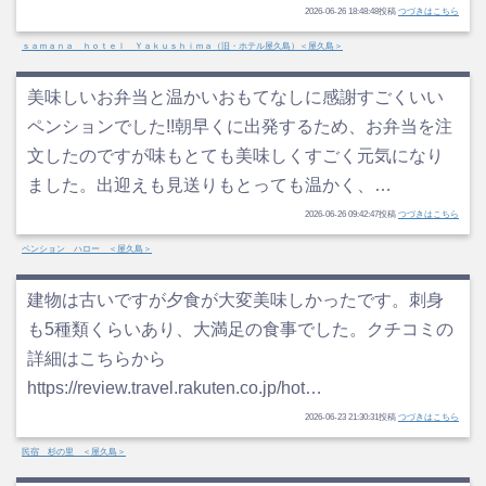
2026-06-26 18:48:48投稿
つづきはこちら
ｓａｍａｎａ ｈｏｔｅｌ Ｙａｋｕｓｈｉｍａ（旧・ホテル屋久島）＜屋久島＞
美味しいお弁当と温かいおもてなしに感謝すごくいい
ペンションでした!!朝早くに出発するため、お弁当を注
文したのですが味もとても美味しくすごく元気になり
ました。出迎えも見送りもとっても温かく、…
2026-06-26 09:42:47投稿
つづきはこちら
ペンション ハロー ＜屋久島＞
建物は古いですが夕食が大変美味しかったです。刺身
も5種類くらいあり、大満足の食事でした。クチコミの
詳細はこちらから
https://review.travel.rakuten.co.jp/hot…
2026-06-23 21:30:31投稿
つづきはこちら
民宿 杉の里 ＜屋久島＞