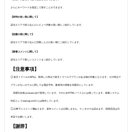
さらにキーワードを指定して探すことができます。
【評判の良い宿に関して】
該当エリアで絞り込んだレビュー評価の高い順にご紹介しています。
【話題の宿に関して】
該当エリアで絞り込んだ評価した人の多い順にご紹介しています。
【新着コメントに関して】
該当エリアで新しいコメントをご紹介しています。
【注意事項】
◯ 楽天トラベルのAPIは、取得した時点で楽天トラベルでプランがある物が対象となります。その時点で
プランがないホテルに関しては電話予約、価格等の情報を非開示にしています。
非開示自体はJavascriptで実現しています。そのためHTMLソース上には残っています。検索システム
対応としてsitemap.xmlからは除外しています。
◯ 記事下にコメント欄あります。基本コメントは公開しません。ケンタロウは読みます。投稿言語は日
本語でお願いします。
【謝辞】