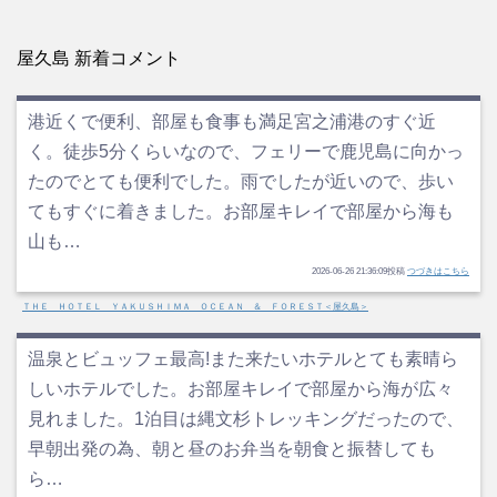
屋久島 新着コメント
港近くで便利、部屋も食事も満足宮之浦港のすぐ近
く。徒歩5分くらいなので、フェリーで鹿児島に向かっ
たのでとても便利でした。雨でしたが近いので、歩い
てもすぐに着きました。お部屋キレイで部屋から海も
山も…
2026-06-26 21:36:09投稿
つづきはこちら
ＴＨＥ ＨＯＴＥＬ ＹＡＫＵＳＨＩＭＡ ＯＣＥＡＮ ＆ ＦＯＲＥＳＴ＜屋久島＞
温泉とビュッフェ最高!また来たいホテルとても素晴ら
しいホテルでした。お部屋キレイで部屋から海が広々
見れました。1泊目は縄文杉トレッキングだったので、
早朝出発の為、朝と昼のお弁当を朝食と振替しても
ら…