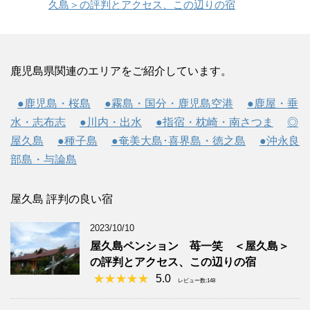
久島＞の評判とアクセス、この辺りの宿
鹿児島県関連のエリアをご紹介しています。
●鹿児島・桜島
●霧島・国分・鹿児島空港
●鹿屋・垂
水・志布志
●川内・出水
●指宿・枕崎・南さつま
◎
屋久島
●種子島
●奄美大島･喜界島・徳之島
●沖永良
部島・与論島
屋久島 評判の良い宿
2023/10/10
屋久島ペンション 苺一笑 ＜屋久島＞
の評判とアクセス、この辺りの宿
5.0
レビュー数:148