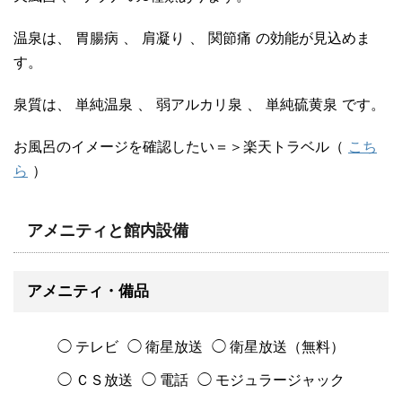
温泉は、
胃腸病
、
肩凝り
、
関節痛
の効能が見込めま
す。
泉質は、
単純温泉
、
弱アルカリ泉
、
単純硫黄泉
です。
お風呂のイメージを確認したい＝＞楽天トラベル（
こち
ら
）
アメニティと館内設備
アメニティ・備品
◯ テレビ
◯ 衛星放送
◯ 衛星放送（無料）
◯ ＣＳ放送
◯ 電話
◯ モジュラージャック