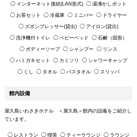
◯ インターネット接続(LAN形式)
◯ 湯沸かしポット
◯ お茶セット
◯ 冷蔵庫
◯ ミニバー
◯ ドライヤー
◯ ズボンプレッサー(貸出)
◯ アイロン(貸出)
◯ 洗浄機付トイレ
◯ ベビーベッド
◯ 石鹸（固形）
◯ ボディーソープ
◯ シャンプー
◯ リンス
◯ ハミガキセット
◯ カミソリ
◯ シャワーキャップ
◯ くし
◯ タオル
◯ バスタオル
◯ スリッパ
館内設備
屋久島いわさきホテル ＜屋久島＞館内の設備をご紹介し
ています。
◯ レストラン
◯ 喫茶
◯ ティーラウンジ
◯ ラウンジ