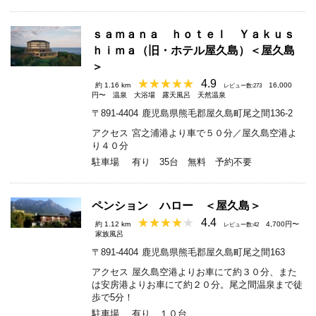
ｓａｍａｎａ ｈｏｔｅｌ Ｙａｋｕｓ
ｈｉｍａ（旧・ホテル屋久島）＜屋久島
＞
4.9
約 1.16 km
16,000
レビュー数:273
円〜
温泉
大浴場
露天風呂
天然温泉
〒891-4404
鹿児島県熊毛郡屋久島町尾之間136-2
アクセス
宮之浦港より車で５０分／屋久島空港よ
り４０分
駐車場
有り 35台 無料 予約不要
ペンション ハロー ＜屋久島＞
4.4
約 1.12 km
4,700円〜
レビュー数:42
家族風呂
〒891-4404
鹿児島県熊毛郡屋久島町尾之間163
アクセス
屋久島空港よりお車にて約３０分、また
は安房港よりお車にて約２０分。尾之間温泉まで徒
歩で5分！
駐車場
有り １０台