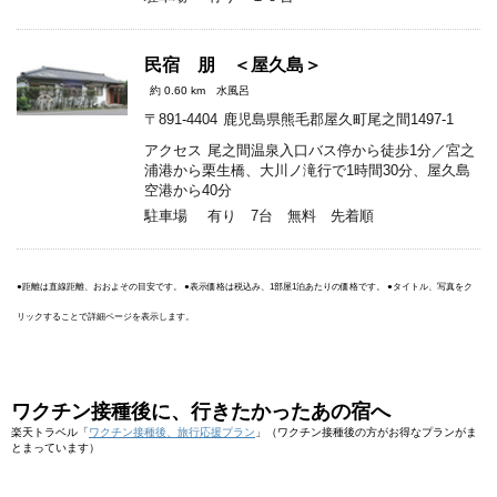
民宿 朋 ＜屋久島＞
約 0.60 km
水風呂
〒891-4404
鹿児島県熊毛郡屋久町尾之間1497-1
アクセス
尾之間温泉入口バス停から徒歩1分／宮之
浦港から栗生橋、大川ノ滝行で1時間30分、屋久島
空港から40分
駐車場
有り 7台 無料 先着順
●距離は直線距離、おおよその目安です。 ●表示価格は税込み、1部屋1泊あたりの価格です。 ●タイトル、写真をク
リックすることで詳細ページを表示します。
ワクチン接種後に、行きたかったあの宿へ
楽天トラベル「
ワクチン接種後、旅行応援プラン
」（ワクチン接種後の方がお得なプランがま
とまっています）