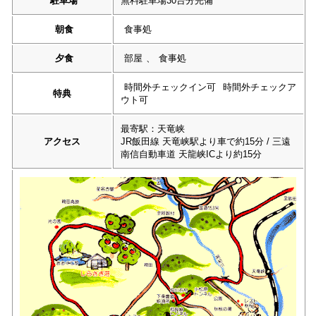
駐車場
無料駐車場30台分完備
朝食
食事処
夕食
部屋
、
食事処
時間外チェックイン可
時間外チェックア
特典
ウト可
最寄駅：天竜峡
アクセス
JR飯田線 天竜峡駅より車で約15分 / 三遠
南信自動車道 天龍峡ICより約15分