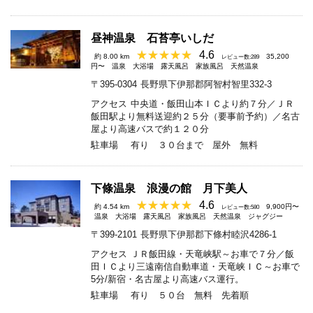
昼神温泉 石苔亭いしだ
4.6
約 8.00 km
35,200
レビュー数:289
円〜
温泉
大浴場
露天風呂
家族風呂
天然温泉
〒395-0304
長野県下伊那郡阿智村智里332-3
アクセス
中央道・飯田山本ＩＣより約７分／ＪＲ
飯田駅より無料送迎約２５分（要事前予約）／名古
屋より高速バスで約１２０分
駐車場
有り ３０台まで 屋外 無料
下條温泉 浪漫の館 月下美人
4.6
約 4.54 km
9,900円〜
レビュー数:580
温泉
大浴場
露天風呂
家族風呂
天然温泉
ジャグジー
〒399-2101
長野県下伊那郡下條村睦沢4286-1
アクセス
ＪＲ飯田線・天竜峡駅～お車で７分／飯
田ＩＣより三遠南信自動車道・天竜峡ＩＣ～お車で
5分/新宿・名古屋より高速バス運行。
駐車場
有り ５０台 無料 先着順