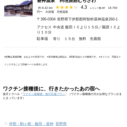
昼神温泉 料理旅館むらさわ
4.3
約 8.32 km
18,700
レビュー数:297
円〜
大浴場
天然温泉
〒395-0304
長野県下伊那郡阿智村昼神温泉260-1
アクセス
中央道 飯田ＩＣより１５分／園原ＩＣよ
り１０分
駐車場
有り １５台 無料 先着順
●距離は直線距離、おおよその目安です。 ●表示価格は税込み、1部屋1泊あたりの価格です。 ●タイトル、写真をク
リックすることで詳細ページを表示します。
ワクチン接種後に、行きたかったあの宿へ
楽天トラベル「
ワクチン接種後、旅行応援プラン
」（ワクチン接種後の方がお得なプランがま
とまっています）
📂-
伊那・駒ヶ根・飯田・昼神
,
長野県