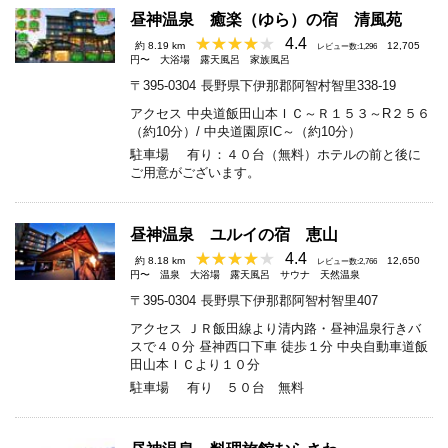
昼神温泉 癒楽（ゆら）の宿 清風苑
4.4
約 8.19 km
12,705
レビュー数:1,296
円〜
大浴場
露天風呂
家族風呂
〒395-0304
長野県下伊那郡阿智村智里338-19
アクセス
中央道飯田山本ＩＣ～Ｒ１５３～R２５６
（約10分）/ 中央道園原IC～（約10分）
駐車場
有り：４０台（無料）ホテルの前と後に
ご用意がございます。
昼神温泉 ユルイの宿 恵山
4.4
約 8.18 km
12,650
レビュー数:2,766
円〜
温泉
大浴場
露天風呂
サウナ
天然温泉
〒395-0304
長野県下伊那郡阿智村智里407
アクセス
ＪＲ飯田線より清内路・昼神温泉行きバ
スで４０分 昼神西口下車 徒歩１分 中央自動車道飯
田山本ＩＣより１０分
駐車場
有り ５０台 無料