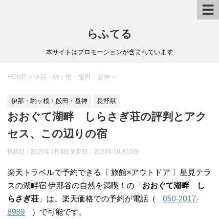
☰
らふてる
本サイトはプロモーションが含まれています
HOME
>
伊那・駒ヶ根・飯田・昼神
>
伊那・駒ヶ根・飯田・昼神
長野県
おおぐて湖畔 しらさぎ荘の評判とアク
セス、この辺りの宿
投稿日：2020年9月3日 更新日：
2023年10月10日
楽天トラベルで予約できる〔 旅館×アウトドア 〕星見テラ
スの湖畔宿 伊那谷の自然を満喫！の「
おおぐて湖畔 し
らさぎ荘
」は、楽天価格での予約が電話（
050-2017-
8989
）で可能です。