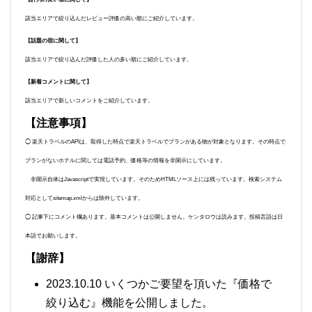
該当エリアで絞り込んだレビュー評価の高い順にご紹介しています。
【話題の宿に関して】
該当エリアで絞り込んだ評価した人の多い順にご紹介しています。
【新着コメントに関して】
該当エリアで新しいコメントをご紹介しています。
【注意事項】
◯ 楽天トラベルのAPIは、取得した時点で楽天トラベルでプランがある物が対象となります。その時点で
プランがないホテルに関しては電話予約、価格等の情報を非開示にしています。
非開示自体はJavascriptで実現しています。そのためHTMLソース上には残っています。検索システム
対応としてsitemap.xmlからは除外しています。
◯ 記事下にコメント欄あります。基本コメントは公開しません。ケンタロウは読みます。投稿言語は日
本語でお願いします。
【謝辞】
2023.10.10 いくつかご要望を頂いた『価格で
絞り込む』機能を公開しました。