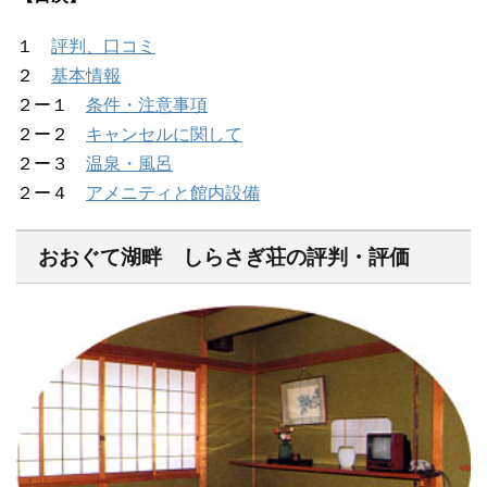
１
評判、口コミ
２
基本情報
２ー１
条件・注意事項
２ー２
キャンセルに関して
２ー３
温泉・風呂
２ー４
アメニティと館内設備
おおぐて湖畔 しらさぎ荘の評判・評価