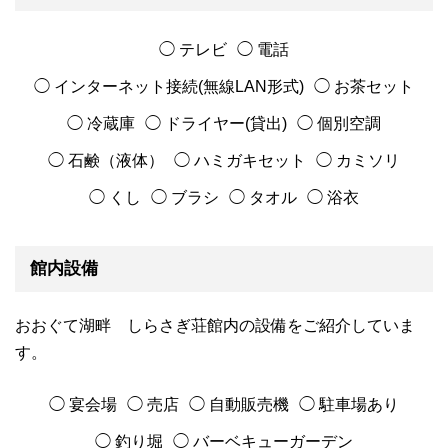
◯ テレビ
◯ 電話
◯ インターネット接続(無線LAN形式)
◯ お茶セット
◯ 冷蔵庫
◯ ドライヤー(貸出)
◯ 個別空調
◯ 石鹸（液体）
◯ ハミガキセット
◯ カミソリ
◯ くし
◯ ブラシ
◯ タオル
◯ 浴衣
館内設備
おおぐて湖畔 しらさぎ荘館内の設備をご紹介していま
す。
◯ 宴会場
◯ 売店
◯ 自動販売機
◯ 駐車場あり
◯ 釣り堀
◯ バーベキューガーデン