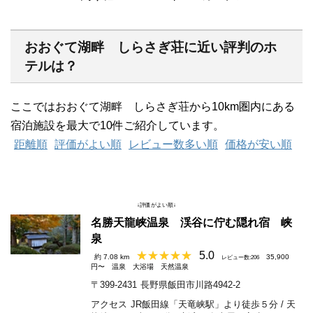
おおぐて湖畔 しらさぎ荘に近い評判のホ
テルは？
ここではおおぐて湖畔 しらさぎ荘から10km圏内にある
宿泊施設を最大で10件ご紹介しています。
距離順
評価がよい順
レビュー数多い順
価格が安い順
↓評価がよい順↓
名勝天龍峡温泉 渓谷に佇む隠れ宿 峡
泉
5.0
約 7.08 km
35,900
レビュー数:206
円〜
温泉
大浴場
天然温泉
〒399-2431
長野県飯田市川路4942-2
アクセス
JR飯田線「天竜峡駅」より徒歩５分 / 天