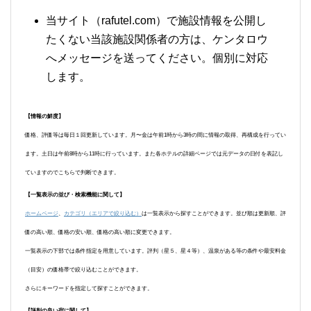
当サイト（rafutel.com）で施設情報を公開し
たくない当該施設関係者の方は、ケンタロウ
へメッセージを送ってください。個別に対応
します。
【情報の鮮度】
価格、評価等は毎日１回更新しています。月〜金は午前1時から3時の間に情報の取得、再構成を行ってい
ます。土日は午前8時から11時に行っています。また各ホテルの詳細ページでは元データの日付を表記し
ていますのでこちらで判断できます。
【一覧表示の並び・検索機能に関して】
ホームページ
、
カテゴリ（エリアで絞り込む）
は一覧表示から探すことができます。並び順は更新順、評
価の高い順、価格の安い順、価格の高い順に変更できます。
一覧表示の下部では条件指定を用意しています。評判（星５、星４等）、温泉がある等の条件や最安料金
（目安）の価格帯で絞り込むことができます。
さらにキーワードを指定して探すことができます。
【評判の良い宿に関して】