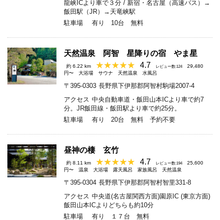
龍峡ICより車で３分 / 新宿・名古屋（高速バス）→
飯田駅（JR）→天竜峡駅
駐車場
有り 10台 無料
天然温泉 阿智 星降りの宿 やま星
4.7
約 6.22 km
29,480
レビュー数:124
円〜
大浴場
サウナ
天然温泉
水風呂
〒395-0303
長野県下伊那郡阿智村駒場2007-4
アクセス
中央自動車道・飯田山本ICより車で約7
分。JR飯田線・飯田駅より車で約25分。
駐車場
有り 20台 無料 予約不要
昼神の棲 玄竹
4.7
約 8.11 km
25,600
レビュー数:194
円〜
温泉
大浴場
露天風呂
家族風呂
天然温泉
〒395-0304
長野県下伊那郡阿智村智里331-8
アクセス
中央道(名古屋関西方面)園原IC (東京方面)
飯田山本ICよりどちらも約10分
駐車場
有り １７台 無料