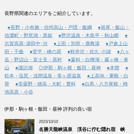
長野県関連のエリアをご紹介しています。
●長野・小布施・信州高山・戸隠・飯綱
●斑尾・飯山・
信濃町・野尻湖・黒姫
●野沢温泉・木島平・秋山郷
●
志賀高原･湯田中･渋
●上田・別所・鹿教湯
●戸倉上山
田・千曲
●菅平・峰の原
●軽井沢・佐久･小諸
●八ヶ
岳・野辺山・富士見・原村
●蓼科・白樺湖・霧ヶ峰・車
山
●諏訪湖
◎伊那・駒ヶ根・飯田・昼神
●木曽
●
松本・塩尻・浅間温泉・美ヶ原温泉
●上高地・乗鞍・白
骨
●安曇野・穂高・大町・豊科
●白馬・八方尾根・栂
池高原・小谷
伊那・駒ヶ根・飯田・昼神 評判の良い宿
2023/10/10
名勝天龍峡温泉 渓谷に佇む隠れ宿 峡