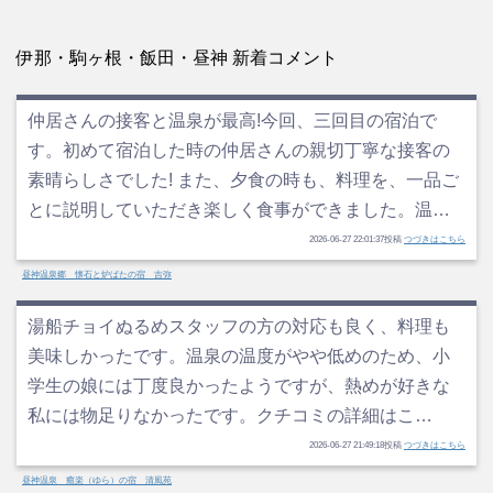
伊那・駒ヶ根・飯田・昼神 新着コメント
仲居さんの接客と温泉が最高!今回、三回目の宿泊で
す。初めて宿泊した時の仲居さんの親切丁寧な接客の
素晴らしさでした! また、夕食の時も、料理を、一品ご
とに説明していただき楽しく食事ができました。温…
2026-06-27 22:01:37投稿
つづきはこちら
昼神温泉郷 懐石と炉ばたの宿 吉弥
湯船チョイぬるめスタッフの方の対応も良く、料理も
美味しかったです。温泉の温度がやや低めのため、小
学生の娘には丁度良かったようですが、熱めが好きな
私には物足りなかったです。クチコミの詳細はこ…
2026-06-27 21:49:18投稿
つづきはこちら
昼神温泉 癒楽（ゆら）の宿 清風苑