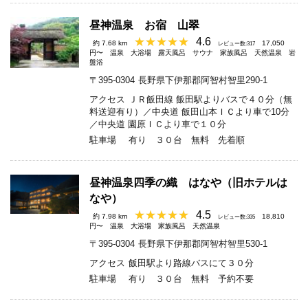
昼神温泉 お宿 山翠
4.6
約 7.68 km
17,050
レビュー数:317
円〜
温泉
大浴場
露天風呂
サウナ
家族風呂
天然温泉
岩
盤浴
〒395-0304
長野県下伊那郡阿智村智里290-1
アクセス
ＪＲ飯田線 飯田駅よりバスで４０分（無
料送迎有り）／中央道 飯田山本ＩＣより車で10分
／中央道 園原ＩＣより車で１０分
駐車場
有り ３０台 無料 先着順
昼神温泉四季の織 はなや（旧ホテルは
なや）
4.5
約 7.98 km
18,810
レビュー数:335
円〜
温泉
大浴場
家族風呂
天然温泉
〒395-0304
長野県下伊那郡阿智村智里530-1
アクセス
飯田駅より路線バスにて３０分
駐車場
有り ３０台 無料 予約不要