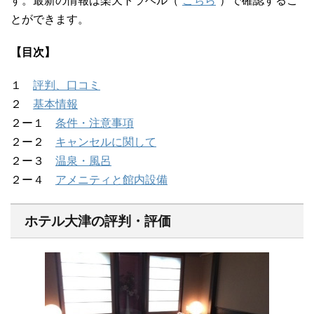
す。最新の情報は楽天トラベル（
こちら
）で確認するこ
とができます。
【目次】
１
評判、口コミ
２
基本情報
２ー１
条件・注意事項
２ー２
キャンセルに関して
２ー３
温泉・風呂
２ー４
アメニティと館内設備
ホテル大津の評判・評価