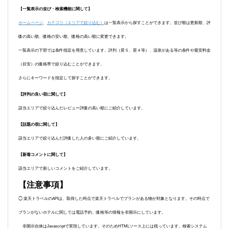
【一覧表示の並び・検索機能に関して】
ホームページ
、
カテゴリ（エリアで絞り込む）
は一覧表示から探すことができます。並び順は更新順、評
価の高い順、価格の安い順、価格の高い順に変更できます。
一覧表示の下部では条件指定を用意しています。評判（星５、星４等）、温泉がある等の条件や最安料金
（目安）の価格帯で絞り込むことができます。
さらにキーワードを指定して探すことができます。
【評判の良い宿に関して】
該当エリアで絞り込んだレビュー評価の高い順にご紹介しています。
【話題の宿に関して】
該当エリアで絞り込んだ評価した人の多い順にご紹介しています。
【新着コメントに関して】
該当エリアで新しいコメントをご紹介しています。
【注意事項】
◯ 楽天トラベルのAPIは、取得した時点で楽天トラベルでプランがある物が対象となります。その時点で
プランがないホテルに関しては電話予約、価格等の情報を非開示にしています。
非開示自体はJavascriptで実現しています。そのためHTMLソース上には残っています。検索システム