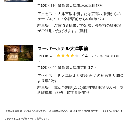
〒520-0116
滋賀県大津市坂本本町4220
アクセス
・大津市坂本側または京都八瀬側からの
ケーブル／ＪＲ京都駅前からの路線バス
駐車場
ご宿泊者様限定で延暦寺会館前の駐車場
がご利用いただけます。(無料)
スーパーホテル大津駅前
4.0
約 4.09 km
3,640
レビュー数:1,190
円〜
〒520-0044
滋賀県大津市京町3-2-7
アクセス
ＪＲ大津駅より徒歩5分 / 名神高速大津IC
より車10分
駐車場
電話予約制(27台)敷地内駐車場 800円 契
約駐車場 500円 時間制限有り
●距離は直線距離、おおよその目安です。 ●表示価格は税込み、1部屋1泊あたりの価格です。 ●タイトル、写真をク
リックすることで詳細ページを表示します。