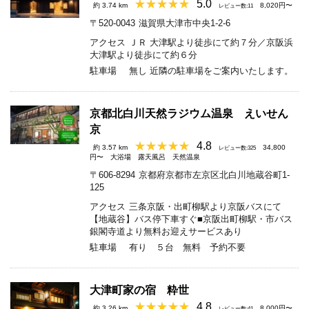
5.0
約 3.74 km
8,020円〜
レビュー数:11
〒520-0043
滋賀県大津市中央1-2-6
アクセス
ＪＲ 大津駅より徒歩にて約７分／京阪浜
大津駅より徒歩にて約６分
駐車場
無し 近隣の駐車場をご案内いたします。
京都北白川天然ラジウム温泉 えいせん
京
4.8
約 3.57 km
34,800
レビュー数:325
円〜
大浴場
露天風呂
天然温泉
〒606-8294
京都府京都市左京区北白川地蔵谷町1-
125
アクセス
三条京阪・出町柳駅より京阪バスにて
【地蔵谷】バス停下車すぐ■京阪出町柳駅・市バス
銀閣寺道より無料お迎えサービスあり
駐車場
有り ５台 無料 予約不要
大津町家の宿 粋世
4.8
約 3.26 km
8,000円〜
レビュー数:41