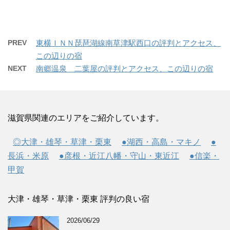
PREV
東横ＩＮＮ琵琶湖線南草津駅西口の評判とアクセス、
この辺りの宿
NEXT
南郷温泉 二葉屋の評判とアクセス、この辺りの宿
滋賀県関連のエリアをご紹介しています。
◎大津・雄琴・草津・栗東
●湖西・高島・マキノ
●
長浜・米原
●彦根・近江八幡・守山・東近江
●信楽・
甲賀
大津・雄琴・草津・栗東 評判の良い宿
2026/06/29