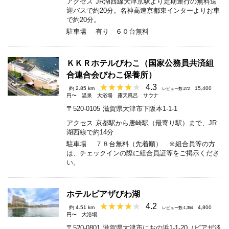
アクセス
JR湖西線大津京駅より定期運行の無料送
迎バスで約20分。名神高速京都東インターよりお車
で約20分。
駐車場
有り ６０台無料
ＫＫＲホテルびわこ（国家公務員共済組
合連合会びわこ保養所）
4.3
約 2.85 km
15,400
レビュー数:272
円〜
温泉
大浴場
露天風呂
サウナ
〒520-0105
滋賀県大津市下阪本1-1-1
アクセス
京都駅から唐崎駅（最寄り駅）まで、JR
湖西線で約14分
駐車場
７８台無料（先着順） ※組合員等の方
は、チェックインの際に組合員証等をご掲示くださ
い。
ホテルピアザびわ湖
4.2
約 4.51 km
4,800
レビュー数:1,354
円〜
大浴場
〒520-0801
滋賀県大津市におの浜1-1-20（ピアザ淡