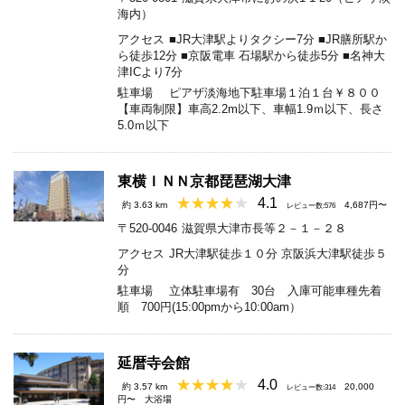
海内）
アクセス
■JR大津駅よりタクシー7分 ■JR膳所駅か
ら徒歩12分 ■京阪電車 石場駅から徒歩5分 ■名神大
津ICより7分
駐車場
ピアザ淡海地下駐車場１泊１台￥８００
【車両制限】車高2.2m以下、車幅1.9ｍ以下、長さ
5.0ｍ以下
東横ＩＮＮ京都琵琶湖大津
4.1
約 3.63 km
4,687円〜
レビュー数:576
〒520-0046
滋賀県大津市長等２－１－２８
アクセス
JR大津駅徒歩１０分 京阪浜大津駅徒歩５
分
駐車場
立体駐車場有 30台 入庫可能車種先着
順 700円(15:00pmから10:00am）
延暦寺会館
4.0
約 3.57 km
20,000
レビュー数:314
円〜
大浴場