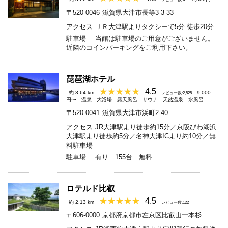
〒520-0046
滋賀県大津市長等3-3-33
アクセス
ＪＲ大津駅よりタクシーで5分 徒歩20分
駐車場
当館は駐車場のご用意がございません。
近隣のコインパーキングをご利用下さい。
琵琶湖ホテル
4.5
約 3.64 km
9,000
レビュー数:2,525
円〜
温泉
大浴場
露天風呂
サウナ
天然温泉
水風呂
〒520-0041
滋賀県大津市浜町2-40
アクセス
JR大津駅より徒歩約15分／京阪びわ湖浜
大津駅より徒歩約5分／名神大津ICより約10分／無
料駐車場
駐車場
有り 155台 無料
ロテルド比叡
4.5
約 2.13 km
レビュー数:122
〒606-0000
京都府京都市左京区比叡山一本杉