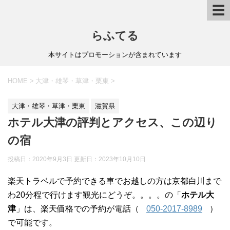
☰
らふてる
本サイトはプロモーションが含まれています
HOME
>
大津・雄琴・草津・栗東
>
大津・雄琴・草津・栗東
滋賀県
ホテル大津の評判とアクセス、この辺り
の宿
投稿日：2020年9月3日 更新日：
2023年10月10日
楽天トラベルで予約できる車でお越しの方は京都白川まで
わ20分程で行けます観光にどうぞ。。。。の「
ホテル大
津
」は、楽天価格での予約が電話（
050-2017-8989
）
で可能です。