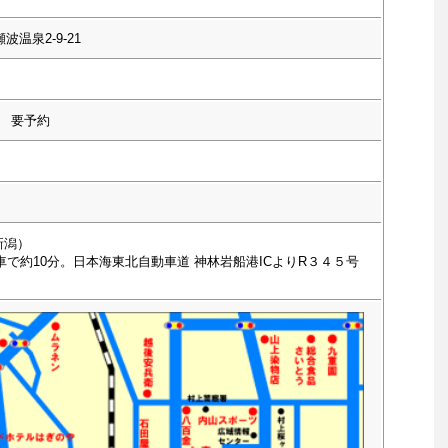
波温泉2-9-21
 要予約
新潟）
車で約10分。日本海東北自動車道 神林岩船港ICよりR３４５号