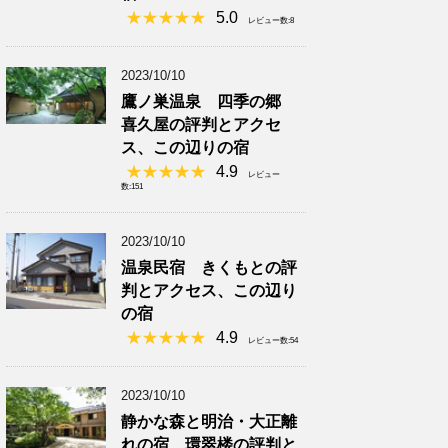
5.0
レビュー数:8
2023/10/10
鷹ノ巣温泉 四季の郷
喜久屋の評判とアクセ
ス、この辺りの宿
4.9
レビュー
数:151
2023/10/10
温泉民宿 きくもとの評
判とアクセス、この辺り
の宿
4.9
レビュー数:54
2023/10/10
静かな森と明治・大正離
れの宿 環翠楼の評判と