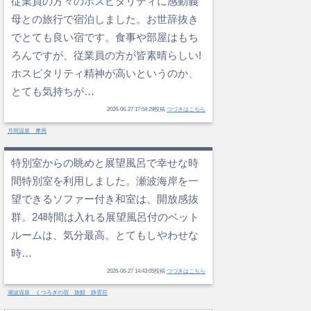
従業員の方々のホスピタリティに感動義
母との旅行で宿泊しました。お世辞抜き
でとても良い宿です。食事や部屋はもち
ろんですが、従業員の方が皆素晴らしい!
ホスピタリティ精神が高いというのか、
とても気持ちが…
2026-06-27 17:54:29投稿
つづきはこちら
月岡温泉 摩周
特別室からの眺めと展望風呂で幸せな時
間特別室を利用しました。瀬波海岸を一
望できるソファー付き和室は、開放感抜
群。24時間は入れる展望風呂付のベット
ルームは、気分最高。とてもしやわせな
時…
2026-06-27 14:43:05投稿
つづきはこちら
瀬波温泉 くつろぎの宿 旅館 静雲荘