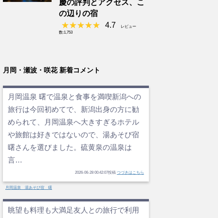
慶の評判とアクセス、こ
の辺りの宿
4.7
レビュー
数:1,753
月岡・瀬波・咲花 新着コメント
月岡温泉 曙で温泉と食事を満喫新潟への
旅行は今回初めてで、新潟出身の方に勧
められて、月岡温泉へ大きすぎるホテル
や旅館は好きではないので、湯あそび宿
曙さんを選びました。硫黄泉の温泉は
言…
2026-06-28 00:42:07投稿
つづきはこちら
月岡温泉 湯あそび宿 曙
眺望も料理も大満足友人との旅行で利用