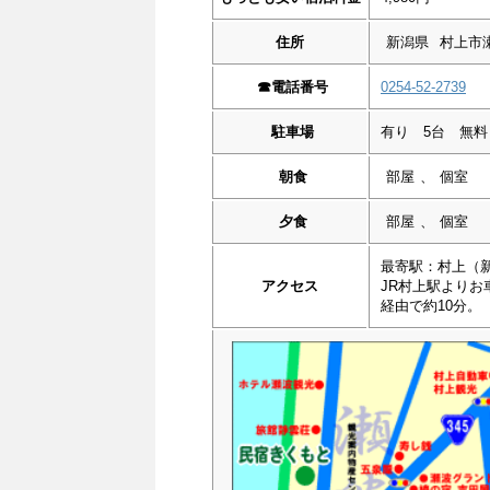
住所
新潟県
村上市瀬
☎︎
電話番号
0254-52-2739
駐車場
有り 5台 無料
朝食
部屋
、
個室
夕食
部屋
、
個室
最寄駅：村上（
アクセス
JR村上駅よりお
経由で約10分。