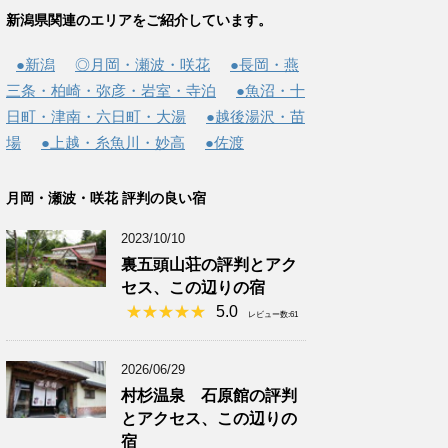
新潟県関連のエリアをご紹介しています。
●新潟
◎月岡・瀬波・咲花
●長岡・燕
三条・柏崎・弥彦・岩室・寺泊
●魚沼・十
日町・津南・六日町・大湯
●越後湯沢・苗
場
●上越・糸魚川・妙高
●佐渡
月岡・瀬波・咲花 評判の良い宿
2023/10/10
裏五頭山荘の評判とアク
セス、この辺りの宿
5.0
レビュー数:61
2026/06/29
村杉温泉 石原館の評判
とアクセス、この辺りの
宿