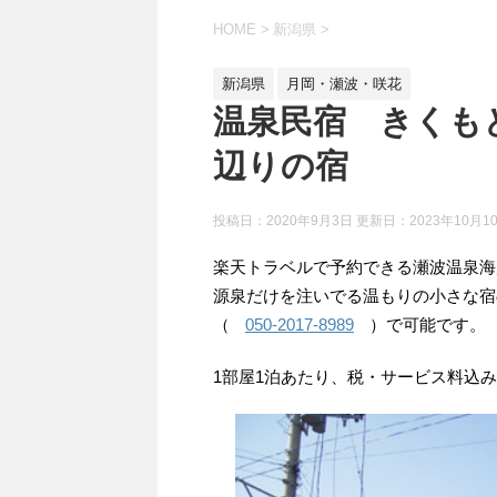
HOME
>
新潟県
>
新潟県
月岡・瀬波・咲花
温泉民宿 きくも
辺りの宿
投稿日：2020年9月3日 更新日：
2023年10月1
楽天トラベルで予約できる瀬波温泉海
源泉だけを注いでる温もりの小さな宿
（
050-2017-8989
）で可能です。
1部屋1泊あたり、税・サービス料込