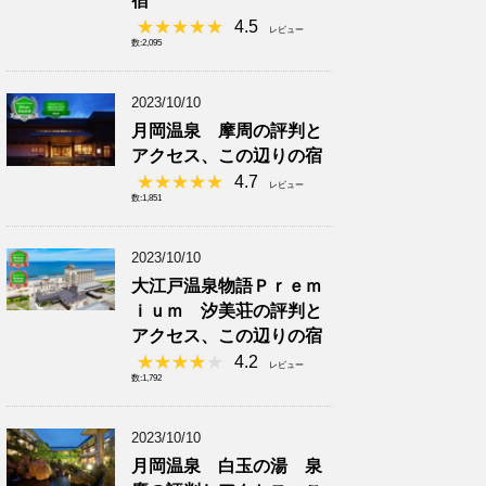
宿
4.5
レビュー
数:2,095
2023/10/10
月岡温泉 摩周の評判と
アクセス、この辺りの宿
4.7
レビュー
数:1,851
2023/10/10
大江戸温泉物語Ｐｒｅｍ
ｉｕｍ 汐美荘の評判と
アクセス、この辺りの宿
4.2
レビュー
数:1,792
2023/10/10
月岡温泉 白玉の湯 泉