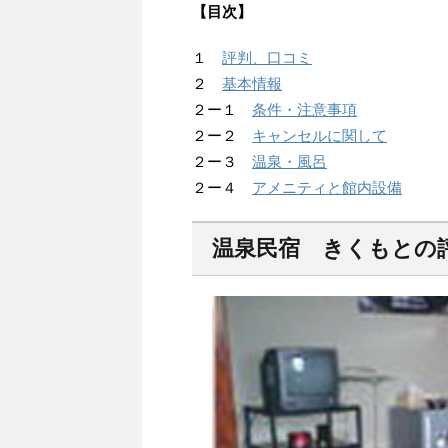
【目次】
１
評判、口コミ
２
基本情報
２ー１
条件・注意事項
２ー２
キャンセルに関して
２ー３
温泉・風呂
２ー４
アメニティと館内設備
温泉民宿 きくもとの