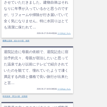
させていただきました。建物自体はそれ
なりに年季が入っているかと思うのです
が、リフォームや掃除が行き届いていて
全く気になりません。特に水回りはとて
も清潔に保たれて…
2026-06-27 20:49:40投稿
つづきはこちら
麒麟山温泉 絵かきの宿 福泉
退院記念に母親の依頼で、退院記念に宿
泊予約元々、母親が宿泊したいと思って
た温泉であり以前にテレビで紹介されて
いたのを観てて、憧れていたようで凄く
満足する内容と価格で良い旅行が出来た
と言…
2026-06-27 18:03:38投稿
つづきはこちら
咲花温泉 翠玉の湯 佐取館