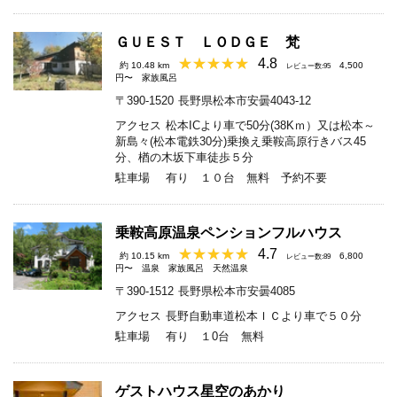
ＧＵＥＳＴ ＬＯＤＧＥ 梵
4.8
約 10.48 km
4,500
レビュー数:95
円〜
家族風呂
〒390-1520
長野県松本市安曇4043-12
アクセス
松本ICより車で50分(38Kｍ）又は松本～
新島々(松本電鉄30分)乗換え乗鞍高原行きバス45
分、楢の木坂下車徒歩５分
駐車場
有り １０台 無料 予約不要
乗鞍高原温泉ペンションフルハウス
4.7
約 10.15 km
6,800
レビュー数:89
円〜
温泉
家族風呂
天然温泉
〒390-1512
長野県松本市安曇4085
アクセス
長野自動車道松本ＩＣより車で５０分
駐車場
有り １0台 無料
ゲストハウス星空のあかり