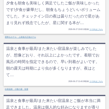
夕食も朝食も美味しく満足でしたご飯が美味しかった
です!夕食が豪華だし、朝食もちょうどいいボリューム
でした。チェックイン日の夜は曇りだったので星があ
まり見れず残念でしたが、星に関する本が…
2026-06-27 23:02:13投稿
つづきはこちら
星降るホテル 上高地大正池ホテル
温泉と食事が最高!また来たい宿温泉が楽しみでした
が、想像どおり、それ以上によかったです。着順でお
風呂の時間を指定できるので、早い到着がよいです。
朝の露天は時期により虫が多くなりますが、夜はと
て…
2026-06-27 21:42:29投稿
つづきはこちら
白骨温泉 小梨の湯 笹屋
温泉と食事が最高!また来たい宿温泉とご飯が本当に満
足できました。温泉は個人的な好みになりますが香り