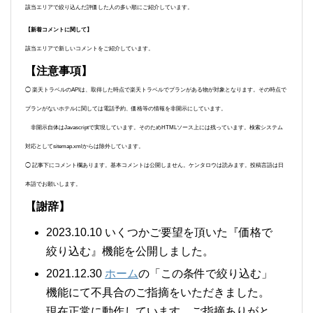
該当エリアで絞り込んだ評価した人の多い順にご紹介しています。
【新着コメントに関して】
該当エリアで新しいコメントをご紹介しています。
【注意事項】
◯ 楽天トラベルのAPIは、取得した時点で楽天トラベルでプランがある物が対象となります。その時点で
プランがないホテルに関しては電話予約、価格等の情報を非開示にしています。
非開示自体はJavascriptで実現しています。そのためHTMLソース上には残っています。検索システム
対応としてsitemap.xmlからは除外しています。
◯ 記事下にコメント欄あります。基本コメントは公開しません。ケンタロウは読みます。投稿言語は日
本語でお願いします。
【謝辞】
2023.10.10 いくつかご要望を頂いた『価格で
絞り込む』機能を公開しました。
2021.12.30
ホーム
の「この条件で絞り込む」
機能にて不具合のご指摘をいただきました。
現在正常に動作しています。ご指摘ありがと