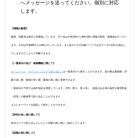
へメッセージを送ってください。個別に対応
します。
【情報の鮮度】
価格、評価等は毎日１回更新しています。月〜金は午前1時から3時の間に情報の取得、再構成を行ってい
ます。土日は午前8時から11時に行っています。また各ホテルの詳細ページでは元データの日付を表記し
ていますのでこちらで判断できます。
【一覧表示の並び・検索機能に関して】
ホームページ
、
カテゴリ（エリアで絞り込む）
は一覧表示から探すことができます。並び順は更新順、評
価の高い順、価格の安い順、価格の高い順に変更できます。
一覧表示の下部では条件指定を用意しています。評判（星５、星４等）、温泉がある等の条件や最安料金
（目安）の価格帯で絞り込むことができます。
さらにキーワードを指定して探すことができます。
【評判の良い宿に関して】
該当エリアで絞り込んだレビュー評価の高い順にご紹介しています。
【話題の宿に関して】