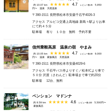
4.7
約 10.07 km
5,950
レビュー数:45
円〜
温泉
天然温泉
〒390-1511
長野県松本市安曇千石平4026-3
アクセス
アルピコ交通上高地線 新島々駅よりお車
にて約４５分
駐車場
有り １０台 無料 予約不要
信州乗鞍高原 温泉の宿 やまみ
4.7
約 10.05 km
9,000
レビュー数:89
円〜
温泉
家族風呂
天然温泉
〒390-1511
長野県松本市安曇4029-6
アクセス
千石平バス停よりすぐ／松本ICより車で
５０分 沢渡（さわんど）駐車場まで車で約20分
駐車場
12台、無料
ペンション マドンナ
4.6
約 9.59 km
5,500円〜
レビュー数:100
家族風呂