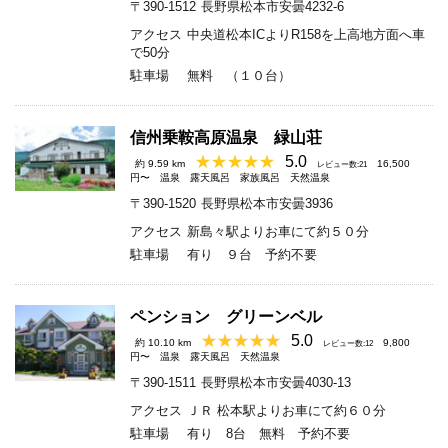
〒390-1512
長野県松本市安曇4232-6
アクセス
中央道松本ICよりR158を上高地方面へ車
で50分
駐車場
無料 （１０台）
信州乗鞍高原温泉 緑山荘
5.0
約 9.59 km
16,500
レビュー数:21
円〜
温泉
露天風呂
家族風呂
天然温泉
〒390-1520
長野県松本市安曇3936
アクセス
新島々駅よりお車にて約５０分
駐車場
有り ９台 予約不要
ペンション グリーンベル
5.0
約 10.10 km
9,800
レビュー数:12
円〜
温泉
露天風呂
天然温泉
〒390-1511
長野県松本市安曇4030-13
アクセス
ＪＲ 松本駅よりお車にて約６０分
駐車場
有り 8台 無料 予約不要