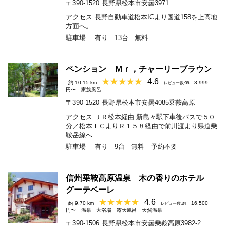
〒390-1520
長野県松本市安曇3971
アクセス
長野自動車道松本ICより国道158を上高地
方面へ。
駐車場
有り 13台 無料
ペンション Ｍｒ，チャーリーブラウン
4.6
約 10.15 km
3,999
レビュー数:38
円〜
家族風呂
〒390-1520
長野県松本市安曇4085乗鞍高原
アクセス
ＪＲ松本経由 新島々駅下車後バスで５０
分／松本ＩＣよりＲ１５８経由で前川渡より県道乗
鞍岳線へ
駐車場
有り 9台 無料 予約不要
信州乗鞍高原温泉 木の香りのホテル
グーテベーレ
4.6
約 9.70 km
16,500
レビュー数:34
円〜
温泉
大浴場
露天風呂
天然温泉
〒390-1506
長野県松本市安曇乗鞍高原3982-2