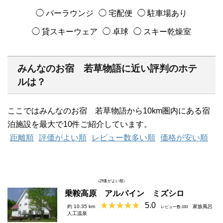
◯ バーラウンジ
◯ 宅配便
◯ 駐車場あり
◯ 貸スキーウェア
◯ 卓球
◯ スキー乾燥室
みんなのお宿 若草物語に近い評判のホテ
ルは？
ここではみんなのお宿 若草物語から10km圏内にある宿
泊施設を最大で10件ご紹介しています。
距離順
評価がよい順
レビュー数多い順
価格が安い順
↓評価がよい順↓
乗鞍高原 アルパイン ミズシロ
5.0
約 10.35 km
家族風呂
レビュー数:193
人工温泉