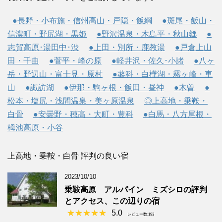
●長野・小布施・信州高山・戸隠・飯綱
●斑尾・飯山・
信濃町・野尻湖・黒姫
●野沢温泉・木島平・秋山郷
●
志賀高原･湯田中･渋
●上田・別所・鹿教湯
●戸倉上山
田・千曲
●菅平・峰の原
●軽井沢・佐久･小諸
●八ヶ
岳・野辺山・富士見・原村
●蓼科・白樺湖・霧ヶ峰・車
山
●諏訪湖
●伊那・駒ヶ根・飯田・昼神
●木曽
●
松本・塩尻・浅間温泉・美ヶ原温泉
◎上高地・乗鞍・
白骨
●安曇野・穂高・大町・豊科
●白馬・八方尾根・
栂池高原・小谷
上高地・乗鞍・白骨 評判の良い宿
2023/10/10
乗鞍高原 アルパイン ミズシロの評判
とアクセス、この辺りの宿
5.0
レビュー数:193