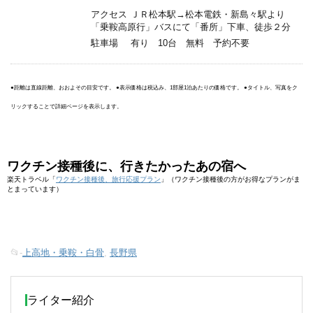
アクセス
ＪＲ松本駅→松本電鉄・新島々駅より
「乗鞍高原行」バスにて「番所」下車、徒歩２分
駐車場
有り 10台 無料 予約不要
●距離は直線距離、おおよその目安です。 ●表示価格は税込み、1部屋1泊あたりの価格です。 ●タイトル、写真をク
リックすることで詳細ページを表示します。
ワクチン接種後に、行きたかったあの宿へ
楽天トラベル「
ワクチン接種後、旅行応援プラン
」（ワクチン接種後の方がお得なプランがま
とまっています）
📂-
上高地・乗鞍・白骨
,
長野県
ライター紹介