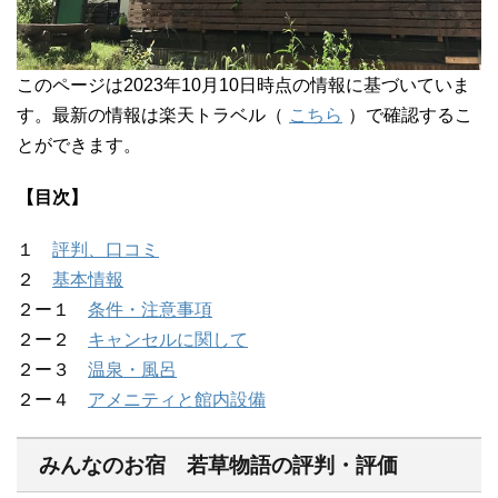
このページは2023年10月10日時点の情報に基づいていま
す。最新の情報は楽天トラベル（
こちら
）で確認するこ
とができます。
【目次】
１
評判、口コミ
２
基本情報
２ー１
条件・注意事項
２ー２
キャンセルに関して
２ー３
温泉・風呂
２ー４
アメニティと館内設備
みんなのお宿 若草物語の評判・評価