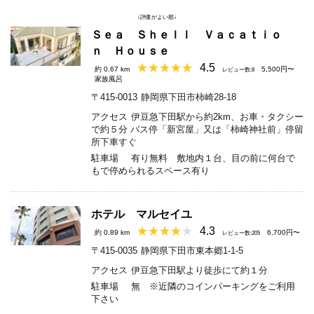
↓評価がよい順↓
Ｓｅａ Ｓｈｅｌｌ Ｖａｃａｔｉｏ
ｎ Ｈｏｕｓｅ
4.5
約 0.67 km
5,500円〜
レビュー数:8
家族風呂
〒415-0013
静岡県下田市柿崎28-18
アクセス
伊豆急下田駅から約2km、お車・タクシー
で約５分 バス停「新宮屋」又は「柿崎神社前」停留
所下車すぐ
駐車場
有り無料 敷地内１台、目の前に何台で
もで停められるスペース有り
ホテル マルセイユ
4.3
約 0.89 km
6,700円〜
レビュー数:205
〒415-0035
静岡県下田市東本郷1-1-5
アクセス
伊豆急下田駅より徒歩にて約１分
駐車場
無 ※近隣のコインパーキングをご利用
下さい