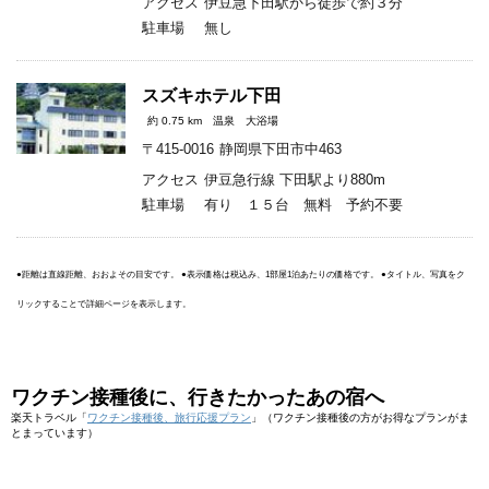
アクセス
伊豆急下田駅から徒歩で約３分
駐車場
無し
スズキホテル下田
約 0.75 km
温泉
大浴場
〒415-0016
静岡県下田市中463
アクセス
伊豆急行線 下田駅より880m
駐車場
有り １５台 無料 予約不要
●距離は直線距離、おおよその目安です。 ●表示価格は税込み、1部屋1泊あたりの価格です。 ●タイトル、写真をク
リックすることで詳細ページを表示します。
ワクチン接種後に、行きたかったあの宿へ
楽天トラベル「
ワクチン接種後、旅行応援プラン
」（ワクチン接種後の方がお得なプランがま
とまっています）