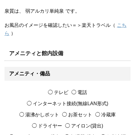
泉質は、
弱アルカリ単純泉
です。
お風呂のイメージを確認したい＝＞楽天トラベル（
こち
ら
）
アメニティと館内設備
アメニティ・備品
◯ テレビ
◯ 電話
◯ インターネット接続(無線LAN形式)
◯ 湯沸かしポット
◯ お茶セット
◯ 冷蔵庫
◯ ドライヤー
◯ アイロン(貸出)