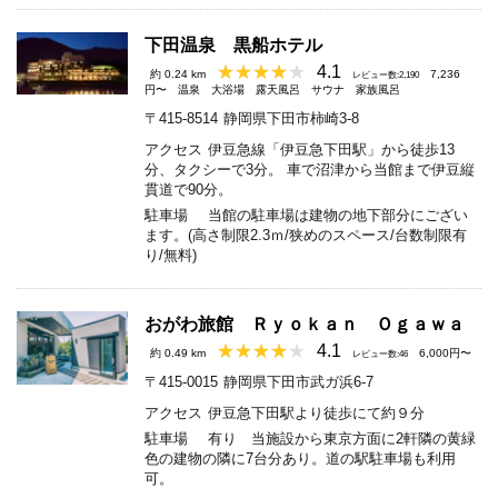
下田温泉 黒船ホテル
4.1
約 0.24 km
7,236
レビュー数:2,190
円〜
温泉
大浴場
露天風呂
サウナ
家族風呂
〒415-8514
静岡県下田市柿崎3-8
アクセス
伊豆急線「伊豆急下田駅」から徒歩13
分、タクシーで3分。 車で沼津から当館まで伊豆縦
貫道で90分。
駐車場
当館の駐車場は建物の地下部分にござい
ます。(高さ制限2.3ｍ/狭めのスペース/台数制限有
り/無料)
おがわ旅館 Ｒｙｏｋａｎ Ｏｇａｗａ
4.1
約 0.49 km
6,000円〜
レビュー数:46
〒415-0015
静岡県下田市武ガ浜6-7
アクセス
伊豆急下田駅より徒歩にて約９分
駐車場
有り 当施設から東京方面に2軒隣の黄緑
色の建物の隣に7台分あり。道の駅駐車場も利用
可。