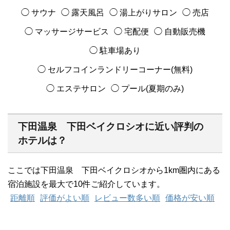
◯ サウナ
◯ 露天風呂
◯ 湯上がりサロン
◯ 売店
◯ マッサージサービス
◯ 宅配便
◯ 自動販売機
◯ 駐車場あり
◯ セルフコインランドリーコーナー(無料)
◯ エステサロン
◯ プール(夏期のみ)
下田温泉 下田ベイクロシオに近い評判の
ホテルは？
ここでは下田温泉 下田ベイクロシオから1km圏内にある
宿泊施設を最大で10件ご紹介しています。
距離順
評価がよい順
レビュー数多い順
価格が安い順