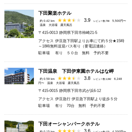
下田聚楽ホテル
3.9
約 0.42 km
5,500円〜
レビュー数:798
温泉
大浴場
露天風呂
〒415-0013
静岡県下田市柿崎21-5
アクセス
伊豆急下田駅よりお車にて約５分★15時
～18時無料送迎バス有り（要電話連絡）
駐車場
有り ５０台 無料 予約不要
下田温泉 下田伊東園ホテルはな岬
3.8
約 0.59 km
6,248
レビュー数:1,082
円〜
温泉
大浴場
露天風呂
〒415-0015
静岡県下田市武が浜6-12
アクセス
伊豆急行 伊豆急下田駅より徒歩５分
駐車場
有り 70台 無料 予約不要
下田オーシャンパークホテル
3.6
約 0.15 km
4,200円〜
レビュー数:170