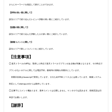
さらにキーワードを指定して探すことができます。
【評判の良い宿に関して】
該当エリアで絞り込んだレビュー評価の高い順にご紹介しています。
【話題の宿に関して】
該当エリアで絞り込んだ評価した人の多い順にご紹介しています。
【新着コメントに関して】
該当エリアで新しいコメントをご紹介しています。
【注意事項】
◯ 楽天トラベルのAPIは、取得した時点で楽天トラベルでプランがある物が対象となります。その時点で
プランがないホテルに関しては電話予約、価格等の情報を非開示にしています。
非開示自体はJavascriptで実現しています。そのためHTMLソース上には残っています。検索システム
対応としてsitemap.xmlからは除外しています。
◯ 記事下にコメント欄あります。基本コメントは公開しません。ケンタロウは読みます。投稿言語は日
本語でお願いします。
【謝辞】