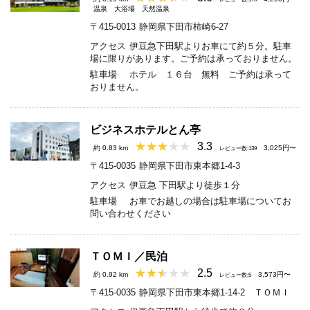
温泉
大浴場
天然温泉
〒415-0013
静岡県下田市柿崎6-27
アクセス
伊豆急下田駅よりお車にて約５分。駐車
場に限りがあります。ご予約は承っておりません。
駐車場
ホテル １６台 無料 ご予約は承って
おりません。
ビジネスホテルとん亭
3.3
約 0.83 km
3,025円〜
レビュー数:139
〒415-0035
静岡県下田市東本郷1-4-3
アクセス
伊豆急 下田駅より徒歩１分
駐車場
お車でお越しの場合は駐車場についてお
問い合わせください
ＴＯＭＩ／民泊
2.5
約 0.92 km
3,573円〜
レビュー数:5
〒415-0035
静岡県下田市東本郷1-14-2 ＴＯＭＩ