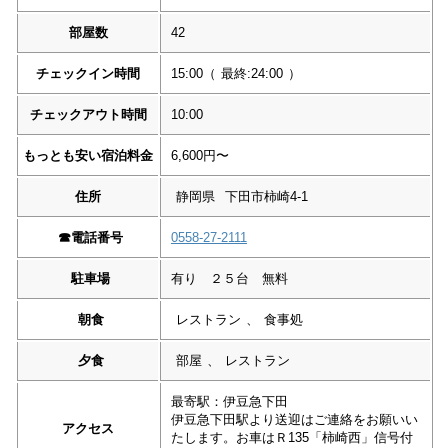
部屋数
42
チェックイン時間
15:00
（
最終:24:00
）
チェックアウト時間
10:00
もっとも安い宿泊料金
6,600円〜
住所
静岡県
下田市柿崎4-1
☎︎
電話番号
0558-27-2111
駐車場
有り ２５台 無料
朝食
レストラン
、
食事処
夕食
部屋
、
レストラン
最寄駅：伊豆急下田
伊豆急下田駅より送迎はご連絡をお願いい
アクセス
たします。お車はＲ135「柿崎西」信号付