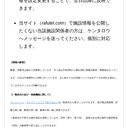
報を設定変更することで、翌日以降に反映で
きます。
当サイト（rafutel.com）で施設情報を公開し
たくない当該施設関係者の方は、ケンタロウ
へメッセージを送ってください。個別に対応
します。
【情報の鮮度】
価格、評価等は毎日１回更新しています。月〜金は午前1時から3時の間に情報の取得、再構成を行ってい
ます。土日は午前8時から11時に行っています。また各ホテルの詳細ページでは元データの日付を表記し
ていますのでこちらで判断できます。
【一覧表示の並び・検索機能に関して】
ホームページ
、
カテゴリ（エリアで絞り込む）
は一覧表示から探すことができます。並び順は更新順、評
価の高い順、価格の安い順、価格の高い順に変更できます。
一覧表示の下部では条件指定を用意しています。評判（星５、星４等）、温泉がある等の条件や最安料金
（目安）の価格帯で絞り込むことができます。