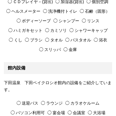
◯ ＣＤプレイヤ－(貸出)
◯ 加湿器(貸出)
◯ 個別空調
◯ ヘルスメーター
◯ 洗浄機付トイレ
◯ 石鹸（固形）
◯ ボディーソープ
◯ シャンプー
◯ リンス
◯ ハミガキセット
◯ カミソリ
◯ シャワーキャップ
◯ くし
◯ ブラシ
◯ タオル
◯ バスタオル
◯ 浴衣
◯ スリッパ
◯ 金庫
館内設備
下田温泉 下田ベイクロシオ館内の設備をご紹介していま
す。
◯ 送迎バス
◯ ラウンジ
◯ カラオケルーム
◯ パソコン利用可
◯ 宴会場
◯ 会議室
◯ 大浴場