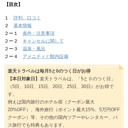
【目次】
１
評判、口コミ
２
基本情報
２ー１
条件・注意事項
２ー２
キャンセルに関して
２ー３
温泉・風呂
２ー４
アメニティと館内設備
楽天トラベルは毎月5と0のつく日がお得
【本日対象日】
楽天トラベルは、「5と０のつく日」
（5日、10日、15日、20日、25日、30日）がお得で
す。
例えば国内旅行のホテル宿（クーポン最大
20%OFF）、海外旅行（ポイント最大15%、5万円OFF
クーポン）等、その他の国内ツアーやレンタカー、バ
ス旅行でも特典もあります。