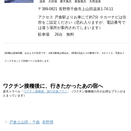
温泉
大浴場
露天風呂
家族風呂
天然温泉
〒389-0821
長野県千曲市上山田温泉1-74-11
アクセス
戸倉駅よりお車にて約7分 ※カーナビは住
所をご設定ください（恐れ入りますが、電話番号で
は違う場所が案内されてしまいます）
駐車場
26台 無料
●距離は直線距離、おおよその目安です。 ●表示価格は税込み、1部屋1泊あたりの価格です。 ●タイトル、写真をク
リックすることで詳細ページを表示します。
ワクチン接種後に、行きたかったあの宿へ
楽天トラベル「
ワクチン接種後、旅行応援プラン
」（ワクチン接種後の方がお得なプランがま
とまっています）
📂-
戸倉上山田・千曲
,
長野県