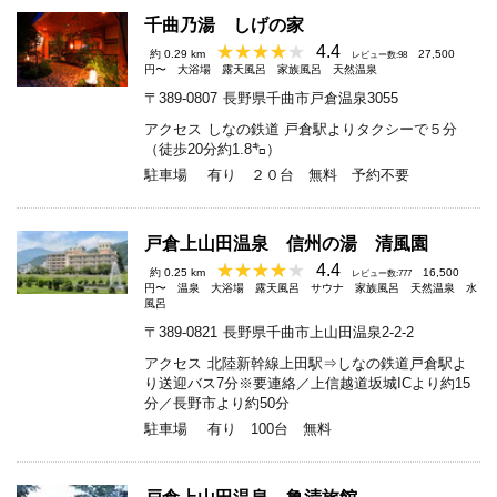
千曲乃湯 しげの家
4.4
約 0.29 km
27,500
レビュー数:98
円〜
大浴場
露天風呂
家族風呂
天然温泉
〒389-0807
長野県千曲市戸倉温泉3055
アクセス
しなの鉄道 戸倉駅よりタクシーで５分
（徒歩20分約1.8㌔）
駐車場
有り ２０台 無料 予約不要
戸倉上山田温泉 信州の湯 清風園
4.4
約 0.25 km
16,500
レビュー数:777
円〜
温泉
大浴場
露天風呂
サウナ
家族風呂
天然温泉
水
風呂
〒389-0821
長野県千曲市上山田温泉2-2-2
アクセス
北陸新幹線上田駅⇒しなの鉄道戸倉駅よ
り送迎バス7分※要連絡／上信越道坂城ICより約15
分／長野市より約50分
駐車場
有り 100台 無料