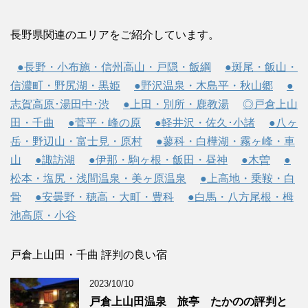
長野県関連のエリアをご紹介しています。
●長野・小布施・信州高山・戸隠・飯綱
●斑尾・飯山・
信濃町・野尻湖・黒姫
●野沢温泉・木島平・秋山郷
●
志賀高原･湯田中･渋
●上田・別所・鹿教湯
◎戸倉上山
田・千曲
●菅平・峰の原
●軽井沢・佐久･小諸
●八ヶ
岳・野辺山・富士見・原村
●蓼科・白樺湖・霧ヶ峰・車
山
●諏訪湖
●伊那・駒ヶ根・飯田・昼神
●木曽
●
松本・塩尻・浅間温泉・美ヶ原温泉
●上高地・乗鞍・白
骨
●安曇野・穂高・大町・豊科
●白馬・八方尾根・栂
池高原・小谷
戸倉上山田・千曲 評判の良い宿
2023/10/10
戸倉上山田温泉 旅亭 たかのの評判と