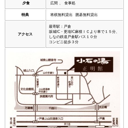
夕食
広間
、
食事処
特典
将棋無料貸出
囲碁無料貸出
最寄駅：戸倉
坂城IC・更埴IC麻積ＩＣより車で１５分、
アクセス
しなの鉄道戸倉駅バス１０分
コンビニ徒歩３分