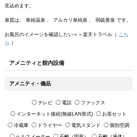
見込めます。
泉質は、
単純温泉
、
アルカリ単純泉
、
弱硫黄泉
です。
お風呂のイメージを確認したい＝＞楽天トラベル（
こち
ら
）
アメニティと館内設備
アメニティ・備品
◯ テレビ
◯ 電話
◯ ファックス
◯ インターネット接続(無線LAN形式)
◯ お茶セット
◯ 冷蔵庫
◯ ドライヤー
◯ 電気スタンド
◯ 個別空調
◯ ヘルスメーター
◯ 石鹸（固形）
◯ 石鹸（液体）