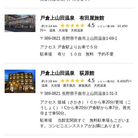
戸倉上山田温泉 有田屋旅館
4.5
約 0.14 km
10,450
レビュー数:106
円〜
温泉
大浴場
天然温泉
〒389-0821
長野県千曲市上山田温泉1-69-1
アクセス
戸倉駅よりお車で５分
駐車場
有り １０台 無料 予約不要
戸倉上山田温泉 荻原館
4.5
約 0.18 km
8,400円〜
レビュー数:512
温泉
大浴場
露天風呂
家族風呂
天然温泉
〒389-0821
長野県千曲市上山田温泉1-31-3
アクセス
坂城（さかき）ＩＣから車20分/更埴（こ
うしょく）ＩCから車20分/戸倉駅から車7分。善光
寺まで車50分。
駐車場
当館玄関前すぐ 無料駐車場もございま
す。コンビニエンスストアがお隣にあります。