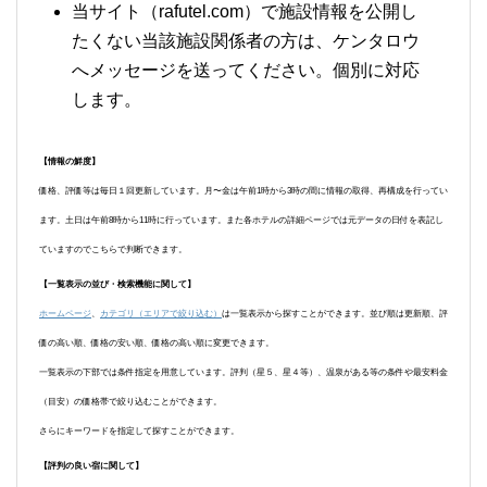
当サイト（rafutel.com）で施設情報を公開し
たくない当該施設関係者の方は、ケンタロウ
へメッセージを送ってください。個別に対応
します。
【情報の鮮度】
価格、評価等は毎日１回更新しています。月〜金は午前1時から3時の間に情報の取得、再構成を行ってい
ます。土日は午前8時から11時に行っています。また各ホテルの詳細ページでは元データの日付を表記し
ていますのでこちらで判断できます。
【一覧表示の並び・検索機能に関して】
ホームページ
、
カテゴリ（エリアで絞り込む）
は一覧表示から探すことができます。並び順は更新順、評
価の高い順、価格の安い順、価格の高い順に変更できます。
一覧表示の下部では条件指定を用意しています。評判（星５、星４等）、温泉がある等の条件や最安料金
（目安）の価格帯で絞り込むことができます。
さらにキーワードを指定して探すことができます。
【評判の良い宿に関して】