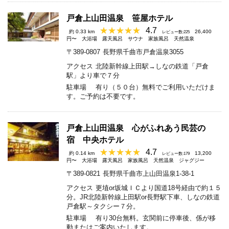
戸倉上山田温泉 笹屋ホテル
4.7
約 0.33 km
26,400
レビュー数:225
円〜
大浴場
露天風呂
サウナ
家族風呂
天然温泉
〒389-0807
長野県千曲市戸倉温泉3055
アクセス
北陸新幹線上田駅→しなの鉄道「戸倉
駅」より車で７分
駐車場
有り（５０台）無料でご利用いただけま
す。ご予約は不要です。
戸倉上山田温泉 心がふれあう民芸の
宿 中央ホテル
4.7
約 0.14 km
13,200
レビュー数:179
円〜
大浴場
露天風呂
家族風呂
天然温泉
ジャグジー
〒389-0821
長野県千曲市上山田温泉1-38-1
アクセス
更埴or坂城ＩＣより国道18号経由で約１５
分。JR北陸新幹線上田駅or長野駅下車、しなの鉄道
戸倉駅～タクシー７分。
駐車場
有り30台無料。玄関前に停車後、係が移
動またはご案内いたします。