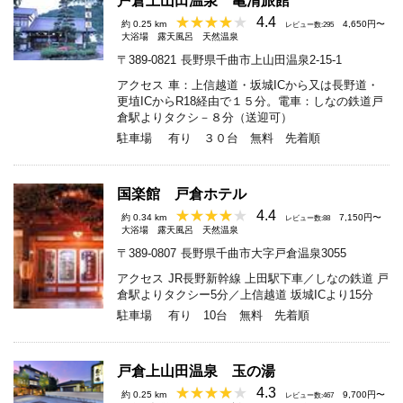
戸倉上山田温泉 亀清旅館
4.4
約 0.25 km
4,650円〜
レビュー数:295
大浴場
露天風呂
天然温泉
〒389-0821
長野県千曲市上山田温泉2-15-1
アクセス
車：上信越道・坂城ICから又は長野道・
更埴ICからR18経由で１５分。電車：しなの鉄道戸
倉駅よりタクシ－８分（送迎可）
駐車場
有り ３０台 無料 先着順
国楽館 戸倉ホテル
4.4
約 0.34 km
7,150円〜
レビュー数:88
大浴場
露天風呂
天然温泉
〒389-0807
長野県千曲市大字戸倉温泉3055
アクセス
JR長野新幹線 上田駅下車／しなの鉄道 戸
倉駅よりタクシー5分／上信越道 坂城ICより15分
駐車場
有り 10台 無料 先着順
戸倉上山田温泉 玉の湯
4.3
約 0.25 km
9,700円〜
レビュー数:467