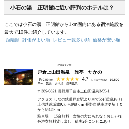
小石の湯 正明館に近い評判のホテルは？
ここでは小石の湯 正明館から1km圏内にある宿泊施設を
最大で10件ご紹介しています。
距離順
評価がよい順
レビュー数多い順
価格が安い順
↓評価がよい順↓
戸倉上山田温泉 旅亭 たかの
4.7
約 0.80 km
19,800
レビュー数:317
円〜
温泉
大浴場
露天風呂
〒389-0821
長野県千曲市上山田温泉3-55-1
アクセス
しなの鉄道戸倉駅より車で6分(送迎あり)
上信越道坂城ICから約8ｋｍ 長野自動車道更埴ＩＣ
から約12ｋｍ
駐車場
15台無料 女性の方にもれなくおしゃれi
色浴衣無料貸し出し 徒歩2分コンビニあり