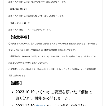
該当エリアで絞り込んだレビュー評価の高い順にご紹介しています。
【話題の宿に関して】
該当エリアで絞り込んだ評価した人の多い順にご紹介しています。
【新着コメントに関して】
該当エリアで新しいコメントをご紹介しています。
【注意事項】
◯ 楽天トラベルのAPIは、取得した時点で楽天トラベルでプランがある物が対象となります。その時点で
プランがないホテルに関しては電話予約、価格等の情報を非開示にしています。
非開示自体はJavascriptで実現しています。そのためHTMLソース上には残っています。検索システム
対応としてsitemap.xmlからは除外しています。
◯ 記事下にコメント欄あります。基本コメントは公開しません。ケンタロウは読みます。投稿言語は日
本語でお願いします。
【謝辞】
2023.10.10 いくつかご要望を頂いた『価格で
絞り込む』機能を公開しました。
2021.12.30
ホーム
の「この条件で絞り込む」