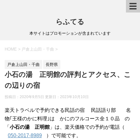
☰
らふてる
本サイトはプロモーションが含まれています
HOME
>
戸倉上山田・千曲
>
戸倉上山田・千曲
長野県
小石の湯 正明館の評判とアクセス、こ
の辺りの宿
投稿日：2020年9月5日 更新日：
2023年10月10日
楽天トラベルで予約できる民話の宿 民話語り部 名
物｢王様のかに料理｣は かにのフルコース全１０品 の
「
小石の湯 正明館
」は、楽天価格での予約が電話（
050-2017-8989
）で可能です。