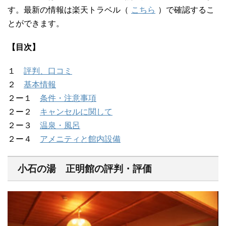
す。最新の情報は楽天トラベル（
こちら
）で確認するこ
とができます。
【目次】
１
評判、口コミ
２
基本情報
２ー１
条件・注意事項
２ー２
キャンセルに関して
２ー３
温泉・風呂
２ー４
アメニティと館内設備
小石の湯 正明館の評判・評価