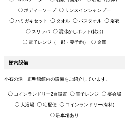
◯ ボディーソープ
◯ リンスインシャンプー
◯ ハミガキセット
◯ タオル
◯ バスタオル
◯ 浴衣
◯ スリッパ
◯ 湯沸かしポット(貸出)
◯ 電子レンジ（一部・要予約）
◯ 金庫
館内設備
小石の湯 正明館館内の設備をご紹介しています。
◯ コインランドリー2台設置
◯ 電子レンジ
◯ 宴会場
◯ 大浴場
◯ 宅配便
◯ コインランドリー(有料)
◯ 駐車場あり