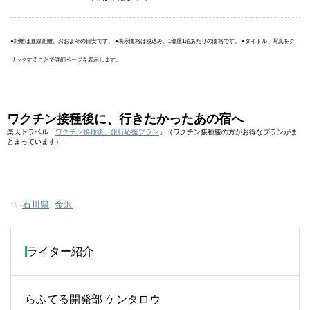
●距離は直線距離、おおよその目安です。 ●表示価格は税込み、1部屋1泊あたりの価格です。 ●タイトル、写真をク
リックすることで詳細ページを表示します。
ワクチン接種後に、行きたかったあの宿へ
楽天トラベル「
ワクチン接種後、旅行応援プラン
」（ワクチン接種後の方がお得なプランがま
とまっています）
📂-
石川県
,
金沢
ライター紹介
らふてる開発部 ケンタロウ