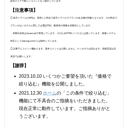
該当エリアで新しいコメントをご紹介しています。
【注意事項】
◯ 楽天トラベルのAPIは、取得した時点で楽天トラベルでプランがある物が対象となります。その時点で
プランがないホテルに関しては電話予約、価格等の情報を非開示にしています。
非開示自体はJavascriptで実現しています。そのためHTMLソース上には残っています。検索システム
対応としてsitemap.xmlからは除外しています。
◯ 記事下にコメント欄あります。基本コメントは公開しません。ケンタロウは読みます。投稿言語は日
本語でお願いします。
【謝辞】
2023.10.10 いくつかご要望を頂いた『価格で
絞り込む』機能を公開しました。
2021.12.30
ホーム
の「この条件で絞り込む」
機能にて不具合のご指摘をいただきました。
現在正常に動作しています。ご指摘ありがと
うございます。