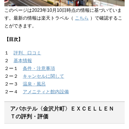
このページは2023年10月10日時点の情報に基づいていま
す。最新の情報は楽天トラベル（
こちら
）で確認するこ
とができます。
【目次】
１
評判、口コミ
２
基本情報
２ー１
条件・注意事項
２ー２
キャンセルに関して
２ー３
温泉・風呂
２ー４
アメニティと館内設備
アパホテル〈金沢片町〉ＥＸＣＥＬＬＥＮ
Ｔの評判・評価