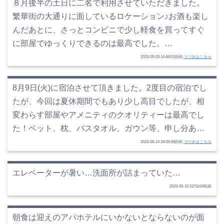
８月後半の土日に二名で利用させていただきました。
繁華街の大通りに面しているロケーション♪お酒も楽し
んだあとに、さっとコンビニで少し軽食を買ってすぐ
に部屋でゆっくりできるのは最高でした。…
2023-09-03 14:48:01投稿
つづきはこちら
8月9日(火)に宿泊させて頂きました。2度目の宿泊でし
たが、今回は夏休期間でもあり少し高目でしたが、相
変わらす部屋やアメニティのクオリティーは最高でし
た！ベット、枕、バスタオル、ガウン等、申し分あ…
2023-08-14 18:09:36投稿
つづきはこちら
エレベーターが暑い…洗面所が詰まっていた…
2023-08-10 22:53:04投稿
朝食は迎えのアパホテルにいかないとならないのが面