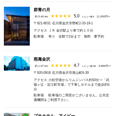
群青の月
5.0
約 0.44 km
11,000円〜
レビュー数:6
〒921-8031
石川県金沢市野町2-33-19-1
アクセス
ＪＲ 金沢駅より車で約１０分
駐車場
有り 全館で2台まで 無料 要予約
雨庵金沢
4.7
約 1.07 km
6,960円〜
レビュー数:191
〒920-0918
石川県金沢市尾山町6-30
アクセス
小松空港からリムジンバス約50分⇒「武
蔵ヶ辻・近江町市場」で下車しホテルまで徒歩約5
分
駐車場
駐車場のご用意がございません。公共交
通機関をご利用下さい。
プチホテル アイビー