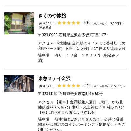
きくのや旅館
4.6
約 0.33 km
5,000円〜
レビュー数:41
家族風呂
〒920-0962
石川県金沢市広坂1丁目1-27
アクセス
JR北陸線 金沢駅よりバスにて香林坊（大
和デパート前）下車（１０分）バス停より徒歩５分
駐車場
有り １０台 １０００円（税込み／
泊）
東急ステイ金沢
4.5
約 0.82 km
6,500円〜
レビュー数:664
〒920-0919
石川県金沢市南町4番50号
アクセス
【電車】金沢駅兼六園口（東口）から北
陸鉄道バスで約7分 南町・尾山神社下車 徒歩約1分
【車】北陸道金沢西ICより約15分
駐車場
駐車場はございませんので、公共交通機
関または周辺のコインパーキング（提携なし）をご
利用ください。