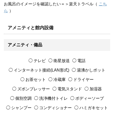
お風呂のイメージを確認したい＝＞楽天トラベル（
こち
ら
）
アメニティと館内設備
アメニティ・備品
◯ テレビ
◯ 衛星放送
◯ 電話
◯ インターネット接続(LAN形式)
◯ 湯沸かしポット
◯ お茶セット
◯ 冷蔵庫
◯ ドライヤー
◯ ズボンプレッサー
◯ 電気スタンド
◯ 加湿器
◯ 個別空調
◯ 洗浄機付トイレ
◯ ボディーソープ
◯ シャンプー
◯ コンディショナー
◯ ハミガキセット