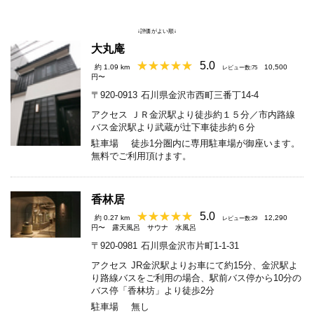
↓評価がよい順↓
大丸庵
5.0
約 1.09 km
10,500
レビュー数:75
円〜
〒920-0913
石川県金沢市西町三番丁14-4
アクセス
ＪＲ金沢駅より徒歩約１５分／市内路線
バス金沢駅より武蔵が辻下車徒歩約６分
駐車場
徒歩1分圏内に専用駐車場が御座います。
無料でご利用頂けます。
香林居
5.0
約 0.27 km
12,290
レビュー数:29
円〜
露天風呂
サウナ
水風呂
〒920-0981
石川県金沢市片町1-1-31
アクセス
JR金沢駅よりお車にて約15分、金沢駅よ
り路線バスをご利用の場合、駅前バス停から10分の
バス停「香林坊」より徒歩2分
駐車場
無し