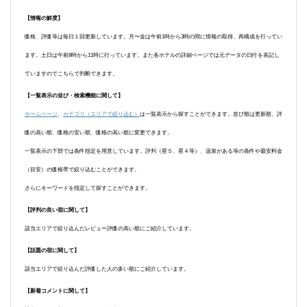
【情報の鮮度】
価格、評価等は毎日１回更新しています。月〜金は午前1時から3時の間に情報の取得、再構成を行ってい
ます。土日は午前8時から11時に行っています。また各ホテルの詳細ページでは元データの日付を表記し
ていますのでこちらで判断できます。
【一覧表示の並び・検索機能に関して】
ホームページ
、
カテゴリ（エリアで絞り込む）
は一覧表示から探すことができます。並び順は更新順、評
価の高い順、価格の安い順、価格の高い順に変更できます。
一覧表示の下部では条件指定を用意しています。評判（星５、星４等）、温泉がある等の条件や最安料金
（目安）の価格帯で絞り込むことができます。
さらにキーワードを指定して探すことができます。
【評判の良い宿に関して】
該当エリアで絞り込んだレビュー評価の高い順にご紹介しています。
【話題の宿に関して】
該当エリアで絞り込んだ評価した人の多い順にご紹介しています。
【新着コメントに関して】