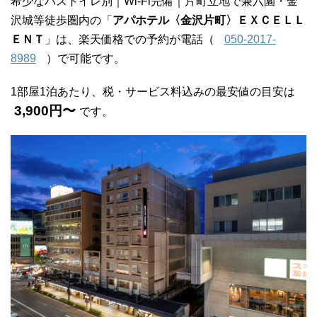
希少なバストイレ別｜Wi-Fi完備｜片町立地で兼六園・金
沢城等徒歩圏内の「
アパホテル〈金沢片町〉ＥＸＣＥＬＬ
ＥＮＴ
」は、楽天価格での予約が電話（
050-2017-
8989
）で可能です。
1部屋1泊あたり、税・サービス料込みの最安値の目安は
3,900円〜
です。