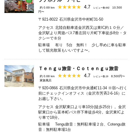
4.7
約 0.69 km
10,500
レビュー数:642
円〜
〒921-8022
石川県金沢市中村町31-50
アクセス
北陸自動車道金沢西又は東IC約１０分／
金沢駅より周遊バス7番左回り片町下車徒歩8分・タ
クシーで８分
駐車場
有り 5台 無料！ 少し早めに車を駐車
して観光散策もいいですよ〜。
Ｔｅｎｇｕ旅音・Ｃｏｔｅｎｇｕ旅音
4.7
約 0.68 km
8,500円〜
レビュー数:19
家族風呂
〒920-0866
石川県金沢市中央通町11-34 ※宿へ行く
前にチェックインオフィス（金沢市芳斉2-6-16）に
お越し下さい。
アクセス
金沢駅東口より車10分(徒歩25分）。金沢
駅東口から富本町バス停下車徒歩4分。金沢東ICよ
り車で18分。
駐車場
Tengu旅音：無料駐車場２台、Cotengu旅
音：無料駐車場1台