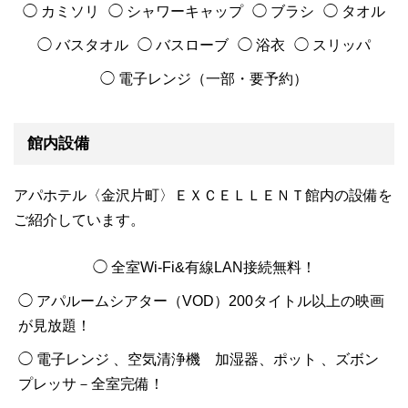
◯ カミソリ
◯ シャワーキャップ
◯ ブラシ
◯ タオル
◯ バスタオル
◯ バスローブ
◯ 浴衣
◯ スリッパ
◯ 電子レンジ（一部・要予約）
館内設備
アパホテル〈金沢片町〉ＥＸＣＥＬＬＥＮＴ館内の設備を
ご紹介しています。
◯ 全室Wi-Fi&有線LAN接続無料！
◯ アパルームシアター（VOD）200タイトル以上の映画
が見放題！
◯ 電子レンジ 、空気清浄機 加湿器、ポット 、ズボン
プレッサ－全室完備！