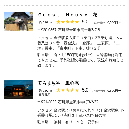
Ｇｕｅｓｔ Ｈｏｕｓｅ 花
5.0
約 0.99 km
6,500円〜
レビュー数:8
〒920-0867
石川県金沢市長土塀3-7-8
アクセス
金沢駅兼六園口（東口）2番乗り場。５４
番又は８２番「西金沢」「倉部」「上安原」「二
塚」乗車。「富本町」下車。徒歩２分
駐車場
有：1泊500円(徒歩1分) ※降雪時は利用
できません。予約確認の電話にて、現況をお知らせ
致します。
てらまちや 風心庵
5.0
約 0.92 km
6,800円〜
レビュー数:6
家族風呂
〒921-8033
石川県金沢市寺町3-2-32
アクセス
金沢駅よりお車にて約１０分 金沢駅東口9
番乗り場訳より寺町３丁目バス停 目の前
駐車場
無料 有り １台 要予約