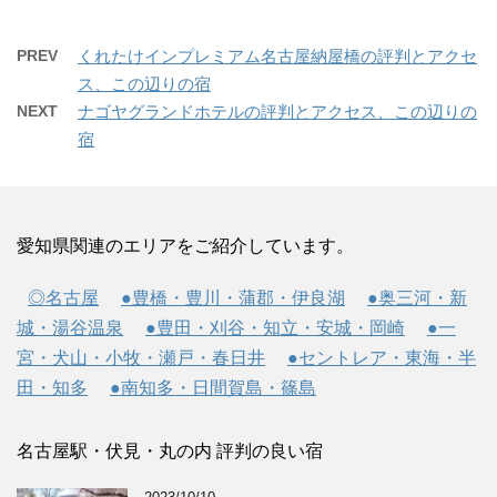
PREV
くれたけインプレミアム名古屋納屋橋の評判とアクセ
ス、この辺りの宿
NEXT
ナゴヤグランドホテルの評判とアクセス、この辺りの
宿
愛知県関連のエリアをご紹介しています。
◎名古屋
●豊橋・豊川・蒲郡・伊良湖
●奥三河・新
城・湯谷温泉
●豊田・刈谷・知立・安城・岡崎
●一
宮・犬山・小牧・瀬戸・春日井
●セントレア・東海・半
田・知多
●南知多・日間賀島・篠島
名古屋駅・伏見・丸の内 評判の良い宿