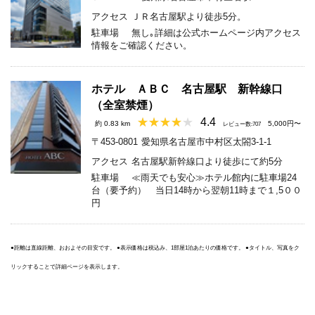
アクセス
ＪＲ名古屋駅より徒歩5分。
駐車場
無し｡詳細は公式ホームページ内アクセス
情報をご確認ください。
ホテル ＡＢＣ 名古屋駅 新幹線口
（全室禁煙）
4.4
約 0.83 km
5,000円〜
レビュー数:707
〒453-0801
愛知県名古屋市中村区太閤3-1-1
アクセス
名古屋駅新幹線口より徒歩にて約5分
駐車場
≪雨天でも安心≫ホテル館内に駐車場24
台（要予約） 当日14時から翌朝11時まで１,5００
円
●距離は直線距離、おおよその目安です。 ●表示価格は税込み、1部屋1泊あたりの価格です。 ●タイトル、写真をク
リックすることで詳細ページを表示します。