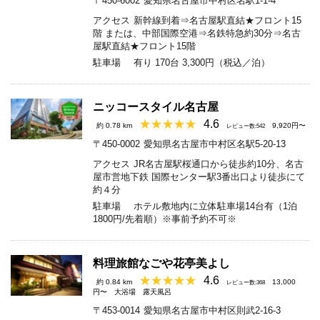
〒450-6002
愛知県名古屋市中村区名駅1-1-4
アクセス
新幹線到着⇒名古屋駅直結★フロント15
階 または、中部国際空港⇒名鉄特急約30分⇒名古
屋駅直結★フロント15階
駐車場
有り 170台 3,300円（税込／泊）
ニッコースタイル名古屋
4.6
約 0.78 km
9,920円〜
レビュー数:542
〒450-0002
愛知県名古屋市中村区名駅5-20-13
アクセス
JR名古屋駅桜通口から徒歩約10分、名古
屋市営地下鉄 国際センター駅3番出口より徒歩にて
約４分
駐車場
ホテル敷地内に立体駐車場14台有（1泊
1800円/先着順）※事前予約不可※
料理旅館なごや花亭美よし
4.6
約 0.84 km
13,000
レビュー数:368
円〜
大浴場
露天風呂
〒453-0014
愛知県名古屋市中村区則武2-16-3