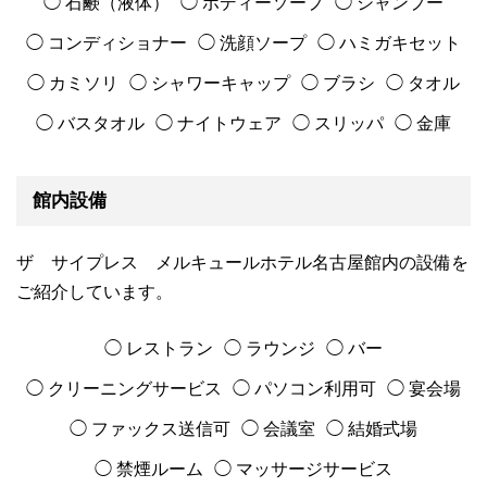
◯ 石鹸（液体）
◯ ボディーソープ
◯ シャンプー
◯ コンディショナー
◯ 洗顔ソープ
◯ ハミガキセット
◯ カミソリ
◯ シャワーキャップ
◯ ブラシ
◯ タオル
◯ バスタオル
◯ ナイトウェア
◯ スリッパ
◯ 金庫
館内設備
ザ サイプレス メルキュールホテル名古屋館内の設備を
ご紹介しています。
◯ レストラン
◯ ラウンジ
◯ バー
◯ クリーニングサービス
◯ パソコン利用可
◯ 宴会場
◯ ファックス送信可
◯ 会議室
◯ 結婚式場
◯ 禁煙ルーム
◯ マッサージサービス