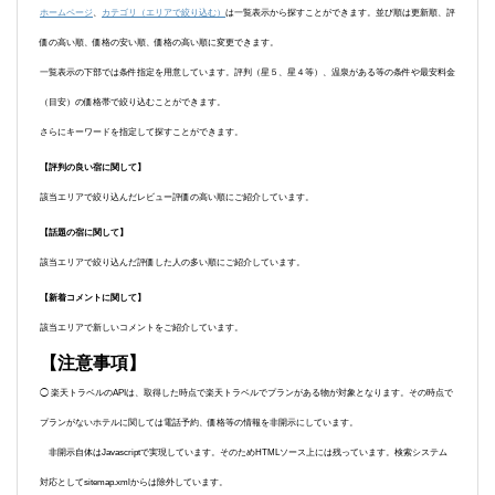
ホームページ
、
カテゴリ（エリアで絞り込む）
は一覧表示から探すことができます。並び順は更新順、評
価の高い順、価格の安い順、価格の高い順に変更できます。
一覧表示の下部では条件指定を用意しています。評判（星５、星４等）、温泉がある等の条件や最安料金
（目安）の価格帯で絞り込むことができます。
さらにキーワードを指定して探すことができます。
【評判の良い宿に関して】
該当エリアで絞り込んだレビュー評価の高い順にご紹介しています。
【話題の宿に関して】
該当エリアで絞り込んだ評価した人の多い順にご紹介しています。
【新着コメントに関して】
該当エリアで新しいコメントをご紹介しています。
【注意事項】
◯ 楽天トラベルのAPIは、取得した時点で楽天トラベルでプランがある物が対象となります。その時点で
プランがないホテルに関しては電話予約、価格等の情報を非開示にしています。
非開示自体はJavascriptで実現しています。そのためHTMLソース上には残っています。検索システム
対応としてsitemap.xmlからは除外しています。