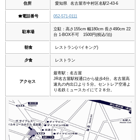
住所
愛知県
名古屋市中村区名駅2-43-6
☎︎
電話番号
052-571-0111
立駐：高さ155cm 幅180cm 長さ490cm 22
駐車場
台 1-BOX不可 1500円(税込/泊)
朝食
レストラン(バイキング)
夕食
レストラン
最寄駅：名古屋
JR名古屋駅桜通口から徒歩4分。名古屋高
アクセス
速丸の内出口より５分。セントレア空港よ
り名鉄ミュースカイにて２８分。