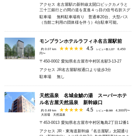
アクセス
名古屋駅の新幹線太閤口ビックカメラと
三十三銀行との間の道を直進４っ目の信号右折スグ
駐車場
無料駐車場有り 普通車20台、大型バス
（当館ご利用の団体様を伴う）4台駐車可能。
モンブランホテルラフィネ名古屋駅前
4.5
約 0.07 km
6,450
レビュー数:1,227
円〜
〒450-0002
愛知県名古屋市中村区名駅3-13-27
アクセス
JR名古屋駅桜通口より徒歩3分
駐車場
無し
天然温泉 名城金鯱の湯 スーパーホテ
ル名古屋天然温泉 新幹線口
4.5
約 0.49 km
4,300円〜
レビュー数:989
大浴場
天然温泉
〒453-0013
愛知県名古屋市中村区亀島2丁目12番1
アクセス
JR・東海道新幹線『名古屋駅』太閤通り