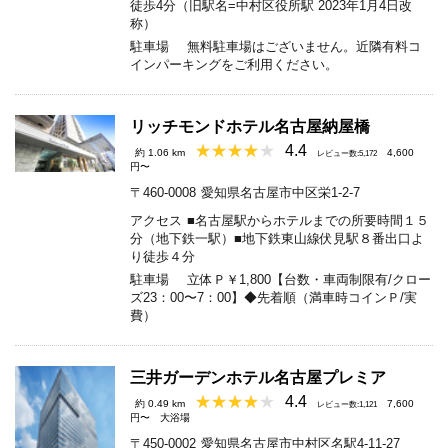
徒歩4分（旧駅名=中村区役所駅 2023年1月4日改
称）
駐車場
無料駐車場はございません。近隣有料コ
インパーキングをご利用ください。
リッチモンドホテル名古屋納屋橋
4.4
約 1.06 km
4,600
レビュー数:5,172
円〜
〒460-0008
愛知県名古屋市中区栄1-2-7
アクセス
■名古屋駅からホテルまでの所要時間１５
分（地下鉄一駅）■地下鉄東山線伏見駅８番出口よ
り徒歩４分
駐車場
立体Ｐ￥1,800【台数・車両制限有/クロー
ズ23：00〜7：00】◆先着順（満車時コインＰ/実
費）
三井ガーデンホテル名古屋プレミア
4.4
約 0.49 km
7,600
レビュー数:1,121
円〜
大浴場
〒450-0002
愛知県名古屋市中村区名駅4-11-27