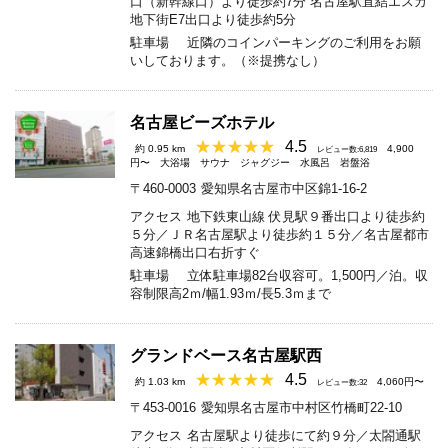
口（新幹線口）より徒歩約7分 名古屋駅直結エスカ
地下街E7出口より徒歩約5分
駐車場
近隣のコインパーキングのご利用をお願
いしております。（※提携なし）
名古屋ビーズホテル
4.5
約 0.95 km
4,900
レビュー数:6,819
円〜
大浴場
サウナ
ジャグジー
水風呂
岩盤浴
〒460-0003
愛知県名古屋市中区錦1-16-2
アクセス
地下鉄東山線 伏見駅９番出口より徒歩約
５分／ＪＲ名古屋駅より徒歩約１５分／名古屋都市
高速錦橋出口右折すぐ
駐車場
立体駐車場82台収容可。1,500円／泊。収
容制限高2ｍ/幅1.93ｍ/長5.3ｍまで
グランドベース名古屋駅西
4.5
約 1.03 km
4,060円〜
レビュー数:32
〒453-0016
愛知県名古屋市中村区竹橋町22-10
アクセス
名古屋駅より徒歩にて約９分／太閤通駅