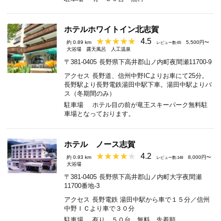
ホテルホワイトイン北志賀
4.5
約 0.89 km
5,500円〜
レビュー数:65
大浴場
露天風呂
人工温泉
〒381-0405
長野県下高井郡山ノ内町夜間瀬11700-9
アクセス
長野道、信州中野ICよりお車にて25分。
長野駅より長野電鉄湯田中駅下車。湯田中駅よりバ
ス（冬期間のみ）
駐車場
ホテル目の前が竜王スキーパーク無料駐
車場となっております。
ホテル ノース志賀
4.2
約 0.93 km
8,000円〜
レビュー数:148
大浴場
〒381-0405
長野県下高井郡山ノ内町大字夜間瀬
11700番地-3
アクセス
長野電鉄 湯田中駅から車で１５分／信州
中野ＩＣより車で３０分
駐車場
有り ５０台 無料 先着順