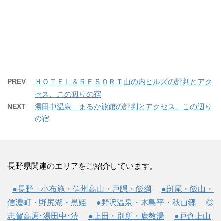
PREV
ＨＯＴＥＬ＆ＲＥＳＯＲＴ山の内ヒルズの評判とアク
セス、この辺りの宿
NEXT
湯田中温泉 まるか旅館の評判とアクセス、この辺り
の宿
長野県関連のエリアをご紹介しています。
●長野・小布施・信州高山・戸隠・飯綱
●斑尾・飯山・
信濃町・野尻湖・黒姫
●野沢温泉・木島平・秋山郷
◎
志賀高原･湯田中･渋
●上田・別所・鹿教湯
●戸倉上山