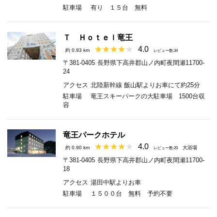
駐車場
有り １５台 無料
Ｔ Ｈｏｔｅｌ竜王
4.0
約 0.93 km
レビュー数:34
〒381-0405
長野県下高井郡山ノ内町夜間瀬11700-
24
アクセス
北陸新幹線 飯山駅よりお車にて約25分
駐車場
竜王スキーパークの大駐車場 1500台収
容
竜王パークホテル
4.0
約 0.90 km
大浴場
レビュー数:20
〒381-0405
長野県下高井郡山ノ内町夜間瀬11700-
18
アクセス
湯田中駅よりお車
駐車場
１５００台 無料 予約不要