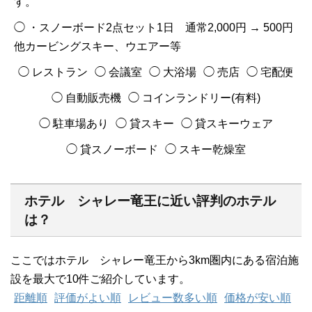
す。
◯ ・スノーボード2点セット1日 通常2,000円 → 500円
他カービングスキー、ウエアー等
◯ レストラン
◯ 会議室
◯ 大浴場
◯ 売店
◯ 宅配便
◯ 自動販売機
◯ コインランドリー(有料)
◯ 駐車場あり
◯ 貸スキー
◯ 貸スキーウェア
◯ 貸スノーボード
◯ スキー乾燥室
ホテル シャレー竜王に近い評判のホテル
は？
ここではホテル シャレー竜王から3km圏内にある宿泊施
設を最大で10件ご紹介しています。
距離順
評価がよい順
レビュー数多い順
価格が安い順