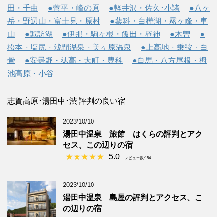
田・千曲
●菅平・峰の原
●軽井沢・佐久･小諸
●八ヶ
岳・野辺山・富士見・原村
●蓼科・白樺湖・霧ヶ峰・車
山
●諏訪湖
●伊那・駒ヶ根・飯田・昼神
●木曽
●
松本・塩尻・浅間温泉・美ヶ原温泉
●上高地・乗鞍・白
骨
●安曇野・穂高・大町・豊科
●白馬・八方尾根・栂
池高原・小谷
志賀高原･湯田中･渋 評判の良い宿
2023/10/10
湯田中温泉 旅館 はくらの評判とアク
セス、この辺りの宿
5.0
レビュー数:154
2023/10/10
湯田中温泉 島屋の評判とアクセス、こ
の辺りの宿