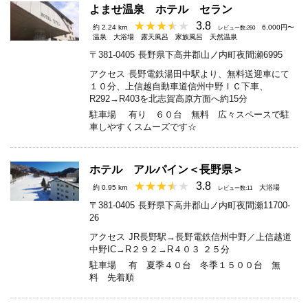
よませ温泉 ホテル セラン
3.8
約 2.24 km
6,000円〜
レビュー数:260
温泉
大浴場
露天風呂
家族風呂
天然温泉
〒381-0405
長野県下高井郡山ノ内町夜間瀬6995
アクセス
長野電鉄湯田中駅より、無料送迎車にて
１０分、上信越自動車道信州中野ＩＣ下車、
R292→R403を北志賀高原方面へ約15分
駐車場
有り ６０台 無料 広々スペースで駐
車しやすくスムーズです☆
ホテル アルパイン＜長野県＞
3.8
約 0.95 km
大浴場
レビュー数:11
〒381-0405
長野県下高井郡山ノ内町夜間瀬11700-
26
アクセス
JR長野駅→長野電鉄信州中野／上信越道
中野IC→R２９２→R４０３ ２５分
駐車場
有 夏季４０台 冬季１５００台 無
料 先着順