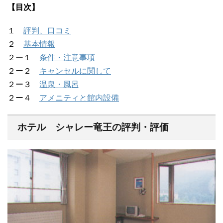
【目次】
１
評判、口コミ
２
基本情報
２ー１
条件・注意事項
２ー２
キャンセルに関して
２ー３
温泉・風呂
２ー４
アメニティと館内設備
ホテル シャレー竜王の評判・評価