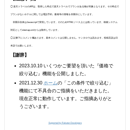
◯ 楽天トラベルのAPIは、取得した時点で楽天トラベルでプランがある物が対象となります。その時点で
プランがないホテルに関しては電話予約、価格等の情報を非開示にしています。
非開示自体はJavascriptで実現しています。そのためHTMLソース上には残っています。検索システム
対応としてsitemap.xmlからは除外しています。
◯ 記事下にコメント欄あります。基本コメントは公開しません。ケンタロウは読みます。投稿言語は日
本語でお願いします。
【謝辞】
2023.10.10 いくつかご要望を頂いた『価格で
絞り込む』機能を公開しました。
2021.12.30
ホーム
の「この条件で絞り込む」
機能にて不具合のご指摘をいただきました。
現在正常に動作しています。ご指摘ありがと
うございます。
Supported by Rakuten Developers