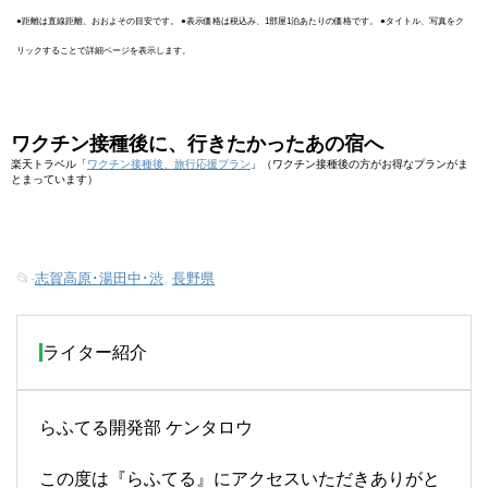
●距離は直線距離、おおよその目安です。 ●表示価格は税込み、1部屋1泊あたりの価格です。 ●タイトル、写真をク
リックすることで詳細ページを表示します。
ワクチン接種後に、行きたかったあの宿へ
楽天トラベル「
ワクチン接種後、旅行応援プラン
」（ワクチン接種後の方がお得なプランがま
とまっています）
📂-
志賀高原･湯田中･渋
,
長野県
ライター紹介
らふてる開発部 ケンタロウ
この度は『らふてる』にアクセスいただきありがと