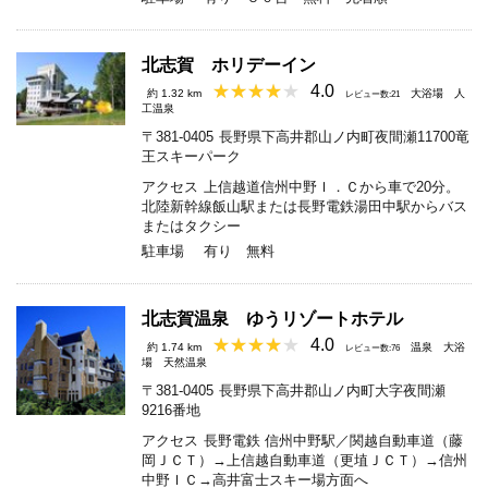
北志賀 ホリデーイン
4.0
約 1.32 km
大浴場
人
レビュー数:21
工温泉
〒381-0405
長野県下高井郡山ノ内町夜間瀬11700竜
王スキーパーク
アクセス
上信越道信州中野Ｉ．Ｃから車で20分。
北陸新幹線飯山駅または長野電鉄湯田中駅からバス
またはタクシー
駐車場
有り 無料
北志賀温泉 ゆうリゾートホテル
4.0
約 1.74 km
温泉
大浴
レビュー数:76
場
天然温泉
〒381-0405
長野県下高井郡山ノ内町大字夜間瀬
9216番地
アクセス
長野電鉄 信州中野駅／関越自動車道（藤
岡ＪＣＴ）→上信越自動車道（更埴ＪＣＴ）→信州
中野ＩＣ→高井富士スキー場方面へ