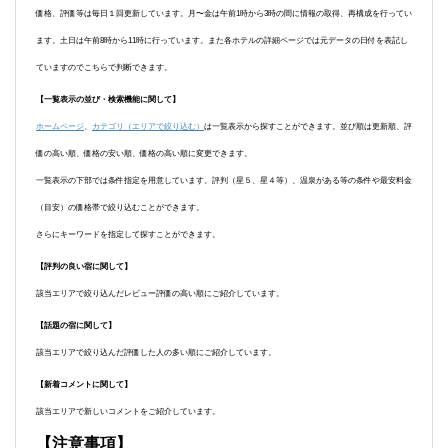
価格、評価等は毎日１回更新しています。月〜金は午前1時から3時の間に情報の取得、再構成を行ってい
ます。土日は午前8時から11時に行っています。また各ホテルの詳細ページでは元データの日付を表記し
ていますのでこちらで判断できます。
【一覧表示の並び・検索機能に関して】
ホームページ
、
カテゴリ（エリアで絞り込む）
は一覧表示から探すことができます。並び順は更新順、評
価の高い順、価格の安い順、価格の高い順に変更できます。
一覧表示の下部では条件指定を用意しています。評判（星５、星４等）、温泉がある等の条件や最安料金
（目安）の価格帯で絞り込むことができます。
さらにキーワードを指定して探すことができます。
【評判の良い宿に関して】
該当エリアで絞り込んだレビュー評価の高い順にご紹介しています。
【話題の宿に関して】
該当エリアで絞り込んだ評価した人の多い順にご紹介しています。
【新着コメントに関して】
該当エリアで新しいコメントをご紹介しています。
【注意事項】