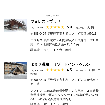
↓評価がよい順↓
フォレストプラザ
5.0
約 0.66 km
大浴場
レビュー数:7
〒381-0405
長野県下高井郡山ノ内町夜間瀬7011
アクセス
長野電鉄・夜間瀬駅／上信越道・信州中
野ＩＣ〜北志賀高原方面へ約２０分
駐車場
有り １５台 無料
よませ温泉 リゾートイン・ケルン
4.5
約 2.21 km
大浴場
天
レビュー数:70
然温泉
〒381-0405
長野県下高井郡山ノ内町よませ温泉ス
キー場
アクセス
上信越道信州中野ＩＣより車で２０分長
野電鉄湯田中駅よりタクシー１０分事前予約0269-
33-3161送迎公共交通機関なし
駐車場
有 ３０台 無料