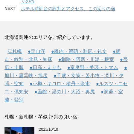
りの宿
NEXT
ホテル時計台の評判とアクセス、この辺りの宿
北海道関連のエリアをご紹介しています。
◎札幌
●定山渓
●稚内・留萌・利尻・礼文
●網
走・紋別・北見・知床
●釧路・阿寒・川湯・根室
●帯
広・十勝
●日高・えりも
●富良野・美瑛・トマム
●
旭川・層雲峡・旭岳
●千歳・支笏・苫小牧・滝川・夕
張・空知
●小樽・キロロ・積丹・余市
●ルスツ・ニセ
コ・倶知安
●函館・湯の川・大沼・奥尻
●洞爺・室
蘭・登別
札幌・新札幌・琴似 評判の良い宿
2023/10/10