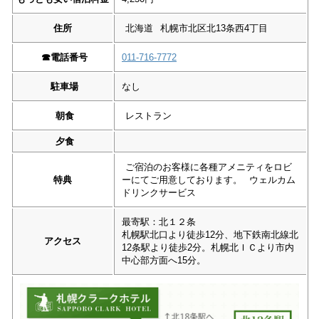
住所
北海道
札幌市北区北13条西4丁目
☎︎
電話番号
011-716-7772
駐車場
なし
朝食
レストラン
夕食
ご宿泊のお客様に各種アメニティをロビ
特典
ーにてご用意しております。
ウェルカム
ドリンクサービス
最寄駅：北１２条
札幌駅北口より徒歩12分、地下鉄南北線北
アクセス
12条駅より徒歩2分。札幌北ＩＣより市内
中心部方面へ15分。