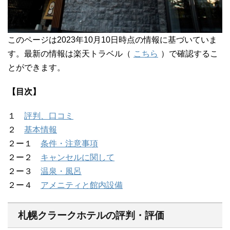
このページは2023年10月10日時点の情報に基づいていま
す。最新の情報は楽天トラベル（
こちら
）で確認するこ
とができます。
【目次】
１
評判、口コミ
２
基本情報
２ー１
条件・注意事項
２ー２
キャンセルに関して
２ー３
温泉・風呂
２ー４
アメニティと館内設備
札幌クラークホテルの評判・評価