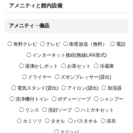
アメニティと館内設備
アメニティ・備品
◯ 有料テレビ
◯ テレビ
◯ 衛星放送（無料）
◯ 電話
◯ インターネット接続(無線LAN形式)
◯ 湯沸かしポット
◯ お茶セット
◯ 冷蔵庫
◯ ドライヤー
◯ ズボンプレッサー(貸出)
◯ 電気スタンド(貸出)
◯ アイロン(貸出)
◯ 加湿器
◯ 洗浄機付トイレ
◯ ボディーソープ
◯ シャンプー
◯ リンス
◯ 洗顔ソープ
◯ ハミガキセット
◯ カミソリ
◯ タオル
◯ バスタオル
◯ 浴衣
◯ スリッパ