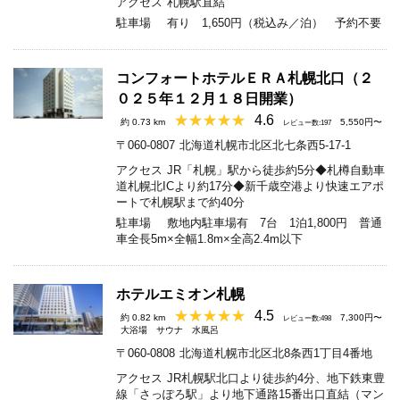
アクセス
札幌駅直結
駐車場
有り 1,650円（税込み／泊） 予約不要
コンフォートホテルＥＲＡ札幌北口（２
０２５年１２月１８日開業）
4.6
約 0.73 km
5,550円〜
レビュー数:197
〒060-0807
北海道札幌市北区北七条西5-17-1
アクセス
JR「札幌」駅から徒歩約5分◆札樽自動車
道札幌北ICより約17分◆新千歳空港より快速エアポ
ートで札幌駅まで約40分
駐車場
敷地内駐車場有 7台 1泊1,800円 普通
車全長5m×全幅1.8m×全高2.4m以下
ホテルエミオン札幌
4.5
約 0.82 km
7,300円〜
レビュー数:498
大浴場
サウナ
水風呂
〒060-0808
北海道札幌市北区北8条西1丁目4番地
アクセス
JR札幌駅北口より徒歩約4分、地下鉄東豊
線「さっぽろ駅」より地下通路15番出口直結（マン