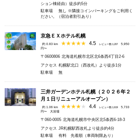
ション棟経由）徒歩約5分
駐車場
無し ※隣接コインパーキングをご利用く
ださい。（宿泊者割引あり）
京急ＥＸホテル札幌
4.5
約 0.83 km
5,950
レビュー数:1,207
円〜
〒0600806
北海道札幌市北区北6条西4丁目2-6
アクセス
札幌駅北口（西改札）より徒歩1分
駐車場
無
三井ガーデンホテル札幌（２０２６年２
月１日リニューアルオープン）
4.4
約 1.06 km
5,733
レビュー数:1,619
円〜
大浴場
〒060-0005
北海道札幌市中央区北5条西6-18-3
アクセス
JR札幌駅西改札より徒歩約4分
駐車場
有料 先着順（車両制限あり）