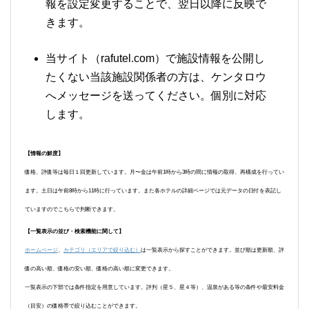
報を設定変更することで、翌日以降に反映で
きます。
当サイト（rafutel.com）で施設情報を公開し
たくない当該施設関係者の方は、ケンタロウ
へメッセージを送ってください。個別に対応
します。
【情報の鮮度】
価格、評価等は毎日１回更新しています。月〜金は午前1時から3時の間に情報の取得、再構成を行ってい
ます。土日は午前8時から11時に行っています。また各ホテルの詳細ページでは元データの日付を表記し
ていますのでこちらで判断できます。
【一覧表示の並び・検索機能に関して】
ホームページ
、
カテゴリ（エリアで絞り込む）
は一覧表示から探すことができます。並び順は更新順、評
価の高い順、価格の安い順、価格の高い順に変更できます。
一覧表示の下部では条件指定を用意しています。評判（星５、星４等）、温泉がある等の条件や最安料金
（目安）の価格帯で絞り込むことができます。