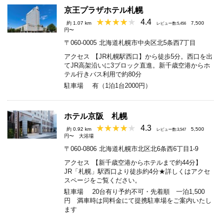
京王プラザホテル札幌
4.4
約 1.07 km
7,500
レビュー数:5,456
円〜
〒060-0005
北海道札幌市中央区北5条西7丁目
アクセス
【JR札幌駅西口】から徒歩5分。西口を出
てJR高架沿いに3ブロック直進。新千歳空港からホ
テル行きバス利用で約80分
駐車場
有（1泊1台2000円）
ホテル京阪 札幌
4.3
約 0.92 km
5,500
レビュー数:3,547
円〜
大浴場
〒060-0806
北海道札幌市北区北6条西6丁目1-9
アクセス
【新千歳空港からホテルまで約44分】
JR「札幌」駅西口より徒歩約4分★詳しくはアクセ
スページをご覧ください。
駐車場
20台有り予約不可・先着順 一泊1,500
円 満車時は同料金にて提携駐車場をご案内いたし
ます