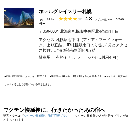
ホテルグレイスリー札幌
4.3
約 1.09 km
5,700
レビュー数:5,261
円〜
〒060-0004
北海道札幌市中央区北4条西4丁目
アクセス
札幌駅地下街（アピア・フードウォー
ク）より直結。JR札幌駅南口より徒歩1分とアクセ
ス抜群。北海道読売新聞ビル7階
駐車場
有料 (但し、オートバイは利用不可）
●距離は直線距離、おおよその目安です。 ●表示価格は税込み、1部屋1泊あたりの価格です。 ●タイトル、写真をク
リックすることで詳細ページを表示します。
ワクチン接種後に、行きたかったあの宿へ
楽天トラベル「
ワクチン接種後、旅行応援プラン
」（ワクチン接種後の方がお得なプランがま
とまっています）