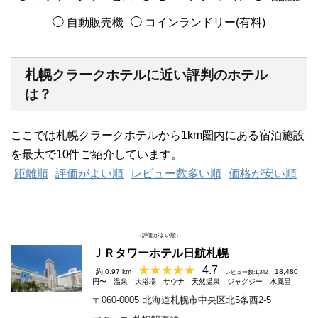
◯ 自動販売機
◯ コインランドリー(有料)
札幌クラークホテルに近い評判のホテル
は？
ここでは札幌クラークホテルから1km圏内にある宿泊施設
を最大で10件ご紹介しています。
距離順
評価がよい順
レビュー数多い順
価格が安い順
↓評価がよい順↓
ＪＲタワーホテル日航札幌
4.7
約 0.97 km
18,480
レビュー数:1,342
円〜
温泉
大浴場
サウナ
天然温泉
ジャグジー
水風呂
〒060-0005
北海道札幌市中央区北5条西2-5