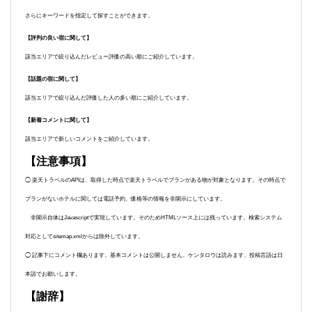
さらにキーワードを指定して探すことができます。
【評判の良い宿に関して】
該当エリアで絞り込んだレビュー評価の高い順にご紹介しています。
【話題の宿に関して】
該当エリアで絞り込んだ評価した人の多い順にご紹介しています。
【新着コメントに関して】
該当エリアで新しいコメントをご紹介しています。
【注意事項】
◯ 楽天トラベルのAPIは、取得した時点で楽天トラベルでプランがある物が対象となります。その時点で
プランがないホテルに関しては電話予約、価格等の情報を非開示にしています。
非開示自体はJavascriptで実現しています。そのためHTMLソース上には残っています。検索システム
対応としてsitemap.xmlからは除外しています。
◯ 記事下にコメント欄あります。基本コメントは公開しません。ケンタロウは読みます。投稿言語は日
本語でお願いします。
【謝辞】