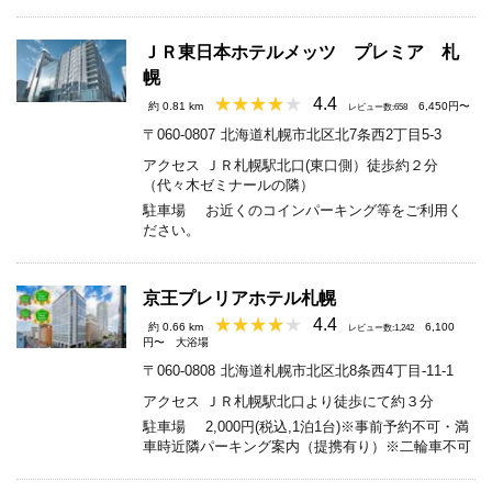
ＪＲ東日本ホテルメッツ プレミア 札
幌
4.4
約 0.81 km
6,450円〜
レビュー数:658
〒060-0807
北海道札幌市北区北7条西2丁目5-3
アクセス
ＪＲ札幌駅北口(東口側）徒歩約２分
（代々木ゼミナールの隣）
駐車場
お近くのコインパーキング等をご利用く
ださい。
京王プレリアホテル札幌
4.4
約 0.66 km
6,100
レビュー数:1,242
円〜
大浴場
〒060-0808
北海道札幌市北区北8条西4丁目-11-1
アクセス
ＪＲ札幌駅北口より徒歩にて約３分
駐車場
2,000円(税込,1泊1台)※事前予約不可・満
車時近隣パーキング案内（提携有り）※二輪車不可