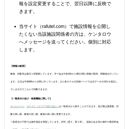
報を設定変更することで、翌日以降に反映で
きます。
当サイト（rafutel.com）で施設情報を公開し
たくない当該施設関係者の方は、ケンタロウ
へメッセージを送ってください。個別に対応
します。
【情報の鮮度】
価格、評価等は毎日１回更新しています。月〜金は午前1時から3時の間に情報の取得、再構成を行ってい
ます。土日は午前8時から11時に行っています。また各ホテルの詳細ページでは元データの日付を表記し
ていますのでこちらで判断できます。
【一覧表示の並び・検索機能に関して】
ホームページ
、
カテゴリ（エリアで絞り込む）
は一覧表示から探すことができます。並び順は更新順、評
価の高い順、価格の安い順、価格の高い順に変更できます。
一覧表示の下部では条件指定を用意しています。評判（星５、星４等）、温泉がある等の条件や最安料金