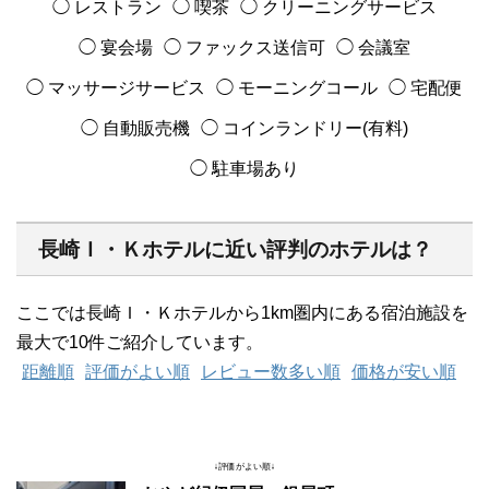
◯ レストラン
◯ 喫茶
◯ クリーニングサービス
◯ 宴会場
◯ ファックス送信可
◯ 会議室
◯ マッサージサービス
◯ モーニングコール
◯ 宅配便
◯ 自動販売機
◯ コインランドリー(有料)
◯ 駐車場あり
長崎Ｉ・Ｋホテルに近い評判のホテルは？
ここでは長崎Ｉ・Ｋホテルから1km圏内にある宿泊施設を
最大で10件ご紹介しています。
距離順
評価がよい順
レビュー数多い順
価格が安い順
↓評価がよい順↓