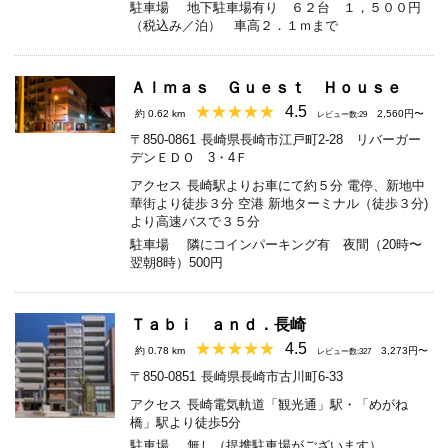
駐車場
地下駐車場有り ６２台 １，５００円
（税込み／泊） 車高２．１ｍまで
Ａｌｍａｓ Ｇｕｅｓｔ Ｈｏｕｓｅ
4.5
約 0.62 km
2,560円〜
レビュー数:29
〒850-0861
長崎県長崎市江戸町2-28 リバーガー
デンＥＤＯ 3・4Ｆ
アクセス
長崎駅よりお車にて約５分 電停、新地中
華街より徒歩３分 空港 新地ターミナル（徒歩３分)
より高速バスで３５分
駐車場
隣にコインパーキング有 夜間（20時〜
翌朝8時）500円
Ｔａｂｉ ａｎｄ．長崎
4.5
約 0.78 km
3,273円〜
レビュー数:327
〒850-0851
長崎県長崎市古川町6-33
アクセス
長崎電気軌道「観光通」駅・「めがね
橋」駅より徒歩5分
駐車場
無し（提携駐車場がございます）