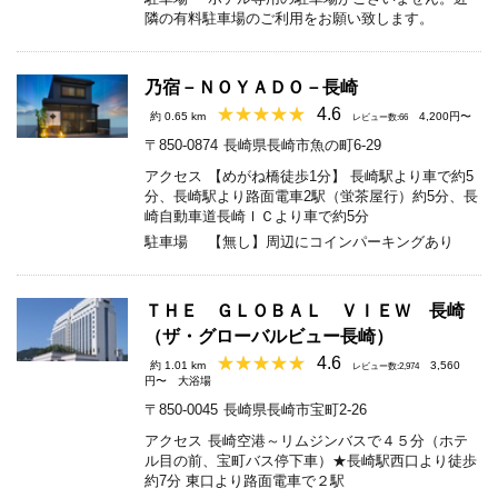
隣の有料駐車場のご利用をお願い致します。
乃宿－ＮＯＹＡＤＯ－長崎
4.6
約 0.65 km
4,200円〜
レビュー数:66
〒850-0874
長崎県長崎市魚の町6-29
アクセス
【めがね橋徒歩1分】 長崎駅より車で約5
分、長崎駅より路面電車2駅（蛍茶屋行）約5分、長
崎自動車道長崎ＩＣより車で約5分
駐車場
【無し】周辺にコインパーキングあり
ＴＨＥ ＧＬＯＢＡＬ ＶＩＥＷ 長崎
（ザ・グローバルビュー長崎）
4.6
約 1.01 km
3,560
レビュー数:2,974
円〜
大浴場
〒850-0045
長崎県長崎市宝町2-26
アクセス
長崎空港～リムジンバスで４５分（ホテ
ル目の前、宝町バス停下車）★長崎駅西口より徒歩
約7分 東口より路面電車で２駅