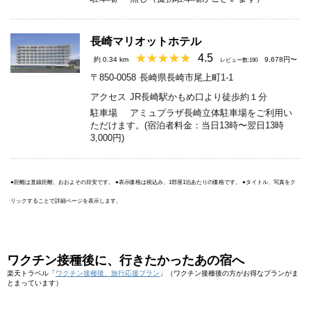
長崎マリオットホテル
4.5
約 0.34 km
9,678円〜
レビュー数:190
〒850-0058
長崎県長崎市尾上町1-1
アクセス
JR長崎駅かもめ口より徒歩約１分
駐車場
アミュプラザ長崎立体駐車場をご利用い
ただけます。(宿泊者料金：当日13時〜翌日13時
3,000円)
●距離は直線距離、おおよその目安です。 ●表示価格は税込み、1部屋1泊あたりの価格です。 ●タイトル、写真をク
リックすることで詳細ページを表示します。
ワクチン接種後に、行きたかったあの宿へ
楽天トラベル「
ワクチン接種後、旅行応援プラン
」（ワクチン接種後の方がお得なプランがま
とまっています）