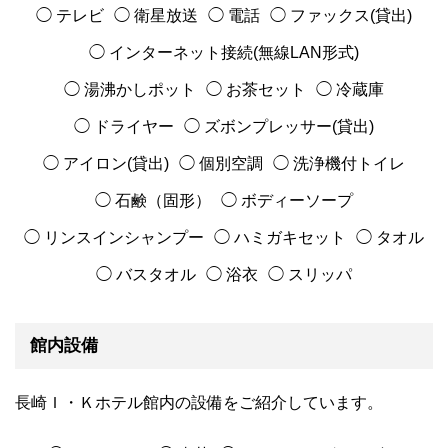
◯ テレビ
◯ 衛星放送
◯ 電話
◯ ファックス(貸出)
◯ インターネット接続(無線LAN形式)
◯ 湯沸かしポット
◯ お茶セット
◯ 冷蔵庫
◯ ドライヤー
◯ ズボンプレッサー(貸出)
◯ アイロン(貸出)
◯ 個別空調
◯ 洗浄機付トイレ
◯ 石鹸（固形）
◯ ボディーソープ
◯ リンスインシャンプー
◯ ハミガキセット
◯ タオル
◯ バスタオル
◯ 浴衣
◯ スリッパ
館内設備
長崎Ｉ・Ｋホテル館内の設備をご紹介しています。