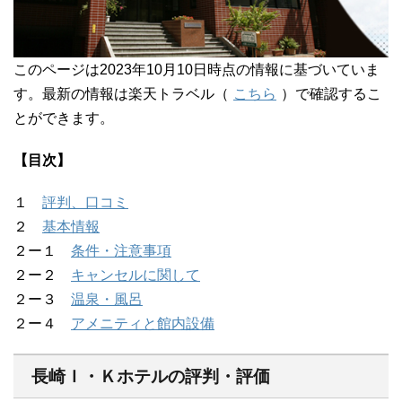
このページは2023年10月10日時点の情報に基づいていま
す。最新の情報は楽天トラベル（
こちら
）で確認するこ
とができます。
【目次】
１
評判、口コミ
２
基本情報
２ー１
条件・注意事項
２ー２
キャンセルに関して
２ー３
温泉・風呂
２ー４
アメニティと館内設備
長崎Ｉ・Ｋホテルの評判・評価