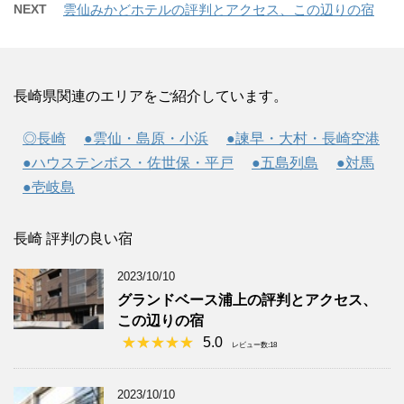
NEXT
雲仙みかどホテルの評判とアクセス、この辺りの宿
長崎県関連のエリアをご紹介しています。
◎長崎
●雲仙・島原・小浜
●諫早・大村・長崎空港
●ハウステンボス・佐世保・平戸
●五島列島
●対馬
●壱岐島
長崎 評判の良い宿
2023/10/10
グランドベース浦上の評判とアクセス、
この辺りの宿
5.0
レビュー数:18
2023/10/10