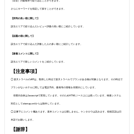
（目安）の価格帯で絞り込むことができます。
さらにキーワードを指定して探すことができます。
【評判の良い宿に関して】
該当エリアで絞り込んだレビュー評価の高い順にご紹介しています。
【話題の宿に関して】
該当エリアで絞り込んだ評価した人の多い順にご紹介しています。
【新着コメントに関して】
該当エリアで新しいコメントをご紹介しています。
【注意事項】
◯ 楽天トラベルのAPIは、取得した時点で楽天トラベルでプランがある物が対象となります。その時点で
プランがないホテルに関しては電話予約、価格等の情報を非開示にしています。
非開示自体はJavascriptで実現しています。そのためHTMLソース上には残っています。検索システム
対応としてsitemap.xmlからは除外しています。
◯ 記事下にコメント欄あります。基本コメントは公開しません。ケンタロウは読みます。投稿言語は日
本語でお願いします。
【謝辞】