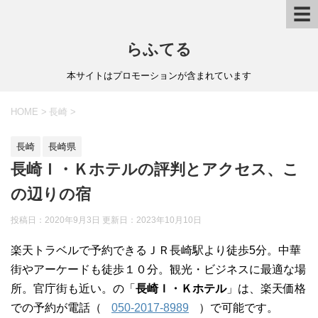
☰
らふてる
本サイトはプロモーションが含まれています
HOME
>
長崎
>
長崎
長崎県
長崎Ｉ・Ｋホテルの評判とアクセス、こ
の辺りの宿
投稿日：2020年9月3日 更新日：
2023年10月10日
楽天トラベルで予約できるＪＲ長崎駅より徒歩5分。中華
街やアーケードも徒歩１０分。観光・ビジネスに最適な場
所。官庁街も近い。の「
長崎Ｉ・Ｋホテル
」は、楽天価格
での予約が電話（
050-2017-8989
）で可能です。