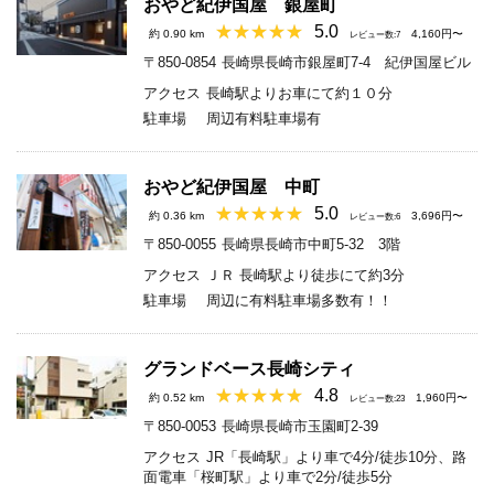
おやど紀伊国屋 銀屋町
5.0
約 0.90 km
4,160円〜
レビュー数:7
〒850-0854
長崎県長崎市銀屋町7-4 紀伊国屋ビル
アクセス
長崎駅よりお車にて約１０分
駐車場
周辺有料駐車場有
おやど紀伊国屋 中町
5.0
約 0.36 km
3,696円〜
レビュー数:6
〒850-0055
長崎県長崎市中町5-32 3階
アクセス
ＪＲ 長崎駅より徒歩にて約3分
駐車場
周辺に有料駐車場多数有！！
グランドベース長崎シティ
4.8
約 0.52 km
1,960円〜
レビュー数:23
〒850-0053
長崎県長崎市玉園町2-39
アクセス
JR「長崎駅」より車で4分/徒歩10分、路
面電車「桜町駅」より車で2分/徒歩5分