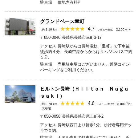
駐車場
敷地内有料P
グランドベース幸町
4.7
約 1.10 km
2,100円〜
レビュー数:10
〒850-0046
長崎県長崎市幸町3-17
アクセス
長崎駅からは長崎電軌「宝町」で下車後
徒歩約４分。長崎空港からからはリムジンバスで約
５分。
駐車場
専用駐車場はございません。近隣コイン
パーキングをご利用ください。
ヒルトン長崎（Ｈｉｌｔｏｎ Ｎａｇａ
ｓａｋｉ）
4.6
約 0.70 km
8,009円〜
レビュー数:203
大浴場
〒850-0058
長崎県長崎市尾上町4-2
アクセス
長崎駅西口より徒歩1分。歩行者専用デッ
キで直結。
駐車場
ホテル専用の駐車場がございません。近