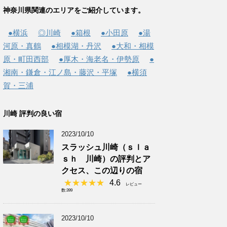
神奈川県関連のエリアをご紹介しています。
●横浜
◎川崎
●箱根
●小田原
●湯
河原・真鶴
●相模湖・丹沢
●大和・相模
原・町田西部
●厚木・海老名・伊勢原
●
湘南・鎌倉・江ノ島・藤沢・平塚
●横須
賀・三浦
川崎 評判の良い宿
2023/10/10
スラッシュ川崎（ｓｌａ
ｓｈ 川崎）の評判とア
クセス、この辺りの宿
4.6
レビュー
数:399
2023/10/10