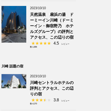
2023/10/10
天然温泉 扇浜の湯 ド
ーミーイン川崎（ドーミ
ーイン・御宿野乃 ホテ
ルズグループ）の評判と
アクセス、この辺りの宿
4.5
レビュー
数:1,896
川崎 話題の宿
2023/10/10
川崎セントラルホテルの
評判とアクセス、この辺
りの宿
3.8
レビュー
数:4,270