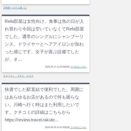
川崎第一ホテル溝ノ口
Refa部屋は女性向け、食事は魚の日が入
れ替わり今回は空いていなくてRefa部屋
でした。通常のシングルにシャンプーリ
ンス、ドライヤーとヘアアイロンが加わ
った感じです。女子が喜ぶ設備でした
が、オ…
2026-06-27 11:23:44投稿
つづきはこちら
ＨＯＴＥＬ ＡＲＵ ＫＳＰ
快適でした駅直結で便利でした。周囲に
はあらゆるお店があるので何も困らな
い。川崎へ行く時はまた利用したいで
す。クチコミの詳細はこちらから
https://review.travel.rakute…
2026-06-26 22:47:50投稿
つづきはこちら