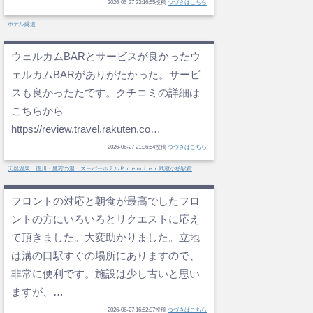
2026-06-27 23:16:55投稿
つづきはこちら
ホテル縁道
ウェルカムBARとサービスが良かったウ
ェルカムBARがありがたかった。サービ
スも良かったたです。クチコミの詳細は
こちらから
https://review.travel.rakuten.co…
2026-06-27 21:36:54投稿
つづきはこちら
天然温泉 徳川・鷹狩の湯 スーパーホテルＰｒｅｍｉｅｒ武蔵小杉駅前
フロントの対応と朝食が最高でしたフロ
ントの方にいろいろとリクエストに応え
て頂きました。大変助かりました。立地
は溝の口駅すぐの場所にありますので、
非常に便利です。施設は少し古いと思い
ますが、…
2026-06-27 16:52:37投稿
つづきはこちら