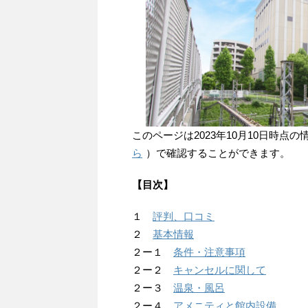
このページは2023年10月10日時
ら
）で確認することができます。
【目次】
１
評判、口コミ
２
基本情報
２ー１
条件・注意事項
２ー２
キャンセルに関して
２ー３
温泉・風呂
２ー４
アメニティと館内設備