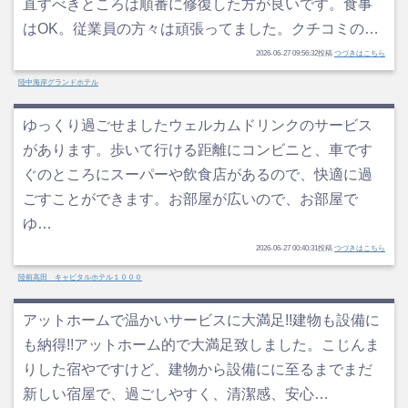
直すべきところは順番に修復した方が良いです。食事
はOK。従業員の方々は頑張ってました。クチコミの…
2026-06-27 09:56:32投稿
つづきはこちら
陸中海岸グランドホテル
ゆっくり過ごせましたウェルカムドリンクのサービス
があります。歩いて行ける距離にコンビニと、車です
ぐのところにスーパーや飲食店があるので、快適に過
ごすことができます。お部屋が広いので、お部屋で
ゆ…
2026-06-27 00:40:31投稿
つづきはこちら
陸前高田 キャピタルホテル１０００
アットホームで温かいサービスに大満足!!建物も設備に
も納得!!アットホーム的で大満足致しました。こじんま
りした宿やですけど、建物から設備にに至るまでまだ
新しい宿屋で、過ごしやすく、清潔感、安心…