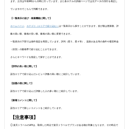
ます。土日は午前8時から11時に行っています。また各ホテルの詳細ページでは元データの日付を表記し
ていますのでこちらで判断できます。
【一覧表示の並び・検索機能に関して】
ホームページ
、
カテゴリ（エリアで絞り込む）
は一覧表示から探すことができます。並び順は更新順、評
価の高い順、価格の安い順、価格の高い順に変更できます。
一覧表示の下部では条件指定を用意しています。評判（星５、星４等）、温泉がある等の条件や最安料金
（目安）の価格帯で絞り込むことができます。
さらにキーワードを指定して探すことができます。
【評判の良い宿に関して】
該当エリアで絞り込んだレビュー評価の高い順にご紹介しています。
【話題の宿に関して】
該当エリアで絞り込んだ評価した人の多い順にご紹介しています。
【新着コメントに関して】
該当エリアで新しいコメントをご紹介しています。
【注意事項】
◯ 楽天トラベルのAPIは、取得した時点で楽天トラベルでプランがある物が対象となります。その時点で