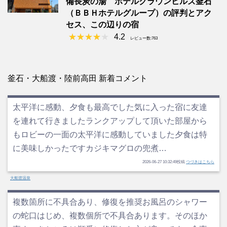
備長炭の湯 ホテルクラウンヒルズ釜石
（ＢＢＨホテルグループ）の評判とアク
セス、この辺りの宿
4.2
レビュー数:763
釜石・大船渡・陸前高田 新着コメント
太平洋に感動、夕食も最高でした気に入った宿に友達
を連れて行きましたランクアップして頂いた部屋から
もロビーの一面の太平洋に感動していました夕食は特
に美味しかったですカジキマグロの兜煮…
2026-06-27 10:32:49投稿
つづきはこちら
大船渡温泉
複数箇所に不具合あり、修復を推奨お風呂のシャワー
の蛇口はじめ、複数個所で不具合あります。そのほか