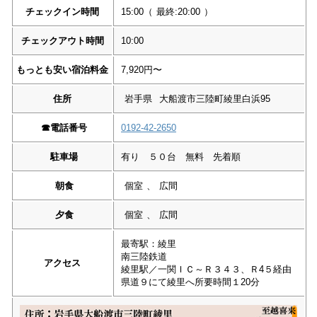
チェックイン時間
15:00
（
最終:20:00
）
チェックアウト時間
10:00
もっとも安い宿泊料金
7,920円〜
住所
岩手県
大船渡市三陸町綾里白浜95
☎︎
電話番号
0192-42-2650
駐車場
有り ５０台 無料 先着順
朝食
個室
、
広間
夕食
個室
、
広間
最寄駅：綾里
南三陸鉄道
アクセス
綾里駅／一関ＩＣ～Ｒ３４３、Ｒ4５経由
県道９にて綾里へ所要時間１20分