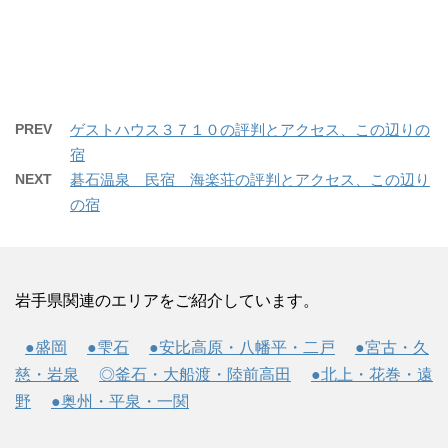
PREV
ゲストハウス３７１０の評判とアクセス、この辺りの
宿
NEXT
碁石温泉 民宿 海楽荘の評判とアクセス、この辺り
の宿
岩手県関連のエリアをご紹介しています。
●盛岡
●雫石
●安比高原・八幡平・二戸
●宮古・久
慈・岩泉
◎釜石・大船渡・陸前高田
●北上・花巻・遠
野
●奥州・平泉・一関