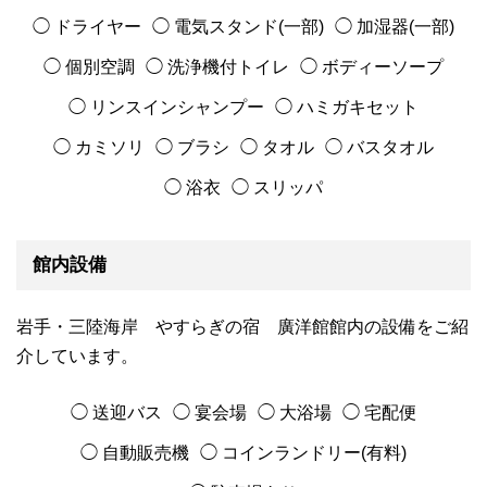
◯ ドライヤー
◯ 電気スタンド(一部)
◯ 加湿器(一部)
◯ 個別空調
◯ 洗浄機付トイレ
◯ ボディーソープ
◯ リンスインシャンプー
◯ ハミガキセット
◯ カミソリ
◯ ブラシ
◯ タオル
◯ バスタオル
◯ 浴衣
◯ スリッパ
館内設備
岩手・三陸海岸 やすらぎの宿 廣洋館館内の設備をご紹
介しています。
◯ 送迎バス
◯ 宴会場
◯ 大浴場
◯ 宅配便
◯ 自動販売機
◯ コインランドリー(有料)