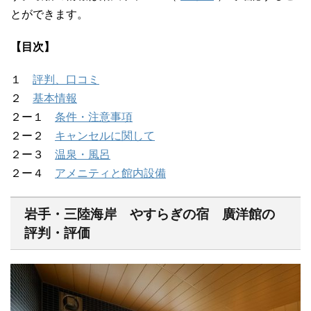
とができます。
【目次】
１
評判、口コミ
２
基本情報
２ー１
条件・注意事項
２ー２
キャンセルに関して
２ー３
温泉・風呂
２ー４
アメニティと館内設備
岩手・三陸海岸 やすらぎの宿 廣洋館の
評判・評価