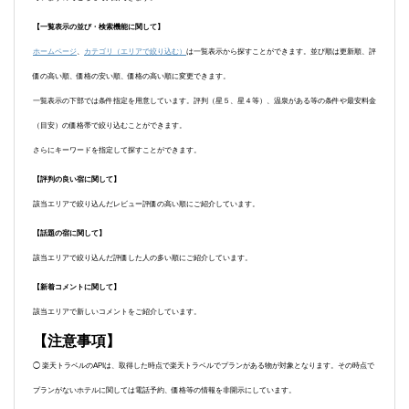
【一覧表示の並び・検索機能に関して】
ホームページ
、
カテゴリ（エリアで絞り込む）
は一覧表示から探すことができます。並び順は更新順、評
価の高い順、価格の安い順、価格の高い順に変更できます。
一覧表示の下部では条件指定を用意しています。評判（星５、星４等）、温泉がある等の条件や最安料金
（目安）の価格帯で絞り込むことができます。
さらにキーワードを指定して探すことができます。
【評判の良い宿に関して】
該当エリアで絞り込んだレビュー評価の高い順にご紹介しています。
【話題の宿に関して】
該当エリアで絞り込んだ評価した人の多い順にご紹介しています。
【新着コメントに関して】
該当エリアで新しいコメントをご紹介しています。
【注意事項】
◯ 楽天トラベルのAPIは、取得した時点で楽天トラベルでプランがある物が対象となります。その時点で
プランがないホテルに関しては電話予約、価格等の情報を非開示にしています。