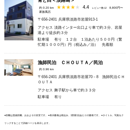
青と白＜淡路島＞
4.4
約 0.20 km
8,800円〜
レビュー数:12
家族風呂
〒656-2401
兵庫県淡路市岩屋913-1
アクセス
淡路インター出口より車で約３分、岩屋
港より徒歩約３分
駐車場
有り １２台 １泊あたり５００円（繁
忙期１０００円）円（税込み／泊） 先着順
漁師民泊 ＣＨＯＵＴＡ／民泊
約 0.96 km
〒656-2401
兵庫県淡路市岩屋70－8 漁師民泊ＣＨ
ＯＵＴＡ
アクセス
舞子駅から車で約３３分
駐車場
有り
●距離は直線距離、おおよその目安です。 ●表示価格は税込み、1部屋1泊あたりの価格です。 ●タイトル、写真をク
リックすることで詳細ページを表示します。