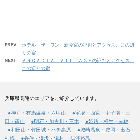
PREV
ホテル ザ・ワン 新今宮の評判とアクセス、この辺
りの宿
NEXT
ＡＲＣＡＤＩＡ ＶＩＬＬＡＧＥの評判とアクセス、
この辺りの宿
兵庫県関連のエリアをご紹介しています。
●神戸・有馬温泉・六甲山
●宝塚・西宮・甲子園・三
田・篠山
●明石・加古川・三木
●姫路・相生・赤穂
●和田山・竹田城・ハチ高原
●城崎温泉・豊岡・出石・
神鍋
●香住・浜坂・湯村
◎淡路島