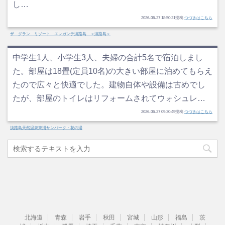
し…
2026-06-27 18:50:21投稿
つづきはこちら
ザ グラン リゾート エレガンテ淡路島 ＜淡路島＞
中学生1人、小学生3人、夫婦の合計5名で宿泊しまし
た。部屋は18畳(定員10名)の大きい部屋に泊めてもらえ
たので広々と快適でした。建物自体や設備は古めでし
たが、部屋のトイレはリフォームされてウォシュレ…
2026-06-27 09:30:49投稿
つづきはこちら
淡路島天然温泉東浦サンパーク・花の湯
北海道
青森
岩手
秋田
宮城
山形
福島
茨