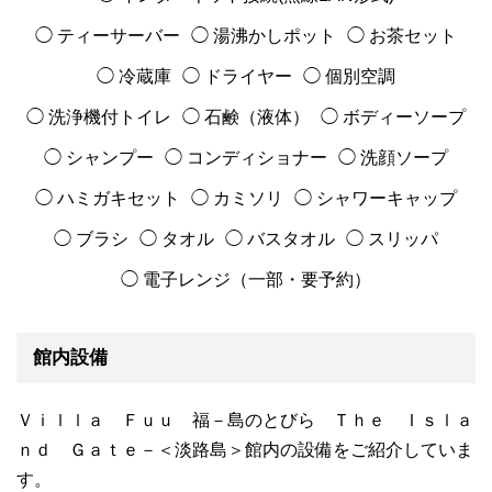
◯ ティーサーバー
◯ 湯沸かしポット
◯ お茶セット
◯ 冷蔵庫
◯ ドライヤー
◯ 個別空調
◯ 洗浄機付トイレ
◯ 石鹸（液体）
◯ ボディーソープ
◯ シャンプー
◯ コンディショナー
◯ 洗顔ソープ
◯ ハミガキセット
◯ カミソリ
◯ シャワーキャップ
◯ ブラシ
◯ タオル
◯ バスタオル
◯ スリッパ
◯ 電子レンジ（一部・要予約）
館内設備
Ｖｉｌｌａ Ｆｕｕ 福－島のとびら Ｔｈｅ Ｉｓｌａ
ｎｄ Ｇａｔｅ－＜淡路島＞館内の設備をご紹介していま
す。