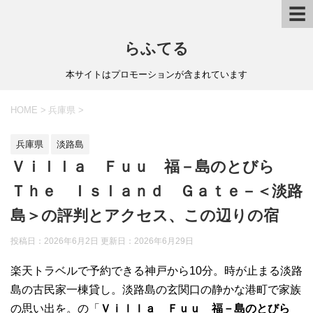
☰
らふてる
本サイトはプロモーションが含まれています
HOME
>
兵庫県
>
兵庫県
淡路島
Ｖｉｌｌａ Ｆｕｕ 福－島のとびら
Ｔｈｅ Ｉｓｌａｎｄ Ｇａｔｅ－＜淡路
島＞の評判とアクセス、この辺りの宿
投稿日：2026年6月2日 更新日：
2026年6月29日
楽天トラベルで予約できる神戸から10分。時が止まる淡路
島の古民家一棟貸し。淡路島の玄関口の静かな港町で家族
の思い出を。の「
Ｖｉｌｌａ Ｆｕｕ 福－島のとびら