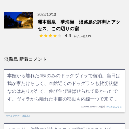
2023/10/10
洲本温泉 夢海游 淡路島の評判とアク
セス、この辺りの宿
4.4
レビュー数:2,258
淡路島 新着コメント
本館から離れた4棟のみのドッグヴィラで宿泊。当日は
我が家だけらしく、本館近くのドッグランも貸切状態
なのはありがたく、伸び伸び遊ばせられて良かったで
す。ヴィラから離れた本館の移動も内線一つで来て…
2026-06-28 00:47:16投稿
つづきはこちら
ホテルアナガ＜淡路島＞