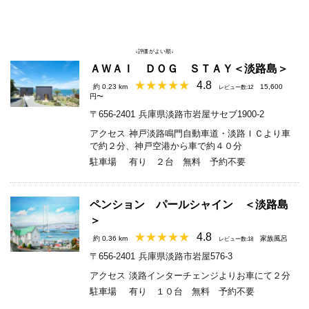
↓評価がよい順↓
ＡＷＡＩ ＤＯＧ ＳＴＡＹ＜淡路島＞
4.8
約 0.23 km
15,600
レビュー数:12
円〜
〒656-2401
兵庫県淡路市岩屋サセブ1900-2
アクセス
神戸淡路鳴門自動車道・淡路ＩＣより車
で約２分、神戸空港から車で約４０分
駐車場
有り ２台 無料 予約不要
ペンション パールシャイン ＜淡路島
＞
4.8
約 0.36 km
家族風呂
レビュー数:18
〒656-2401
兵庫県淡路市岩屋576-3
アクセス
淡路インターチェンジよりお車にて２分
駐車場
有り １０台 無料 予約不要