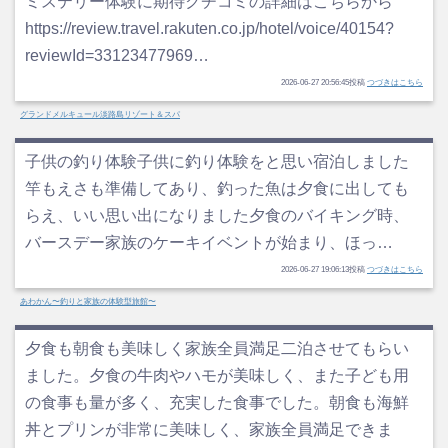
ミステリー体験に期待クチコミの詳細はこちらから
https://review.travel.rakuten.co.jp/hotel/voice/40154?
reviewId=33123477969…
2026-06-27 20:56:45投稿
つづきはこちら
グランドメルキュール淡路島リゾート＆スパ
子供の釣り体験子供に釣り体験をと思い宿泊しました
竿もえさも準備してあり、釣った魚は夕食に出しても
らえ、いい思い出になりました夕食のバイキング時、
バースデー家族のケーキイベントが始まり、ほっ…
2026-06-27 19:06:13投稿
つづきはこちら
あわかん〜釣りと家族の体験型旅館〜
夕食も朝食も美味しく家族全員満足二泊させてもらい
ました。夕食の牛肉やハモが美味しく、また子ども用
の食事も量が多く、充実した食事でした。朝食も海鮮
丼とプリンが非常に美味しく、家族全員満足できま