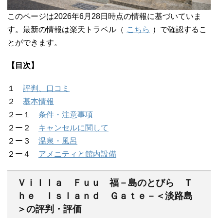
このページは2026年6月28日時点の情報に基づいていま
す。最新の情報は楽天トラベル（
こちら
）で確認するこ
とができます。
【目次】
１
評判、口コミ
２
基本情報
２ー１
条件・注意事項
２ー２
キャンセルに関して
２ー３
温泉・風呂
２ー４
アメニティと館内設備
Ｖｉｌｌａ Ｆｕｕ 福－島のとびら Ｔ
ｈｅ Ｉｓｌａｎｄ Ｇａｔｅ－＜淡路島
＞の評判・評価