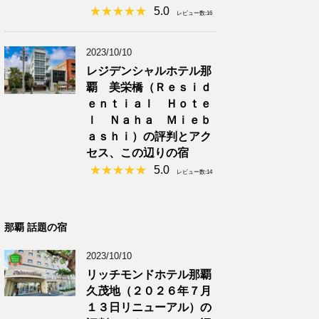
5.0
レビュー数:16
2023/10/10
レジデンシャルホテル那
覇 美栄橋（Ｒｅｓｉｄ
ｅｎｔｉａｌ Ｈｏｔｅ
ｌ Ｎａｈａ Ｍｉｅｂ
ａｓｈｉ）の評判とアク
セス、この辺りの宿
5.0
レビュー数:14
那覇 話題の宿
2023/10/10
リッチモンドホテル那覇
久茂地（２０２６年７月
１３日リニューアル）の