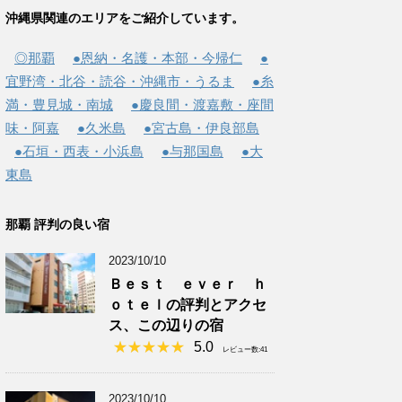
沖縄県関連のエリアをご紹介しています。
◎那覇
●恩納・名護・本部・今帰仁
●
宜野湾・北谷・読谷・沖縄市・うるま
●糸
満・豊見城・南城
●慶良間・渡嘉敷・座間
味・阿嘉
●久米島
●宮古島・伊良部島
●石垣・西表・小浜島
●与那国島
●大
東島
那覇 評判の良い宿
2023/10/10
Ｂｅｓｔ ｅｖｅｒ ｈ
ｏｔｅｌの評判とアクセ
ス、この辺りの宿
5.0
レビュー数:41
2023/10/10