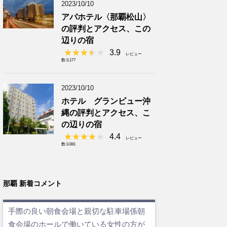
2023/10/10
アパホテル〈那覇松山〉
の評判とアクセス、この
辺りの宿
3.9
レビュー
数:3,177
2023/10/10
ホテル グランビュー沖
縄の評判とアクセス、こ
の辺りの宿
4.4
レビュー
数:3,081
那覇 新着コメント
手際の良い朝食会場と親切な駐車場係朝
食会場のホールで働いている女性の方が