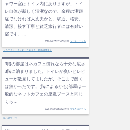
ャワー室はトイレ内にありますが、トイ
レ自体が新しく清潔なので、余程の潔癖
症でなければ大丈夫かと。駅近、格安、
清潔、接客丁寧と貧乏旅行者には有難い
宿です。…
2026-06-27 22:16:53投稿
つづきはこちら
ＨＯＴＥＬ ＴＨＥ ＣＵＢＥ 那覇国際通り
3階の部屋はネカフェ慣れなら十分な広さ
3階に泊まりました。トイレが臭いとレビ
ューが散見してましたが、そこまで酷く
は無かったです。(階によるかも)部屋は一
般的なネットカフェの座敷ブースと同じ
くら…
2026-06-27 22:12:21投稿
つづきはこちら
ロハスヴィラ