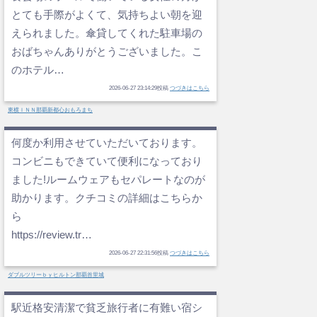
とても手際がよくて、気持ちよい朝を迎
えられました。傘貸してくれた駐車場の
おばちゃんありがとうございました。こ
のホテル…
2026-06-27 23:14:29投稿
つづきはこちら
東横ＩＮＮ那覇新都心おもろまち
何度か利用させていただいております。
コンビニもできていて便利になっており
ました!ルームウェアもセパレートなのが
助かります。クチコミの詳細はこちらか
ら
https://review.tr…
2026-06-27 22:31:56投稿
つづきはこちら
ダブルツリーｂｙヒルトン那覇首里城
駅近格安清潔で貧乏旅行者に有難い宿シ