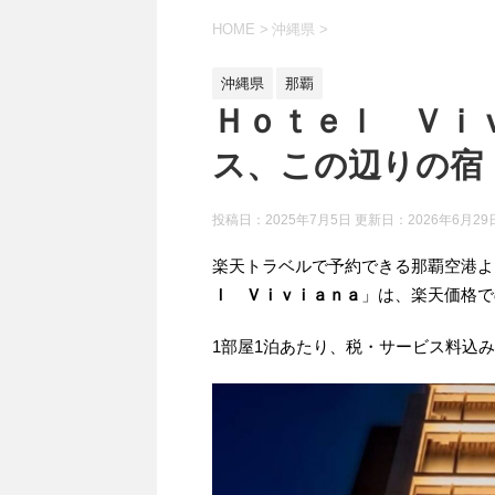
HOME
>
沖縄県
>
沖縄県
那覇
Ｈｏｔｅｌ Ｖｉ
ス、この辺りの宿
投稿日：2025年7月5日 更新日：
2026年6月29
楽天トラベルで予約できる那覇空港よ
ｌ Ｖｉｖｉａｎａ
」は、楽天価格
1部屋1泊あたり、税・サービス料込