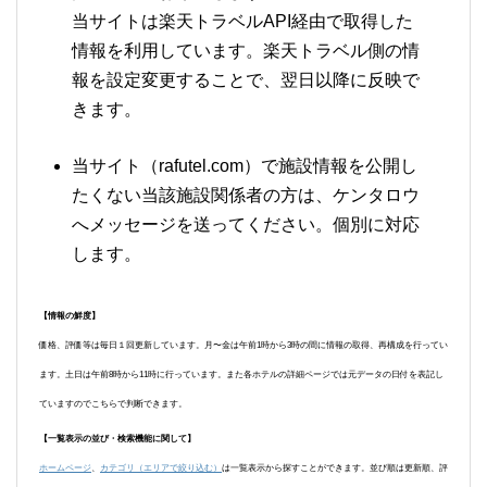
当サイトは楽天トラベルAPI経由で取得した
情報を利用しています。楽天トラベル側の情
報を設定変更することで、翌日以降に反映で
きます。
当サイト（rafutel.com）で施設情報を公開し
たくない当該施設関係者の方は、ケンタロウ
へメッセージを送ってください。個別に対応
します。
【情報の鮮度】
価格、評価等は毎日１回更新しています。月〜金は午前1時から3時の間に情報の取得、再構成を行ってい
ます。土日は午前8時から11時に行っています。また各ホテルの詳細ページでは元データの日付を表記し
ていますのでこちらで判断できます。
【一覧表示の並び・検索機能に関して】
ホームページ
、
カテゴリ（エリアで絞り込む）
は一覧表示から探すことができます。並び順は更新順、評