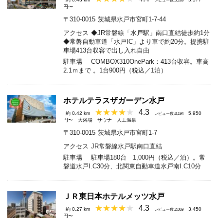
レビュー数:5,189
円〜
〒310-0015
茨城県水戸市宮町1-7-44
アクセス
◆JR常磐線「水戸駅」南口直結徒歩約1分
◆常磐自動車道「水戸IC」より車で約20分。提携駐
車場413台収容で出し入れ自由
駐車場
COMBOX310OnePark：413台収容。車高
2.1ｍまで 。1台900円（税込／1泊）
ホテルテラスザガーデン水戸
4.3
約 0.42 km
5,950
レビュー数:3,194
円〜
大浴場
サウナ
人工温泉
〒310-0015
茨城県水戸市宮町1-7
アクセス
JR常磐線水戸駅南口直結
駐車場
駐車場180台 1,000円（税込／泊）。常
磐道水戸I.C30分、北関東自動車道水戸南I.C10分
ＪＲ東日本ホテルメッツ水戸
4.3
約 0.27 km
3,450
レビュー数:2,069
円〜