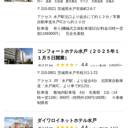
円〜
温泉
大浴場
露天風呂
サウナ
天然温泉
水風呂
〒310-0021
茨城県水戸市南町2-6-7
アクセス
水戸駅北口より徒歩にて約１２分／常磐
自動車道水戸ICから約２０分
駐車場
有り(機械式立体駐車場52台/料金15時〜翌
朝11時800円） 完全先着順
コンフォートホテル水戸（２０２５年１
１月５日開業）
4.4
約 0.57 km
3,650円〜
レビュー数:330
〒310-0801
茨城県水戸市桜川1-1-23
アクセス
JR「水戸駅」より徒歩4分、北関東自動車
道「水戸南IC」より車で約12分。
駐車場
敷地内駐車場 4台 先着順 1泊（14
時〜翌11時）800円（時間外100円/1時間） ※車種
制限有
ダイワロイネットホテル水戸
4.4
約 0.43 km
5,577