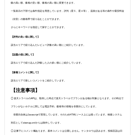
価の高い順、価格の安い順、価格の高い順に変更できます。
一覧表示の下部では条件指定を用意しています。評判（星５、星４等）、温泉がある等の条件や最安料金
（目安）の価格帯で絞り込むことができます。
さらにキーワードを指定して探すことができます。
【評判の良い宿に関して】
該当エリアで絞り込んだレビュー評価の高い順にご紹介しています。
【話題の宿に関して】
該当エリアで絞り込んだ評価した人の多い順にご紹介しています。
【新着コメントに関して】
該当エリアで新しいコメントをご紹介しています。
【注意事項】
◯ 楽天トラベルのAPIは、取得した時点で楽天トラベルでプランがある物が対象となります。その時点で
プランがないホテルに関しては電話予約、価格等の情報を非開示にしています。
非開示自体はJavascriptで実現しています。そのためHTMLソース上には残っています。検索システム
対応としてsitemap.xmlからは除外しています。
◯ 記事下にコメント欄あります。基本コメントは公開しません。ケンタロウは読みます。投稿言語は日