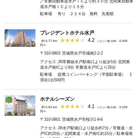
／常磐自動車道水戸ＩＣより約３０分 北関東自動車
道水戸南ＩＣより１５分
駐車場
有り ２２４台 無料 先着順
プレジデントホテル水戸
4.2
約 0.77 km
4,450
レビュー数:1,654
円〜
〒310-0803
茨城県水戸市城南2-2-2
アクセス
JR常磐線水戸駅南口より徒歩5分 北関東
道水戸南ICより8分 常磐道水戸ICより25分
駐車場
提携コインパーキング（平面駐車場） 1
滞在1台500円
ホテルシーズン
4.1
約 0.62 km
3,100
レビュー数:2,332
円〜
〒310-0801
茨城県水戸市桜川1-9-6
アクセス
JR水戸駅南口より徒歩約7分／常磐道・水
戸IC約20分／北関東道・水戸南IC約15分／駐車場有