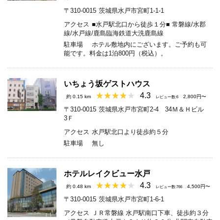
〒310-0015
茨城県水戸市宮町1-1-1
アクセス
■水戸駅北口から徒歩１分■ 常磐線/水郡
線/水戸線/鹿島臨海鉄道大洗鹿島線
駐車場
ホテル敷地内にございます。ご予約も可
能です。料金は1泊800円（税込）。
いちょう坂ゲストハウス
4.3
約 0.15 km
2,800円〜
レビュー数:6
〒310-0015
茨城県水戸市宮町2-4 34Ｍ＆Ｈビル
3Ｆ
アクセス
水戸駅北口より徒歩約５分
駐車場
無し
ホテルレイクビュー水戸
4.3
約 0.48 km
4,500円〜
レビュー数:766
〒310-0015
茨城県水戸市宮町1-6-1
アクセス
ＪＲ常磐線 水戸駅南口下車、徒歩約３分