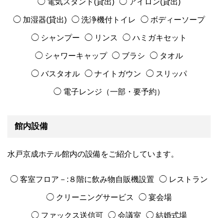
◯ 電気スタンド(貸出)
◯ アイロン(貸出)
◯ 加湿器(貸出)
◯ 洗浄機付トイレ
◯ ボディーソープ
◯ シャンプー
◯ リンス
◯ ハミガキセット
◯ シャワーキャップ
◯ ブラシ
◯ タオル
◯ バスタオル
◯ ナイトガウン
◯ スリッパ
◯ 電子レンジ（一部・要予約）
館内設備
水戸京成ホテル館内の設備をご紹介しています。
◯ 客室フロア－:８階に飲み物自販機設置
◯ レストラン
◯ クリーニングサービス
◯ 宴会場
◯ ファックス送信可
◯ 会議室
◯ 結婚式場