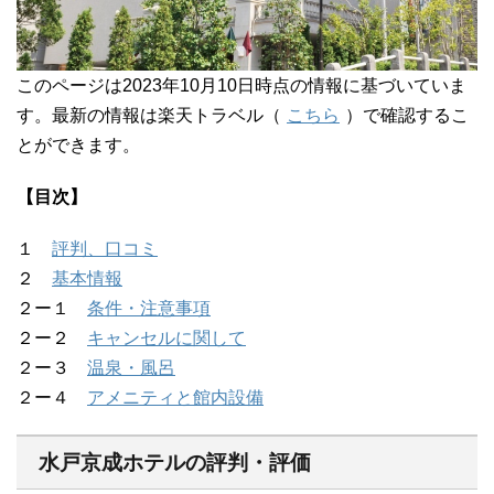
このページは2023年10月10日時点の情報に基づいていま
す。最新の情報は楽天トラベル（
こちら
）で確認するこ
とができます。
【目次】
１
評判、口コミ
２
基本情報
２ー１
条件・注意事項
２ー２
キャンセルに関して
２ー３
温泉・風呂
２ー４
アメニティと館内設備
水戸京成ホテルの評判・評価