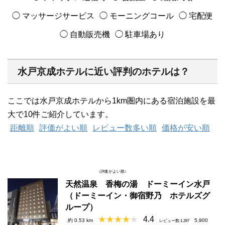
◯ マッサージサービス
◯ モーニングコール
◯ 宅配便
◯ 自動販売機
◯ 駐車場あり
水戸京成ホテルに近い評判のホテルは？
ここでは水戸京成ホテルから1km圏内にある宿泊施設を最
大で10件ご紹介しています。
距離順
評価がよい順
レビュー数多い順
価格が安い順
↓評価がよい順↓
天然温泉 香梅の湯 ドーミーイン水戸
（ドーミーイン・御宿野乃 ホテルズグ
ループ）
4.4
約 0.53 km
5,900
レビュー数:1,397