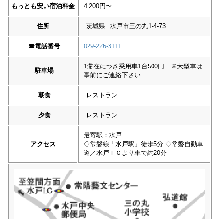
もっとも安い宿泊料金
4,200円〜
住所
茨城県
水戸市三の丸1-4-73
☎︎
電話番号
029-226-3111
1滞在につき乗用車1台500円 ※大型車は
駐車場
事前にご連絡下さい
朝食
レストラン
夕食
レストラン
最寄駅：水戸
アクセス
◇常磐線「水戸駅」徒歩5分 ◇常磐自動車
道／水戸ＩＣより車で約20分