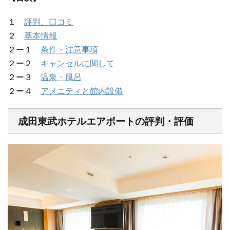
１
評判、口コミ
２
基本情報
２ー１
条件・注意事項
２ー２
キャンセルに関して
２ー３
温泉・風呂
２ー４
アメニティと館内設備
成田東武ホテルエアポートの評判・評価