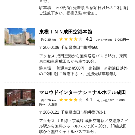
10分。
駐車場
500円/泊 先着順 ※宿泊日以外のご利用は
ご遠慮下さい。提携先駐車場無し
東横ＩＮＮ成田空港本館
4.1
約 0.35 km
5,093円〜
レビュー数:882
〒286-0106
千葉県成田市取香560
アクセス
成田空港から無料送迎バスで15分。東関
東自動車道成田ICから車で10分。
駐車場
普通車1泊500円 先着順 ※宿泊日以外
のご利用はご遠慮下さい。提携先駐車場無し
マロウドインターナショナルホテル成田
4.1
約 0.76 km
5,000
レビュー数:2,387
円〜
大浴場
〒286-0121
千葉県成田市駒井野763-1
アクセス
ＪＲ線・京成線 成田空港駅／空港第２ビ
ル駅から無料シャトルバスで10～20分。JR線成田
駅から無料シャトルバスで15分。