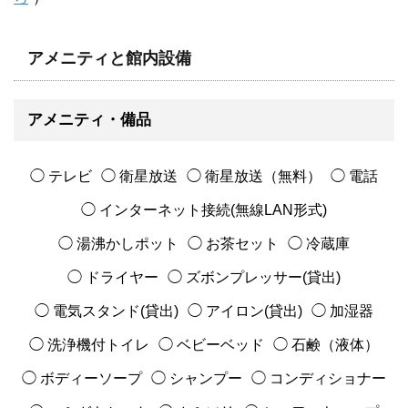
アメニティと館内設備
アメニティ・備品
◯ テレビ
◯ 衛星放送
◯ 衛星放送（無料）
◯ 電話
◯ インターネット接続(無線LAN形式)
◯ 湯沸かしポット
◯ お茶セット
◯ 冷蔵庫
◯ ドライヤー
◯ ズボンプレッサー(貸出)
◯ 電気スタンド(貸出)
◯ アイロン(貸出)
◯ 加湿器
◯ 洗浄機付トイレ
◯ ベビーベッド
◯ 石鹸（液体）
◯ ボディーソープ
◯ シャンプー
◯ コンディショナー