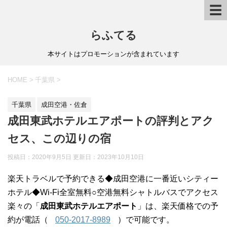
☰
らふてる
本サイトはプロモーションが含まれています
HOME
>
千葉県
>
千葉県
成田空港・佐倉
成田東武ホテルエアポートの評判とアク
セス、この辺りの宿
投稿日：2020年9月5日 更新日：
2023年10月10日
楽天トラベルで予約できる◆成田空港に一番近いシティー
ホテル◆Wi-Fi全室無料○空港無料シャトルバスでアクセス
楽々の「
成田東武ホテルエアポート
」は、楽天価格での予
約が電話（
050-2017-8989
）で可能です。