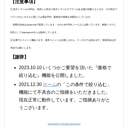
【注意事項】
◯ 楽天トラベルのAPIは、取得した時点で楽天トラベルでプランがある物が対象となります。その時点で
プランがないホテルに関しては電話予約、価格等の情報を非開示にしています。
非開示自体はJavascriptで実現しています。そのためHTMLソース上には残っています。検索システム
対応としてsitemap.xmlからは除外しています。
◯ 記事下にコメント欄あります。基本コメントは公開しません。ケンタロウは読みます。投稿言語は日
本語でお願いします。
【謝辞】
2023.10.10 いくつかご要望を頂いた『価格で
絞り込む』機能を公開しました。
2021.12.30
ホーム
の「この条件で絞り込む」
機能にて不具合のご指摘をいただきました。
現在正常に動作しています。ご指摘ありがと
うございます。
Supported by Rakuten Developers