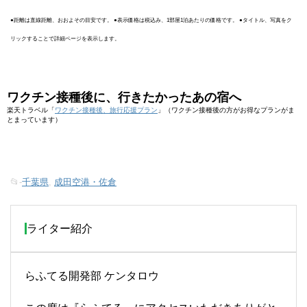
●距離は直線距離、おおよその目安です。 ●表示価格は税込み、1部屋1泊あたりの価格です。 ●タイトル、写真をク
リックすることで詳細ページを表示します。
ワクチン接種後に、行きたかったあの宿へ
楽天トラベル「
ワクチン接種後、旅行応援プラン
」（ワクチン接種後の方がお得なプランがま
とまっています）
📂-
千葉県
,
成田空港・佐倉
ライター紹介
らふてる開発部 ケンタロウ