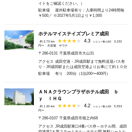
イトをご確認ください。）
駐車場
屋外駐車場有り：入庫時間より24時間毎
￥500／ ※2027年5月1日より￥1,000
ホテルマイステイズプレミア成田
4.3
約 2.73 km
3,232
レビュー数:1,622
円〜
大浴場
サウナ
〒286-0131
千葉県成田市大山31
アクセス
成田空港・JR成田駅まで無料送迎バス有
り・JR成田駅または成田空港よりお車にて約１０分
駐車場
有り 200台（1泊200〜400円）
ＡＮＡクラウンプラザホテル成田 ｂ
ｙ ＩＨＧ
4.2
約 1.30 km
5,553
レビュー数:1,425
円〜
〒286-0107
千葉県成田市堀之内68
アクセス
JR成田駅東口4番バス停⇔ホテル間、成田
空港第1＆第２ターミナル⇔ホテル間 無料シャトル