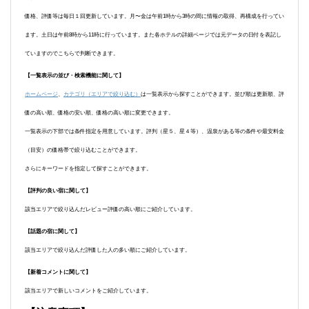
価格、評価等は毎日１回更新しています。月〜金は午前1時から3時の間に情報の取得、再構成を行ってい
ます。土日は午前8時から11時に行っています。また各ホテルの詳細ページでは元データの日付を表記し
ていますのでこちらで判断できます。
【一覧表示の並び・検索機能に関して】
ホームページ
、
カテゴリ（エリアで絞り込む）
は一覧表示から探すことができます。並び順は更新順、評
価の高い順、価格の安い順、価格の高い順に変更できます。
一覧表示の下部では条件指定を用意しています。評判（星５、星４等）、温泉がある等の条件や最安料金
（目安）の価格帯で絞り込むことができます。
さらにキーワードを指定して探すことができます。
【評判の良い宿に関して】
該当エリアで絞り込んだレビュー評価の高い順にご紹介しています。
【話題の宿に関して】
該当エリアで絞り込んだ評価した人の多い順にご紹介しています。
【新着コメントに関して】
該当エリアで新しいコメントをご紹介しています。