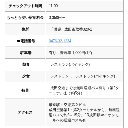
チェックアウト時間
11:00
もっとも安い宿泊料金
3,350円〜
住所
千葉県
成田市取香320-1
☎︎
電話番号
0476-32-1234
駐車場
有り 普通車 1,000円/1泊
朝食
レストラン(バイキング)
夕食
レストラン
、
レストラン(バイキング)
成田空港までは無料送迎バス有り（第2タ
特典
ーミナルまで約5分）
最寄駅：空港第２ビル
成田空港第1・第2ターミナルから、無料送
アクセス
迎バスで約5～15分。JR成田駅やイオンモ
ールへの送迎バスも有