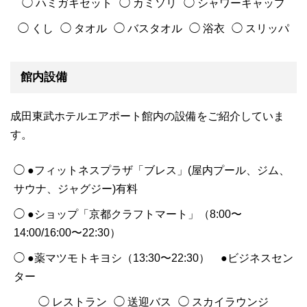
◯ ハミガキセット
◯ カミソリ
◯ シャワーキャップ
◯ くし
◯ タオル
◯ バスタオル
◯ 浴衣
◯ スリッパ
館内設備
成田東武ホテルエアポート館内の設備をご紹介していま
す。
◯ ●フィットネスプラザ「ブレス」(屋内プール、ジム、
サウナ、ジャグジー)有料
◯ ●ショップ「京都クラフトマート」（8:00〜
14:00/16:00〜22:30）
◯ ●薬マツモトキヨシ（13:30〜22:30） ●ビジネスセン
ター
◯ レストラン
◯ 送迎バス
◯ スカイラウンジ