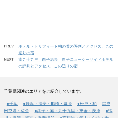
PREV
ホテル・トリフィート柏の葉の評判とアクセス、この
辺りの宿
NEXT
南九十九里 白子温泉 白子ニューシーサイドホテル
の評判とアクセス、この辺りの宿
千葉県関連のエリアをご紹介しています。
●千葉
●舞浜・浦安・船橋・幕張
●松戸・柏
◎成
田空港・佐倉
●銚子・旭・九十九里・東金・茂原
●鴨
川・勝浦・御宿・養老渓谷
●南房総・館山・白浜・千