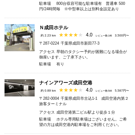
駐車場
800台収容可能な駐車場有 普通車 500
円/24時間毎 ※中型車以上は別料金設定あり
Ｎ成田ホテル
4.0
約 2.23 km
3,500円〜
レビュー数:146
〒287-0224
千葉県成田市新田77-3
アクセス
早朝のタクシー予約が困難になる場合が
御座います、ご了承下さい。
駐車場
有り
ナインアワーズ成田空港
4.0
約 0.89 km
5,587円〜
レビュー数:544
〒282-0004
千葉県成田市古込1-1 成田空港内第２
旅客ターミナル
アクセス
成田空港第二ビル駅より徒歩１分
駐車場
ホテル専用駐車場はございません。ご希
望の方は成田空港内駐車場をご利用ください。