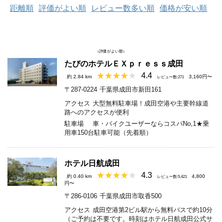
距離順
評価がよい順
レビュー数多い順
価格が安い順
↓評価がよい順↓
たびのホテルＥＸｐｒｅｓｓ成田
4.4
約 2.84 km
3,160円〜
レビュー数:271
〒287-0224
千葉県成田市新田161
アクセス
大型無料駐車場！成田空港や主要幹線道
路へのアクセスが便利
駐車場
車・バイクユーザーならコスパNo,1★乗
用車150台駐車可能（先着順）
ホテル日航成田
4.3
約 0.40 km
4,800
レビュー数:5,421
円〜
〒286-0106
千葉県成田市取香500
アクセス
成田空港第2ビル駅から無料バスで約10分
（ご予約は不要です。時刻はホテル日航成田公式サ