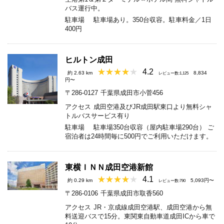
バス運行中。
駐車場
駐車場あり。350台収容。駐車料金／1日
400円
ヒルトン成田
4.2
約 2.63 km
8,834
レビュー数:1,125
円〜
〒286-0127
千葉県成田市小菅456
アクセス
成田空港及びJR成田駅東口より無料シャ
トルバスサービス有り
駐車場
駐車場350台収容（屋内駐車場290台） ご
宿泊者は24時間毎に500円でご利用いただけます。
東横ＩＮＮ成田空港新館
4.1
約 0.29 km
5,093円〜
レビュー数:790
〒286-0106
千葉県成田市取香560
アクセス
JR・京成線成田空港駅、成田空港から無
料送迎バスで15分。東関東自動車道成田ICから車で