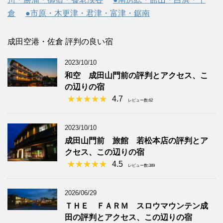
倉
●市原・木更津・君津・富津・鋸南
成田空港・佐倉 評判の良い宿
2023/10/10
和空 成田山門前の評判とアクセス、こ
の辺りの宿
4.7
レビュー数:62
2023/10/10
成田山門前 旅館 若松本店の評判とア
クセス、この辺りの宿
4.5
レビュー数:389
2026/06/29
ＴＨＥ ＦＡＲＭ スロウマウンテン成
田の評判とアクセス、この辺りの宿