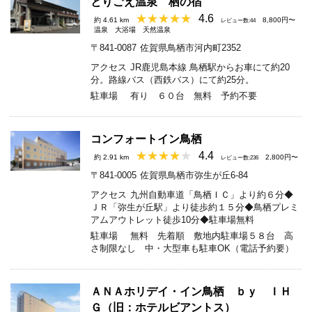
とりごえ温泉 栖の宿
4.6
約 4.61 km
8,800円〜
レビュー数:44
温泉
大浴場
天然温泉
〒841-0087
佐賀県鳥栖市河内町2352
アクセス
JR鹿児島本線 鳥栖駅からお車にて約20
分。路線バス（西鉄バス）にて約25分。
駐車場
有り ６０台 無料 予約不要
コンフォートイン鳥栖
4.4
約 2.91 km
2,800円〜
レビュー数:236
〒841-0005
佐賀県鳥栖市弥生が丘6-84
アクセス
九州自動車道「鳥栖ＩＣ」より約６分◆
ＪＲ「弥生が丘駅」より徒歩約１５分◆鳥栖プレミ
アムアウトレット徒歩10分◆駐車場無料
駐車場
無料 先着順 敷地内駐車場５８台 高
さ制限なし 中・大型車も駐車OK（電話予約要）
ＡＮＡホリデイ・イン鳥栖 ｂｙ ＩＨ
Ｇ（旧：ホテルビアントス）