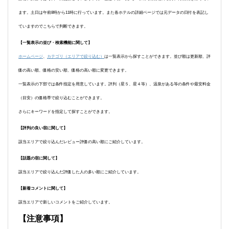
ます。土日は午前8時から11時に行っています。また各ホテルの詳細ページでは元データの日付を表記し
ていますのでこちらで判断できます。
【一覧表示の並び・検索機能に関して】
ホームページ
、
カテゴリ（エリアで絞り込む）
は一覧表示から探すことができます。並び順は更新順、評
価の高い順、価格の安い順、価格の高い順に変更できます。
一覧表示の下部では条件指定を用意しています。評判（星５、星４等）、温泉がある等の条件や最安料金
（目安）の価格帯で絞り込むことができます。
さらにキーワードを指定して探すことができます。
【評判の良い宿に関して】
該当エリアで絞り込んだレビュー評価の高い順にご紹介しています。
【話題の宿に関して】
該当エリアで絞り込んだ評価した人の多い順にご紹介しています。
【新着コメントに関して】
該当エリアで新しいコメントをご紹介しています。
【注意事項】