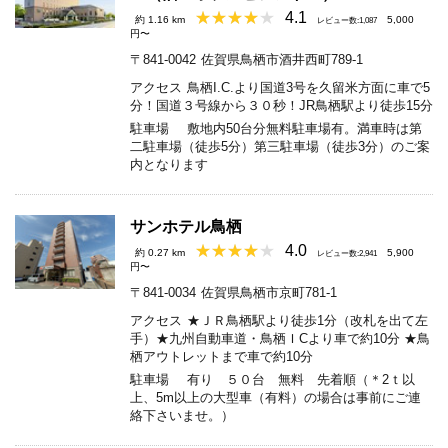
4.1
約 1.16 km
5,000
レビュー数:1,087
円〜
〒841-0042
佐賀県鳥栖市酒井西町789-1
アクセス
鳥栖I.C.より国道3号を久留米方面に車で5
分！国道３号線から３０秒！JR鳥栖駅より徒歩15分
駐車場
敷地内50台分無料駐車場有。満車時は第
二駐車場（徒歩5分）第三駐車場（徒歩3分）のご案
内となります
サンホテル鳥栖
4.0
約 0.27 km
5,900
レビュー数:2,941
円〜
〒841-0034
佐賀県鳥栖市京町781-1
アクセス
★ＪＲ鳥栖駅より徒歩1分（改札を出て左
手）★九州自動車道・鳥栖ＩCより車で約10分 ★鳥
栖アウトレットまで車で約10分
駐車場
有り ５０台 無料 先着順（＊2ｔ以
上、5m以上の大型車（有料）の場合は事前にご連
絡下さいませ。）