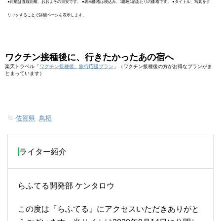
●距離は直線距離、おおよその目安です。 ●表示価格は税込み、1部屋1泊あたりの価格です。 ●タイトル、写真をク
リックすることで詳細ページを表示します。
ワクチン接種後に、行きたかったあの宿へ
楽天トラベル「
ワクチン接種後、旅行応援プラン
」（ワクチン接種後の方がお得なプランがま
とまっています）
📂-
佐賀県
,
鳥栖
ライター紹介
らふてる開発部 ケンタロウ
この度は『らふてる』にアクセスいただきありがと