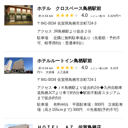
ホテル クロスベース鳥栖駅前
4.0
約 0.04 km
3,325円〜
レビュー数:74
〒841-0034
佐賀県鳥栖市京町724-3
アクセス
JR鳥栖駅より徒歩２分
駐車場
近隣に無料駐車場あり（先着順・予約不
可、軽専用8台・普通車8台）
ホテルルートイン鳥栖駅前
4.0
約 0.04 km
6,425
レビュー数:1,326
円〜
大浴場
人工温泉
〒841-0034
佐賀県鳥栖市京町724-1
アクセス
◆ＪＲ鳥栖駅より徒歩約2分◆九州自動車
道鳥栖JCTより車で約5分◆駅前不動産スタジアム
まで徒歩約5分
駐車場
有料44台 平面駐車場：800円 立体駐車
場（高さ155cmまで):300円 ※先着順(予約不可)
ＨＯＴＥＬ ＡＺ 佐賀鳥栖店