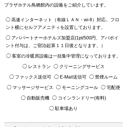
プラザホテル鳥栖館内の設備をご紹介しています。
◯ 高速インターネット（有線ＬＡＮ・wi-fi）対応。フロ
ント横にセルフアメニティを設置しております。
◯ アパパートナーホテルズ加盟店(1pt/500円、アパポイ
ント付与は、ご宿泊起算１１日後となります。）
◯ 客室の冷暖房設備は一括集中管理になっております。
◯ レストラン
◯ クリーニングサービス
◯ ファックス送信可
◯ E-Mail送信可
◯ 禁煙ルーム
◯ マッサージサービス
◯ モーニングコール
◯ 宅配便
◯ 自動販売機
◯ コインランドリー(有料)
◯ 駐車場あり