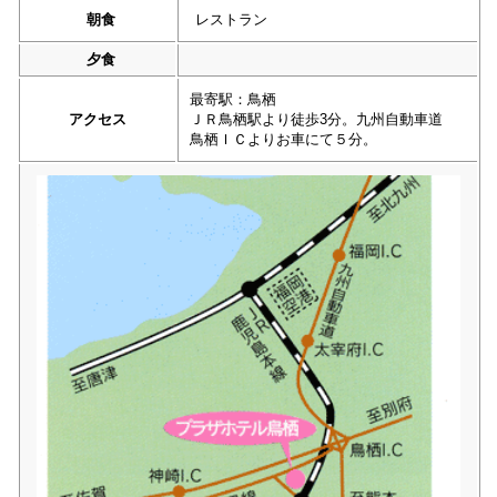
朝食
レストラン
夕食
最寄駅：鳥栖
アクセス
ＪＲ鳥栖駅より徒歩3分。九州自動車道
鳥栖ＩＣよりお車にて５分。