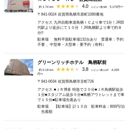
4.0
約 1.74 km
5,170円〜
レビュー数:582
〒841-0024
佐賀県鳥栖市原町1080番地
アクセス
九州自動車道鳥栖ＩＣより車で1分！JR田
代駅より徒歩にて１０分 ！JR鳥栖駅より車で約８
分!!
駐車場
無料平面駐車場132台あり 普通車：予約
不要 、中型車・大型車：要予約（有料）
グリーンリッチホテル 鳥栖駅前
3.8
約 0.19 km
4,200
レビュー数:1,147
円〜
〒841-0034
佐賀県鳥栖市京町726
アクセス
■ＪＲ博多 特急で２０分■ＪＲ鳥栖駅徒歩
１分■スタジアム徒歩５分■鳥栖アウトレットまで車
で１５分■駐車場先着あり
駐車場
【駐車場】計１５台 駐車料金：800円/泊
先着順