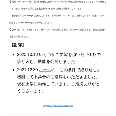
◯ 楽天トラベルのAPIは、取得した時点で楽天トラベルでプランがある物が対象となります。その時点で
プランがないホテルに関しては電話予約、価格等の情報を非開示にしています。
非開示自体はJavascriptで実現しています。そのためHTMLソース上には残っています。検索システム
対応としてsitemap.xmlからは除外しています。
◯ 記事下にコメント欄あります。基本コメントは公開しません。ケンタロウは読みます。投稿言語は日
本語でお願いします。
【謝辞】
2023.10.10 いくつかご要望を頂いた『価格で
絞り込む』機能を公開しました。
2021.12.30
ホーム
の「この条件で絞り込む」
機能にて不具合のご指摘をいただきました。
現在正常に動作しています。ご指摘ありがと
うございます。
Supported by Rakuten Developers