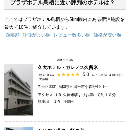
プラザホテル鳥栖に近い評判のホテルは？
ここではプラザホテル鳥栖から5km圏内にある宿泊施設を
最大で10件ご紹介しています。
距離順
評価がよい順
レビュー数多い順
価格が安い順
↓評価がよい順↓
久大ホテル・ガレノス久留米
5.0
約 4.20 km
4,840円〜
レビュー数:14
大浴場
〒830-0001
福岡県久留米市小森野4-8-10
アクセス
ＪＲ 久留米駅よりお車にて約１０分
駐車場
1泊 440円