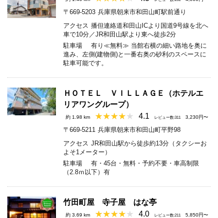
〒669-5203
兵庫県朝来市和田山町駅前通り
アクセス
播但連絡道和田山ICより国道9号線を北へ
車で10分／JR和田山駅より東へ徒歩2分
駐車場
有り≪無料≫ 当館右横の細い路地を奥に
進み、左側(建物側)と一番右奥の砂利のスペースに
駐車可能です。
ＨＯＴＥＬ ＶＩＬＬＡＧＥ（ホテルエ
リアワングループ）
4.1
約 1.98 km
3,230円〜
レビュー数:311
〒669-5211
兵庫県朝来市和田山町平野98
アクセス
JR和田山駅から徒歩約13分（タクシーお
よそ1メーター）
駐車場
有・45台・無料・予約不要・車高制限
（2.8ｍ以下）有
竹田町屋 寺子屋 はな亭
4.0
約 3.69 km
5,850円〜
レビュー数:211