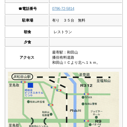
☎︎
電話番号
0796-72-5814
駐車場
有り ３５台 無料
朝食
レストラン
夕食
最寄駅：和田山
アクセス
播但有料道路
和田山ＩＣより北へ１ｋｍ。