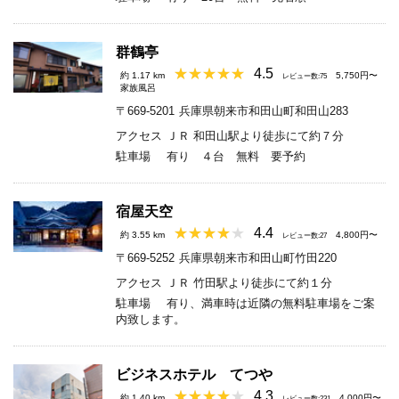
群鶴亭
4.5
約 1.17 km
5,750円〜
レビュー数:75
家族風呂
〒669-5201
兵庫県朝来市和田山町和田山283
アクセス
ＪＲ 和田山駅より徒歩にて約７分
駐車場
有り ４台 無料 要予約
宿屋天空
4.4
約 3.55 km
4,800円〜
レビュー数:27
〒669-5252
兵庫県朝来市和田山町竹田220
アクセス
ＪＲ 竹田駅より徒歩にて約１分
駐車場
有り、満車時は近隣の無料駐車場をご案
内致します。
ビジネスホテル てつや
4.3
約 1.40 km
4,000円〜
レビュー数:231