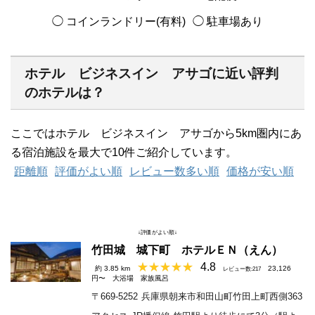
◯ コインランドリー(有料)
◯ 駐車場あり
ホテル ビジネスイン アサゴに近い評判
のホテルは？
ここではホテル ビジネスイン アサゴから5km圏内にあ
る宿泊施設を最大で10件ご紹介しています。
距離順
評価がよい順
レビュー数多い順
価格が安い順
↓評価がよい順↓
竹田城 城下町 ホテルＥＮ（えん）
4.8
約 3.85 km
23,126
レビュー数:217
円〜
大浴場
家族風呂
〒669-5252
兵庫県朝来市和田山町竹田上町西側363