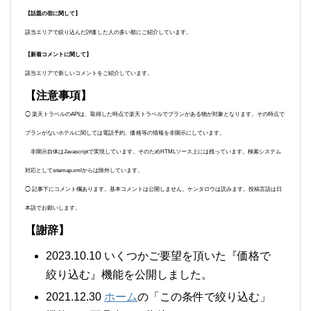
【話題の宿に関して】
該当エリアで絞り込んだ評価した人の多い順にご紹介しています。
【新着コメントに関して】
該当エリアで新しいコメントをご紹介しています。
【注意事項】
◯ 楽天トラベルのAPIは、取得した時点で楽天トラベルでプランがある物が対象となります。その時点で
プランがないホテルに関しては電話予約、価格等の情報を非開示にしています。
非開示自体はJavascriptで実現しています。そのためHTMLソース上には残っています。検索システム
対応としてsitemap.xmlからは除外しています。
◯ 記事下にコメント欄あります。基本コメントは公開しません。ケンタロウは読みます。投稿言語は日
本語でお願いします。
【謝辞】
2023.10.10 いくつかご要望を頂いた『価格で
絞り込む』機能を公開しました。
2021.12.30
ホーム
の「この条件で絞り込む」