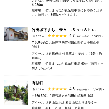
アクセス
JR播但線 竹田駅より徒歩にて3分（駅よ
り250ｍ）
駐車場
竹田まちなか観光駐車場にお停めくださ
い。無料でご利用いただけます。
竹田城下まち 朱々 ‐ＳｈｕＳｈｕ‐
4.7
約 3.77 km
8,500円〜
レビュー数:67
〒669-5252
兵庫県朝来市和田山町竹田中町西側
264-1
アクセス
ＪＲ播但線 竹田駅より徒歩にて1分（約
100ｍ）
駐車場
竹田まちなか観光駐車場 60台（無料）当
宿より徒歩3分
有斐軒
4.6
約 1.28 km
6,600円〜
レビュー数:241
〒669-5201
兵庫県朝来市和田山町和田山31
アクセス
ＪＲ山陰本線 和田山駅より徒歩５分
駐車場
有り 20台 無料 先着順