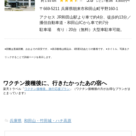
3.8
約 1.93 km
4,800円〜
レビュー数:205
〒669-5211
兵庫県朝来市和田山町平野160-1
アクセス
JR和田山駅より車で約4分、徒歩約13分／
播但自動車道・和田山ICから車で約7分
駐車場
有り：20台（無料）大型車駐車可能。
●距離は直線距離、おおよその目安です。 ●表示価格は税込み、1部屋1泊あたりの価格です。 ●タイトル、写真をク
リックすることで詳細ページを表示します。
ワクチン接種後に、行きたかったあの宿へ
楽天トラベル「
ワクチン接種後、旅行応援プラン
」（ワクチン接種後の方がお得なプランがま
とまっています）
📂-
兵庫県
,
和田山・竹田城・ハチ高原