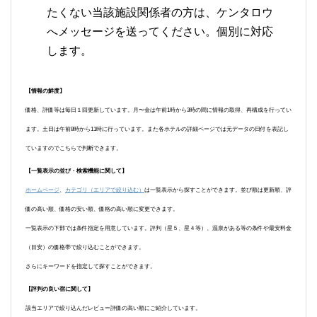
たくない当該施設関係者の方は、ケンタロウ
へメッセージを送ってください。個別に対応
します。
【情報の鮮度】
価格、評価等は毎日１回更新しています。月〜金は午前1時から3時の間に情報の取得、再構成を行ってい
ます。土日は午前8時から11時に行っています。また各ホテルの詳細ページでは元データの日付を表記し
ていますのでこちらで判断できます。
【一覧表示の並び・検索機能に関して】
ホームページ
、
カテゴリ（エリアで絞り込む）
は一覧表示から探すことができます。並び順は更新順、評
価の高い順、価格の安い順、価格の高い順に変更できます。
一覧表示の下部では条件指定を用意しています。評判（星５、星４等）、温泉がある等の条件や最安料金
（目安）の価格帯で絞り込むことができます。
さらにキーワードを指定して探すことができます。
【評判の良い宿に関して】
該当エリアで絞り込んだレビュー評価の高い順にご紹介しています。