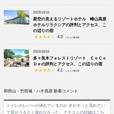
2023/10/10
星空の見えるリゾートホテル 峰山高原
ホテルリラクシアの評判とアクセス、こ
の辺りの宿
4.3
レビュー数:258
2023/10/10
多々良木フォレストリゾート ＣｏＣｏ
Ｄｅの評判とアクセス、この辺りの宿
4.1
レビュー数:248
和田山・竹田城・ハチ高原 新着コメント
トイレのレバーが潰れているのか 水がずっと流れてい
て音がうるさく寝れなかった。クチコミの詳細はこち