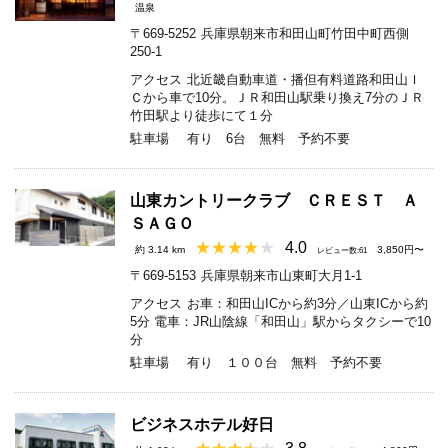
温泉
〒669-5252
兵庫県朝来市和田山町竹田中町西側
250-1
アクセス
北近畿自動車道・播但有料道路和田山Ｉ
Ｃから車で10分。ＪＲ和田山駅乗り換え7分のＪＲ
竹田駅より徒歩にて１分
駐車場
有り 6台 無料 予約不要
山東カントリークラブ ＣＲＥＳＴ Ａ
ＳＡＧＯ
4.0
約 3.14 km
3,850円〜
レビュー数:61
〒669-5153
兵庫県朝来市山東町大月1-1
アクセス
お車：和田山ICから約3分／山東ICから約
5分 電車：JR山陰線「和田山」駅からタクシーで10
分
駐車場
有り １００台 無料 予約不要
ビジネスホテル好日