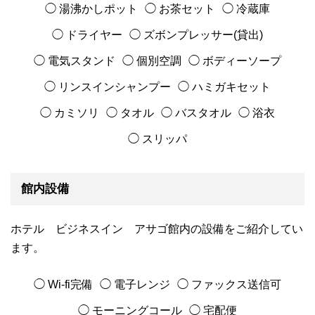
◯ 湯沸かしポット
◯ お茶セット
◯ 冷蔵庫
◯ ドライヤー
◯ ズボンプレッサー(貸出)
◯ 電気スタンド
◯ 個別空調
◯ ボディーソープ
◯ リンスインシャンプー
◯ ハミガキセット
◯ カミソリ
◯ タオル
◯ バスタオル
◯ 浴衣
◯ スリッパ
館内設備
ホテル ビジネスイン アサゴ館内の設備をご紹介してい
ます。
◯ Wi-fi完備
◯ 電子レンジ
◯ ファックス送信可
◯ モーニングコール
◯ 宅配便