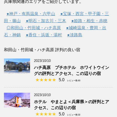
兵庫県関連のエリアをご紹介しています。
●神戸・有馬温泉・六甲山
●宝塚・西宮・甲子園・三
田・篠山
●明石・加古川・三木
●姫路・相生・赤穂
◎和田山・竹田城・ハチ高原
●城崎温泉・豊岡・出
石・神鍋
●香住・浜坂・湯村
●淡路島
和田山・竹田城・ハチ高原 評判の良い宿
2023/10/10
ハチ高原 プチホテル ホワイトウイン
グの評判とアクセス、この辺りの宿
5.0
レビュー数:83
2023/10/10
ホテル やまとよ＜兵庫県＞の評判とア
クセス、この辺りの宿
5.0
レビュー数:32