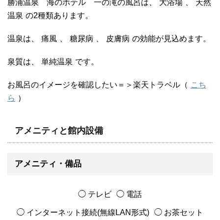
勝浦温泉 海のホテル 一の滝の風呂は、
大浴場
、
天然
温泉
の2種類あります。
温泉は、
痛風
、
糖尿病
、
皮膚病
の効能が見込めます。
泉質は、
単純温泉
です。
お風呂のイメージを確認したい＝＞楽天トラベル（
こち
ら
）
アメニティと館内設備
アメニティ・備品
◯ テレビ
◯ 電話
◯ インターネット接続(無線LAN形式)
◯ お茶セット