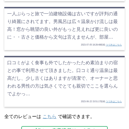
一人ぶらっと旅で一泊建物設備は古いですが評判の通
り綺麗にされてます。男風呂は広々温泉かけ流しは最
高！窓から眺望の良い外がもっと見えれば更に良いの
に・・古さと価格から文句は言えませんが、部屋…
2023-07-05 18:28:48投稿
つづきはこちら
口コミがよく食事も外でしたかったため素泊まりの宿
との事で利用させて頂きました。口コミ通り温泉は最
高だし、少し古くはありますが清潔で、オーナーと思
われる男性の方は気さくでとても親切でここを選らん
でよかっ…
2023-06-22 15:51:17投稿
つづきはこちら
全てのレビューは
こちら
で確認できます。