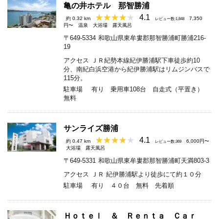
亀の井ホテル 那智勝浦
4.1
約 0.32 km
7,350
レビュー数:1,848
円〜
温泉
大浴場
露天風呂
〒649-5334
和歌山県東牟婁郡那智勝浦町勝浦216-
19
アクセス
ＪＲ紀勢本線紀伊勝浦駅下車徒歩約10
分、南紀白浜空港から紀伊勝浦駅はリムジンバスで
115分。
駐車場
有り 乗用車108台 自走式（平置き）
無料
サンライズ勝浦
4.1
約 0.47 km
6,000円〜
レビュー数:369
大浴場
露天風呂
〒649-5331
和歌山県東牟婁郡那智勝浦町天満803-3
アクセス
ＪＲ 紀伊勝浦駅より徒歩にて約１０分
駐車場
有り ４０台 無料 先着順
Ｈｏｔｅｌ ＆ Ｒｅｎｔａ Ｃａｒ