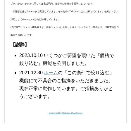
プランがないホテルに関しては電話予約、価格等の情報を非開示にしています。
非開示自体はJavascriptで実現しています。そのためHTMLソース上には残っています。検索システム
対応としてsitemap.xmlからは除外しています。
◯ 記事下にコメント欄あります。基本コメントは公開しません。ケンタロウは読みます。投稿言語は日
本語でお願いします。
【謝辞】
2023.10.10 いくつかご要望を頂いた『価格で
絞り込む』機能を公開しました。
2021.12.30
ホーム
の「この条件で絞り込む」
機能にて不具合のご指摘をいただきました。
現在正常に動作しています。ご指摘ありがと
うございます。
Supported by Rakuten Developers