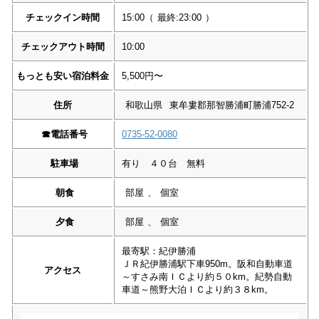
チェックイン時間
15:00
（
最終:23:00
）
チェックアウト時間
10:00
もっとも安い宿泊料金
5,500円〜
住所
和歌山県
東牟婁郡那智勝浦町勝浦752-2
☎︎
電話番号
0735-52-0080
駐車場
有り ４０台 無料
朝食
部屋
、
個室
夕食
部屋
、
個室
最寄駅：紀伊勝浦
ＪＲ紀伊勝浦駅下車950m。阪和自動車道
アクセス
～すさみ南ＩＣより約５０km。紀勢自動
車道～熊野大泊ＩＣより約３８km。