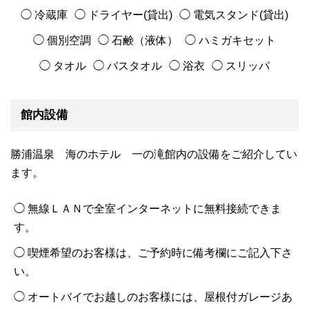
◯ 冷蔵庫
◯ ドライヤー(貸出)
◯ 電気スタンド(貸出)
◯ 個別空調
◯ 石鹸（液体）
◯ ハミガキセット
◯ タオル
◯ バスタオル
◯ 浴衣
◯ スリッパ
館内設備
勝浦温泉 海のホテル 一の滝館内の設備をご紹介してい
ます。
◯ 無線ＬＡＮで全室インターネットに無料接続できま
す。
◯ 喫煙希望のお客様は、ご予約時に備考欄にご記入下さ
い。
◯ オートバイでお越しのお客様には、屋根付ガレージあ