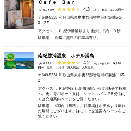
Ｃａｆｅ Ｂａｒ
4.3
約 0.75 km
4,000円〜
レビュー数:14
〒649-5335
和歌山県東牟婁郡那智勝浦町築地5-1-
3 2Ｆ
アクセス
ＪＲ 紀伊勝浦駅より徒歩にて約１０秒
駐車場
近隣に無料の駐車場有り。
南紀勝浦温泉 ホテル浦島
4.2
約 0.89 km
9,240
レビュー数:6,152
円〜
温泉
大浴場
露天風呂
天然温泉
〒649-5334
和歌山県東牟婁郡那智勝浦町勝浦1165-
2
アクセス
ＪＲ紀勢線 紀伊勝浦駅から徒歩6分で桟橋
へ。更に専用ボート又は、シャトルバスで５分 詳し
くは交通案内ページをご覧ください
駐車場
400台（無料）／駐車場はホテルより離れ
た場所にございます。詳しくは交通案内ページをご
覧ください