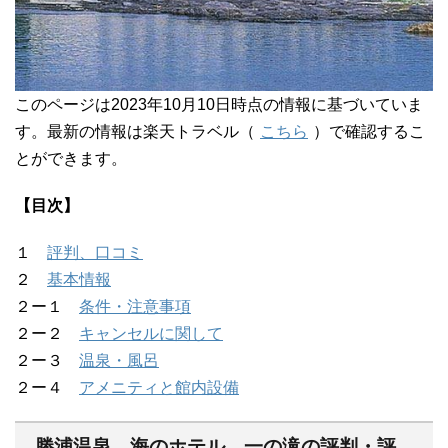
このページは2023年10月10日時点の情報に基づいていま
す。最新の情報は楽天トラベル（
こちら
）で確認するこ
とができます。
【目次】
１
評判、口コミ
２
基本情報
２ー１
条件・注意事項
２ー２
キャンセルに関して
２ー３
温泉・風呂
２ー４
アメニティと館内設備
勝浦温泉 海のホテル 一の滝の評判・評