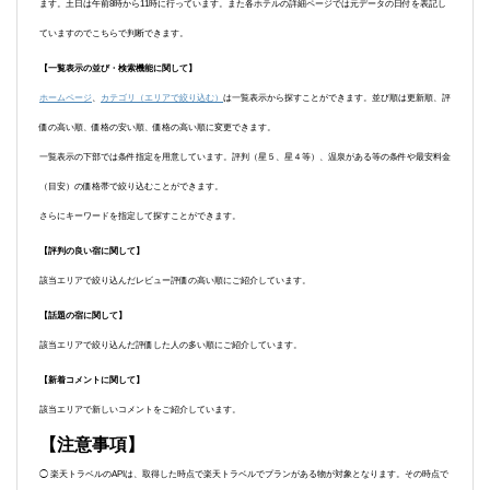
ます。土日は午前8時から11時に行っています。また各ホテルの詳細ページでは元データの日付を表記し
ていますのでこちらで判断できます。
【一覧表示の並び・検索機能に関して】
ホームページ
、
カテゴリ（エリアで絞り込む）
は一覧表示から探すことができます。並び順は更新順、評
価の高い順、価格の安い順、価格の高い順に変更できます。
一覧表示の下部では条件指定を用意しています。評判（星５、星４等）、温泉がある等の条件や最安料金
（目安）の価格帯で絞り込むことができます。
さらにキーワードを指定して探すことができます。
【評判の良い宿に関して】
該当エリアで絞り込んだレビュー評価の高い順にご紹介しています。
【話題の宿に関して】
該当エリアで絞り込んだ評価した人の多い順にご紹介しています。
【新着コメントに関して】
該当エリアで新しいコメントをご紹介しています。
【注意事項】
◯ 楽天トラベルのAPIは、取得した時点で楽天トラベルでプランがある物が対象となります。その時点で