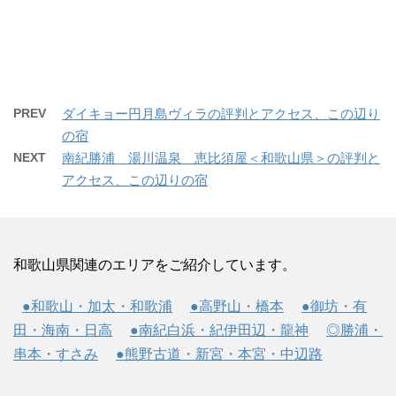
PREV
ダイキョー円月島ヴィラの評判とアクセス、この辺り
の宿
NEXT
南紀勝浦 湯川温泉 恵比須屋＜和歌山県＞の評判と
アクセス、この辺りの宿
和歌山県関連のエリアをご紹介しています。
●和歌山・加太・和歌浦
●高野山・橋本
●御坊・有
田・海南・日高
●南紀白浜・紀伊田辺・龍神
◎勝浦・
串本・すさみ
●熊野古道・新宮・本宮・中辺路