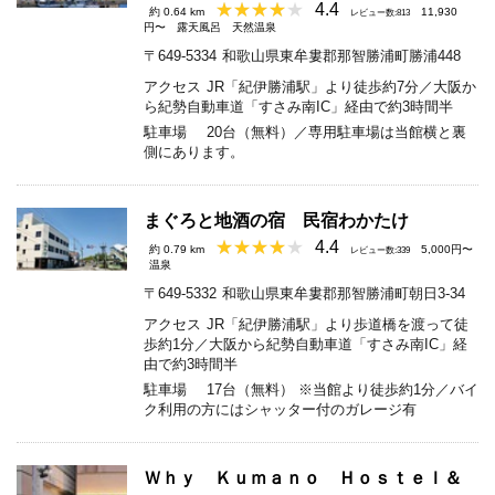
4.4
約 0.64 km
11,930
レビュー数:813
円〜
露天風呂
天然温泉
〒649-5334
和歌山県東牟婁郡那智勝浦町勝浦448
アクセス
JR「紀伊勝浦駅」より徒歩約7分／大阪か
ら紀勢自動車道「すさみ南IC」経由で約3時間半
駐車場
20台（無料）／専用駐車場は当館横と裏
側にあります。
まぐろと地酒の宿 民宿わかたけ
4.4
約 0.79 km
5,000円〜
レビュー数:339
温泉
〒649-5332
和歌山県東牟婁郡那智勝浦町朝日3-34
アクセス
JR「紀伊勝浦駅」より歩道橋を渡って徒
歩約1分／大阪から紀勢自動車道「すさみ南IC」経
由で約3時間半
駐車場
17台（無料） ※当館より徒歩約1分／バイ
ク利用の方にはシャッター付のガレージ有
Ｗｈｙ Ｋｕｍａｎｏ Ｈｏｓｔｅｌ＆