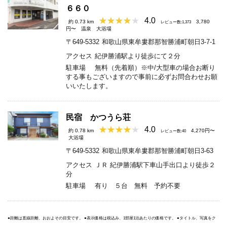
６６０
4.0
約 0.73 km
3,780
レビュー数:1,373
円〜
温泉
大浴場
〒649-5332
和歌山県東牟婁郡那智勝浦町朝日3-7-1
アクセス
紀伊勝浦駅より徒歩にて２分
駐車場
無料（先着順）※中/大型車の場合お断り
する事もございますので事前に必ずお問合わせお願
いいたします。
民宿 かつうら荘
4.0
約 0.78 km
4,270円〜
レビュー数:40
大浴場
〒649-5332
和歌山県東牟婁郡那智勝浦町朝日3-63
アクセス
ＪＲ 紀伊勝浦駅下車山手出口より徒歩２
分
駐車場
有り ５台 無料 予約不要
●距離は直線距離、おおよその目安です。 ●表示価格は税込み、1部屋1泊あたりの価格です。 ●タイトル、写真をク