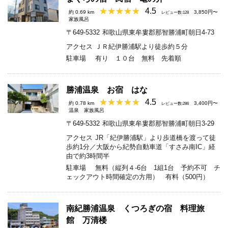
4.5
約 0.69 km
3,850円〜
レビュー数:128
家族風呂
〒649-5332
和歌山県東牟婁郡那智勝浦町朝日4-73
アクセス
ＪＲ紀伊勝浦駅より徒歩約５分
駐車場
有り １０台 無料 先着順
勝浦温泉 お宿 はな
4.5
約 0.78 km
3,400円〜
レビュー数:286
温泉
家族風呂
〒649-5332
和歌山県東牟婁郡那智勝浦町朝日3-29
アクセス
JR「紀伊勝浦駅」より歩道橋を渡って徒
歩約1分／大阪から紀勢自動車道「すさみ南IC」経
由で約3時間半
駐車場
無料（縦列４-6台 1組1台 予約不可 チ
ェックアウト時間確定の方用） 有料（500円）
南紀勝浦温泉 くつろぎの宿 料理旅
館 万清楼