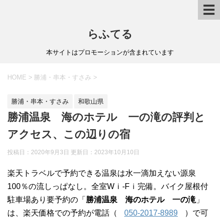
☰
らふてる
本サイトはプロモーションが含まれています
HOME
>
勝浦・串本・すさみ
>
勝浦・串本・すさみ
和歌山県
勝浦温泉 海のホテル 一の滝の評判と
アクセス、この辺りの宿
投稿日：2020年9月3日 更新日：
2023年10月10日
楽天トラベルで予約できる温泉は水一滴加えない源泉
100％の流しっぱなし。全室Wｉ-Fｉ完備。バイク屋根付
駐車場あり要予約の「
勝浦温泉 海のホテル 一の滝
」
は、楽天価格での予約が電話（
050-2017-8989
）で可