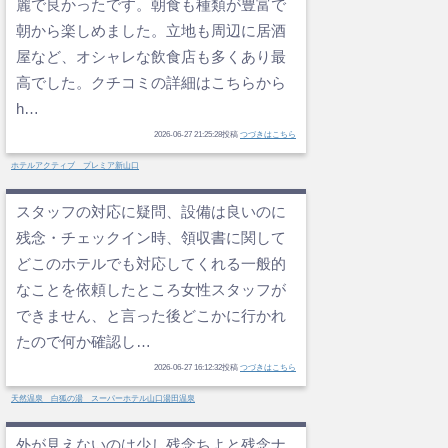
麗で良かったです。朝食も種類が豊富で
朝から楽しめました。立地も周辺に居酒
屋など、オシャレな飲食店も多くあり最
高でした。クチコミの詳細はこちらから
h…
2026-06-27 21:25:28投稿
つづきはこちら
ホテルアクティブ プレミア新山口
スタッフの対応に疑問、設備は良いのに
残念・チェックイン時、領収書に関して
どこのホテルでも対応してくれる一般的
なことを依頼したところ女性スタッフが
できません、と言った後どこかに行かれ
たので何か確認し…
2026-06-27 16:12:32投稿
つづきはこちら
天然温泉 白狐の湯 スーパーホテル山口湯田温泉
外が見えないのは少し残念ちよと残念ナ