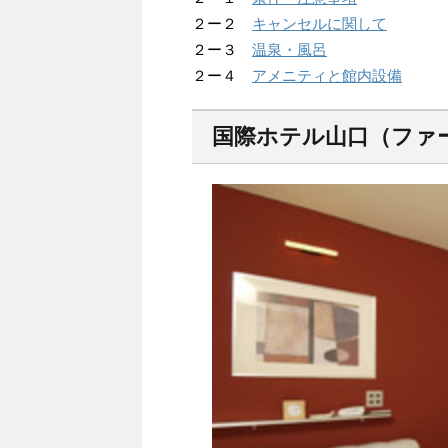
２ー２
キャンセルに関して
２ー３
温泉・風呂
２ー４
アメニティと館内設備
国際ホテル山口（ファ