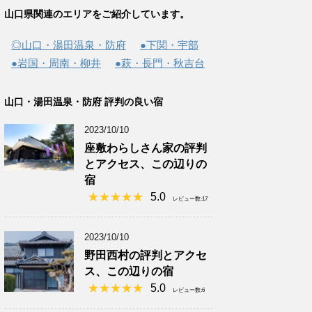
山口県関連のエリアをご紹介しています。
◎山口・湯田温泉・防府
●下関・宇部
●岩国・周南・柳井
●萩・長門・秋吉台
山口・湯田温泉・防府 評判の良い宿
2023/10/10
座敷わらしさん家の評判
とアクセス、この辺りの
宿
5.0
レビュー数:17
2023/10/10
野田西村の評判とアクセ
ス、この辺りの宿
5.0
レビュー数:6