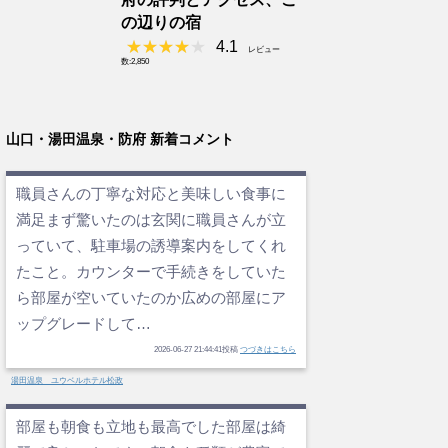
の辺りの宿
4.1
レビュー
数:2,850
山口・湯田温泉・防府 新着コメント
職員さんの丁寧な対応と美味しい食事に
満足まず驚いたのは玄関に職員さんが立
っていて、駐車場の誘導案内をしてくれ
たこと。カウンターで手続きをしていた
ら部屋が空いていたのか広めの部屋にア
ップグレードして…
2026-06-27 21:44:41投稿
つづきはこちら
湯田温泉 ユウベルホテル松政
部屋も朝食も立地も最高でした部屋は綺