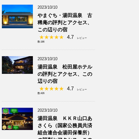
2023/10/10
やまぐち・湯田温泉 古
稀庵の評判とアクセス、
この辺りの宿
4.7
レビュー
数:186
2023/10/10
湯田温泉 松田屋ホテル
の評判とアクセス、この
辺りの宿
4.7
レビュー
数:426
2023/10/10
湯田温泉 ＫＫＲ山口あ
さくら（国家公務員共済
組合連合会湯田保養所）