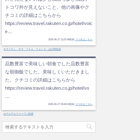
トコワ外が見えないこと。他の画像やク
チコミの詳細はこちらから
https://review.travel.rakuten.co.jp/hotel/voic
e…
2026-06-27 13:25:48投稿
つづきはこちら
ＨＯＴＥＬ Ｒ９ Ｔｈｅ Ｙａｒｄ 山口阿知須
品数豊富で美味しい朝食でした品数豊富
な朝御飯でした。美味しくいただきまし
た。クチコミの詳細はこちらから
https://review.travel.rakuten.co.jp/hotel/vo
…
2026-06-27 09:49:43投稿
つづきはこちら
ホテルアルファーワン防府