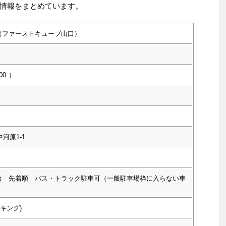
情報をまとめています。
（ファーストキューブ山口）
00
）
河原1-1
台 先着順 バス・トラック駐車可（一般駐車場枠に入らない車
キング)