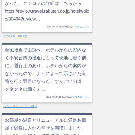
かった。クチコミの詳細はこちらから
https://review.travel.rakuten.co.jp/hotel/voic
e/80464?review…
2026-06-27 21:43:51投稿
つづきはこちら
アパホテル〈高松空港〉
台風接近で山道へ、ホテルからの案内な
く不安台風の接近によって現地に着く前
に、通行止のあり、ホテルからの案内が
なかったので、ナビによって示された道
路を行く羽目になった。すんごい山道、
クネクネの細くて…
2026-06-27 21:43:14投稿
つづきはこちら
ハイパーリゾート ヴィラ塩江
お部屋の温泉とリニューアルに満足お部
屋で温泉に入れる幸せを満喫しました。