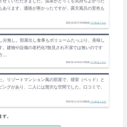
させていただきました。温泉がとっても気持ちよかった
もあります。通路が寒かったですが、露天風呂の景色も
2023-03-20 17:35:08投稿
つづきはこちら
申し分無し。部屋出し食事もボリュームたっぷり、美味し
す。建物や設備の老朽化?散見され不潔では無いのです
方…
2023-02-15 03:47:17投稿
つづきはこちら
た。リゾートマンション風の部屋で、寝室（ベッド）と
ビングがあり、二人には贅沢な空間でした。口コミで、
2023-02-11 12:11:49投稿
つづきはこちら
ます。