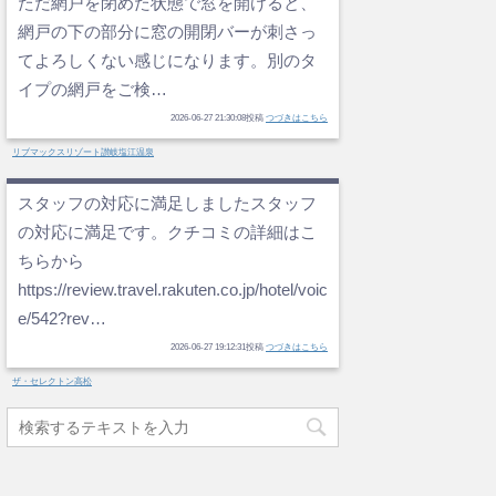
ただ網戸を閉めた状態で窓を開けると、
網戸の下の部分に窓の開閉バーが刺さっ
てよろしくない感じになります。別のタ
イプの網戸をご検…
2026-06-27 21:30:08投稿
つづきはこちら
リブマックスリゾート讃岐塩江温泉
スタッフの対応に満足しましたスタッフ
の対応に満足です。クチコミの詳細はこ
ちらから
https://review.travel.rakuten.co.jp/hotel/voic
e/542?rev…
2026-06-27 19:12:31投稿
つづきはこちら
ザ・セレクトン高松