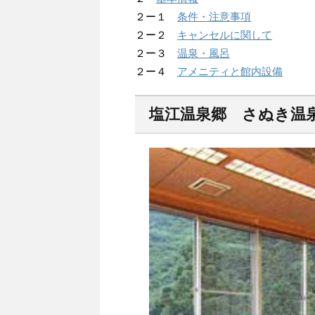
２ー１
条件・注意事項
２ー２
キャンセルに関して
２ー３
温泉・風呂
２ー４
アメニティと館内設備
塩江温泉郷 さぬき温