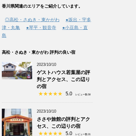
香川県関連のエリアをご紹介しています。
◎高松・さぬき・東かがわ
●坂出・宇多
津・丸亀
●琴平・観音寺
●小豆島・直
島
高松・さぬき・東かがわ 評判の良い宿
2023/10/10
ゲストハウス若葉屋の評
判とアクセス、この辺り
の宿
5.0
レビュー数:58
2023/10/10
ささや旅館の評判とアク
セス、この辺りの宿
5.0
レビュー数:31