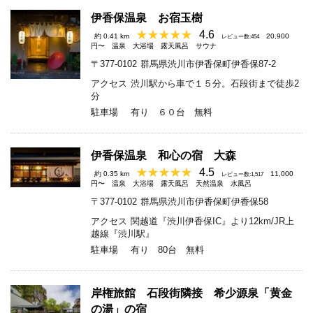
伊香保温泉 お宿玉樹
4.6
約 0.41 km
20,900
レビュー数:454
円〜
温泉
大浴場
露天風呂
サウナ
〒377-0102
群馬県渋川市伊香保町伊香保87-2
アクセス
渋川駅から車で１５分。石段街まで徒歩2
分
駐車場
有り ６０台 無料
伊香保温泉 和心の宿 大森
4.5
約 0.35 km
11,000
レビュー数:1,517
円〜
温泉
大浴場
露天風呂
天然温泉
水風呂
〒377-0102
群馬県渋川市伊香保町伊香保58
アクセス
関越道『渋川伊香保IC』より12km/JR上
越線『渋川駅』
駐車場
有り 80台 無料
岸権旅館 石段街隣接 希少源泉「黄金
の湯」の宿