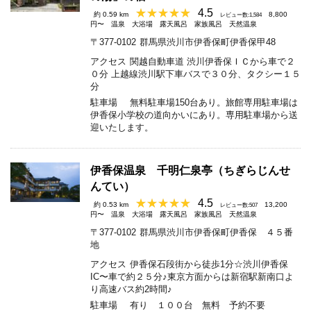
4.5
約 0.59 km
8,800
レビュー数:1,584
円〜
温泉
大浴場
露天風呂
家族風呂
天然温泉
〒377-0102
群馬県渋川市伊香保町伊香保甲48
アクセス
関越自動車道 渋川伊香保ＩＣから車で２
０分 上越線渋川駅下車バスで３０分、タクシー１５
分
駐車場
無料駐車場150台あり。旅館専用駐車場は
伊香保小学校の道向かいにあり。専用駐車場から送
迎いたします。
伊香保温泉 千明仁泉亭（ちぎらじんせ
んてい）
4.5
約 0.53 km
13,200
レビュー数:507
円〜
温泉
大浴場
露天風呂
家族風呂
天然温泉
〒377-0102
群馬県渋川市伊香保町伊香保 ４５番
地
アクセス
伊香保石段街から徒歩1分☆渋川伊香保
IC〜車で約２５分♪東京方面からは新宿駅新南口よ
り高速バス約2時間♪
駐車場
有り １００台 無料 予約不要