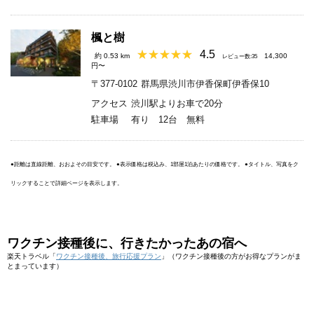
楓と樹
4.5
約 0.53 km
14,300
レビュー数:35
円〜
〒377-0102
群馬県渋川市伊香保町伊香保10
アクセス
渋川駅よりお車で20分
駐車場
有り 12台 無料
●距離は直線距離、おおよその目安です。 ●表示価格は税込み、1部屋1泊あたりの価格です。 ●タイトル、写真をク
リックすることで詳細ページを表示します。
ワクチン接種後に、行きたかったあの宿へ
楽天トラベル「
ワクチン接種後、旅行応援プラン
」（ワクチン接種後の方がお得なプランがま
とまっています）