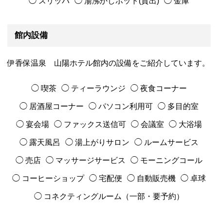
◯ スリッパ
◯ 湯沸かしポット(貸出)
◯ 金庫
館内設備
伊香保温泉 山陽ホテル館内の設備をご紹介しています。
◯ 喫茶
◯ ティーラウンジ
◯ 夜食コーナー
◯ 居酒屋コーナー
◯ パソコン利用可
◯ 多目的室
◯ 宴会場
◯ ファックス送信可
◯ 会議室
◯ 大浴場
◯ 露天風呂
◯ 湯上がりサロン
◯ ルームサービス
◯ 売店
◯ マッサージサービス
◯ モーニングコール
◯ コーヒーショップ
◯ 宅配便
◯ 自動販売機
◯ 卓球
◯ コネクティングルーム（一部・要予約）