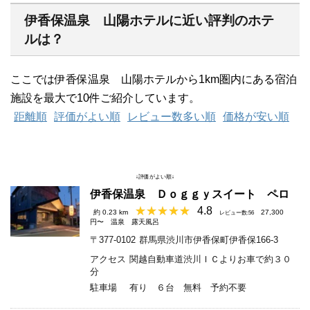
伊香保温泉 山陽ホテルに近い評判のホテ
ルは？
ここでは伊香保温泉 山陽ホテルから1km圏内にある宿泊
施設を最大で10件ご紹介しています。
距離順
評価がよい順
レビュー数多い順
価格が安い順
↓評価がよい順↓
伊香保温泉 Ｄｏｇｇｙスイート ペロ
4.8
約 0.23 km
27,300
レビュー数:56
円〜
温泉
露天風呂
〒377-0102
群馬県渋川市伊香保町伊香保166-3
アクセス
関越自動車道渋川ＩＣよりお車で約３０
分
駐車場
有り ６台 無料 予約不要