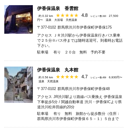
伊香保温泉 香雲館
4.8
約 0.32 km
27,500
レビュー数:310
円〜
温泉
大浴場
天然温泉
〒377-0102
群馬県渋川市伊香保町伊香保175
アクセス
ＪＲ渋川駅から伊香保温泉行きバス乗車
で２５分※バス停までは随時送迎可。到着時お電話
下さい。
駐車場
有り ２０台 無料 予約不要
伊香保温泉 丸本館
4.7
約 0.56 km
6,930円〜
レビュー数:459
温泉
天然温泉
〒377-0102
群馬県渋川市伊香保町伊香保48
アクセス
JR渋川駅より路線バス乗換え 伊香保温泉
下車徒歩5分 / 関越自動車道 渋川・伊香保ICより県
道渋川松井田線約20分
駐車場
有り 無料 旅館から徒歩数分（住所：
群馬県渋川市伊香保町伊香保６５－１）５台まで