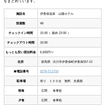
をまとめています。
施設名
伊香保温泉 山陽ホテル
部屋数
49
チェックイン時間
15:00
（
最終:23:00
）
チェックアウト時間
10:00
もっとも安い宿泊料金
6,600円〜
住所
群馬県
渋川市伊香保町伊香保557-13
☎︎
電話番号
0279-72-2733
駐車場
有り １００台 無料 先着順
朝食
広間
、
食事処
夕食
広間
、
食事処