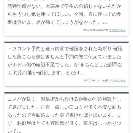
然特別感がない。大部屋で学生の合宿じゃないんだか
らもう少し気を使ってほしい。今時、畳に座っての食
事は無いよ。足が痛くてしょうがなかった。…
2023-03-24 15:46:05投稿
つづきはこちら
・フロント予約と違う内容で確認をされた為断り 確認
した所こちら側はきちんと予約の際に伝えていました
がホテル側の確認不足でした。が きちんとした謝罪な
く 対応可能か確認します。とだけ…
2023-01-05 11:41:18投稿
つづきはこちら
コスパが良く、温泉街から歩ける距離の宿泊施設とし
て選びました。正直、厳しい口コミが多く不安な面も
あったので今回泊まった身で書ければと思います。ま
ず、お部屋はとても雰囲気が良く、暖房はしっかりつ
いて…