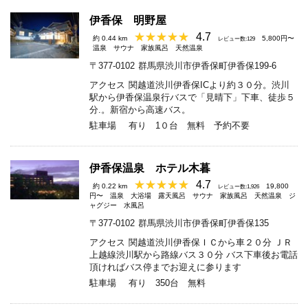
伊香保 明野屋
4.7
約 0.44 km
5,800円〜
レビュー数:129
温泉
サウナ
家族風呂
天然温泉
〒377-0102
群馬県渋川市伊香保町伊香保199-6
アクセス
関越道渋川伊香保ICより約３０分。渋川
駅から伊香保温泉行バスで「見晴下」下車、徒歩５
分.。新宿から高速バス。
駐車場
有り 1０台 無料 予約不要
伊香保温泉 ホテル木暮
4.7
約 0.22 km
19,800
レビュー数:1,926
円〜
温泉
大浴場
露天風呂
サウナ
家族風呂
天然温泉
ジ
ャグジー
水風呂
〒377-0102
群馬県渋川市伊香保町伊香保135
アクセス
関越道渋川伊香保ＩＣから車２０分 ＪＲ
上越線渋川駅から路線バス３０分 バス下車後お電話
頂ければバス停までお迎えに参ります
駐車場
有り 350台 無料