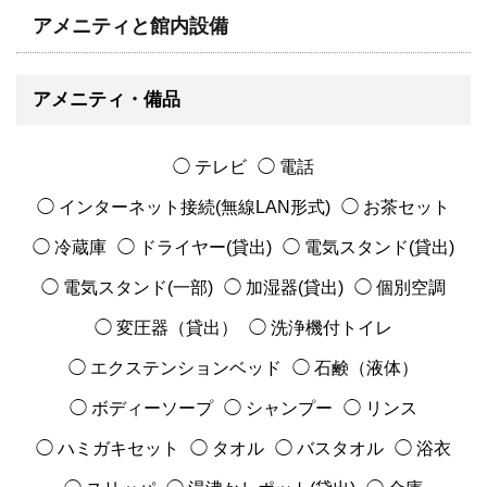
アメニティと館内設備
アメニティ・備品
◯ テレビ
◯ 電話
◯ インターネット接続(無線LAN形式)
◯ お茶セット
◯ 冷蔵庫
◯ ドライヤー(貸出)
◯ 電気スタンド(貸出)
◯ 電気スタンド(一部)
◯ 加湿器(貸出)
◯ 個別空調
◯ 変圧器（貸出）
◯ 洗浄機付トイレ
◯ エクステンションベッド
◯ 石鹸（液体）
◯ ボディーソープ
◯ シャンプー
◯ リンス
◯ ハミガキセット
◯ タオル
◯ バスタオル
◯ 浴衣