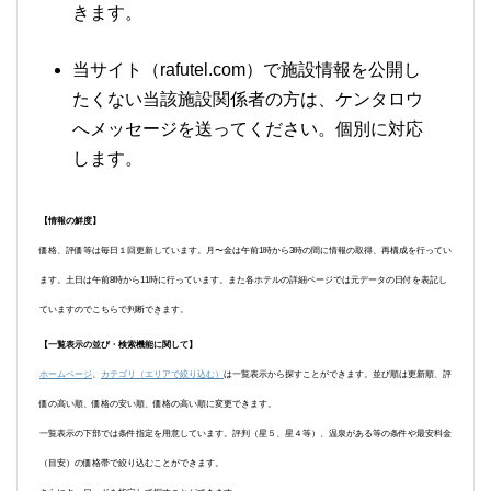
きます。
当サイト（rafutel.com）で施設情報を公開し
たくない当該施設関係者の方は、ケンタロウ
へメッセージを送ってください。個別に対応
します。
【情報の鮮度】
価格、評価等は毎日１回更新しています。月〜金は午前1時から3時の間に情報の取得、再構成を行ってい
ます。土日は午前8時から11時に行っています。また各ホテルの詳細ページでは元データの日付を表記し
ていますのでこちらで判断できます。
【一覧表示の並び・検索機能に関して】
ホームページ
、
カテゴリ（エリアで絞り込む）
は一覧表示から探すことができます。並び順は更新順、評
価の高い順、価格の安い順、価格の高い順に変更できます。
一覧表示の下部では条件指定を用意しています。評判（星５、星４等）、温泉がある等の条件や最安料金
（目安）の価格帯で絞り込むことができます。