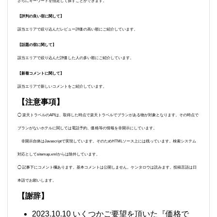
さらにキーワードを指定して探すことができます。
【評判の良い宿に関して】
該当エリアで絞り込んだレビュー評価の高い順にご紹介しています。
【話題の宿に関して】
該当エリアで絞り込んだ評価した人の多い順にご紹介しています。
【新着コメントに関して】
該当エリアで新しいコメントをご紹介しています。
【注意事項】
◯ 楽天トラベルのAPIは、取得した時点で楽天トラベルでプランがある物が対象となります。その時点で
プランがないホテルに関しては電話予約、価格等の情報を非開示にしています。
非開示自体はJavascriptで実現しています。そのためHTMLソース上には残っています。検索システム
対応としてsitemap.xmlからは除外しています。
◯ 記事下にコメント欄あります。基本コメントは公開しません。ケンタロウは読みます。投稿言語は日
本語でお願いします。
【謝辞】
2023.10.10 いくつかご要望を頂いた『価格で