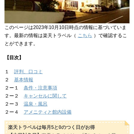
このページは2023年10月10日時点の情報に基づいていま
す。最新の情報は楽天トラベル（
こちら
）で確認するこ
とができます。
【目次】
１
評判、口コミ
２
基本情報
２ー１
条件・注意事項
２ー２
キャンセルに関して
２ー３
温泉・風呂
２ー４
アメニティと館内設備
楽天トラベルは毎月5と0のつく日がお得