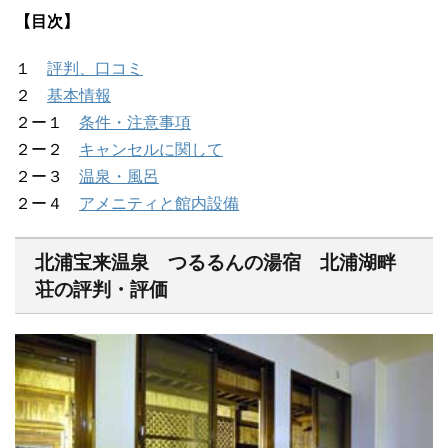
【目次】
１
評判、口コミ
２
基本情報
２ー１
条件・注意事項
２ー２
キャンセルに関して
２ー３
温泉・風呂
２ー４
アメニティと館内設備
北浦宝来温泉 つるるんの湯宿 北浦湖畔
荘の評判・評価