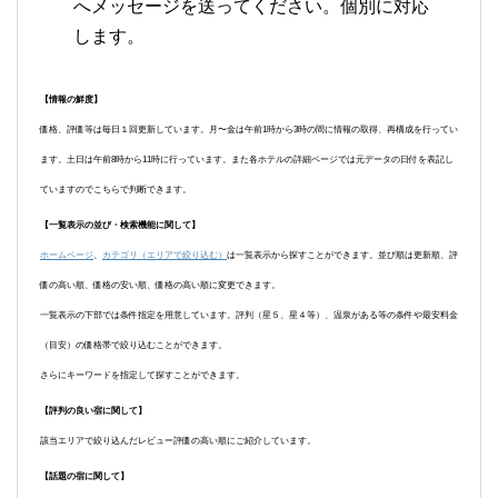
へメッセージを送ってください。個別に対応
します。
【情報の鮮度】
価格、評価等は毎日１回更新しています。月〜金は午前1時から3時の間に情報の取得、再構成を行ってい
ます。土日は午前8時から11時に行っています。また各ホテルの詳細ページでは元データの日付を表記し
ていますのでこちらで判断できます。
【一覧表示の並び・検索機能に関して】
ホームページ
、
カテゴリ（エリアで絞り込む）
は一覧表示から探すことができます。並び順は更新順、評
価の高い順、価格の安い順、価格の高い順に変更できます。
一覧表示の下部では条件指定を用意しています。評判（星５、星４等）、温泉がある等の条件や最安料金
（目安）の価格帯で絞り込むことができます。
さらにキーワードを指定して探すことができます。
【評判の良い宿に関して】
該当エリアで絞り込んだレビュー評価の高い順にご紹介しています。
【話題の宿に関して】