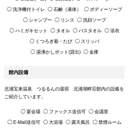
◯ 洗浄機付トイレ
◯ 石鹸（液体）
◯ ボディーソープ
◯ シャンプー
◯ リンス
◯ 洗顔ソープ
◯ ハミガキセット
◯ タオル
◯ バスタオル
◯ 浴衣
◯ くつろぎ着・たび
◯ スリッパ
◯ 湯沸かしポット(貸出)
◯ 金庫
館内設備
北浦宝来温泉 つるるんの湯宿 北浦湖畔荘館内の設備を
ご紹介しています。
◯ 宴会場
◯ ファックス送信可
◯ 会議室
◯ E-Mail送信可
◯ 大浴場
◯ 露天風呂
◯ 禁煙ルーム