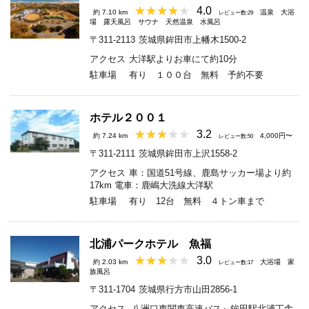
4.0
約 7.10 km
温泉
大浴
レビュー数:29
場
露天風呂
サウナ
天然温泉
水風呂
〒311-2113
茨城県鉾田市上幡木1500-2
アクセス
大洋駅よりお車にて約10分
駐車場
有り １００台 無料 予約不要
ホテル２００１
3.2
約 7.24 km
4,000円〜
レビュー数:50
〒311-2111
茨城県鉾田市上沢1558-2
アクセス
車：国道51号線、鹿島サッカー場より約
17km 電車：鹿嶋大洗線大洋駅
駐車場
有り 12台 無料 ４トン車まで
北浦パークホテル 魚福
3.0
約 2.03 km
大浴場
家
レビュー数:17
族風呂
〒311-1704
茨城県行方市山田2856-1
アクセス
八洲口東関東高速バス～鉾田駅北浦丁舎