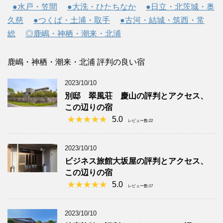
●水戸・笠間
●大洗・ひたちなか
●日立・北茨城・奥
久慈
●つくば・土浦・取手
●古河・結城・筑西・常
総
◎鹿嶋・神栖・潮来・北浦
鹿嶋・神栖・潮来・北浦 評判の良い宿
2023/10/10
別邸 翠風荘 慶山の評判とアクセス、
この辺りの宿
5.0
レビュー数:22
2023/10/10
ビジネス旅館大坂屋の評判とアクセス、
この辺りの宿
5.0
レビュー数:17
2023/10/10