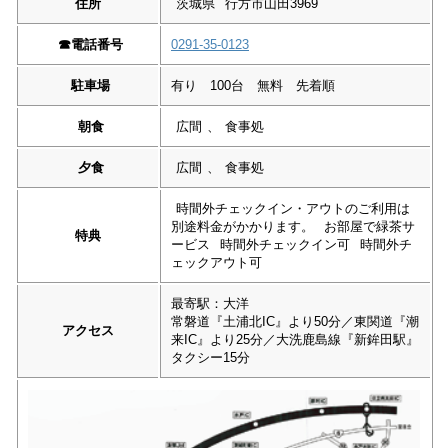
住所
茨城県
行方市山田3969
☎︎
電話番号
0291-35-0123
駐車場
有り 100台 無料 先着順
朝食
広間
、
食事処
夕食
広間
、
食事処
時間外チェックイン・アウトのご利用は
別途料金がかかります。
お部屋で緑茶サ
特典
ービス
時間外チェックイン可
時間外チ
ェックアウト可
最寄駅：大洋
常磐道『土浦北IC』より50分／東関道『潮
アクセス
来IC』より25分／大洗鹿島線『新鉾田駅』
タクシー15分