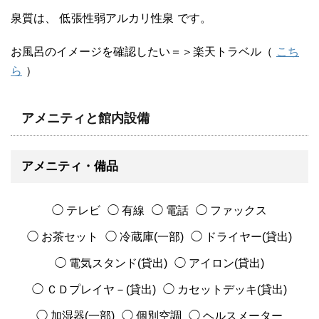
泉質は、
低張性弱アルカリ性泉
です。
お風呂のイメージを確認したい＝＞楽天トラベル（
こち
ら
）
アメニティと館内設備
アメニティ・備品
◯ テレビ
◯ 有線
◯ 電話
◯ ファックス
◯ お茶セット
◯ 冷蔵庫(一部)
◯ ドライヤー(貸出)
◯ 電気スタンド(貸出)
◯ アイロン(貸出)
◯ ＣＤプレイヤ－(貸出)
◯ カセットデッキ(貸出)
◯ 加湿器(一部)
◯ 個別空調
◯ ヘルスメーター