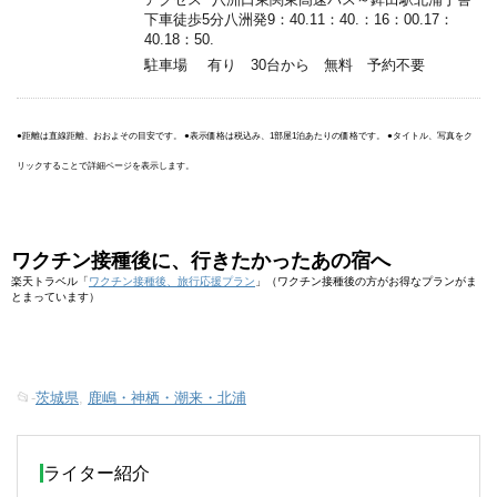
下車徒歩5分八洲発9：40.11：40.：16：00.17：
40.18：50.
駐車場
有り 30台から 無料 予約不要
●距離は直線距離、おおよその目安です。 ●表示価格は税込み、1部屋1泊あたりの価格です。 ●タイトル、写真をク
リックすることで詳細ページを表示します。
ワクチン接種後に、行きたかったあの宿へ
楽天トラベル「
ワクチン接種後、旅行応援プラン
」（ワクチン接種後の方がお得なプランがま
とまっています）
📂-
茨城県
,
鹿嶋・神栖・潮来・北浦
ライター紹介