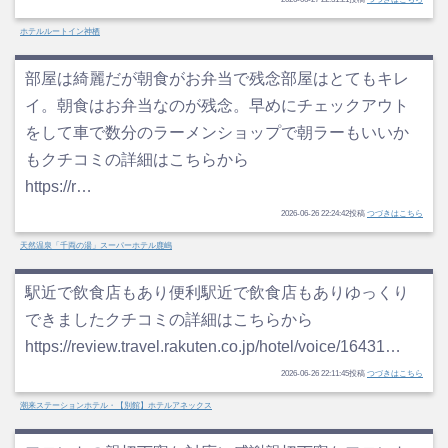
ホテルルートイン神栖
部屋は綺麗だが朝食がお弁当で残念部屋はとてもキレ
イ。朝食はお弁当なのが残念。早めにチェックアウト
をして車で数分のラーメンショップで朝ラーもいいか
もクチコミの詳細はこちらから
https://r…
2026-06-26 22:24:42投稿
つづきはこちら
天然温泉「千両の湯」スーパーホテル鹿嶋
駅近で飲食店もあり便利駅近で飲食店もありゆっくり
できましたクチコミの詳細はこちらから
https://review.travel.rakuten.co.jp/hotel/voice/16431…
2026-06-26 22:11:45投稿
つづきはこちら
潮来ステーションホテル・【別館】ホテルアネックス