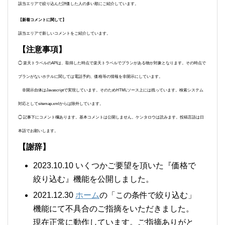
該当エリアで絞り込んだ評価した人の多い順にご紹介しています。
【新着コメントに関して】
該当エリアで新しいコメントをご紹介しています。
【注意事項】
◯ 楽天トラベルのAPIは、取得した時点で楽天トラベルでプランがある物が対象となります。その時点で
プランがないホテルに関しては電話予約、価格等の情報を非開示にしています。
非開示自体はJavascriptで実現しています。そのためHTMLソース上には残っています。検索システム
対応としてsitemap.xmlからは除外しています。
◯ 記事下にコメント欄あります。基本コメントは公開しません。ケンタロウは読みます。投稿言語は日
本語でお願いします。
【謝辞】
2023.10.10 いくつかご要望を頂いた『価格で
絞り込む』機能を公開しました。
2021.12.30
ホーム
の「この条件で絞り込む」
機能にて不具合のご指摘をいただきました。
現在正常に動作しています。ご指摘ありがと