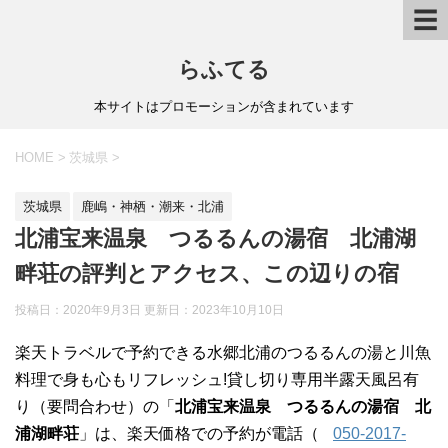
☰
らふてる
本サイトはプロモーションが含まれています
HOME
>
茨城県
>
茨城県
鹿嶋・神栖・潮来・北浦
北浦宝来温泉 つるるんの湯宿 北浦湖
畔荘の評判とアクセス、この辺りの宿
投稿日：2020年9月3日 更新日：
2023年10月10日
楽天トラベルで予約できる水郷北浦のつるるんの湯と川魚
料理で身も心もリフレッシュ!貸し切り専用半露天風呂有
り（要問合わせ）の「
北浦宝来温泉 つるるんの湯宿 北
浦湖畔荘
」は、楽天価格での予約が電話（
050-2017-