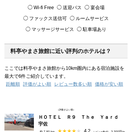
◯ Wi-fi Free
◯ 送迎バス
◯ 宴会場
◯ ファックス送信可
◯ ルームサービス
◯ マッサージサービス
◯ 駐車場あり
料亭やまさ旅館に近い評判のホテルは？
ここでは料亭やまさ旅館から10km圏内にある宿泊施設を
最大で6件ご紹介しています。
距離順
評価がよい順
レビュー数多い順
価格が安い順
↓評価がよい順↓
ＨＯＴＥＬ Ｒ９ Ｔｈｅ Ｙａｒｄ
宇佐
4.2
約 7.80 km
3,300円〜
レビュー数:63