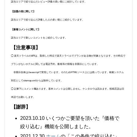
該当エリアで絞り込んだレビュー評価の高い順にご紹介しています。
【話題の宿に関して】
該当エリアで絞り込んだ評価した人の多い順にご紹介しています。
【新着コメントに関して】
該当エリアで新しいコメントをご紹介しています。
【注意事項】
◯ 楽天トラベルのAPIは、取得した時点で楽天トラベルでプランがある物が対象となります。その時点で
プランがないホテルに関しては電話予約、価格等の情報を非開示にしています。
非開示自体はJavascriptで実現しています。そのためHTMLソース上には残っています。検索システム
対応としてsitemap.xmlからは除外しています。
◯ 記事下にコメント欄あります。基本コメントは公開しません。ケンタロウは読みます。投稿言語は日
本語でお願いします。
【謝辞】
2023.10.10 いくつかご要望を頂いた『価格で
絞り込む』機能を公開しました。
2021.12.30
ホーム
の「この条件で絞り込む」