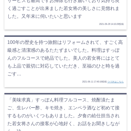
サービスも最高ですお掃除も行き届いており気持ち良
く過ごすことが出来ました若女将の美しさに見惚れま
した。又年末に伺いたいと思います
2021-09-29 14:10:29投稿
100年の歴史を持つ旅館はリフォームされて、すごく高
級感と清潔感のあるたたずまいでした。料理はすっぽ
んのフルコースで絶品でした。美人の若女将にはとて
も上品で親切に対応していただき、至福のひと時を過
ごす…
2021-06-11 17:40:16投稿
つづきはこちら
「美味求真」すっぽん料理フルコース、焼酎漬たま
ご、生レバー酢、キモ焼き、エンペラ酒など初めて接
するものがいくつもありました。夕食の給仕担当され
た若女将さんの接客が心地好く、お話をお聞きしなが