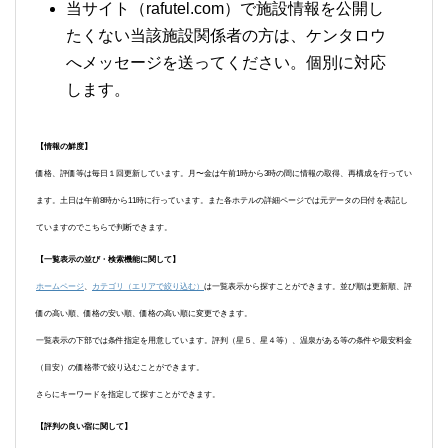
当サイト（rafutel.com）で施設情報を公開し
たくない当該施設関係者の方は、ケンタロウ
へメッセージを送ってください。個別に対応
します。
【情報の鮮度】
価格、評価等は毎日１回更新しています。月〜金は午前1時から3時の間に情報の取得、再構成を行ってい
ます。土日は午前8時から11時に行っています。また各ホテルの詳細ページでは元データの日付を表記し
ていますのでこちらで判断できます。
【一覧表示の並び・検索機能に関して】
ホームページ
、
カテゴリ（エリアで絞り込む）
は一覧表示から探すことができます。並び順は更新順、評
価の高い順、価格の安い順、価格の高い順に変更できます。
一覧表示の下部では条件指定を用意しています。評判（星５、星４等）、温泉がある等の条件や最安料金
（目安）の価格帯で絞り込むことができます。
さらにキーワードを指定して探すことができます。
【評判の良い宿に関して】