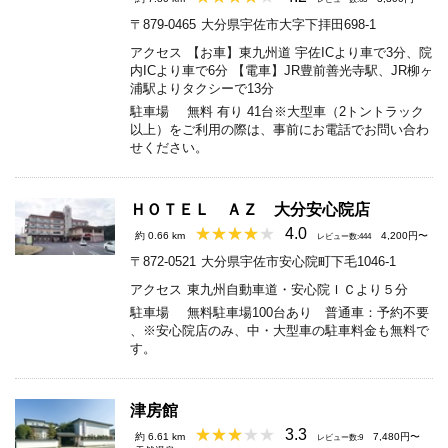
〒879-0465
大分県宇佐市大字下拝田698-1
アクセス
【お車】東九州道 宇佐ICより車で3分、院
内ICより車で6分 【電車】JR豊前善光寺駅、JR柳ヶ
浦駅よりタクシーで13分
駐車場
無料 有り 41台※大型車（2トントラック
以上）をご利用の際は、事前にお電話でお問い合わ
せください。
ＨＯＴＥＬ ＡＺ 大分安心院店
4.0
約 0.66 km
4,200円〜
レビュー数:444
〒872-0521
大分県宇佐市安心院町下毛1046-1
アクセス
東九州自動車道・安心院ＩＣより５分
駐車場
無料駐車場100台あり 普通車：予約不要
、※安心院店のみ、中・大型車の駐車料金も無料で
す。
津房館
3.3
約 6.61 km
7,480円〜
レビュー数:9