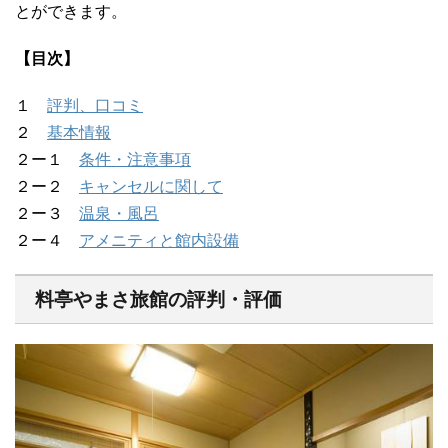
とができます。
【目次】
１
評判、口コミ
２
基本情報
２ー１
条件・注意事項
２ー２
キャンセルに関して
２ー３
温泉・風呂
２ー４
アメニティと館内設備
料亭やまさ旅館の評判・評価