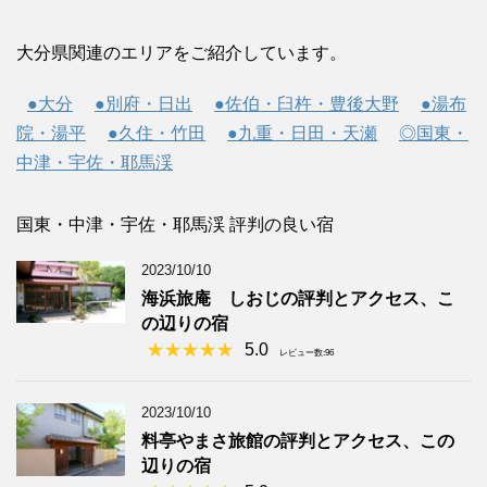
大分県関連のエリアをご紹介しています。
●大分
●別府・日出
●佐伯・臼杵・豊後大野
●湯布
院・湯平
●久住・竹田
●九重・日田・天瀬
◎国東・
中津・宇佐・耶馬渓
国東・中津・宇佐・耶馬渓 評判の良い宿
2023/10/10
海浜旅庵 しおじの評判とアクセス、こ
の辺りの宿
5.0
レビュー数:96
2023/10/10
料亭やまさ旅館の評判とアクセス、この
辺りの宿