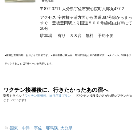
天然温泉
〒872-0711
大分県宇佐市安心院町六郎丸477-2
アクセス
宇佐柳ヶ浦方面から国道387号線からまっ
すぐ、豊後豊岡駅より国道５００号線経由お車にて
30分
駐車場
有り ３８台 無料 予約不要
●距離は直線距離、おおよその目安です。 ●表示価格は税込み、1部屋1泊あたりの価格です。 ●タイトル、写真をク
リックすることで詳細ページを表示します。
ワクチン接種後に、行きたかったあの宿へ
楽天トラベル「
ワクチン接種後、旅行応援プラン
」（ワクチン接種後の方がお得なプランがま
とまっています）
📂-
国東・中津・宇佐・耶馬渓
,
大分県