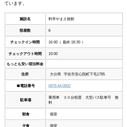
ています。
施設名
料亭やまさ旅館
部屋数
6
チェックイン時間
16:00
（
最終:18:30
）
チェックアウト時間
10:00
もっとも安い宿泊料金
住所
大分県
宇佐市安心院町下毛1785
☎︎
電話番号
0978-44-0002
乗用車 ３０台程度 大型バス駐車可 無
駐車場
料
朝食
個室
夕食
個室