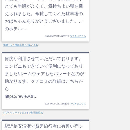
とても手際がよくて、気持ちよい朝を迎
えられました。傘貸してくれた駐車場の
おばちゃんありがとうございました。こ
のホテル…
2026-06-27 23:14:29投稿
つづきはこちら
東横ＩＮＮ那覇新都心おもろまち
何度か利用させていただいております。
コンビニもできていて便利になっており
ました!ルームウェアもセパレートなのが
助かります。クチコミの詳細はこちらか
ら
https://review.tr…
2026-06-27 22:31:56投稿
つづきはこちら
ダブルツリーｂｙヒルトン那覇首里城
駅近格安清潔で貧乏旅行者に有難い宿シ