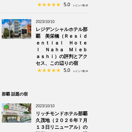
5.0
レビュー数:16
2023/10/10
レジデンシャルホテル那
覇 美栄橋（Ｒｅｓｉｄ
ｅｎｔｉａｌ Ｈｏｔｅ
ｌ Ｎａｈａ Ｍｉｅｂ
ａｓｈｉ）の評判とアク
セス、この辺りの宿
5.0
レビュー数:14
那覇 話題の宿
2023/10/10
リッチモンドホテル那覇
久茂地（２０２６年７月
１３日リニューアル）の