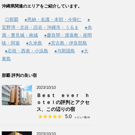
沖縄県関連のエリアをご紹介しています。
◎那覇
●恩納・名護・本部・今帰仁
●
宜野湾・北谷・読谷・沖縄市・うるま
●糸
満・豊見城・南城
●慶良間・渡嘉敷・座間
味・阿嘉
●久米島
●宮古島・伊良部島
●石垣・西表・小浜島
●与那国島
●大
東島
那覇 評判の良い宿
2023/10/10
Ｂｅｓｔ ｅｖｅｒ ｈ
ｏｔｅｌの評判とアクセ
ス、この辺りの宿
5.0
レビュー数:41
2023/10/10