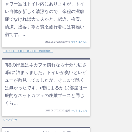
ャワー室はトイレ内にありますが、トイ
レ自体が新しく清潔なので、余程の潔癖
症でなければ大丈夫かと。駅近、格安、
清潔、接客丁寧と貧乏旅行者には有難い
宿です。…
2026-06-27 22:16:53投稿
つづきはこちら
ＨＯＴＥＬ ＴＨＥ ＣＵＢＥ 那覇国際通り
3階の部屋はネカフェ慣れなら十分な広さ
3階に泊まりました。トイレが臭いとレビ
ューが散見してましたが、そこまで酷く
は無かったです。(階によるかも)部屋は一
般的なネットカフェの座敷ブースと同じ
くら…
2026-06-27 22:12:21投稿
つづきはこちら
ロハスヴィラ