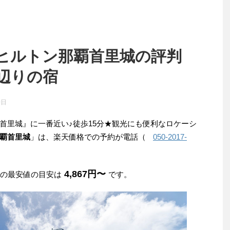
ヒルトン那覇首里城の評判
辺りの宿
0日
首里城』に一番近い♪徒歩15分★観光にも便利なロケーシ
覇首里城
」は、楽天価格での予約が電話（
050-2017-
4,867円〜
みの最安値の目安は
です。