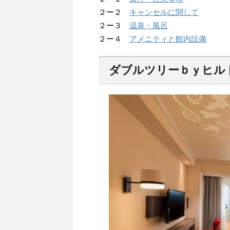
２ー２
キャンセルに関して
２ー３
温泉・風呂
２ー４
アメニティと館内設備
ダブルツリーｂｙヒル