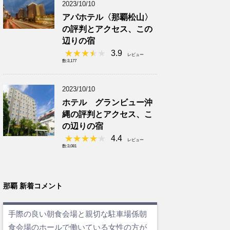
2023/10/10
アパホテル〈那覇松山〉
の評判とアクセス、この
辺りの宿
3.9
レビュー
数:3,177
2023/10/10
ホテル グランビュー沖
縄の評判とアクセス、こ
の辺りの宿
4.4
レビュー
数:3,081
那覇 新着コメント
手際の良い朝食会場と親切な駐車場係朝
食会場のホールで働いている女性の方が