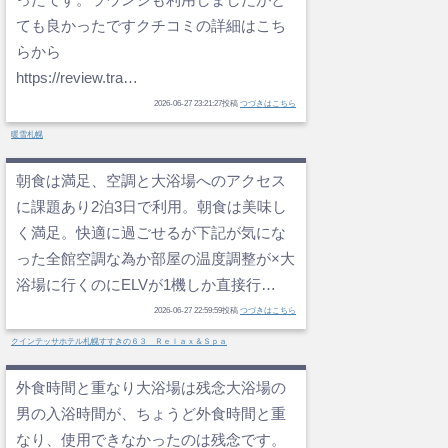
ても良かったですクチコミの詳細はこち
らから
https://review.tra…
2026-06-27 23:21:27投稿
つづきはこちら
暖雪札幌
朝食は満足、空調と大浴場へのアクセス
に課題あり2泊3日で利用。朝食は美味し
く満足。快適に過ごせるが下記が気にな
った全館空調な為か部屋の温度調整が×大
浴場に行くのにELVが1機しか直接行…
2026-06-27 22:59:59投稿
つづきはこちら
クインテッサホテル札幌すすきの６３ Ｒｅｌａｘ＆Ｓｐａ
外食時間と重なり大浴場は残念大浴場の
男の入浴時間が、ちょうど外食時間と重
なり、使用できなかったのは残念です。