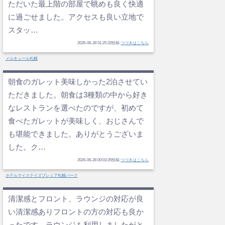
ただいた最上階の部屋で眺めも良く快適
に過ごせました。アクセスも良い立地で
スタッ…
2026-06-28 01:25:32投稿
つづきはこちら
メルキュール札幌
朝食のガレット美味しかった2泊させてい
ただきました。朝食は3種類の中から好き
なレストランを選べたのですが、初めて
食べたガレットが美味しく、おじさんで
も堪能できました。ありがとうございま
した。ク…
2026-06-28 00:03:35投稿
つづきはこちら
ホテルマイステイズプレミア札幌パーク
清潔感とフロント、ラウンジの対応が良
い清潔感ありフロントの方の対応も良か
ったです。ラウンジも利用しましたがと