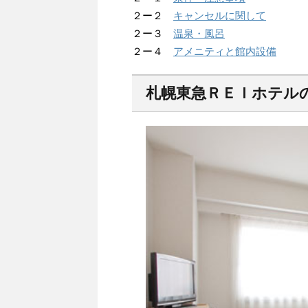
２ー２
キャンセルに関して
２ー３
温泉・風呂
２ー４
アメニティと館内設備
札幌東急ＲＥＩホテル