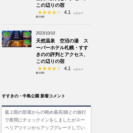
この辺りの宿
4.1
レビュー
数:3,680
2023/10/10
天然温泉 空沼の湯 ス
ーパーホテル札幌・すす
きのの評判とアクセス、
この辺りの宿
4.1
レビュー
数:3,093
すすきの・中島公園 新着コメント
最上階の部屋からの眺め最高!娘との旅行
で夜間にチェックインをしましたがスー
ペリアツインからアップグレードしてい