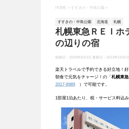
HOME
>
すすきの・中島公園
>
すすきの・中島公園
北海道
札幌
札幌東急ＲＥＩホ
の辺りの宿
投稿日：2020年9月3日 更新日：
2023年10月1
楽天トラベルで予約できる好立地！好
朝食で元気をチャージ！の「
札幌東急
2017-8989
）で可能です。
1部屋1泊あたり、税・サービス料込