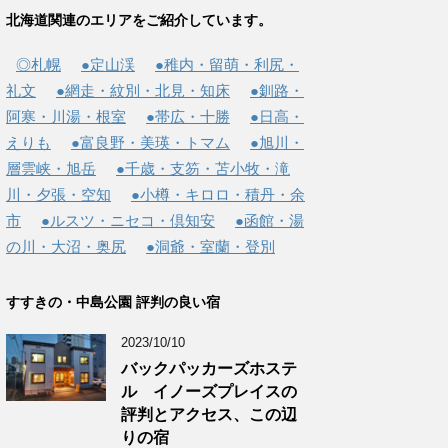
北海道関連のエリアをご紹介しています。
◎札幌
●定山渓
●稚内・留萌・利尻・
礼文
●網走・紋別・北見・知床
●釧路・
阿寒・川湯・根室
●帯広・十勝
●日高・
えりも
●富良野・美瑛・トマム
●旭川・
層雲峡・旭岳
●千歳・支笏・苫小牧・滝
川・夕張・空知
●小樽・キロロ・積丹・余
市
●ルスツ・ニセコ・倶知安
●函館・湯
の川・大沼・奥尻
●洞爺・室蘭・登別
すすきの・中島公園 評判の良い宿
2023/10/10
バックパッカーズホステ
ル イノーズプレイスの
評判とアクセス、この辺
りの宿