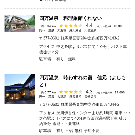
四万温泉 料理旅館くれない
4.4
約 0.34 km
13,900
レビュー数:46
円〜
温泉
大浴場
露天風呂
天然温泉
〒377-0601
群馬県吾妻郡中之条町四万4143-2
アクセス
中之条駅よりバスにて４０分、バス下車
後徒歩２分
駐車場
有り 無料
四万温泉 時わすれの宿 佳元（よしも
と）
4.3
約 0.77 km
17,600
レビュー数:489
円〜
温泉
大浴場
露天風呂
天然温泉
〒377-0601
群馬県吾妻郡中之条町四万4344-2
アクセス
渋川伊香保インターより約1時間 電車・中
之条駅よりバスにて40分終点四万温泉駅下車 徒歩
約15分 送迎・・要連絡
駐車場
有り 20台 無料 予約不要