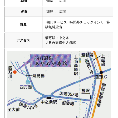
朝食
個室
、
広間
夕食
部屋
、
広間
朝刊サービス
時間外チェックイン可
将
特典
棋無料貸出
最寄駅：中之条
アクセス
ＪＲ吾妻線中之条駅