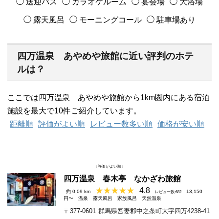
◯ 送迎バス
◯ カラオケルーム
◯ 宴会場
◯ 大浴場
◯ 露天風呂
◯ モーニングコール
◯ 駐車場あり
四万温泉 あやめや旅館に近い評判のホテ
ルは？
ここでは四万温泉 あやめや旅館から1km圏内にある宿泊
施設を最大で10件ご紹介しています。
距離順
評価がよい順
レビュー数多い順
価格が安い順
↓評価がよい順↓
四万温泉 春木亭 なかざわ旅館
4.8
約 0.09 km
13,150
レビュー数:682
円〜
温泉
露天風呂
家族風呂
天然温泉
〒377-0601
群馬県吾妻郡中之条町大字四万4238-41