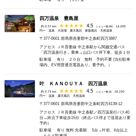
四万温泉 豊島屋
4.5
約 0.57 km
14,200
レビュー数:950
円〜
温泉
大浴場
露天風呂
家族風呂
天然温泉
〒377-0601
群馬県吾妻郡中之条町四万3887
アクセス
ＪＲ吾妻線 中之条駅から関越交通バス
「四万温泉行き」乗車→山口バス停下車、徒歩１分
駐車場
有り ２０台 無料 予約不要 (当社駐車
場内、EV用普通充電器あり。要予約。）
叶 ＫＡＮＯＵＹＡ 四万温泉
4.5
約 0.73 km
18,150
レビュー数:26
円〜
温泉
露天風呂
天然温泉
〒377-0601
群馬県吾妻郡中之条町四万4139-12
アクセス
ＪＲ吾妻線 中之条駅／四万温泉行バス40
分→終点下車徒歩15分（終点バス停まで送迎あり要
予約）
駐車場
有り 無料 先着順 5台→叶前、6台以上
→ルルド駐車場