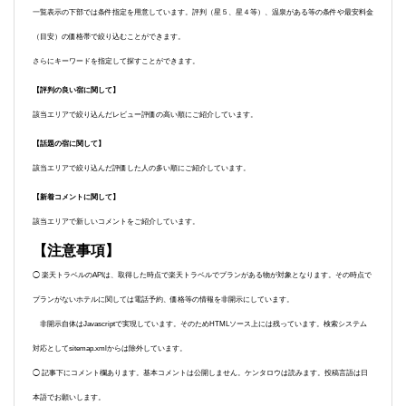
一覧表示の下部では条件指定を用意しています。評判（星５、星４等）、温泉がある等の条件や最安料金
（目安）の価格帯で絞り込むことができます。
さらにキーワードを指定して探すことができます。
【評判の良い宿に関して】
該当エリアで絞り込んだレビュー評価の高い順にご紹介しています。
【話題の宿に関して】
該当エリアで絞り込んだ評価した人の多い順にご紹介しています。
【新着コメントに関して】
該当エリアで新しいコメントをご紹介しています。
【注意事項】
◯ 楽天トラベルのAPIは、取得した時点で楽天トラベルでプランがある物が対象となります。その時点で
プランがないホテルに関しては電話予約、価格等の情報を非開示にしています。
非開示自体はJavascriptで実現しています。そのためHTMLソース上には残っています。検索システム
対応としてsitemap.xmlからは除外しています。
◯ 記事下にコメント欄あります。基本コメントは公開しません。ケンタロウは読みます。投稿言語は日
本語でお願いします。