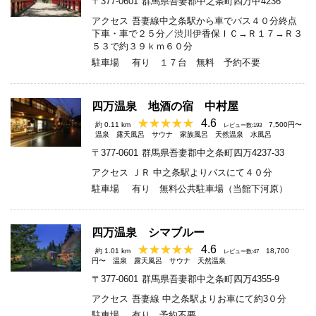
〒377-0601
群馬県吾妻郡中之条町四万甲4236
アクセス
吾妻線中之条駅から車でバス４０分終点
下車・車で２５分／渋川伊香保ＩＣ→Ｒ１７→Ｒ３
５３で約３９ｋｍ６０分
駐車場
有り １７台 無料 予約不要
四万温泉 地酒の宿 中村屋
4.6
約 0.11 km
7,500円〜
レビュー数:193
温泉
露天風呂
サウナ
家族風呂
天然温泉
水風呂
〒377-0601
群馬県吾妻郡中之条町四万4237-33
アクセス
ＪＲ 中之条駅よりバスにて４０分
駐車場
有り 無料公共駐車場（当館下河原）
四万温泉 シマブルー
4.6
約 1.01 km
18,700
レビュー数:47
円〜
温泉
露天風呂
サウナ
天然温泉
〒377-0601
群馬県吾妻郡中之条町四万4355-9
アクセス
吾妻線 中之条駅よりお車にて約3０分
駐車場
有り 予約不要