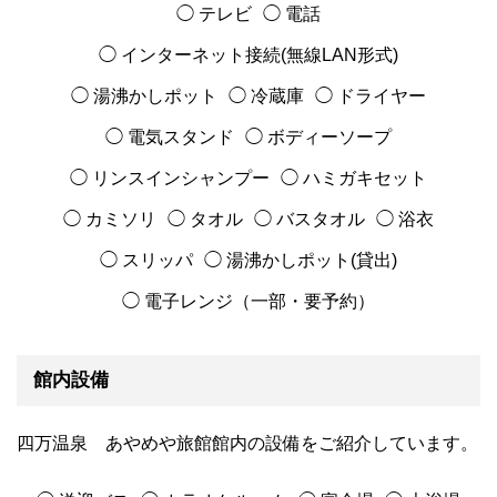
◯ テレビ
◯ 電話
◯ インターネット接続(無線LAN形式)
◯ 湯沸かしポット
◯ 冷蔵庫
◯ ドライヤー
◯ 電気スタンド
◯ ボディーソープ
◯ リンスインシャンプー
◯ ハミガキセット
◯ カミソリ
◯ タオル
◯ バスタオル
◯ 浴衣
◯ スリッパ
◯ 湯沸かしポット(貸出)
◯ 電子レンジ（一部・要予約）
館内設備
四万温泉 あやめや旅館館内の設備をご紹介しています。