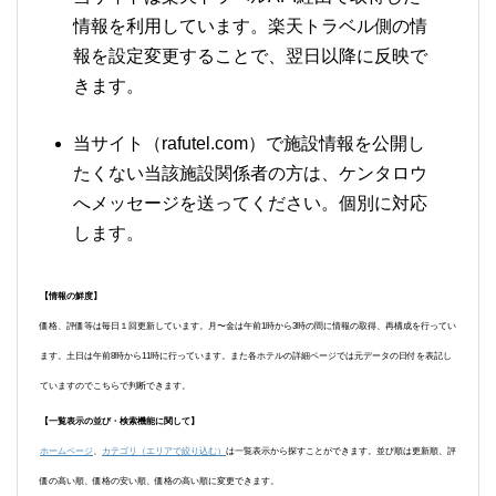
情報を利用しています。楽天トラベル側の情
報を設定変更することで、翌日以降に反映で
きます。
当サイト（rafutel.com）で施設情報を公開し
たくない当該施設関係者の方は、ケンタロウ
へメッセージを送ってください。個別に対応
します。
【情報の鮮度】
価格、評価等は毎日１回更新しています。月〜金は午前1時から3時の間に情報の取得、再構成を行ってい
ます。土日は午前8時から11時に行っています。また各ホテルの詳細ページでは元データの日付を表記し
ていますのでこちらで判断できます。
【一覧表示の並び・検索機能に関して】
ホームページ
、
カテゴリ（エリアで絞り込む）
は一覧表示から探すことができます。並び順は更新順、評
価の高い順、価格の安い順、価格の高い順に変更できます。