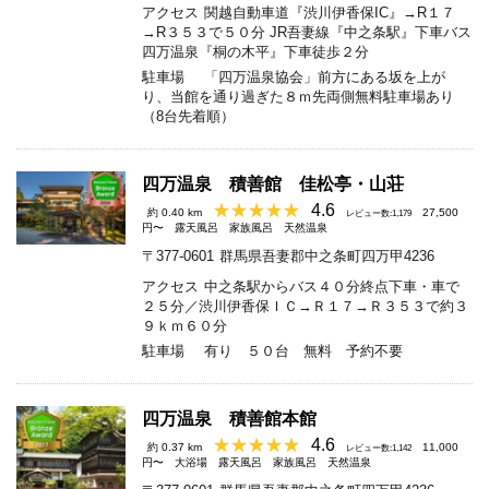
アクセス
関越自動車道『渋川伊香保IC』→R１７
→R３５３で５０分 JR吾妻線『中之条駅』下車バス
四万温泉『桐の木平』下車徒歩２分
駐車場
「四万温泉協会」前方にある坂を上が
り、当館を通り過ぎた８ｍ先両側無料駐車場あり
（8台先着順）
四万温泉 積善館 佳松亭・山荘
4.6
約 0.40 km
27,500
レビュー数:1,179
円〜
露天風呂
家族風呂
天然温泉
〒377-0601
群馬県吾妻郡中之条町四万甲4236
アクセス
中之条駅からバス４０分終点下車・車で
２５分／渋川伊香保ＩＣ→Ｒ１７→Ｒ３５３で約３
９ｋｍ６０分
駐車場
有り ５０台 無料 予約不要
四万温泉 積善館本館
4.6
約 0.37 km
11,000
レビュー数:1,142
円〜
大浴場
露天風呂
家族風呂
天然温泉