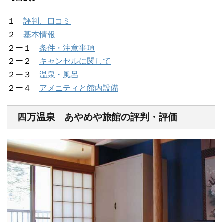
１
評判、口コミ
２
基本情報
２ー１
条件・注意事項
２ー２
キャンセルに関して
２ー３
温泉・風呂
２ー４
アメニティと館内設備
四万温泉 あやめや旅館の評判・評価