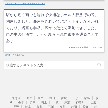
ＳＰＡＷＯＲＬＤ ＨＯＴＥＬ＆ＲＥＳＯＲＴ
駅から近く雨でも濡れず快適なホテル大阪旅行の際に
利用しました。部屋もきれいでバス・トイレが分かれ
ており、浴室も非常に広かったため満足できました。
雨の中の宿泊でしたが、駅から黒門市場を通ることで
あま…
2026-06-27 20:41:23投稿
つづきはこちら
黒門クリスタルホテル
北海道
青森
岩手
秋田
宮城
山形
福島
茨
城
栃木
群馬
埼玉
千葉
東京
神奈川
山梨
長野
新潟
富山
石川
福井
静岡
愛知
岐