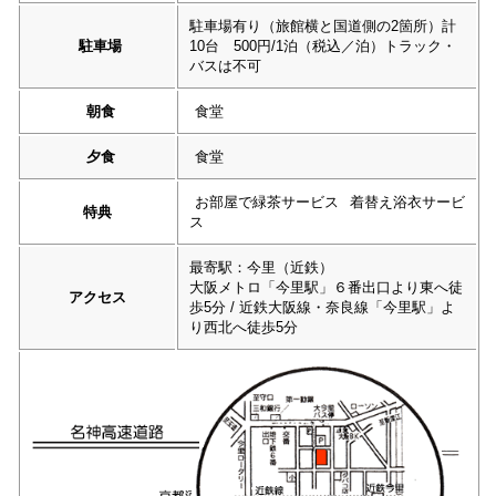
駐車場有り（旅館横と国道側の2箇所）計
駐車場
10台 500円/1泊（税込／泊）トラック・
バスは不可
朝食
食堂
夕食
食堂
お部屋で緑茶サービス
着替え浴衣サービ
特典
ス
最寄駅：今里（近鉄）
大阪メトロ「今里駅」６番出口より東へ徒
アクセス
歩5分 / 近鉄大阪線・奈良線「今里駅」よ
り西北へ徒歩5分