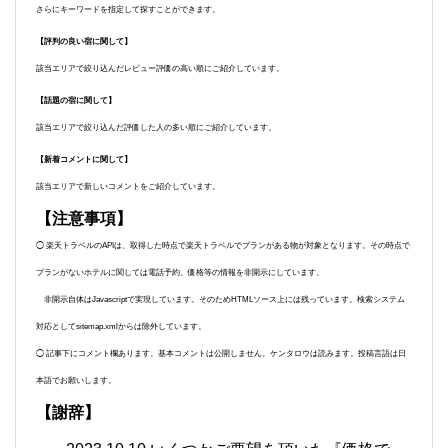
さらにキーワードを指定して探すことができます。
【評判の良い宿に関して】
該当エリアで絞り込んだレビュー評価の高い順にご紹介しています。
【話題の宿に関して】
該当エリアで絞り込んだ評価した人の多い順にご紹介しています。
【新着コメントに関して】
該当エリアで新しいコメントをご紹介しています。
【注意事項】
◯ 楽天トラベルのAPIは、取得した時点で楽天トラベルでプランがある物が対象となります。その時点で
プランがないホテルに関しては電話予約、価格等の情報を非開示にしています。
非開示自体はJavascriptで実現しています。そのためHTMLソース上には残っています。検索システム
対応としてsitemap.xmlからは除外しています。
◯ 記事下にコメント欄あります。基本コメントは公開しません。ケンタロウは読みます。投稿言語は日
本語でお願いします。
【謝辞】