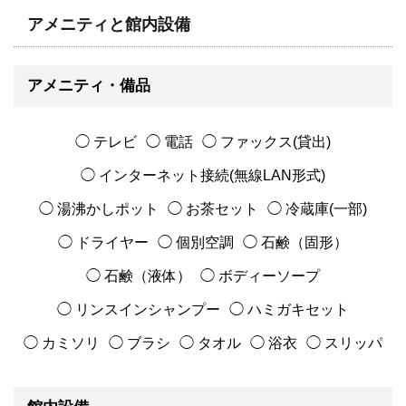
アメニティと館内設備
アメニティ・備品
◯ テレビ
◯ 電話
◯ ファックス(貸出)
◯ インターネット接続(無線LAN形式)
◯ 湯沸かしポット
◯ お茶セット
◯ 冷蔵庫(一部)
◯ ドライヤー
◯ 個別空調
◯ 石鹸（固形）
◯ 石鹸（液体）
◯ ボディーソープ
◯ リンスインシャンプー
◯ ハミガキセット
◯ カミソリ
◯ ブラシ
◯ タオル
◯ 浴衣
◯ スリッパ