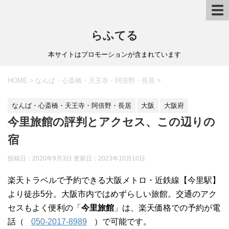
☰
らふてる
本サイトはプロモーションが含まれています
HOME
>
なんば・心斎橋・天王寺・阿倍野・長居
>
なんば・心斎橋・天王寺・阿倍野・長居
大阪
大阪府
今里旅館の評判とアクセス、この辺りの
宿
投稿日：2020年9月3日 更新日：
2023年10月10日
楽天トラベルで予約できる大阪メトロ・近鉄線【今里駅】
より徒歩5分。大阪市内ではめずらしい旅館。交通のアク
セスもよく便利の「
今里旅館
」は、楽天価格での予約が電
話（
050-2017-8989
）で可能です。