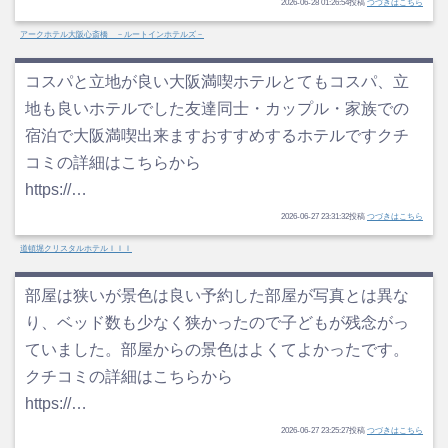
2026-06-28 01:26:54投稿
つづきはこちら
アークホテル大阪心斎橋 －ルートインホテルズ－
コスパと立地が良い大阪満喫ホテルとてもコスパ、立
地も良いホテルでした友達同士・カップル・家族での
宿泊で大阪満喫出来ますおすすめするホテルですクチ
コミの詳細はこちらから
https://…
2026-06-27 23:31:32投稿
つづきはこちら
道頓堀クリスタルホテルＩＩＩ
部屋は狭いが景色は良い予約した部屋が写真とは異な
り、ベッド数も少なく狭かったので子どもが残念がっ
ていました。部屋からの景色はよくてよかったです。
クチコミの詳細はこちらから
https://…
2026-06-27 23:25:27投稿
つづきはこちら