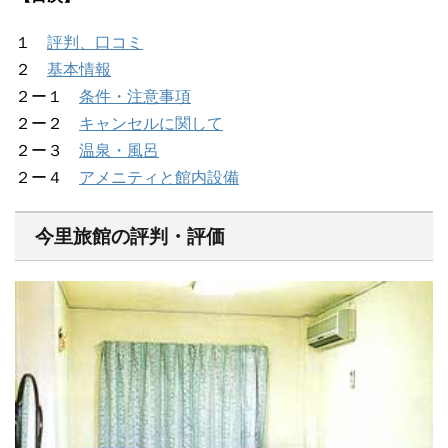
１
評判、口コミ
２
基本情報
２ー１
条件・注意事項
２ー２
キャンセルに関して
２ー３
温泉・風呂
２ー４
アメニティと館内設備
今里旅館の評判・評価