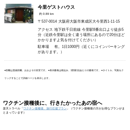
今里ゲストハウス
約 0.89 km
〒537-0014
大阪府大阪市東成区大今里西1-11-15
アクセス
地下鉄千日前線 今里駅8番出口より徒歩5
分（近鉄今里駅は全く違う場所にあるので20分ほど
かかりますよ気を付けてください）
駐車場
有。1日1000円（近くにコインパーキング
があります。）
●距離は直線距離、おおよその目安です。 ●表示価格は税込み、1部屋1泊あたりの価格です。 ●タイトル、写真をク
リックすることで詳細ページを表示します。
ワクチン接種後に、行きたかったあの宿へ
楽天トラベル「
ワクチン接種後、旅行応援プラン
」（ワクチン接種後の方がお得なプランがま
とまっています）