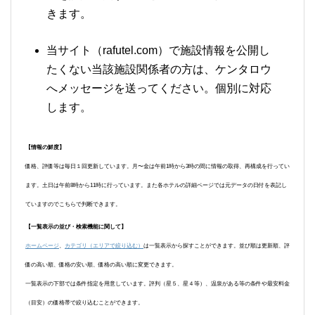
きます。
当サイト（rafutel.com）で施設情報を公開し
たくない当該施設関係者の方は、ケンタロウ
へメッセージを送ってください。個別に対応
します。
【情報の鮮度】
価格、評価等は毎日１回更新しています。月〜金は午前1時から3時の間に情報の取得、再構成を行ってい
ます。土日は午前8時から11時に行っています。また各ホテルの詳細ページでは元データの日付を表記し
ていますのでこちらで判断できます。
【一覧表示の並び・検索機能に関して】
ホームページ
、
カテゴリ（エリアで絞り込む）
は一覧表示から探すことができます。並び順は更新順、評
価の高い順、価格の安い順、価格の高い順に変更できます。
一覧表示の下部では条件指定を用意しています。評判（星５、星４等）、温泉がある等の条件や最安料金
（目安）の価格帯で絞り込むことができます。