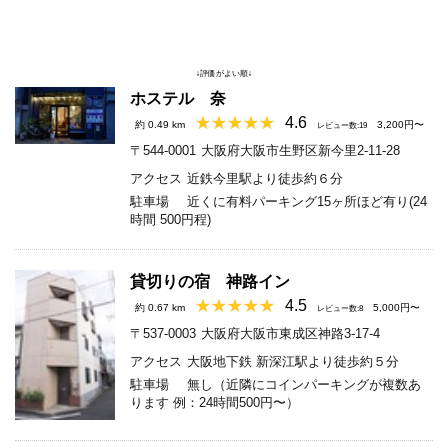
↓評価がよい順↓
ホステル 奈
4.6
約 0.49 km
3,200円〜
レビュー数:19
〒544-0001
大阪府大阪市生野区新今里2-11-28
アクセス
近鉄今里駅より徒歩約６分
駐車場
近くに有料パーキング15ヶ所ほど有り(24
時間 500円程)
貸切りの宿 神路イン
4.5
約 0.67 km
5,000円〜
レビュー数:8
〒537-0003
大阪府大阪市東成区神路3-17-4
アクセス
大阪地下鉄 新深江駅より徒歩約５分
駐車場
無し（近隣にコインパーキングが複数あ
ります 例：24時間500円〜）