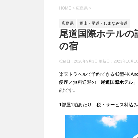
HOME
>
広島県
>
広島県
福山・尾道・しまなみ海道
尾道国際ホテルの
の宿
投稿日：2020年9月3日 更新日：
2023年10月1
楽天トラベルで予約できる43型4K And
便座／無料送迎の「
尾道国際ホテル
」
能です。
1部屋1泊あたり、税・サービス料込