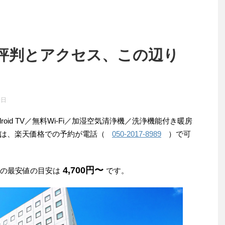
評判とアクセス、この辺り
0日
roid TV／無料Wi-Fi／加湿空気清浄機／洗浄機能付き暖房
は、楽天価格での予約が電話（
050-2017-8989
）で可
4,700円〜
みの最安値の目安は
です。