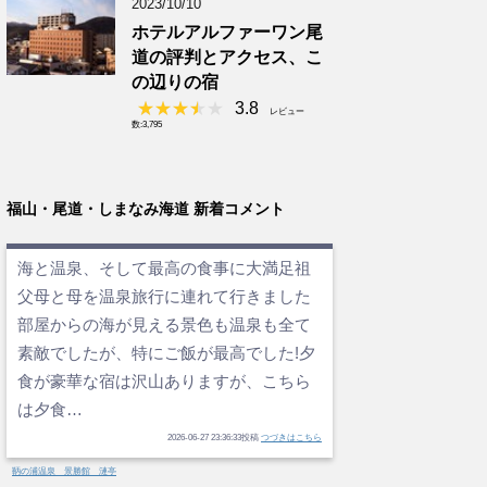
2023/10/10
ホテルアルファーワン尾
道の評判とアクセス、こ
の辺りの宿
3.8
レビュー
数:3,795
福山・尾道・しまなみ海道 新着コメント
海と温泉、そして最高の食事に大満足祖
父母と母を温泉旅行に連れて行きました
部屋からの海が見える景色も温泉も全て
素敵でしたが、特にご飯が最高でした!夕
食が豪華な宿は沢山ありますが、こちら
は夕食…
2026-06-27 23:36:33投稿
つづきはこちら
鞆の浦温泉 景勝館 漣亭