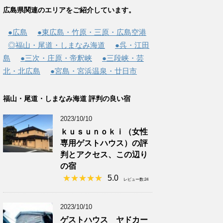
広島県関連のエリアをご紹介しています。
●広島
●東広島・竹原・三原・広島空港
◎福山・尾道・しまなみ海道
●呉・江田
島
●三次・庄原・帝釈峡
●三段峡・芸
北・北広島
●宮島・宮浜温泉・廿日市
福山・尾道・しまなみ海道 評判の良い宿
2023/10/10
ｋｕｓｕｎｏｋｉ（女性
専用ゲストハウス）の評
判とアクセス、この辺り
の宿
5.0
レビュー数:24
2023/10/10
ゲストハウス ヤドカー