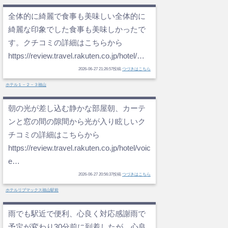
全体的に綺麗で食事も美味しい全体的に
綺麗な印象でした食事も美味しかったで
す。クチコミの詳細はこちらから
https://review.travel.rakuten.co.jp/hotel/…
2026-06-27 21:26:57投稿
つづきはこちら
ホテル１－２－３福山
朝の光が差し込む静かな部屋朝、カーテ
ンと窓の間の隙間から光が入り眩しいク
チコミの詳細はこちらから
https://review.travel.rakuten.co.jp/hotel/voic
e…
2026-06-27 20:56:37投稿
つづきはこちら
ホテルリブマックス福山駅前
雨でも駅近で便利、心良く対応感謝雨で
予定が変わり30分前に到着したが、心良