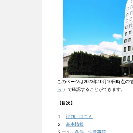
このページは2023年10月10日時
ら
）で確認することができます。
【目次】
１
評判、口コミ
２
基本情報
２ー１
条件・注意事項