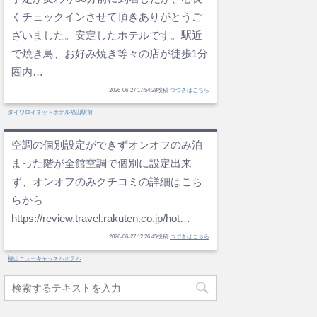
くチェックインさせて頂きありがとうご
ざいました。安定したホテルです。駅近
で焼き鳥、お好み焼き等々の店が徒歩1分
圏内…
2026-06-27 17:54:38投稿
つづきはこちら
ダイワロイネットホテル福山駅前
空調の個別設定ができずオンオフのみ泊
まった階が全館空調で個別に設定出来
ず、オンオフのみクチコミの詳細はこち
らから
https://review.travel.rakuten.co.jp/hot…
2026-06-27 12:26:45投稿
つづきはこちら
福山ニューキャッスルホテル