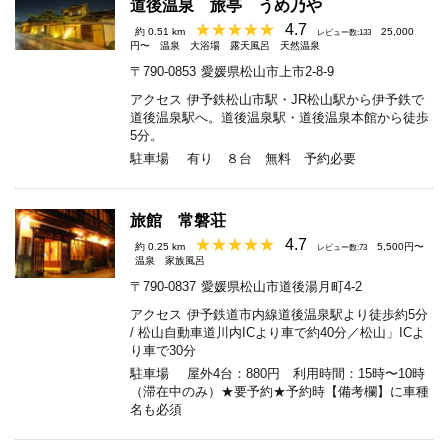
道後温泉 旅亭 うめ乃や
4.7
約 0.51 km
25,000
レビュー数:133
円〜
温泉
大浴場
露天風呂
天然温泉
〒790-0853
愛媛県松山市上市2-8-9
アクセス
伊予鉄松山市駅・JR松山駅から伊予鉄で
道後温泉駅へ。道後温泉駅・道後温泉本館から徒歩
5分。
駐車場
有り ８台 無料 予約必要
旅館 常磐荘
4.7
約 0.25 km
5,500円〜
レビュー数:73
温泉
家族風呂
〒790-0837
愛媛県松山市道後湯月町4-2
アクセス
伊予鉄道市内線道後温泉駅より徒歩約5分
/ 松山自動車道川内ICより車で約40分／松山」ICよ
り車で30分
駐車場
屋外4台：880円 利用時間：15時〜10時
（滞在中のみ）★要予約★予約時【備考欄】に車種
名も必須