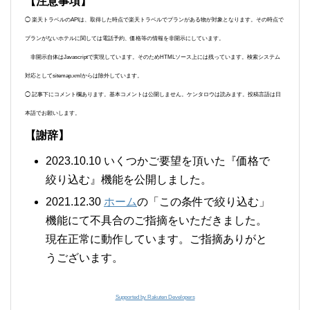
【注意事項】
◯ 楽天トラベルのAPIは、取得した時点で楽天トラベルでプランがある物が対象となります。その時点で
プランがないホテルに関しては電話予約、価格等の情報を非開示にしています。
非開示自体はJavascriptで実現しています。そのためHTMLソース上には残っています。検索システム
対応としてsitemap.xmlからは除外しています。
◯ 記事下にコメント欄あります。基本コメントは公開しません。ケンタロウは読みます。投稿言語は日
本語でお願いします。
【謝辞】
2023.10.10 いくつかご要望を頂いた『価格で
絞り込む』機能を公開しました。
2021.12.30
ホーム
の「この条件で絞り込む」
機能にて不具合のご指摘をいただきました。
現在正常に動作しています。ご指摘ありがと
うございます。
Supported by Rakuten Developers