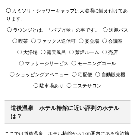
◯ カミソリ・シャワーキャップは大浴場に備え付けてあ
ります。
◯ ラウンジとは、「パブ万翠」の事です。
◯ 送迎バス
◯ 喫茶
◯ ファックス送信可
◯ 宴会場
◯ 会議室
◯ 大浴場
◯ 露天風呂
◯ 禁煙ルーム
◯ 売店
◯ マッサージサービス
◯ モーニングコール
◯ ショッピングアベニュー
◯ 宅配便
◯ 自動販売機
◯ 駐車場あり
◯ エステサロン
道後温泉 ホテル椿館に近い評判のホテル
は？
ここでは道後温泉 ホテル椿館から1km圏内にある宿泊施