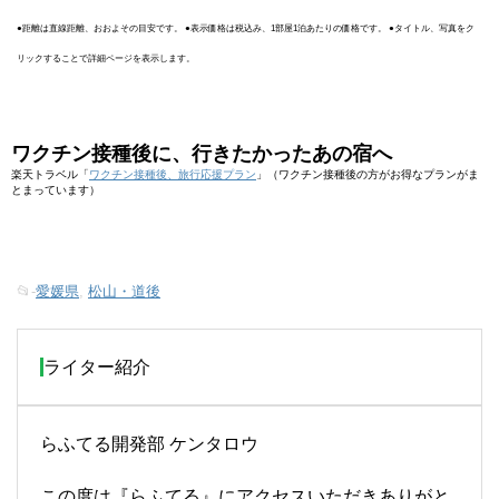
●距離は直線距離、おおよその目安です。 ●表示価格は税込み、1部屋1泊あたりの価格です。 ●タイトル、写真をク
リックすることで詳細ページを表示します。
ワクチン接種後に、行きたかったあの宿へ
楽天トラベル「
ワクチン接種後、旅行応援プラン
」（ワクチン接種後の方がお得なプランがま
とまっています）
📂-
愛媛県
,
松山・道後
ライター紹介
らふてる開発部 ケンタロウ
この度は『らふてる』にアクセスいただきありがと