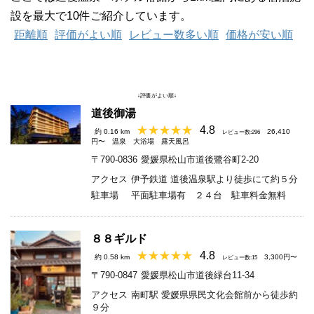
設を最大で10件ご紹介しています。
距離順
評価がよい順
レビュー数多い順
価格が安い順
↓評価がよい順↓
道後御湯
4.8
約 0.16 km
26,410
レビュー数:296
円〜
温泉
大浴場
露天風呂
〒790-0836
愛媛県松山市道後鷺谷町2-20
アクセス
伊予鉄道 道後温泉駅より徒歩にて約５分
駐車場
平面駐車場有 ２４台 駐車料金無料
８８ギルド
4.8
約 0.58 km
3,300円〜
レビュー数:15
〒790-0847
愛媛県松山市道後緑台11-34
アクセス
南町駅 愛媛県県民文化会館前から徒歩約
９分