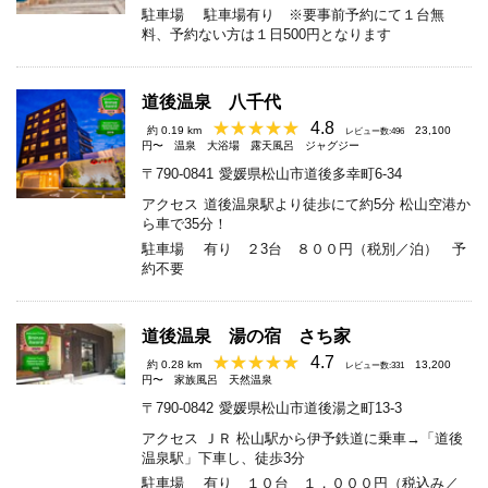
駐車場
駐車場有り ※要事前予約にて１台無
料、予約ない方は１日500円となります
道後温泉 八千代
4.8
約 0.19 km
23,100
レビュー数:496
円〜
温泉
大浴場
露天風呂
ジャグジー
〒790-0841
愛媛県松山市道後多幸町6-34
アクセス
道後温泉駅より徒歩にて約5分 松山空港か
ら車で35分！
駐車場
有り ２3台 ８００円（税別／泊） 予
約不要
道後温泉 湯の宿 さち家
4.7
約 0.28 km
13,200
レビュー数:331
円〜
家族風呂
天然温泉
〒790-0842
愛媛県松山市道後湯之町13-3
アクセス
ＪＲ 松山駅から伊予鉄道に乗車→「道後
温泉駅」下車し、徒歩3分
駐車場
有り １０台 １，０００円（税込み／