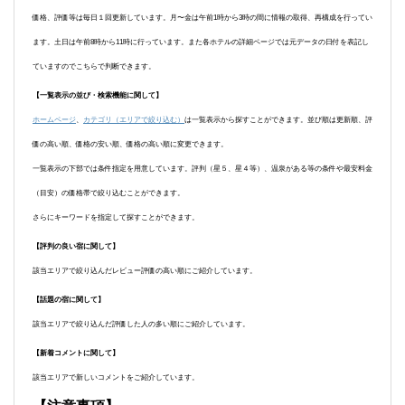
価格、評価等は毎日１回更新しています。月〜金は午前1時から3時の間に情報の取得、再構成を行ってい
ます。土日は午前8時から11時に行っています。また各ホテルの詳細ページでは元データの日付を表記し
ていますのでこちらで判断できます。
【一覧表示の並び・検索機能に関して】
ホームページ
、
カテゴリ（エリアで絞り込む）
は一覧表示から探すことができます。並び順は更新順、評
価の高い順、価格の安い順、価格の高い順に変更できます。
一覧表示の下部では条件指定を用意しています。評判（星５、星４等）、温泉がある等の条件や最安料金
（目安）の価格帯で絞り込むことができます。
さらにキーワードを指定して探すことができます。
【評判の良い宿に関して】
該当エリアで絞り込んだレビュー評価の高い順にご紹介しています。
【話題の宿に関して】
該当エリアで絞り込んだ評価した人の多い順にご紹介しています。
【新着コメントに関して】
該当エリアで新しいコメントをご紹介しています。