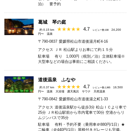
泊） 要予約
葛城 琴の庭
4.7
約 0.15 km
24,200
レビュー数:108
円〜
温泉
〒790-0837
愛媛県松山市道後湯月町4-16
アクセス
ＪＲ 松山駅よりお車にて約１５分
駐車場
有り 1,000円（税別／泊）立体駐車場※
大型車などの場合は事前にご相談ください。
道後温泉 ふなや
4.7
約 0.37 km
16,500
レビュー数:1,965
円〜
温泉
大浴場
露天風呂
サウナ
天然温泉
〒790-0842
愛媛県松山市道後湯之町1-33
アクセス
道後温泉駅から徒歩3分 松山ＩＣより車で
25分 ＪＲ松山駅前から市内電車で30分 空港からリ
ムジンバスで35分
駐車場
有料・予約不要（乗用車＠880円/1日）★
二輪車（＠440円/1日）屋根付きガレージも完備。