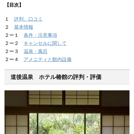
【目次】
１
評判、口コミ
２
基本情報
２ー１
条件・注意事項
２ー２
キャンセルに関して
２ー３
温泉・風呂
２ー４
アメニティと館内設備
道後温泉 ホテル椿館の評判・評価