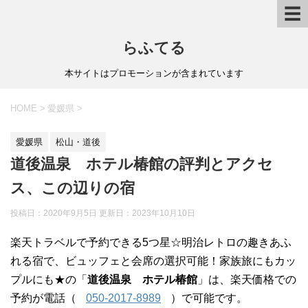
☰
らふてる
本サイトはプロモーションが含まれています
HOME
>
愛媛県
>
愛媛県
松山・道後
道後温泉 ホテル椿館の評判とアクセ
ス、この辺りの宿
投稿日：2020年9月5日 更新日：
2023年10月10日
楽天トラベルで予約できる5つ星☆明治レトロの趣きあふ
れる宿で、ビュッフェと会席の選択可能！家族旅にもカッ
プルにも★の「
道後温泉 ホテル椿館
」は、楽天価格での
予約が電話（
050-2017-8989
）で可能です。