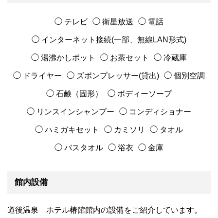
◯ テレビ
◯ 衛星放送
◯ 電話
◯ インターネット接続(一部、無線LAN形式)
◯ 湯沸かしポット
◯ お茶セット
◯ 冷蔵庫
◯ ドライヤー
◯ ズボンプレッサー(貸出)
◯ 個別空調
◯ 石鹸（固形）
◯ ボディーソープ
◯ リンスインシャンプー
◯ コンディショナー
◯ ハミガキセット
◯ カミソリ
◯ タオル
◯ バスタオル
◯ 浴衣
◯ 金庫
館内設備
道後温泉 ホテル椿館館内の設備をご紹介しています。