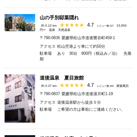
山の手別邸葉隠れ
4.7
約 0.10 km
23,650
レビュー数:117
円〜
温泉
天然温泉
〒790-0836
愛媛県松山市道後鷺谷町459-1
アクセス
松山空港より車にて約50分
駐車場
あり 30台 800円（税込み／泊） 先着
順
道後温泉 夏目旅館
4.7
約 0.37 km
家族風呂
レビュー数:153
〒790-0837
愛媛県松山市道後湯月町1-19
アクセス
道後温泉駅から徒歩５分
駐車場
ご希望の方は事前にご連絡ください。