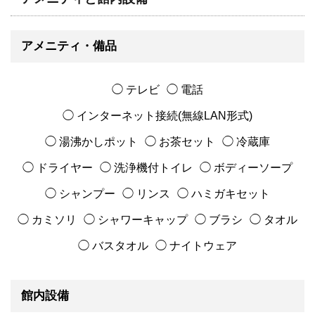
アメニティ・備品
◯ テレビ
◯ 電話
◯ インターネット接続(無線LAN形式)
◯ 湯沸かしポット
◯ お茶セット
◯ 冷蔵庫
◯ ドライヤー
◯ 洗浄機付トイレ
◯ ボディーソープ
◯ シャンプー
◯ リンス
◯ ハミガキセット
◯ カミソリ
◯ シャワーキャップ
◯ ブラシ
◯ タオル
◯ バスタオル
◯ ナイトウェア
館内設備