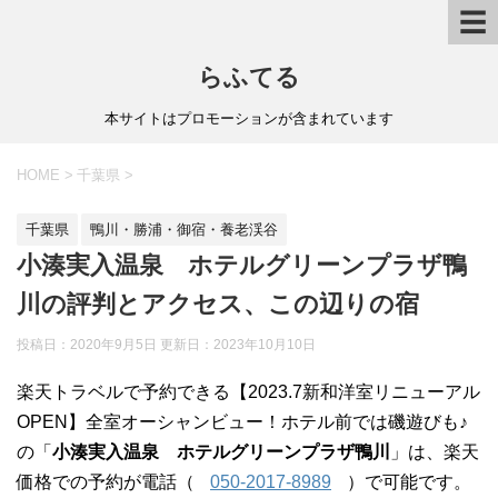
☰
らふてる
本サイトはプロモーションが含まれています
HOME
>
千葉県
>
千葉県
鴨川・勝浦・御宿・養老渓谷
小湊実入温泉 ホテルグリーンプラザ鴨
川の評判とアクセス、この辺りの宿
投稿日：2020年9月5日 更新日：
2023年10月10日
楽天トラベルで予約できる【2023.7新和洋室リニューアル
OPEN】全室オーシャンビュー！ホテル前では磯遊びも♪
の「
小湊実入温泉 ホテルグリーンプラザ鴨川
」は、楽天
価格での予約が電話（
050-2017-8989
）で可能です。