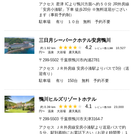
アクセス
君津 ICより鴨川方面へ約５０分 JR外房線
「安房小湊駅」下車 徒歩20分 ※無料送迎がござい
ます（事前予約制）
駐車場
有り １０台 無料 予約不要
三日月シーパークホテル安房鴨川
4.2
約 1.92 km
10,527
レビュー数:1,388
円〜
温泉
大浴場
露天風呂
〒299-5502
千葉県鴨川市内浦2781
アクセス
ＪＲ外房線 安房小湊駅よりバスで3分（送
迎有り）
駐車場
有り 150台 無料 予約不要
鴨川ヒルズリゾートホテル
4.1
約 0.39 km
23,000
レビュー数:519
円〜
温泉
大浴場
露天風呂
〒299-5503
千葉県鴨川市天津3164-7
アクセス
ＪＲ外房線安房小湊駅より送迎バスで約
５分。駅到着時にお電話下さい（お迎え時間帯：１