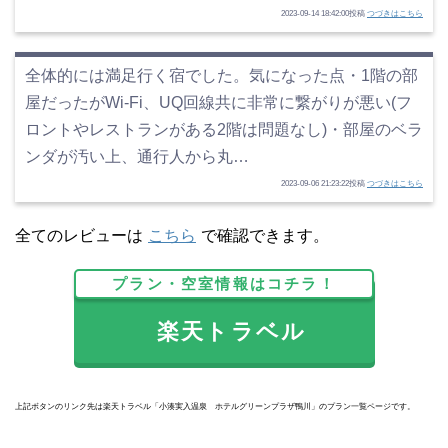
2023-09-14 18:42:00投稿
つづきはこちら
全体的には満足行く宿でした。気になった点・1階の部
屋だったがWi-Fi、UQ回線共に非常に繋がりが悪い(フ
ロントやレストランがある2階は問題なし)・部屋のベラ
ンダが汚い上、通行人から丸…
2023-09-06 21:23:22投稿
つづきはこちら
全てのレビューは
こちら
で確認できます。
プラン・空室情報はコチラ！
楽天トラベル
上記ボタンのリンク先は楽天トラベル「小湊実入温泉 ホテルグリーンプラザ鴨川」のプラン一覧ページです。