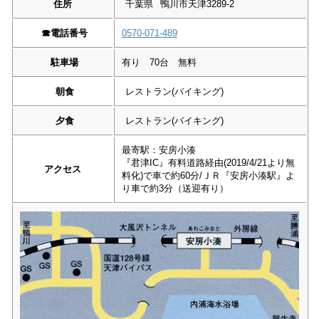
住所
千葉県
鴨川市天津3289-2
☎︎
電話番号
0570-071-489
駐車場
有り 70台 無料
朝食
レストラン(バイキング)
夕食
レストラン(バイキング)
最寄駅：安房小湊
『君津IC』有料道路経由(2019/4/21より無
アクセス
料化)で車で約60分/ＪＲ『安房小湊駅』よ
り車で約3分（送迎有り）