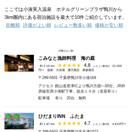
ここでは小湊実入温泉 ホテルグリーンプラザ鴨川から
3km圏内にある宿泊施設を最大で10件ご紹介しています。
距離順
評価がよい順
レビュー数多い順
価格が安い順
↓評価がよい順↓
こみなと漁師料理 海の庭
4.8
約 2.16 km
22,000
レビュー数:811
円〜
温泉
大浴場
露天風呂
家族風呂
〒299-5501
千葉県鴨川市小湊169
アクセス
館山道君津ICより鴨川方面へ50分。JR外
房線安房小湊駅下車、徒歩１０分（送迎有り）
駐車場
有り 20台 無料
ひだまりINN ふたま
4.7
約 1.97 km
4,810円〜
レビュー数:551
〒299-5503
千葉県鴨川市天津1072