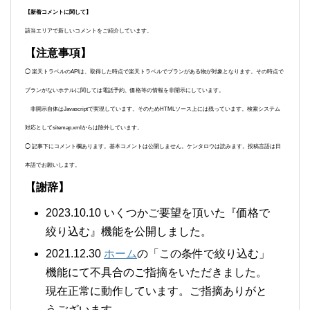
【新着コメントに関して】
該当エリアで新しいコメントをご紹介しています。
【注意事項】
◯ 楽天トラベルのAPIは、取得した時点で楽天トラベルでプランがある物が対象となります。その時点で
プランがないホテルに関しては電話予約、価格等の情報を非開示にしています。
非開示自体はJavascriptで実現しています。そのためHTMLソース上には残っています。検索システム
対応としてsitemap.xmlからは除外しています。
◯ 記事下にコメント欄あります。基本コメントは公開しません。ケンタロウは読みます。投稿言語は日
本語でお願いします。
【謝辞】
2023.10.10 いくつかご要望を頂いた『価格で
絞り込む』機能を公開しました。
2021.12.30
ホーム
の「この条件で絞り込む」
機能にて不具合のご指摘をいただきました。
現在正常に動作しています。ご指摘ありがと
うございます。