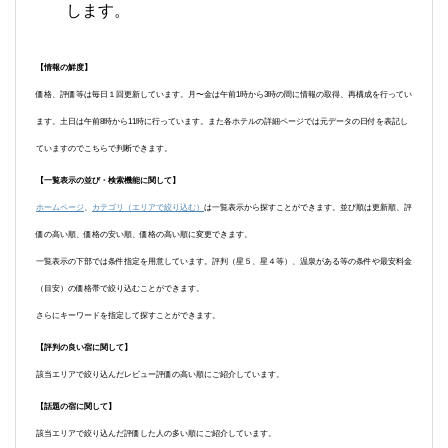
します。
【情報の鮮度】
価格、評価等は毎日１回更新しています。月〜金は午前1時から3時の間に情報の取得、再構成を行ってい
ます。土日は午前8時から11時に行っています。また各ホテルの詳細ページでは元データの日付を表記し
ていますのでこちらで判断できます。
【一覧表示の並び・検索機能に関して】
ホームページ
、
カテゴリ（エリアで絞り込む）
は一覧表示から探すことができます。並び順は更新順、評
価の高い順、価格の安い順、価格の高い順に変更できます。
一覧表示の下部では条件指定を用意しています。評判（星５、星４等）、温泉がある等の条件や最安料金
（目安）の価格帯で絞り込むことができます。
さらにキーワードを指定して探すことができます。
【評判の良い宿に関して】
該当エリアで絞り込んだレビュー評価の高い順にご紹介しています。
【話題の宿に関して】
該当エリアで絞り込んだ評価した人の多い順にご紹介しています。