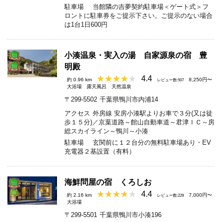
駐車場
当館隣の吉夢契約駐車場＜ゲート式＞フ
ロントに駐車券をご提示下さい。ご提示のない場合
は1台1日600円
小湊温泉・実入の湯 自家源泉の宿 豊
明殿
4.4
約 0.96 km
8,250円〜
レビュー数:507
大浴場
露天風呂
天然温泉
〒299-5502
千葉県鴨川市内浦14
アクセス
外房線 安房小湊駅よりお車で３分(又は徒
歩１５分)／京葉道路～館山自動車道～君津ＩＣ～房
総スカイライン～鴨川～小湊
駐車場
玄関前に１２台分の無料駐車場あり・EV
充電器２基設置（有料）
海鮮問屋の宿 くろしお
4.4
約 2.16 km
7,000円〜
レビュー数:229
大浴場
〒299-5501
千葉県鴨川市小湊196