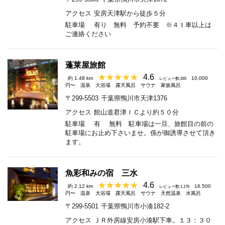
アクセス
安房天津駅から徒歩５分
駐車場
有り 無料 予約不要 ※４ｔ車以上は
ご連絡ください
蓬莱屋旅館
4.6
約 1.48 km
10,000
レビュー数:265
円〜
温泉
大浴場
露天風呂
サウナ
家族風呂
〒299-5503
千葉県鴨川市天津1376
アクセス
館山道君津ＩＣより約５０分
駐車場
有 無料 駐車場は一旦、旅館目の前の
駐車場にお止め下さいませ。係が御誘導させて頂き
ます。
魚彩和みの宿 三水
4.6
約 2.12 km
16,500
レビュー数:1,176
円〜
温泉
大浴場
露天風呂
サウナ
天然温泉
水風呂
〒299-5501
千葉県鴨川市小湊182-2
アクセス
ＪＲ外房線安房小湊駅下車。１３：３０