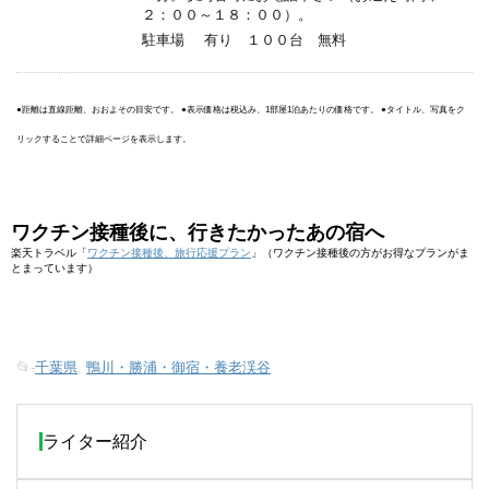
２：００～１８：００）。
駐車場
有り １００台 無料
●距離は直線距離、おおよその目安です。 ●表示価格は税込み、1部屋1泊あたりの価格です。 ●タイトル、写真をク
リックすることで詳細ページを表示します。
ワクチン接種後に、行きたかったあの宿へ
楽天トラベル「
ワクチン接種後、旅行応援プラン
」（ワクチン接種後の方がお得なプランがま
とまっています）
📂-
千葉県
,
鴨川・勝浦・御宿・養老渓谷
ライター紹介