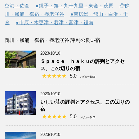
空港・佐倉
●銚子・旭・九十九里・東金・茂原
◎鴨
川・勝浦・御宿・養老渓谷
●南房総・館山・白浜・千
倉
●市原・木更津・君津・富津・鋸南
鴨川・勝浦・御宿・養老渓谷 評判の良い宿
2023/10/10
Ｓｐａｃｅ ｈａｋｕの評判とアクセ
ス、この辺りの宿
5.0
レビュー数:88
2023/10/10
いしい荘の評判とアクセス、この辺りの
宿
5.0
レビュー数:53
2023/10/10