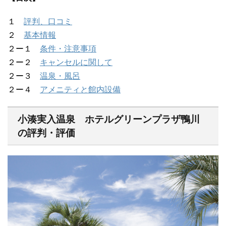
１
評判、口コミ
２
基本情報
２ー１
条件・注意事項
２ー２
キャンセルに関して
２ー３
温泉・風呂
２ー４
アメニティと館内設備
小湊実入温泉 ホテルグリーンプラザ鴨川
の評判・評価