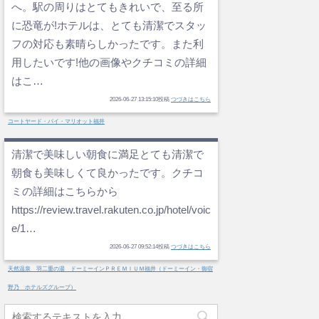
へ。駅の周りはとてもきれいで、至る所
に恐竜が!ホテルは、とても清潔でスタッ
フの対応も素晴らしかったです。また利
用したいです!他の画像やクチコミの詳細
はこ…
2026-06-27 13:15:10投稿
つづきはこちら
コートヤード・バイ・マリオット福井
清潔で美味しい朝食に満足とても清潔で
朝食も美味しくて良かったです。クチコ
ミの詳細はこちらから
https://review.travel.rakuten.co.jp/hotel/voic
e/1…
2026-06-27 09:52:14投稿
つづきはこちら
天然温泉 羽二重の湯 ドーミーインＰＲＥＭＩＵＭ福井（ドーミーイン・御宿
野乃 ホテルズグループ）