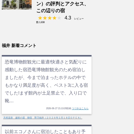
ン）の評判とアクセス、
この辺りの宿
4.3
レビュー
数:1,838
福井 新着コメント
恐竜博物館観光に最適!快適さと気配りに
感動した宿恐竜博物館観光のため宿泊し
ましたが、今まで泊まったホテルの中で
もかなり満足度が高く、ベスト3に入る宿
でした!まず館内が土足禁止で、入り口で
靴…
2026-06-27 21:13:20投稿
つづきはこちら
天然温泉 越前の湯 御宿 野乃福井（２０２６年２月１８日ＯＰＥＮ）
以前エコノさんに宿泊したこともあり予