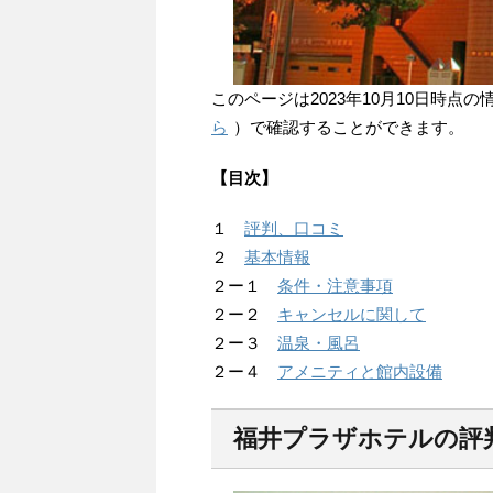
このページは2023年10月10日時
ら
）で確認することができます。
【目次】
１
評判、口コミ
２
基本情報
２ー１
条件・注意事項
２ー２
キャンセルに関して
２ー３
温泉・風呂
２ー４
アメニティと館内設備
福井プラザホテルの評