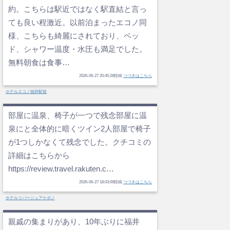
約。こちらは駅近ではなく駅直結と言っ
ても良い程激近。以前泊まったエコノ同
様、こちらも綺麗にされており、ベッ
ド、シャワー温度・水圧も満足でした。
無料朝食は食事…
2026-06-27 20:45:28投稿
つづきはこちら
ホテルエコノ福井駅前
部屋に温泉、椅子が一つで残念部屋に温
泉にと全体的に暗くツイン2人部屋で椅子
が1つしかなくて残念でした。クチコミの
詳細はこちらから
https://review.travel.rakuten.c…
2026-06-27 18:03:09投稿
つづきはこちら
ホテルリバージュアケボノ
親戚の集まりがあり、10年ぶりに福井