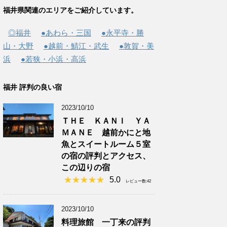
福井県関連のエリアをご紹介しています。
◎福井
●あわら・三国
●永平寺・勝
山・大野
●越前・鯖江・武生
●敦賀・美
浜
●若狭・小浜・高浜
福井 評判の良い宿
2023/10/10
ＴＨＥ ＫＡＮＩ ＹＡ
ＭＡＮＥ 越前かにと地
魚とスイートルーム５室
の宿の評判とアクセス、
この辺りの宿
5.0
レビュー数:42
2023/10/10
料理旅館 一丁来の評判