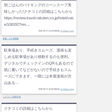
朝ごはんのバイキングのコーンスープ美
味しかった!クチコミの詳細はこちらから
https://review.travel.rakuten.co.jp/hotel/voic
e/108392?rev…
2026-06-27 21:25:54投稿
つづきはこちら
東横ＩＮＮ堺東駅
駐車場あり、手続きスムーズ、漫画も楽
しめる駐車場があり移動するのも便利。
デジタルでチェックインのQRもあるので
紙に書いてなどがないので手続きもスム
ーズにできます。一階には本屋漫画が沢
山ある…
2026-06-27 19:28:18投稿
つづきはこちら
ハタゴイン関西空港
クチコミの詳細はこちらから