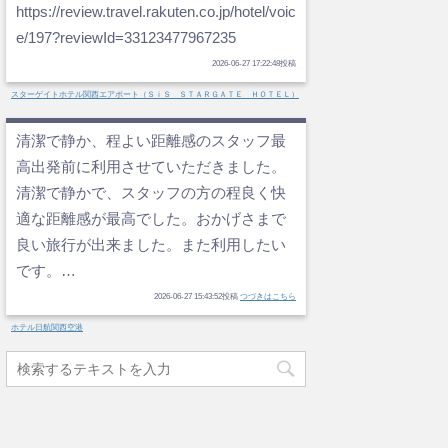
https://review.travel.rakuten.co.jp/hotel/voic
e/197?reviewId=33123477967235
2026-06-27 17:22:48投稿
スターゲイトホテル関西エアポート（ＳｉＳ ＳＴＡＲＧＡＴＥ ＨＯＴＥＬ）
清潔で静か、程よい距離感のスタッフ最
高出発前に利用させていただきました。
清潔で静かで、スタッフの方の程良く快
適な距離感が最高でした。おかげさまで
良い旅行が出来ました。また利用したい
です。…
2026-06-27 15:43:52投稿
つづきはこちら
ホテル日航関西空港