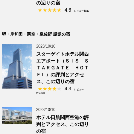
の辺りの宿
4.6
レビュー数:19
堺・岸和田・関空・泉佐野 話題の宿
2023/10/10
スターゲイトホテル関西
エアポート（ＳｉＳ Ｓ
ＴＡＲＧＡＴＥ ＨＯＴ
ＥＬ）の評判とアクセ
ス、この辺りの宿
4.3
レビュー
数:4,620
2023/10/10
ホテル日航関西空港の評
判とアクセス、この辺り
の宿