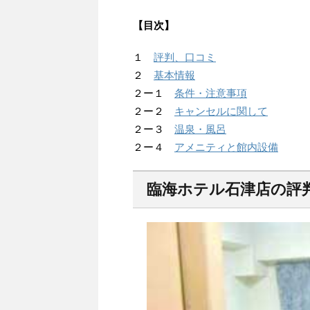
【目次】
１
評判、口コミ
２
基本情報
２ー１
条件・注意事項
２ー２
キャンセルに関して
２ー３
温泉・風呂
２ー４
アメニティと館内設備
臨海ホテル石津店の評