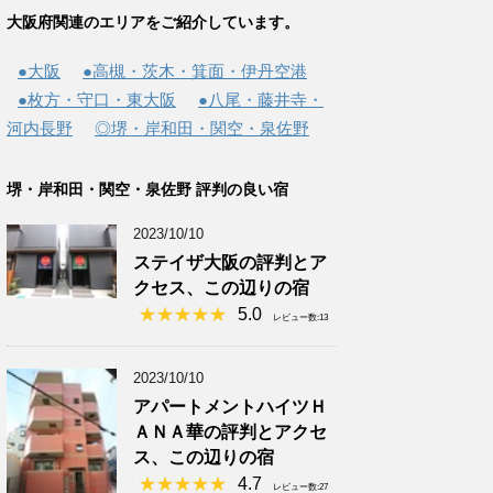
大阪府関連のエリアをご紹介しています。
●大阪
●高槻・茨木・箕面・伊丹空港
●枚方・守口・東大阪
●八尾・藤井寺・
河内長野
◎堺・岸和田・関空・泉佐野
堺・岸和田・関空・泉佐野 評判の良い宿
2023/10/10
ステイザ大阪の評判とア
クセス、この辺りの宿
5.0
レビュー数:13
2023/10/10
アパートメントハイツＨ
ＡＮＡ華の評判とアクセ
ス、この辺りの宿
4.7
レビュー数:27