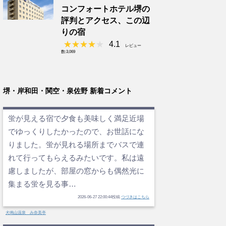
コンフォートホテル堺の
評判とアクセス、この辺
りの宿
4.1
レビュー
数:3,069
堺・岸和田・関空・泉佐野 新着コメント
蛍が見える宿で夕食も美味しく満足近場
でゆっくりしたかったので、お世話にな
りました。蛍が見れる場所までバスで連
れて行ってもらえるみたいです。私は遠
慮しましたが、部屋の窓からも偶然光に
集まる蛍を見る事…
2026-06-27 22:00:44投稿
つづきはこちら
犬鳴山温泉 み奈美亭