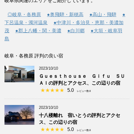
岐阜県関連のエリアをご紹介しています。
◎岐阜・各務原
●奥飛騨・新穂高
●高山・飛騨
●
下呂温泉・濁河温泉
●中津川・多治見・恵那・美濃加
茂
●郡上八幡・関・美濃
●白川郷
●大垣・岐阜羽
島
岐阜・各務原 評判の良い宿
2023/10/10
Ｇｕｅｓｔｈｏｕｓｅ Ｇｉｆｕ ＳＵ
ＡＩの評判とアクセス、この辺りの宿
5.0
レビュー数:8
2023/10/10
十八楼離れ 宿いとうの評判とアクセ
ス、この辺りの宿
5.0
レビュー数:8