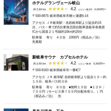
ホテルグランヴェール岐山
4.2
約 2.69 km
4,000円〜
レビュー数:273
〒500-8875
岐阜県岐阜市柳ヶ瀬通6-14
アクセス
ＪＲ岐阜駅・名鉄岐阜駅より徒歩約15
分、バス・車で約5分東海北陸自動車道岐阜各務原
ICから国道２１号線約10km約20分
駐車場
有り ４０台 1000円（税込み／泊）
先着順
新岐阜サウナ カプセルホテル
4.2
約 2.60 km
5,400円〜
レビュー数:94
〒500-8183
岐阜県岐阜市一番町7
アクセス
ＪＲ 岐阜駅 名鉄岐阜駅より徒歩１０～約
１５分、岐阜バス約３分
駐車場
有り ６０台 ■無料１５台 ■１２Ｈ：
７００円（サービス券７００円分配布有り。）円
（税込み／泊） 先