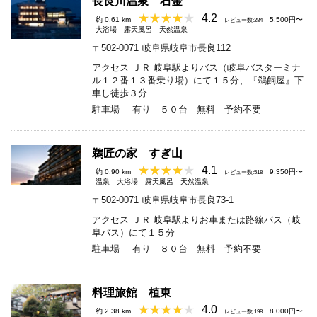
長良川温泉 石金
4.2
約 0.61 km
5,500円〜
レビュー数:284
大浴場
露天風呂
天然温泉
〒502-0071
岐阜県岐阜市長良112
アクセス
ＪＲ 岐阜駅よりバス（岐阜バスターミナ
ル１２番１３番乗り場）にて１５分、『鵜飼屋』下
車し徒歩３分
駐車場
有り ５０台 無料 予約不要
鵜匠の家 すぎ山
4.1
約 0.90 km
9,350円〜
レビュー数:518
温泉
大浴場
露天風呂
天然温泉
〒502-0071
岐阜県岐阜市長良73-1
アクセス
ＪＲ 岐阜駅よりお車または路線バス（岐
阜バス）にて１５分
駐車場
有り ８０台 無料 予約不要
料理旅館 植東
4.0
約 2.38 km
8,000円〜
レビュー数:198