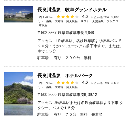
長良川温泉 岐阜グランドホテル
4.3
約 1.42 km
5,940
レビュー数:2,620
円〜
温泉
大浴場
露天風呂
サウナ
天然温泉
ジャグジー
水風呂
〒502-8567
岐阜県岐阜市長良648
アクセス
ＪＲ岐阜駅、名鉄岐阜駅より岐阜バスで
２０分・うかいミュージアム前下車すぐ。または、
車で１５分
駐車場
有り ２００台 無料
長良川温泉 ホテルパーク
4.2
約 0.79 km
6,600
レビュー数:1,035
円〜
温泉
大浴場
露天風呂
〒500-8009
岐阜県岐阜市湊町397-2
アクセス
JR岐阜駅または名鉄新岐阜駅より下車 タ
クシー、バスで１５分
駐車場
有り ７０台 無料 先着順