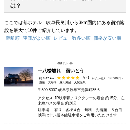
は？
ここでは都ホテル 岐阜長良川から3km圏内にある宿泊施
設を最大で10件ご紹介しています。
距離順
評価がよい順
レビュー数多い順
価格が安い順
↓評価がよい順↓
十八楼離れ 宿いとう
5.0
約 0.47 km
14,300円〜
レビュー数:8
温泉
大浴場
露天風呂
天然温泉
〒500-8007
岐阜県岐阜市元浜町35-6
アクセス
JR岐阜駅よりタクシーの場合 約15分、在
来線バスの場合 約20分
駐車場
有り 各棟４台 無料 先着順 ５台目
以降は十八楼本館駐車場をご利用いただけます