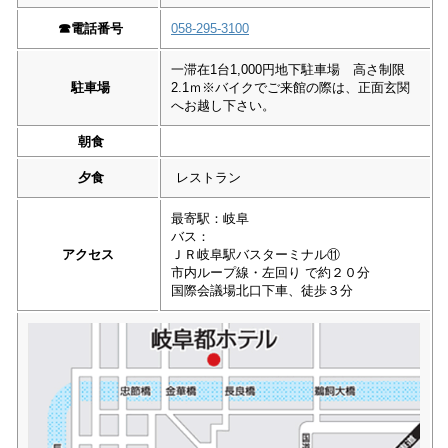
☎︎
電話番号
058-295-3100
一滞在1台1,000円地下駐車場 高さ制限
駐車場
2.1ｍ※バイクでご来館の際は、正面玄関
へお越し下さい。
朝食
夕食
レストラン
最寄駅：岐阜
バス：
アクセス
ＪＲ岐阜駅バスターミナル⑪
市内ループ線・左回り で約２０分
国際会議場北口下車、徒歩３分