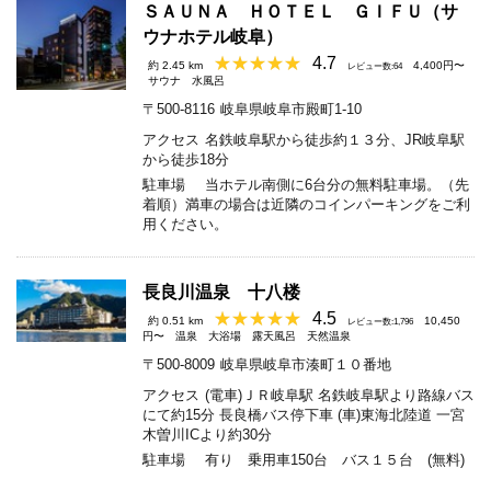
ＳＡＵＮＡ ＨＯＴＥＬ ＧＩＦＵ（サ
ウナホテル岐阜）
4.7
約 2.45 km
4,400円〜
レビュー数:64
サウナ
水風呂
〒500-8116
岐阜県岐阜市殿町1-10
アクセス
名鉄岐阜駅から徒歩約１３分、JR岐阜駅
から徒歩18分
駐車場
当ホテル南側に6台分の無料駐車場。（先
着順）満車の場合は近隣のコインパーキングをご利
用ください。
長良川温泉 十八楼
4.5
約 0.51 km
10,450
レビュー数:1,796
円〜
温泉
大浴場
露天風呂
天然温泉
〒500-8009
岐阜県岐阜市湊町１０番地
アクセス
(電車)ＪＲ岐阜駅 名鉄岐阜駅より路線バス
にて約15分 長良橋バス停下車 (車)東海北陸道 一宮
木曽川ICより約30分
駐車場
有り 乗用車150台 バス１５台 (無料)