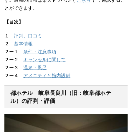
す。最新の情報は楽天トラベル（
こちら
）で確認するこ
とができます。
【目次】
１
評判、口コミ
２
基本情報
２ー１
条件・注意事項
２ー２
キャンセルに関して
２ー３
温泉・風呂
２ー４
アメニティと館内設備
都ホテル 岐阜長良川（旧：岐阜都ホテ
ル）の評判・評価