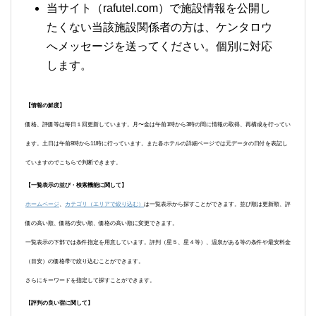
当サイト（rafutel.com）で施設情報を公開し
たくない当該施設関係者の方は、ケンタロウ
へメッセージを送ってください。個別に対応
します。
【情報の鮮度】
価格、評価等は毎日１回更新しています。月〜金は午前1時から3時の間に情報の取得、再構成を行ってい
ます。土日は午前8時から11時に行っています。また各ホテルの詳細ページでは元データの日付を表記し
ていますのでこちらで判断できます。
【一覧表示の並び・検索機能に関して】
ホームページ
、
カテゴリ（エリアで絞り込む）
は一覧表示から探すことができます。並び順は更新順、評
価の高い順、価格の安い順、価格の高い順に変更できます。
一覧表示の下部では条件指定を用意しています。評判（星５、星４等）、温泉がある等の条件や最安料金
（目安）の価格帯で絞り込むことができます。
さらにキーワードを指定して探すことができます。
【評判の良い宿に関して】