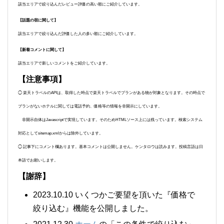
該当エリアで絞り込んだレビュー評価の高い順にご紹介しています。
【話題の宿に関して】
該当エリアで絞り込んだ評価した人の多い順にご紹介しています。
【新着コメントに関して】
該当エリアで新しいコメントをご紹介しています。
【注意事項】
◯ 楽天トラベルのAPIは、取得した時点で楽天トラベルでプランがある物が対象となります。その時点で
プランがないホテルに関しては電話予約、価格等の情報を非開示にしています。
非開示自体はJavascriptで実現しています。そのためHTMLソース上には残っています。検索システム
対応としてsitemap.xmlからは除外しています。
◯ 記事下にコメント欄あります。基本コメントは公開しません。ケンタロウは読みます。投稿言語は日
本語でお願いします。
【謝辞】
2023.10.10 いくつかご要望を頂いた『価格で
絞り込む』機能を公開しました。