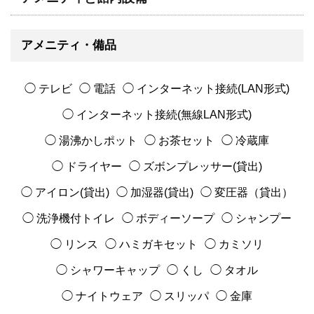
アメニティ・備品
◯ テレビ
◯ 電話
◯ インターネット接続(LAN形式)
◯ インターネット接続(無線LAN形式)
◯ 湯沸かしポット
◯ お茶セット
◯ 冷蔵庫
◯ ドライヤー
◯ ズボンプレッサー(貸出)
◯ アイロン(貸出)
◯ 加湿器(貸出)
◯ 変圧器（貸出）
◯ 洗浄機付トイレ
◯ ボディーソープ
◯ シャンプー
◯ リンス
◯ ハミガキセット
◯ カミソリ
◯ シャワーキャップ
◯ くし
◯ タオル
◯ ナイトウェア
◯ スリッパ
◯ 金庫