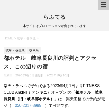
☰
らふてる
本サイトはプロモーションが含まれています
HOME
>
岐阜・各務原
>
岐阜・各務原
岐阜県
都ホテル 岐阜長良川の評判とアクセ
ス、この辺りの宿
投稿日：2020年9月5日 更新日：
2023年10月10日
楽天トラベルで予約できる2023年4月1日よりFITNESS
CLUB AnkINI（ アンキニ）オ－プン!の「
都ホテル 岐阜
長良川（旧：岐阜都ホテル）
」は、楽天価格での予約が電
話（
050-2017-8989
）で可能です。