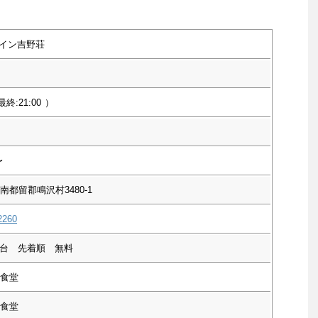
イン吉野荘
最終:21:00
）
〜
南都留郡鳴沢村3480-1
2260
0台 先着順 無料
食堂
食堂