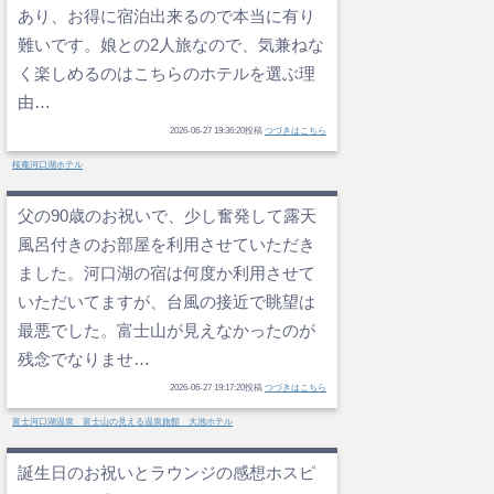
あり、お得に宿泊出来るので本当に有り
難いです。娘との2人旅なので、気兼ねな
く楽しめるのはこちらのホテルを選ぶ理
由…
2026-06-27 19:36:20投稿
つづきはこちら
桜庵河口湖ホテル
父の90歳のお祝いで、少し奮発して露天
風呂付きのお部屋を利用させていただき
ました。河口湖の宿は何度か利用させて
いただいてますが、台風の接近で眺望は
最悪でした。富士山が見えなかったのが
残念でなりませ…
2026-06-27 19:17:20投稿
つづきはこちら
富士河口湖温泉 富士山の見える温泉旅館 大池ホテル
誕生日のお祝いとラウンジの感想ホスピ