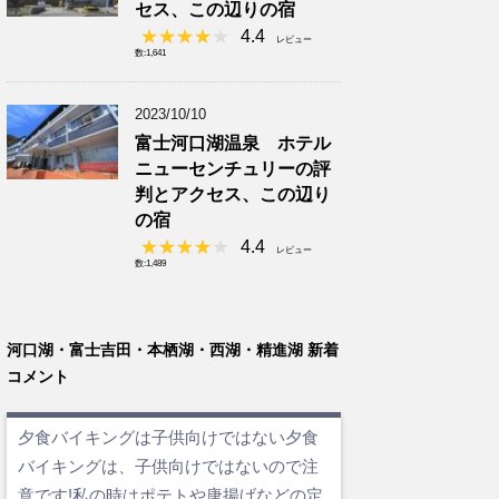
セス、この辺りの宿
4.4
レビュー
数:1,641
2023/10/10
富士河口湖温泉 ホテル
ニューセンチュリーの評
判とアクセス、この辺り
の宿
4.4
レビュー
数:1,489
河口湖・富士吉田・本栖湖・西湖・精進湖 新着
コメント
夕食バイキングは子供向けではない夕食
バイキングは、子供向けではないので注
意です!私の時はポテトや唐揚げなどの定