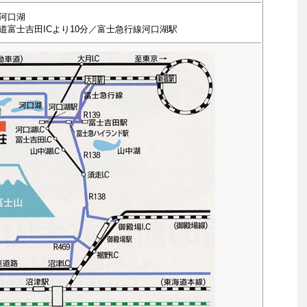
河口湖
道富士吉田ICより10分／富士急行線河口湖駅