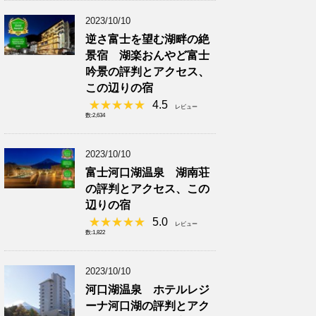
2023/10/10
逆さ富士を望む湖畔の絶
景宿 湖楽おんやど富士
吟景の評判とアクセス、
この辺りの宿
4.5
レビュー
数:2,634
2023/10/10
富士河口湖温泉 湖南荘
の評判とアクセス、この
辺りの宿
5.0
レビュー
数:1,822
2023/10/10
河口湖温泉 ホテルレジ
ーナ河口湖の評判とアク