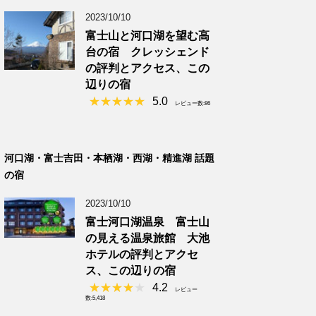
2023/10/10
富士山と河口湖を望む高
台の宿 クレッシェンド
の評判とアクセス、この
辺りの宿
5.0
レビュー数:86
河口湖・富士吉田・本栖湖・西湖・精進湖 話題
の宿
2023/10/10
富士河口湖温泉 富士山
の見える温泉旅館 大池
ホテルの評判とアクセ
ス、この辺りの宿
4.2
レビュー
数:5,418