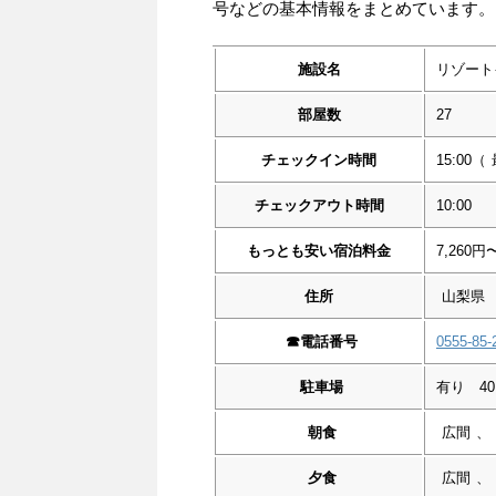
号などの基本情報をまとめています。
施設名
リゾート
部屋数
27
チェックイン時間
15:00
（
チェックアウト時間
10:00
もっとも安い宿泊料金
7,260円
住所
山梨県
☎︎
電話番号
0555-85-
駐車場
有り 4
朝食
広間
、
夕食
広間
、