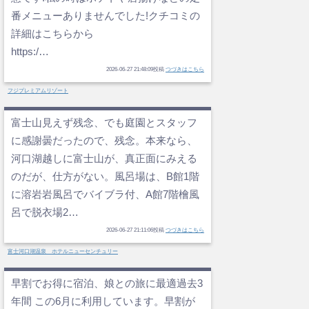
番メニューありませんでした!クチコミの
詳細はこちらから
https:/…
2026-06-27 21:48:09投稿
つづきはこちら
フジプレミアムリゾート
富士山見えず残念、でも庭園とスタッフ
に感謝曇だったので、残念。本来なら、
河口湖越しに富士山が、真正面にみえる
のだが、仕方がない。風呂場は、B館1階
に溶岩岩風呂でバイブラ付、A館7階檜風
呂で脱衣場2…
2026-06-27 21:11:06投稿
つづきはこちら
富士河口湖温泉 ホテルニューセンチュリー
早割でお得に宿泊、娘との旅に最適過去3
年間 この6月に利用しています。早割が