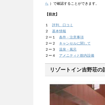
ら
）で確認することができます。
【目次】
１
評判、口コミ
２
基本情報
２ー１
条件・注意事項
２ー２
キャンセルに関して
２ー３
温泉・風呂
２ー４
アメニティと館内設備
リゾートイン吉野荘の