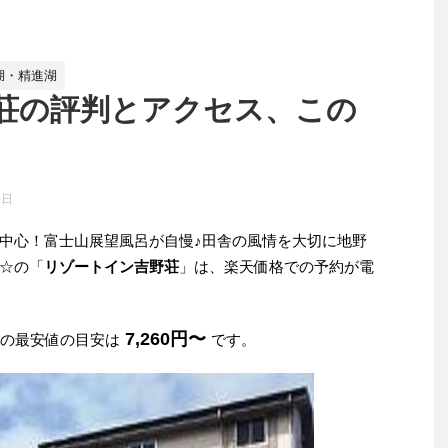
湖・精進湖
荘の評判とアクセス、この
0日
中心！富士山展望風呂が自慢♪田舎の風情を大切に地野
☆の「
リゾートイン吉野荘
」は、楽天価格での予約が電
。
7,260円〜
みの最安値の目安は
です。