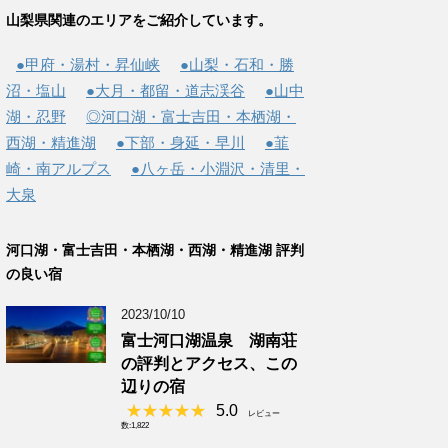
山梨県関連のエリアをご紹介しています。
●甲府・湯村・昇仙峡
●山梨・石和・勝
沼・塩山
●大月・都留・道志渓谷
●山中
湖・忍野
◎河口湖・富士吉田・本栖湖・
西湖・精進湖
●下部・身延・早川
●韮
崎・南アルプス
●八ヶ岳・小淵沢・清里・
大泉
河口湖・富士吉田・本栖湖・西湖・精進湖 評判
の良い宿
2023/10/10
富士河口湖温泉 湖南荘
の評判とアクセス、この
辺りの宿
5.0
レビュー
数:1,822